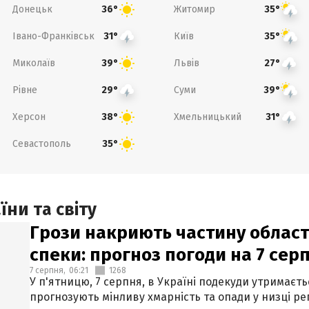
Донецьк
Житомир
36°
35°
Івано-Франківськ
Київ
31°
35°
Миколаїв
Львів
39°
27°
Рівне
Суми
29°
39°
Херсон
Хмельницький
38°
31°
Севастополь
35°
ни та світу
Грози накриють частину областе
спеки: прогноз погоди на 7 сер
7 серпня,
06:21
1268
У п'ятницю, 7 серпня, в Україні подекуди утримаєт
прогнозують мінливу хмарність та опади у низці рег