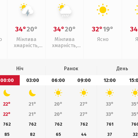
34°
20°
34°
20°
32°
19°
34
о
Мінлива
Мінлива
Ясно
хмарність,
хмарність,
грози
зливи
Ніч
Ранок
День
00:00
03:00
06:00
09:00
12:00
15:
22°
21°
20°
27°
33°
35
22°
21°
20°
27°
33°
35
762
762
762
762
761
76
85
82
65
44
37
32