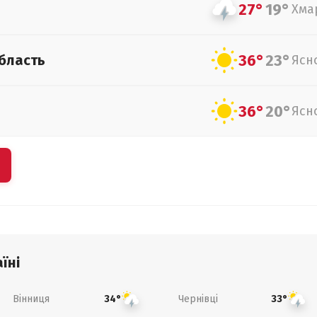
27°
19°
Хма
36°
23°
бласть
Ясн
36°
20°
Ясн
їні
Вінниця
Чернівці
34°
33°