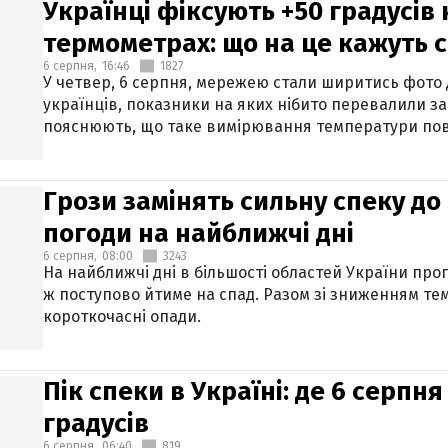
Українці фіксують +50 градусів
термометрах: що на це кажуть 
6 серпня,
16:46
1827
У четвер, 6 серпня, мережею стали ширитись фото
українців, показники на яких нібито перевалили за
пояснюють, що таке вимірювання температури пов
Грози замінять сильну спеку до 
погоди на найближчі дні
6 серпня,
08:00
3243
На найближчі дні в більшості областей України про
ж поступово йтиме на спад. Разом зі зниженням те
короткочасні опади.
Пік спеки в Україні: де 6 серпня
градусів
6 серпня,
06:40
819