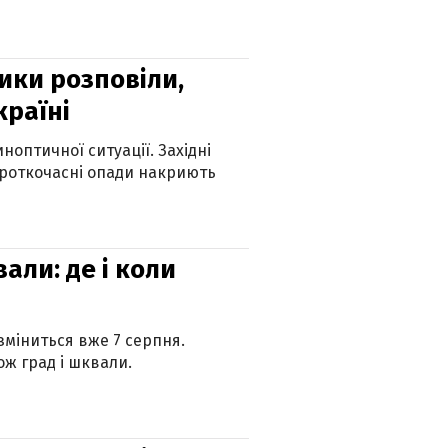
ики розповіли,
країні
оптичної ситуації. Західні
ороткочасні опади накриють
вали: де і коли
 зміниться вже 7 серпня.
ж град і шквали.