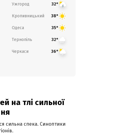
Ужгород
32°
Кропивницький
38°
Одеса
35°
Тернопіль
32°
Черкаси
36°
й на тлі сильної
пня
ься сильна спека. Синоптики
іонів.