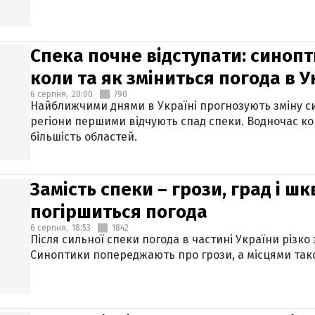
Спека почне відступати: синопт
коли та як зміниться погода в У
6 серпня,
20:00
790
Найближчими днями в Україні прогнозують зміну син
регіони першими відчують спад спеки. Водночас к
більшість областей.
Замість спеки – грози, град і шк
погіршиться погода
6 серпня,
18:53
1842
Після сильної спеки погода в частині України різко
Синоптики попереджають про грози, а місцями тако