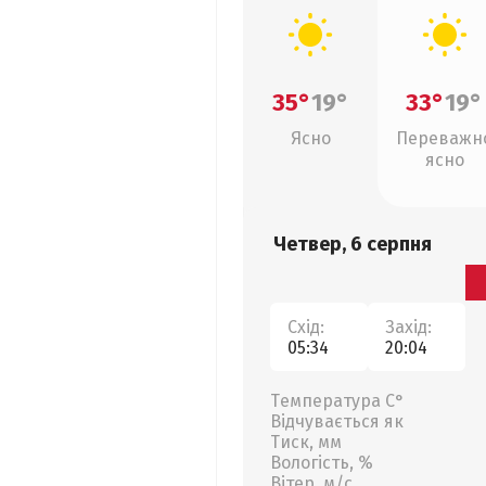
35°
19°
33°
19°
Ясно
Переважн
ясно
Четвер, 6 серпня
Схід:
Захід:
05:34
20:04
Температура С°
Відчувається як
Тиск, мм
Вологість, %
Вітер, м/с