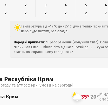
1
2
3
4
5
6
2
2
2
2
2
7
Температура від +19°C до +35°C, дуже тепло, тримайте
небо буде чистим, без опадів.
Народні прикмети:
"Преображення (Яблучний Спас). Освяч
"Прийшов Спас — пішло літо від нас". Сухий день — суха о
стають по-справжньому холодними."
а Республіка Крим
огоду та атмосферні умови на сьогодні
Мін
35°
20°
ка Крим
сла