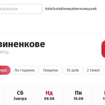
Київ
Львів
Вінниця
Хмельницький
виненкове
31°Сх
ора
По годинах
Тиждень
10 днів
2 тижні
Сб
Нд
Пн
Завтра
09.08
10.08
1