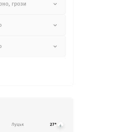
рно, грози
о
о
Луцьк
27°