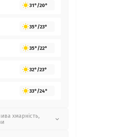
31°
/
20°
35°
/
23°
35°
/
22°
32°
/
23°
33°
/
24°
лива хмарність,
зи