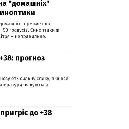
 на "домашніх"
синоптики
 домашніх термометрів
 +50 градусів. Синоптики ж
ітря – неправильне.
+38: прогноз
гнозують сильну спеку, яка все
мператури очікуються
 пригріє до +38