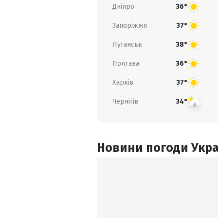
Дніпро
36°
Запоріжжя
37°
Луганськ
38°
Полтава
36°
Харків
37°
Чернігів
34°
Новини погоди Украї