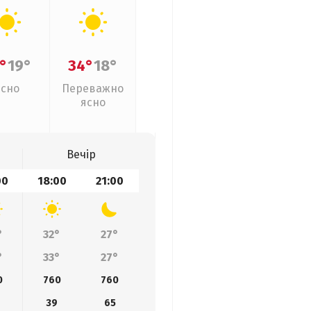
°
19°
34°
18°
Ясно
Переважно
ясно
Вечір
00
18:00
21:00
°
32°
27°
°
33°
27°
0
760
760
39
65