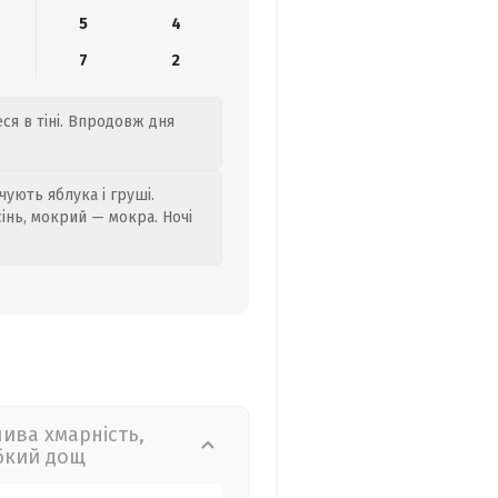
5
4
7
2
ся в тіні. Впродовж дня
ують яблука і груші.
сінь, мокрий — мокра. Ночі
лива хмарність,
бкий дощ