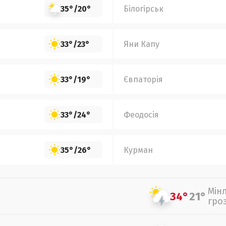
35°
/
20°
Білогірськ
33°
/
23°
Яни Капу
33°
/
19°
Євпаторія
33°
/
24°
Феодосія
35°
/
26°
Курман
Мін
34°
21°
гро