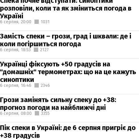
Спека почне відступати: синоптики
розповіли, коли та як зміниться погода в
Україні
6 серпня,
20:00
1031
Замість спеки – грози, град і шквали: де і
коли погіршиться погода
6 серпня,
18:53
2127
Українці фіксують +50 градусів на
"домашніх" термометрах: що на це кажуть
синоптики
6 серпня,
16:46
2346
Грози замінять сильну спеку до +38:
прогноз погоди на найближчі дні
6 серпня,
08:00
3355
Пік спеки в Україні: де 6 серпня пригріє до
+38 градусів