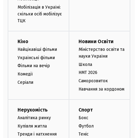
Мобілізація в Україні:
скільки осіб мобілізує
ТЦК
Кіно
Новини Освіти
Найцікавіші фільми
Міністерство освіти та
науки України
Українські фільми
Школа
Фільми на вечір
НМТ 2026
Комедії
Саморозвиток
Серіали
Навчання за кордоном
Нерухомість
Спорт
Аналітика ринку
Бокс
Купівля житла
Футбол
Тренди і натхнення
Теніс