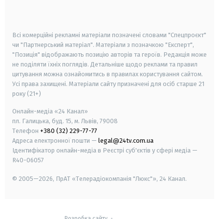
smart tv
samsung smart tv
Всі комерційні рекламні матеріали позначені словами "Спецпроєкт"
чи "Партнерський матеріал". Матеріали з позначкою "Експерт",
"Позиція" відображають позицію авторів та героїв. Редакція може
не поділяти їхніх поглядів. Детальніше щодо реклами та правил
цитування можна ознайомитись в правилах користування сайтом.
Усі права захищені.
Матеріали сайту призначені для осіб старше
21
року (21+)
Онлайн-медіа «24 Канал»
пл. Галицька, буд. 15, м. Львів, 79008
Телефон
+380 (32) 229-77-77
Адреса електронної пошти —
legal@24tv.com.ua
Ідентифікатор онлайн-медіа в Реєстрі суб'єктів у сфері медіа —
R40-06057
© 2005—2026,
ПрАТ «Телерадіокомпанія "Люкс"», 24 Канал.
Розробка сайту
-