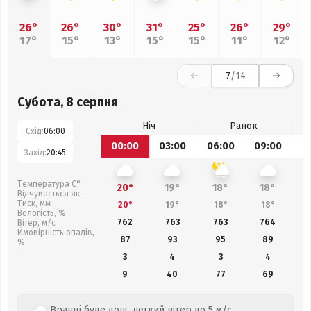
26°
26°
30°
31°
25°
26°
29°
17°
15°
13°
15°
15°
11°
12°
7
/14
Субота, 8 серпня
Ніч
Ранок
Схід:
06:00
00:00
03:00
06:00
09:00
1
Захід:
20:45
Температура С°
20°
19°
18°
18°
Відчувається як
Тиск, мм
20°
19°
18°
18°
Вологість, %
762
763
763
764
Вітер, м/с
Ймовірність опадів,
87
93
95
89
%
3
4
3
4
9
40
77
69
Вранці буде дощ, легкий вітер до 5 м/с,