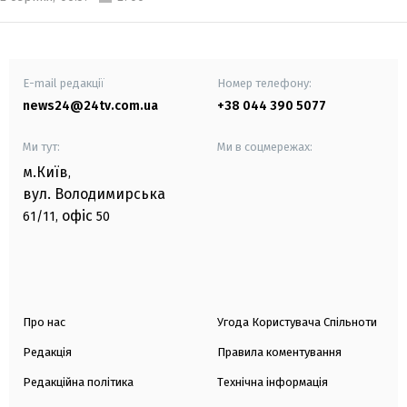
E-mail редакції
Номер телефону:
news24@24tv.com.ua
+38 044 390 5077
Ми тут:
Ми в соцмережах:
м.Київ
,
вул. Володимирська
офіс
61/11,
50
Про нас
Угода Користувача Спільноти
Редакція
Правила коментування
Редакційна політика
Технічна інформація