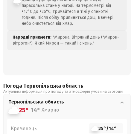
парасолька стане у нагоді. На термометрі від
+17°C до +26°C, тримайтеся в тіні у спекотні
години. Після обіду припиниться дощ. Ввечері
небо очистеться від хмар.
Народні прикмети:
"Мирона. Вітряний день ("Мирон-
вітрогон"). Який Мирон — такий і січень."
Погода Тернопільська
область
Актуальна інформація про погоду та атмосферні умови на сьогодні
Тернопільська
область
25°
14°
Хмарно
Кременець
25°
/
14°