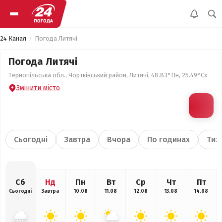
24 Канал
Погода Литячі
Погода Литячі
Тернопільська обл., Чортківський район, Литячі, 48.83°Пн, 25.49°Сх
Змінити місто
Сьогодні
Завтра
Вчора
По годинах
Тиж
Сб
Нд
Пн
Вт
Ср
Чт
Пт
Сьогодні
Завтра
10.08
11.08
12.08
13.08
14.08