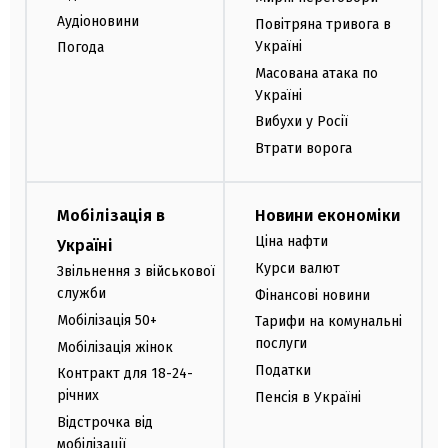
Аудіоновини
Повітряна тривога в
Україні
Погода
Масована атака по
Україні
Вибухи у Росії
Втрати ворога
Мобілізація в
Новини економіки
Ціна нафти
Україні
Курси валют
Звільнення з військової
служби
Фінансові новини
Мобілізація 50+
Тарифи на комунальні
послуги
Мобілізація жінок
Податки
Контракт для 18-24-
річних
Пенсія в Україні
Відстрочка від
мобілізації