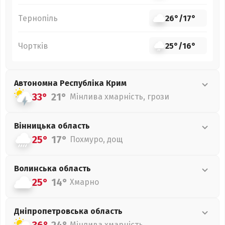
Тернопіль
26°
/
17°
Чортків
25°
/
16°
Автономна Республіка Крим
33°
21°
Мінлива хмарність, грози
Вінницька
область
25°
17°
Похмуро, дощ
Волинська
область
25°
14°
Хмарно
Дніпропетровська
область
Мінлива хмарність