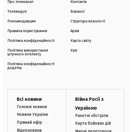
Про телеканал
Контакти
Телеведучі
Вакансії
Рекламодавцям
Структура власності
Правила користування
Архів
Політика конфіденційності
Карта сайту
Політика використання
Ігри
штучного інтелекту
Політика конфіденційності
додатку
Всі новини
Війна Росії з
Головні новини
Україною
Новини України
Ракетні обстріли
Прямий ефір
Карта бойових дій
Відеоновини
Мирні переговори