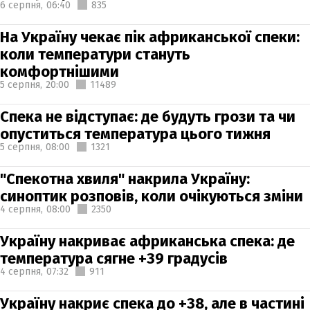
6 серпня,
06:40
835
На Україну чекає пік африканської спеки:
коли температури стануть
комфортнішими
5 серпня,
20:00
11489
Спека не відступає: де будуть грози та чи
опуститься температура цього тижня
5 серпня,
08:00
1321
"Спекотна хвиля" накрила Україну:
синоптик розповів, коли очікуються зміни
4 серпня,
08:00
2350
Україну накриває африканська спека: де
температура сягне +39 градусів
4 серпня,
07:32
911
Україну накриє спека до +38, але в частині