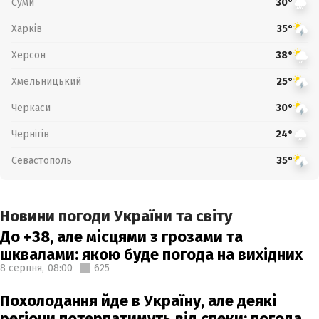
Суми
30°
Харків
35°
Херсон
38°
Хмельницький
25°
Черкаси
30°
Чернігів
24°
Севастополь
35°
Новини погоди України та світу
До +38, але місцями з грозами та
шквалами: якою буде погода на вихідних
8 серпня,
08:00
625
Похолодання йде в Україну, але деякі
регіони потерпатимуть від спеки: погода