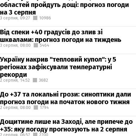
областей пройдуть дощі: прогноз погоди
на 3 серпня
3 серпня,
09:27
10986
Від спеки +40 градусів до злив зі
шквалами: прогноз погоди на тиждень
3 серпня,
08:00
5464
Україну накрив "тепловий купол": у 5
регіонах зафіксували температурні
рекорди
2 серпня,
14:52
3682
До +37 та локальні грози: синоптики дали
прогноз погоди на початок нового тижня
2 серпня,
08:00
1794
Дощитиме лише на Заході, але припече до
+35: яку погоду прогнозують на 2 серпня
2 серпня,
06:57
2700