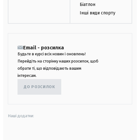
Біатлон
Інші види спорту
Email - розсилка
Будьте в курсі всіх новин і оновлень!
Перейдіть на сторінку наших розсилок, щоб
обрати ті, що відповідають вашим
інтересам.
ДО РОЗСИЛОК
Наші додатки:
android
apple