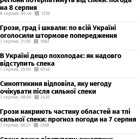
на 8 серпня
8 серпня,
06:46
1236
Грози, град і шквали: по всій Україні
оголосили штормове попередження
7 серпня,
21:00
1882
В Україні дещо похолодає: як надовго
відступить спека
7 серпня,
20:00
6546
Синоптикиня відповіла, яку негоду
очікувати після сильної спеки
7 серпня,
08:00
2435
Грози накриють частину областей на тлі
сильної спеки: прогноз погоди на 7 серпня
7 серпня,
06:21
2388