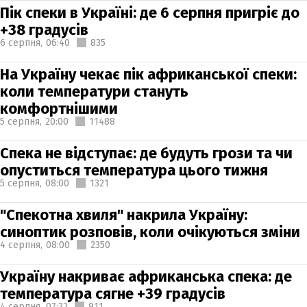
Пік спеки в Україні: де 6 серпня пригріє до
+38 градусів
6 серпня,
06:40
835
На Україну чекає пік африканської спеки:
коли температури стануть
комфортнішими
5 серпня,
20:00
11488
Спека не відступає: де будуть грози та чи
опуститься температура цього тижня
5 серпня,
08:00
1321
"Спекотна хвиля" накрила Україну:
синоптик розповів, коли очікуються зміни
4 серпня,
08:00
2350
Україну накриває африканська спека: де
температура сягне +39 градусів
4 серпня,
07:32
911