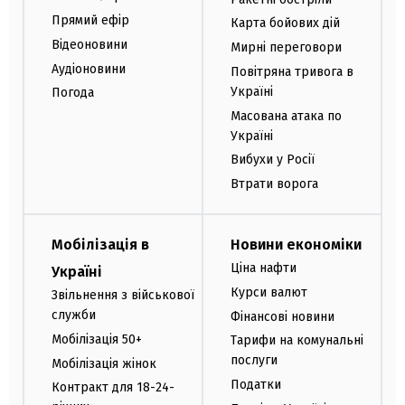
Прямий ефір
Карта бойових дій
Відеоновини
Мирні переговори
Аудіоновини
Повітряна тривога в
Україні
Погода
Масована атака по
Україні
Вибухи у Росії
Втрати ворога
Мобілізація в
Новини економіки
Ціна нафти
Україні
Курси валют
Звільнення з військової
служби
Фінансові новини
Мобілізація 50+
Тарифи на комунальні
послуги
Мобілізація жінок
Податки
Контракт для 18-24-