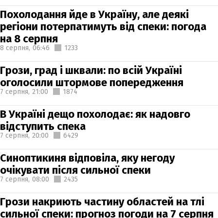
Похолодання йде в Україну, але деякі
регіони потерпатимуть від спеки: погода
на 8 серпня
8 серпня,
06:46
1233
Грози, град і шквали: по всій Україні
оголосили штормове попередження
7 серпня,
21:00
1874
В Україні дещо похолодає: як надовго
відступить спека
7 серпня,
20:00
6429
Синоптикиня відповіла, яку негоду
очікувати після сильної спеки
7 серпня,
08:00
2435
Грози накриють частину областей на тлі
сильної спеки: прогноз погоди на 7 серпня