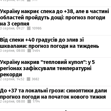
Україну накриє спека до +38, але в частині
областей пройдуть дощі: прогноз погоди
на 3 серпня
3 серпня,
09:27
10986
Від спеки +40 градусів до злив зі
шквалами: прогноз погоди на тиждень
3 серпня,
08:00
5464
Україну накрив "тепловий купол": у 5
регіонах зафіксували температурні
рекорди
2 серпня,
14:52
3682
До +37 та локальні грози: синоптики дали
прогноз погоди на початок нового тижня
2 серпня,
08:00
1794