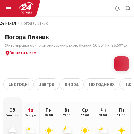
24 Канал
Погода Лизник
Погода Лизник
Житомирська обл., Житомирський район, Лизник, 50.58°Пн, 28.59°Сх
Змінити місто
Сьогодні
Завтра
Вчора
По годинах
Тиж
Сб
Нд
Пн
Вт
Ср
Чт
Пт
Сьогодні
Завтра
10.08
11.08
12.08
13.08
14.08