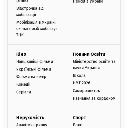
річних
Пенсія в Україні
Відстрочка від
мобілізації
Мобілізація в Україні:
скільки осіб мобілізує
ТЦК
Кіно
Новини Освіти
Найцікавіші фільми
Міністерство освіти та
науки України
Українські фільми
Школа
Фільми на вечір
НМТ 2026
Комедії
Саморозвиток
Серіали
Навчання за кордоном
Нерухомість
Спорт
Аналітика ринку
Бокс