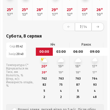
25°
25°
28°
29°
23°
23°
26°
17°
13°
13°
17°
12°
11°
10°
7
/14
Субота, 8 серпня
Ніч
Ранок
Схід:
05:42
00:00
03:00
06:00
09:00
1
Захід:
20:40
Температура С°
20°
19°
18°
17°
Відчувається як
Тиск, мм
20°
19°
18°
17°
Вологість, %
762
763
763
764
Вітер, м/с
Ймовірність опадів,
82
75
87
93
%
5
4
5
4
2
2
35
48
Вранці зливи, легкий вітер до 5 м/с. Після обіду