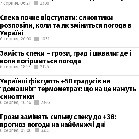
7 серпня,
06:21
2388
Спека почне відступати: синоптики
розповіли, коли та як зміниться погода в
Україні
6 серпня,
20:00
1031
Замість спеки – грози, град і шквали: де і
коли погіршиться погода
6 серпня,
18:53
2126
Українці фіксують +50 градусів на
"домашніх" термометрах: що на це кажуть
синоптики
6 серпня,
16:46
2346
Грози замінять сильну спеку до +38:
прогноз погоди на найближчі дні
6 серпня,
08:00
3355