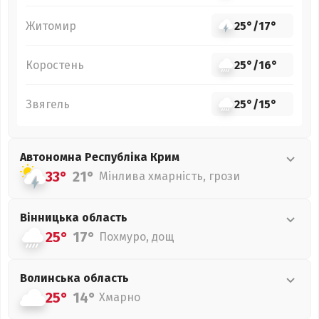
Житомир
25°
/
17°
Коростень
25°
/
16°
Звягель
25°
/
15°
Автономна Республіка Крим
33°
21°
Мінлива хмарність, грози
Вінницька
область
25°
17°
Похмуро, дощ
Волинська
область
25°
14°
Хмарно