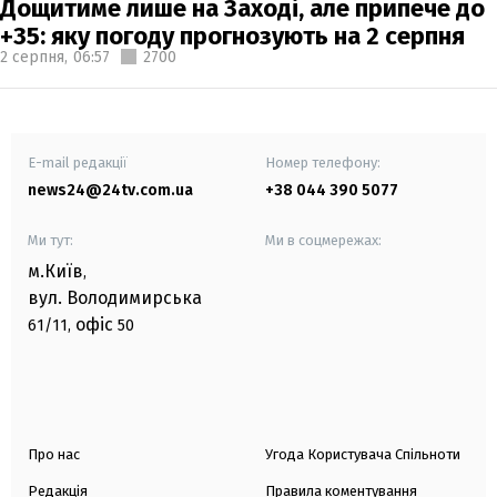
Дощитиме лише на Заході, але припече до
+35: яку погоду прогнозують на 2 серпня
2 серпня,
06:57
2700
E-mail редакції
Номер телефону:
news24@24tv.com.ua
+38 044 390 5077
Ми тут:
Ми в соцмережах:
м.Київ
,
вул. Володимирська
офіс
61/11,
50
Про нас
Угода Користувача Спільноти
Редакція
Правила коментування