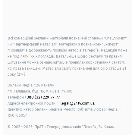
android
apple
smart tv
samsung smart tv
Всі комерційні рекламні матеріали позначені словами "Спецпроєкт"
чи "Партнерський матеріал". Матеріали з позначкою "Експерт",
"Позиція" відображають позицію авторів та героїв. Редакція може
не поділяти їхніх поглядів. Детальніше щодо реклами та правил
цитування можна ознайомитись в правилах користування сайтом.
Усі права захищені.
Матеріали сайту призначені для осіб старше
21
року (21+)
Онлайн-медіа «24 Канал»
пл. Галицька, буд. 15, м. Львів, 79008
Телефон
+380 (32) 229-77-77
Адреса електронної пошти —
legal@24tv.com.ua
Ідентифікатор онлайн-медіа в Реєстрі суб'єктів у сфері медіа —
R40-06057
© 2005—2026,
ПрАТ «Телерадіокомпанія "Люкс"», 24 Канал.