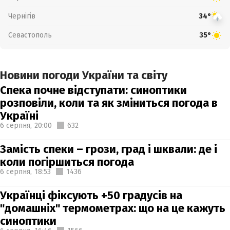
Чернігів
34°
Севастополь
35°
Новини погоди України та світу
Спека почне відступати: синоптики
розповіли, коли та як зміниться погода в
Україні
6 серпня,
20:00
632
Замість спеки – грози, град і шквали: де і
коли погіршиться погода
6 серпня,
18:53
1436
Українці фіксують +50 градусів на
"домашніх" термометрах: що на це кажуть
синоптики