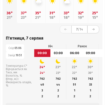
36°
37°
35°
31°
33°
32°
25°
21°
23°
21°
18°
18°
19°
15°
7
/14
П'ятниця, 7 серпня
Ніч
Ранок
Схід:
05:06
00:00
03:00
06:00
09:00
1
Захід:
19:51
Температура С°
24°
23°
22°
30°
Відчувається як
Тиск, мм
24°
23°
22°
30°
Вологість, %
762
762
762
762
Вітер, м/с
Ймовірність опадів,
40
44
51
33
%
3
2
1
1
2
2
2
2