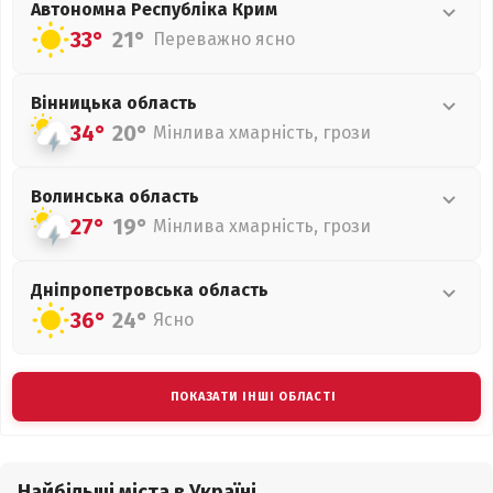
Автономна Республіка Крим
33°
21°
Переважно ясно
Вінницька
область
34°
20°
Мінлива хмарність, грози
Волинська
область
27°
19°
Мінлива хмарність, грози
Дніпропетровська
область
36°
24°
Ясно
ПОКАЗАТИ ІНШІ ОБЛАСТІ
Найбільші міста в Україні