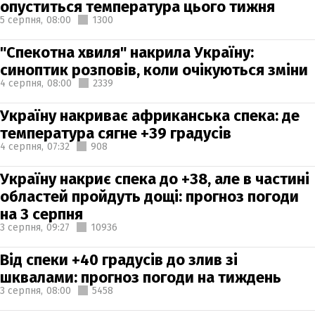
опуститься температура цього тижня
5 серпня,
08:00
1300
"Спекотна хвиля" накрила Україну:
синоптик розповів, коли очікуються зміни
4 серпня,
08:00
2339
Україну накриває африканська спека: де
температура сягне +39 градусів
4 серпня,
07:32
908
Україну накриє спека до +38, але в частині
областей пройдуть дощі: прогноз погоди
на 3 серпня
3 серпня,
09:27
10936
Від спеки +40 градусів до злив зі
шквалами: прогноз погоди на тиждень
3 серпня,
08:00
5458