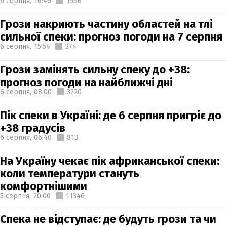
6 серпня,
16:46
1566
Грози накриють частину областей на тлі
сильної спеки: прогноз погоди на 7 серпня
6 серпня,
15:54
374
Грози замінять сильну спеку до +38:
прогноз погоди на найближчі дні
6 серпня,
08:00
3220
Пік спеки в Україні: де 6 серпня пригріє до
+38 градусів
6 серпня,
06:40
813
На Україну чекає пік африканської спеки:
коли температури стануть
комфортнішими
5 серпня,
20:00
11346
Спека не відступає: де будуть грози та чи