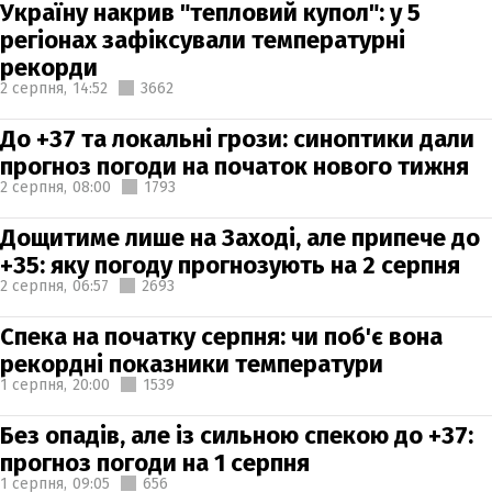
Україну накрив "тепловий купол": у 5
регіонах зафіксували температурні
рекорди
2 серпня,
14:52
3662
До +37 та локальні грози: синоптики дали
прогноз погоди на початок нового тижня
2 серпня,
08:00
1793
Дощитиме лише на Заході, але припече до
+35: яку погоду прогнозують на 2 серпня
2 серпня,
06:57
2693
Спека на початку серпня: чи поб'є вона
рекордні показники температури
1 серпня,
20:00
1539
Без опадів, але із сильною спекою до +37:
прогноз погоди на 1 серпня
1 серпня,
09:05
656