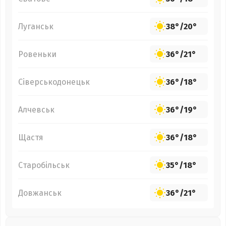
Луганськ
38°
/
20°
Ровеньки
36°
/
21°
Сіверськодонецьк
36°
/
18°
Алчевськ
36°
/
19°
Щастя
36°
/
18°
Старобільськ
35°
/
18°
Довжанськ
36°
/
21°