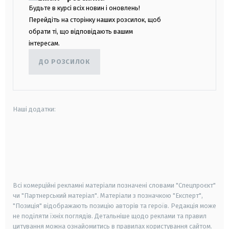
Будьте в курсі всіх новин і оновлень!
Перейдіть на сторінку наших розсилок, щоб
обрати ті, що відповідають вашим
інтересам.
ДО РОЗСИЛОК
Наші додатки:
android
apple
smart tv
samsung smart tv
Всі комерційні рекламні матеріали позначені словами "Спецпроєкт"
чи "Партнерський матеріал". Матеріали з позначкою "Експерт",
"Позиція" відображають позицію авторів та героїв. Редакція може
не поділяти їхніх поглядів. Детальніше щодо реклами та правил
цитування можна ознайомитись в правилах користування сайтом.