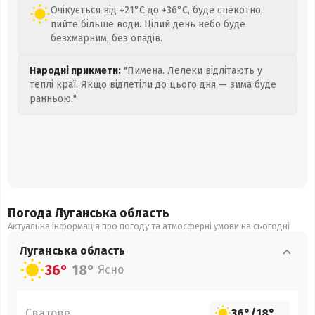
Очікується від +21°C до +36°C, буде спекотно,
пийте більше води. Цілий день небо буде
безхмарним, без опадів.
Народні прикмети:
"Пимена. Лелеки відлітають у
теплі краї. Якщо відлетіли до цього дня — зима буде
ранньою."
Погода Луганська
область
Актуальна інформація про погоду та атмосферні умови на сьогодні
Луганська
область
36°
18°
Ясно
Сватове
36°
/
18°