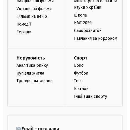
Найцікавіші фільми
Міністерство освіти та
науки України
Українські фільми
Школа
Фільми на вечір
НМТ 2026
Комедії
Саморозвиток
Серіали
Навчання за кордоном
Нерухомість
Спорт
Аналітика ринку
Бокс
Купівля житла
Футбол
Тренди і натхнення
Теніс
Біатлон
Інші види спорту
Email - розсилка