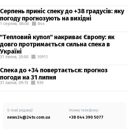
Серпень приніс спеку до +38 градусів: яку
погоду прогнозують на вихідні
1 серпня,
08:00
844
"Тепловий купол" накриває Європу: як
довго протримається сильна спека в
Україні
31 липня,
20:00
10911
Спека до +34 повертається: прогноз
погоди на 31 липня
31 липня,
09:15
939
E-mail редакції
Номер телефону:
news24@24tv.com.ua
+38 044 390 5077