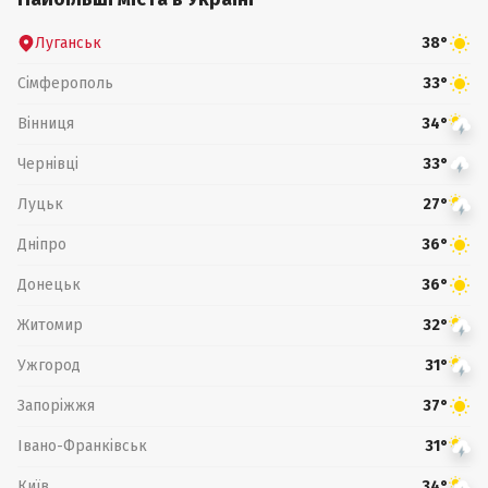
Луганськ
38°
Сімферополь
33°
Вінниця
34°
Чернівці
33°
Луцьк
27°
Дніпро
36°
Донецьк
36°
Житомир
32°
Ужгород
31°
Запоріжжя
37°
Івано-Франківськ
31°
Київ
34°