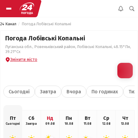
24 Канал
Погода Лобівські Копальні
Погода Лобівські Копальні
Луганська обл., Ровеньківський район, Лобівські Копальні, 48.15°Пн,
39.21°Сх
Змінити місто
Сьогодні
Завтра
Вчора
По годинах
Тиж
Пт
Сб
Нд
Пн
Вт
Ср
Чт
Сьогодні
Завтра
09.08
10.08
11.08
12.08
13.08