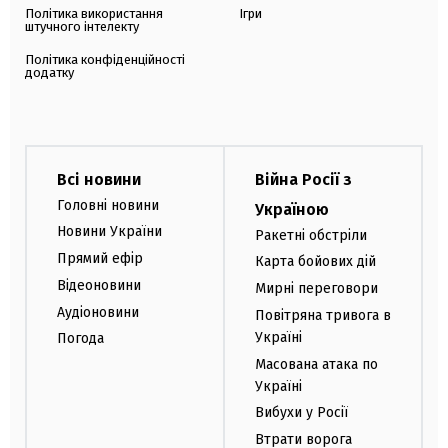
Політика використання
Ігри
штучного інтелекту
Політика конфіденційності
додатку
Всі новини
Війна Росії з
Головні новини
Україною
Новини України
Ракетні обстріли
Прямий ефір
Карта бойових дій
Відеоновини
Мирні переговори
Аудіоновини
Повітряна тривога в
Україні
Погода
Масована атака по
Україні
Вибухи у Росії
Втрати ворога