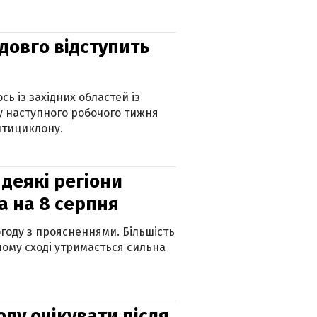
адовго відступить
ь із західних областей із
 наступного робочого тижня
нтициклону.
 деякі регіони
а на 8 серпня
огоду з проясненнями. Більшість
ному сході утримається сильна
оду очікувати після