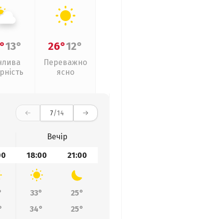
°
13°
26°
12°
нлива
Переважно
рність
ясно
7
/14
Вечір
00
18:00
21:00
°
33°
25°
°
34°
25°