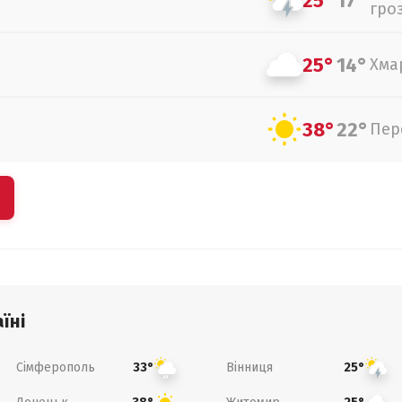
25°
17°
гро
25°
14°
Хма
38°
22°
Пер
їні
Сімферополь
Вінниця
33°
25°