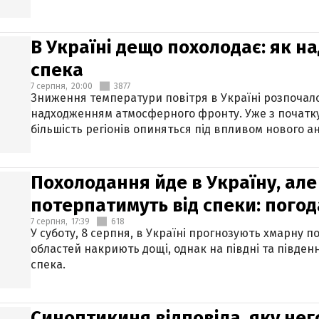
В Україні дещо похолодає: як н
спека
7 серпня,
20:00
3877
Зниження температури повітря в Україні розпочалос
надходженням атмосферного фронту. Уже з початку
більшість регіонів опиняться під впливом нового а
Похолодання йде в Україну, але
потерпатимуть від спеки: погод
7 серпня,
17:39
618
У суботу, 8 серпня, в Україні прогнозують хмарну п
областей накриють дощі, однак на півдні та півден
спека.
Синоптикиня відповіла, яку нег