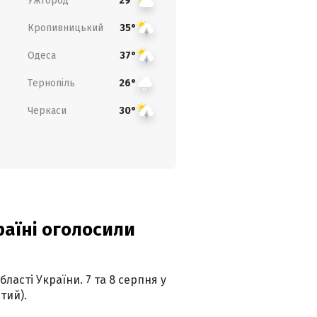
Ужгород
29°
Кропивницький
35°
Одеса
37°
Тернопіль
26°
Черкаси
30°
країні оголосили
ласті України. 7 та 8 серпня у
тий).