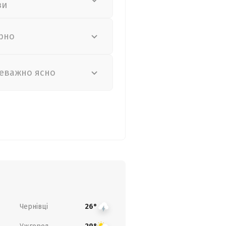
зи
рно
еважно ясно
Чернівці
26°