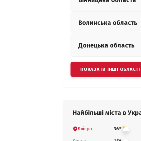
Вінницька
область
Волинська
область
Донецька
область
ПОКАЗАТИ ІНШІ ОБЛАСТІ
Найбільші міста в Укра
Дніпро
36°