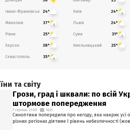
Донецьк
Житомир
38°
25°
Івано-Франківськ
Київ
24°
24°
Миколаїв
Львів
37°
24°
Рівне
Суми
25°
31°
Херсон
Хмельницький
38°
25°
Севастополь
35°
ни та світу
Грози, град і шквали: по всій У
штормове попередження
7 серпня,
21:00
1625
Синоптики попередили про негоду, яка накриє усі об
різних регіонах діятиме І рівень небезпечності (жов