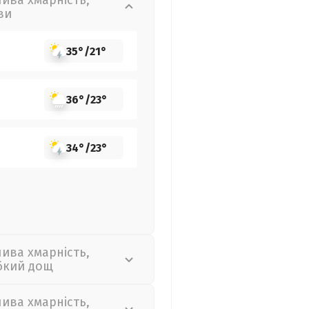
лива хмарність,
ви
35°
/
21°
36°
/
23°
34°
/
23°
лива хмарність,
бкий дощ
лива хмарність,