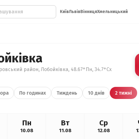
Київ
Львів
Вінниця
Хмельницький
ойківка
ровський район, Лобойківка, 48.67°Пн, 34.7°Сх
ора
По годинах
Тиждень
10 днів
2 тижні
Пн
Вт
Ср
10.08
11.08
12.08
1