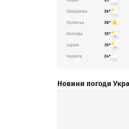
Луцьк
25°
Запоріжжя
36°
Луганськ
38°
Полтава
35°
Харків
35°
Чернігів
24°
Новини погоди Украї