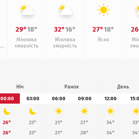
29°
18°
32°
16°
27°
18°
26
Мінлива
Мінлива
Ясно
Мі
,
хмарність
хмарність
хма
ощ
Ніч
Ранок
День
00:00
03:00
06:00
09:00
12:00
15:
26°
23°
21°
27°
34°
33
26°
23°
21°
28°
34°
34