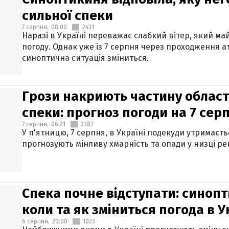
сильної спеки
7 серпня,
08:00
2431
Наразі в Україні переважає слабкий вітер, який м
погоду. Однак уже із 7 серпня через проходження 
синоптична ситуація зміниться.
Грози накриють частину областе
спеки: прогноз погоди на 7 сер
7 серпня,
06:21
2382
У п'ятницю, 7 серпня, в Україні подекуди утримаєт
прогнозують мінливу хмарність та опади у низці рег
Спека почне відступати: синопт
коли та як зміниться погода в У
6 серпня,
20:00
1023