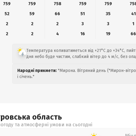
759
759
758
759
759
75
52
59
66
51
35
41
2
2
2
3
3
1
2
2
4
16
19
6
Температура коливатиметься від +21°C до +34°C, пий
дня небо буде чистим, слабкий вітер до 4 м/с, без опа
Народні прикмети:
"Мирона. Вітряний день ("Мирон-вітро
і січень."
тровська
область
огоду та атмосферні умови на сьогодні