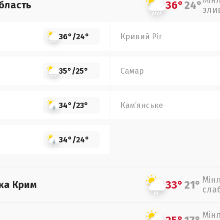
Мін
36°
24°
бласть
зли
36°
/
24°
Кривий Ріг
35°
/
25°
Самар
34°
/
23°
Кам’янське
34°
/
24°
Мін
33°
21°
ка Крим
сла
Мін