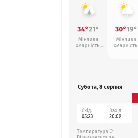
34°
21°
30°
19°
Мінлива
Мінлива
хмарність,
хмарність
грози
слабкий д
Субота, 8 серпня
Схід:
Захід:
05:23
20:09
Температура С°
Відчувається як