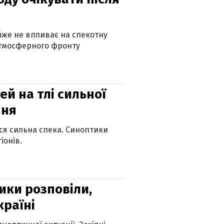
айже не впливає на спекотну
атмосферного фронту
й на тлі сильної
пня
ься сильна спека. Синоптики
іонів.
ики розповіли,
країні