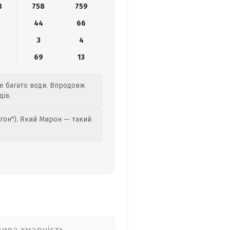
8
758
759
44
66
3
4
6
69
13
те багато води. Впродовж
дів.
гон"). Який Мирон — такий