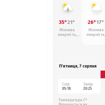
35°
21°
26°
17°
Мінлива
Мінлива
хмарність,
хмарність
грози
зливи
П'ятниця, 7 серпня
Схід:
Захід:
05:18
20:25
Температура С°
Відчувається як