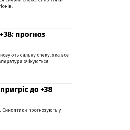
іонів.
+38: прогноз
гнозують сильну спеку, яка все
мператури очікуються
 пригріє до +38
ю. Синоптики прогнозують у