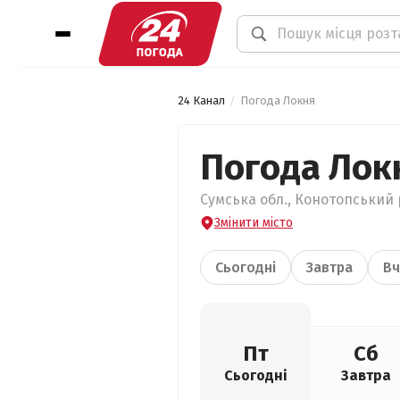
24 Канал
Погода Локня
Погода Лок
Сумська обл., Конотопський р
Змінити місто
Сьогодні
Завтра
Вч
Пт
Сб
Сьогодні
Завтра