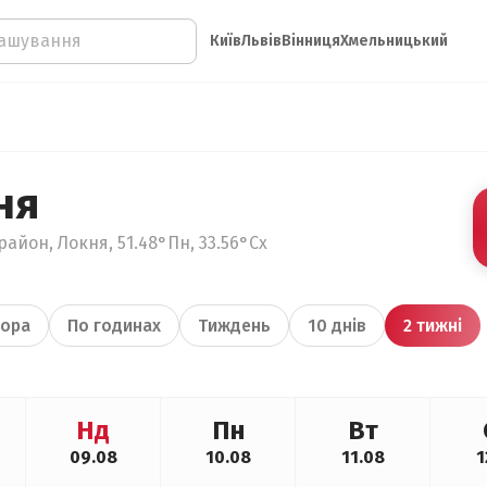
Київ
Львів
Вінниця
Хмельницький
ня
айон, Локня, 51.48°Пн, 33.56°Сх
ора
По годинах
Тиждень
10 днів
2 тижні
Нд
Пн
Вт
09.08
10.08
11.08
1