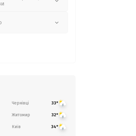
зи
о
Чернівці
33°
Житомир
32°
Київ
34°