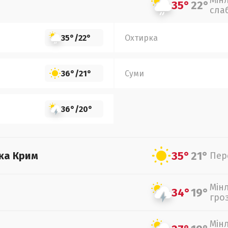
Мін
35°
22°
сла
35°
/
22°
Охтирка
36°
/
21°
Суми
36°
/
20°
35°
21°
ка Крим
Пер
Мін
34°
19°
гро
Мін