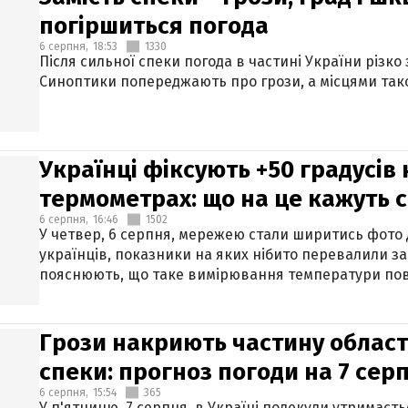
погіршиться погода
6 серпня,
18:53
1330
Після сильної спеки погода в частині України різко
Синоптики попереджають про грози, а місцями тако
Українці фіксують +50 градусів
термометрах: що на це кажуть 
6 серпня,
16:46
1502
У четвер, 6 серпня, мережею стали ширитись фото
українців, показники на яких нібито перевалили за
пояснюють, що таке вимірювання температури пов
Грози накриють частину областе
спеки: прогноз погоди на 7 сер
6 серпня,
15:54
365
У п'ятницю, 7 серпня, в Україні подекуди утримаєт