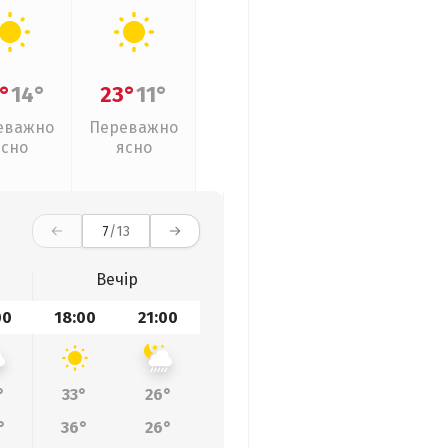
°
14°
23°
11°
еважно
Переважно
ясно
ясно
7
/13
Вечір
00
18:00
21:00
°
33°
26°
°
36°
26°