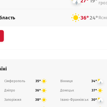
27°
19°
гро
36°
24°
бласть
Ясн
їні
Сімферополь
Вінниця
35°
34°
Дніпро
Донецьк
36°
37°
Запоріжжя
Івано-Франківськ
38°
30°