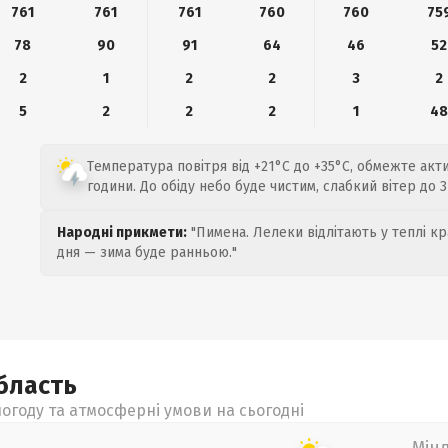
761
761
761
760
760
75
78
90
91
64
46
52
2
1
2
2
3
2
5
2
2
2
1
4
Температура повітря від +21°C до +35°C, обмежте акт
години. До обіду небо буде чистим, слабкий вітер до 3
Народні прикмети:
"Пимена. Лелеки відлітають у теплі кр
дня — зима буде ранньою."
бласть
огоду та атмосферні умови на сьогодні