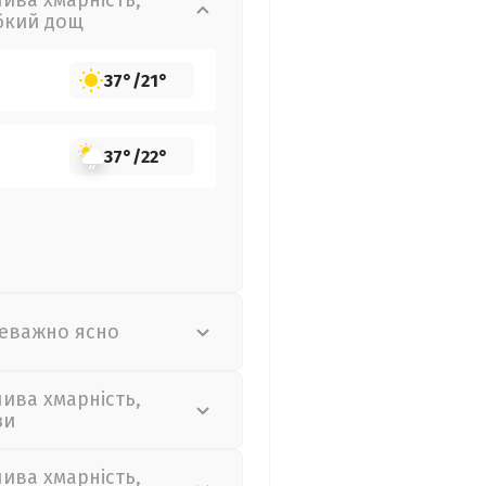
лива хмарність,
бкий дощ
37°
/
21°
37°
/
22°
еважно ясно
лива хмарність,
зи
лива хмарність,