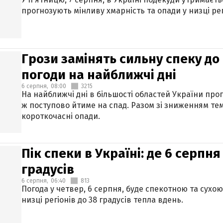
прогнозують мінливу хмарність та опади у низці рег
Грози замінять сильну спеку до 
погоди на найближчі дні
6 серпня,
08:00
3215
На найближчі дні в більшості областей України про
ж поступово йтиме на спад. Разом зі зниженням те
короткочасні опади.
Пік спеки в Україні: де 6 серпня
градусів
6 серпня,
06:40
813
Погода у четвер, 6 серпня, буде спекотною та сухо
низці регіонів до 38 градусів тепла вдень.