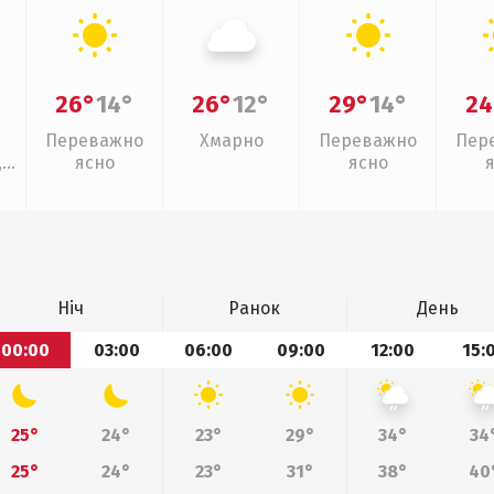
26°
14°
26°
12°
29°
14°
24
Переважно
Хмарно
Переважно
Пер
,
ясно
ясно
Ніч
Ранок
День
00:00
03:00
06:00
09:00
12:00
15:
25°
24°
23°
29°
34°
34
25°
24°
23°
31°
38°
40