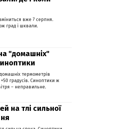
 зміниться вже 7 серпня.
ж град і шквали.
 на "домашніх"
синоптики
 домашніх термометрів
 +50 градусів. Синоптики ж
ітря – неправильне.
й на тлі сильної
пня
ься сильна спека. Синоптики