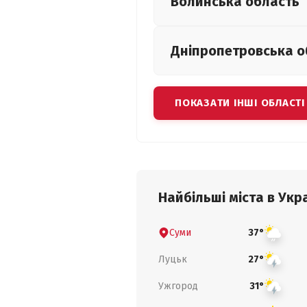
Волинська
область
Дніпропетровська
о
ПОКАЗАТИ ІНШІ ОБЛАСТІ
Найбільші міста в Укра
Суми
37°
Луцьк
27°
Ужгород
31°