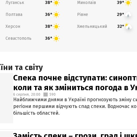
Луганськ
Миколаїв
38°
39°
Полтава
Рівне
36°
29°
Херсон
Хмельницький
38°
32°
Севастополь
36°
ни та світу
Спека почне відступати: синопт
коли та як зміниться погода в У
6 серпня,
20:00
590
Найближчими днями в Україні прогнозують зміну син
регіони першими відчують спад спеки. Водночас к
більшість областей.
Замість спеки – грози, град і шк