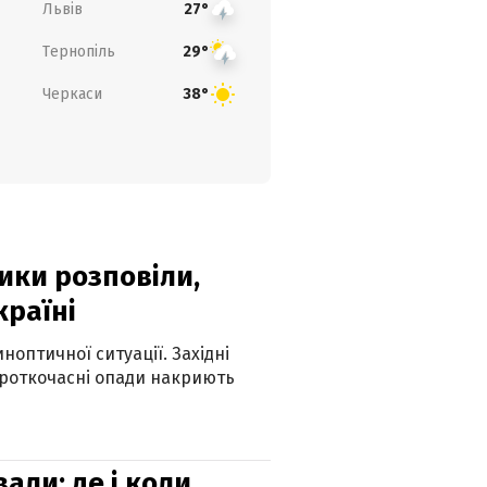
Львів
27°
Тернопіль
29°
Черкаси
38°
ики розповіли,
країні
оптичної ситуації. Західні
ороткочасні опади накриють
вали: де і коли