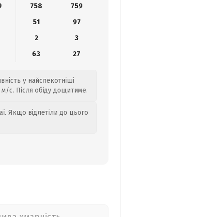
9
758
759
51
97
2
3
8
63
27
ивність у найспекотніші
 м/с. Після обіду дощитиме.
аї. Якщо відлетіли до цього