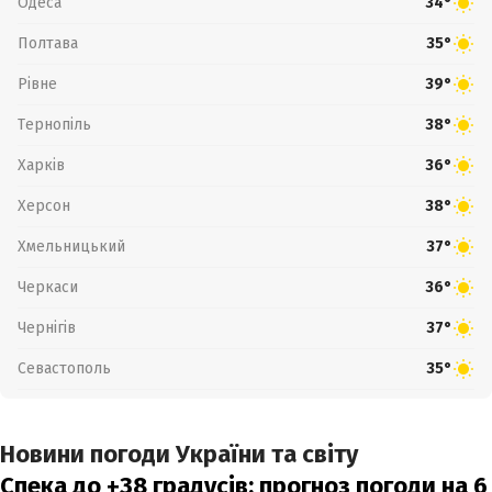
Одеса
34°
Полтава
35°
Рівне
39°
Тернопіль
38°
Харків
36°
Херсон
38°
Хмельницький
37°
Черкаси
36°
Чернігів
37°
Севастополь
35°
Новини погоди України та світу
Спека до +38 градусів: прогноз погоди на 6