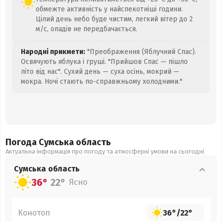
обмежте активність у найспекотніші години.
Цілий день небо буде чистим, легкий вітер до 2
м/с, опадів не передбачається.
Народні прикмети:
"Преображення (Яблучний Спас).
Освячують яблука і груші. "Прийшов Спас — пішло
літо від нас". Сухий день — суха осінь, мокрий —
мокра. Ночі стають по-справжньому холодними."
Погода Сумська
область
Актуальна інформація про погоду та атмосферні умови на сьогодні
Сумська
область
36°
22°
Ясно
Конотоп
36°
/
22°