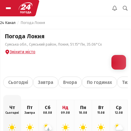
24 Канал
Погода Локня
Погода Локня
Сумська обл., Сумський район, Локня, 51.15°Пн, 35.06°Сх
Змінити місто
Сьогодні
Завтра
Вчора
По годинах
Тиж
Чт
Пт
Сб
Нд
Пн
Вт
Ср
Сьогодні
Завтра
08.08
09.08
10.08
11.08
12.08