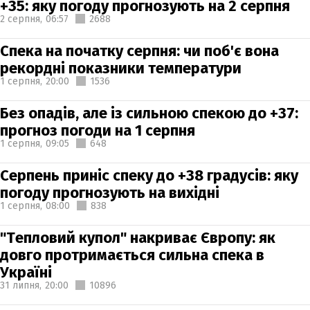
+35: яку погоду прогнозують на 2 серпня
2 серпня,
06:57
2688
Спека на початку серпня: чи поб'є вона
рекордні показники температури
1 серпня,
20:00
1536
Без опадів, але із сильною спекою до +37:
прогноз погоди на 1 серпня
1 серпня,
09:05
648
Серпень приніс спеку до +38 градусів: яку
погоду прогнозують на вихідні
1 серпня,
08:00
838
"Тепловий купол" накриває Європу: як
довго протримається сильна спека в
Україні
31 липня,
20:00
10896