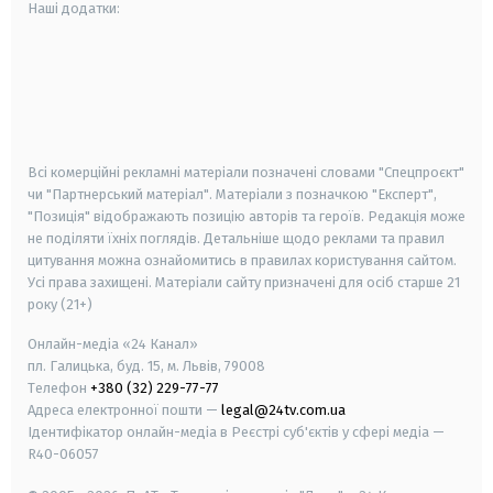
Наші додатки:
android
apple
smart tv
samsung smart tv
Всі комерційні рекламні матеріали позначені словами "Спецпроєкт"
чи "Партнерський матеріал". Матеріали з позначкою "Експерт",
"Позиція" відображають позицію авторів та героїв. Редакція може
не поділяти їхніх поглядів. Детальніше щодо реклами та правил
цитування можна ознайомитись в правилах користування сайтом.
Усі права захищені.
Матеріали сайту призначені для осіб старше
21
року (21+)
Онлайн-медіа «24 Канал»
пл. Галицька, буд. 15, м. Львів, 79008
Телефон
+380 (32) 229-77-77
Адреса електронної пошти —
legal@24tv.com.ua
Ідентифікатор онлайн-медіа в Реєстрі суб'єктів у сфері медіа —
R40-06057