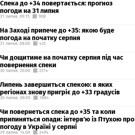
Спека до +34 повертається: прогноз
погоди на 31 липня
31 липня,
09:15
908
На Заході припече до +35: якою буде
погода на початку серпня
31 липня,
08:00
425
Чи дощитиме на початку серпня під час
повернення спеки
30 липня,
20:00
2314
Липень завершиться спекою: в яких
регіонах знову пригріє до +33 градусів
30 липня,
08:00
1884
Чи повернеться спека до +35 та коли
припиняться опади: інтерв'ю із Птухою про
погоду в Україні у серпні
29 липня,
14:00
2494