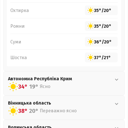
Охтирка
35°
/
20°
Ромни
35°
/
20°
Суми
36°
/
20°
Шостка
37°
/
21°
Автономна Республіка Крим
34°
19°
Ясно
Вінницька
область
38°
20°
Переважно ясно
Волинська
область