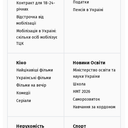
Податки
Контракт для 18-24-
річних
Пенсія в Україні
Відстрочка від
мобілізації
Мобілізація в Україні:
скільки осіб мобілізує
ТЦК
Кіно
Новини Освіти
Найцікавіші фільми
Міністерство освіти та
науки України
Українські фільми
Школа
Фільми на вечір
НМТ 2026
Комедії
Саморозвиток
Серіали
Навчання за кордоном
Нерухомість
Спорт