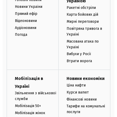
Україною
Новини України
Ракетні обстріли
Прямий ефір
Карта бойових дій
Відеоновини
Мирні переговори
Аудіоновини
Повітряна тривога в
Україні
Погода
Масована атака по
Україні
Вибухи у Росії
Втрати ворога
Мобілізація в
Новини економіки
Ціна нафти
Україні
Курси валют
Звільнення з військової
служби
Фінансові новини
Мобілізація 50+
Тарифи на комунальні
послуги
Мобілізація жінок