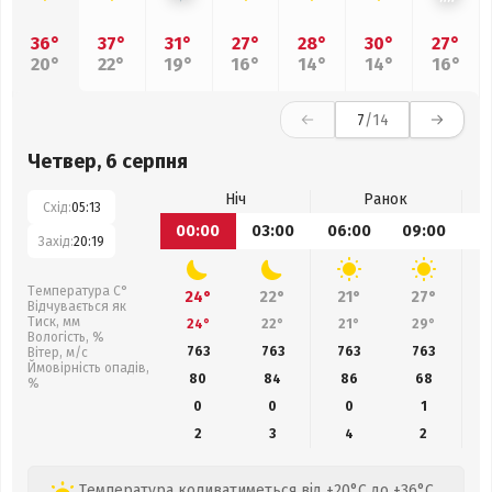
36°
37°
31°
27°
28°
30°
27°
20°
22°
19°
16°
14°
14°
16°
7
/14
Четвер, 6 серпня
Ніч
Ранок
Схід:
05:13
00:00
03:00
06:00
09:00
1
Захід:
20:19
Температура С°
24°
22°
21°
27°
Відчувається як
Тиск, мм
24°
22°
21°
29°
Вологість, %
763
763
763
763
Вітер, м/с
Ймовірність опадів,
80
84
86
68
%
0
0
0
1
2
3
4
2
Температура коливатиметься від +20°C до +36°C,