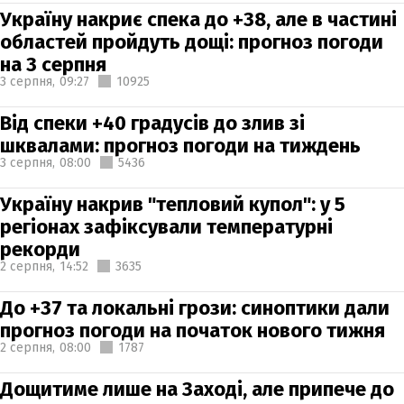
Україну накриє спека до +38, але в частині
областей пройдуть дощі: прогноз погоди
на 3 серпня
3 серпня,
09:27
10925
Від спеки +40 градусів до злив зі
шквалами: прогноз погоди на тиждень
3 серпня,
08:00
5436
Україну накрив "тепловий купол": у 5
регіонах зафіксували температурні
рекорди
2 серпня,
14:52
3635
До +37 та локальні грози: синоптики дали
прогноз погоди на початок нового тижня
2 серпня,
08:00
1787
Дощитиме лише на Заході, але припече до