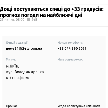
Дощі поступаються спеці до +33 градусів:
прогноз погоди на найближчі дні
29 липня,
08:00
248
E-mail редакції
Номер телефону:
news24@24tv.com.ua
+38 044 390 5077
Ми тут:
Ми в соцмережах:
м.Київ
,
вул. Володимирська
офіс
61/11,
50
Про нас
Угода Користувача Спільноти