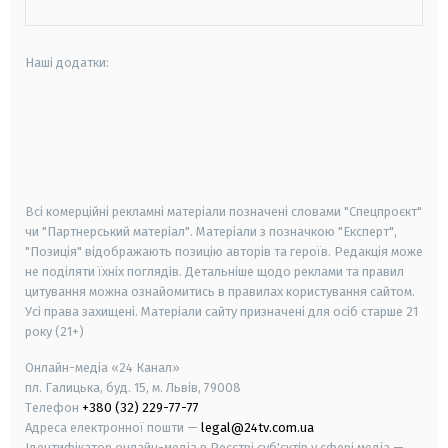
Наші додатки:
android
apple
smart tv
samsung smart tv
Всі комерційні рекламні матеріали позначені словами "Спецпроєкт"
чи "Партнерський матеріал". Матеріали з позначкою "Експерт",
"Позиція" відображають позицію авторів та героїв. Редакція може
не поділяти їхніх поглядів. Детальніше щодо реклами та правил
цитування можна ознайомитись в правилах користування сайтом.
Усі права захищені.
Матеріали сайту призначені для осіб старше
21
року (21+)
Онлайн-медіа «24 Канал»
пл. Галицька, буд. 15, м. Львів, 79008
Телефон
+380 (32) 229-77-77
Адреса електронної пошти —
legal@24tv.com.ua
Ідентифікатор онлайн-медіа в Реєстрі суб'єктів у сфері медіа —