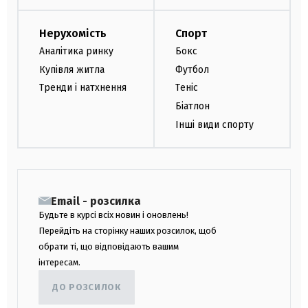
Нерухомість
Спорт
Аналітика ринку
Бокс
Купівля житла
Футбол
Тренди і натхнення
Теніс
Біатлон
Інші види спорту
Email - розсилка
Будьте в курсі всіх новин і оновлень!
Перейдіть на сторінку наших розсилок, щоб
обрати ті, що відповідають вашим
інтересам.
ДО РОЗСИЛОК