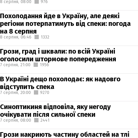
8 серпня,
08:00
976
Похолодання йде в Україну, але деякі
регіони потерпатимуть від спеки: погода
на 8 серпня
8 серпня,
06:46
1332
Грози, град і шквали: по всій Україні
оголосили штормове попередження
7 серпня,
21:00
1956
В Україні дещо похолодає: як надовго
відступить спека
7 серпня,
20:00
9270
Синоптикиня відповіла, яку негоду
очікувати після сильної спеки
7 серпня,
08:00
2441
Грози накриють частину областей на тлі