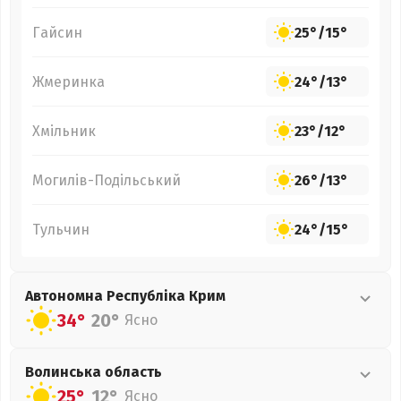
Гайсин
25°
/
15°
Жмеринка
24°
/
13°
Хмільник
23°
/
12°
Могилів-Подільський
26°
/
13°
Тульчин
24°
/
15°
Автономна Республіка Крим
34°
20°
Ясно
Волинська
область
25°
12°
Ясно