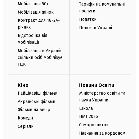
Мобілізація 50+
Тарифи на комунальні
послуги
Мобілізація жінок
Податки
Контракт для 18-24-
річних
Пенсія в Україні
Відстрочка від
мобілізації
Мобілізація в Україні:
скільки осіб мобілізує
ТЦК
Кіно
Новини Освіти
Найцікавіші фільми
Міністерство освіти та
науки України
Українські фільми
Школа
Фільми на вечір
НМТ 2026
Комедії
Саморозвиток
Серіали
Навчання за кордоном