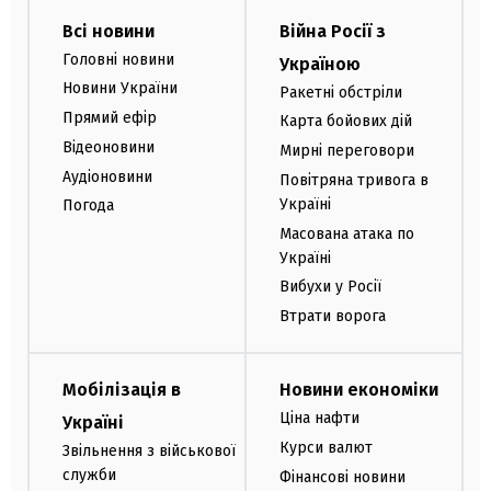
Всі новини
Війна Росії з
Головні новини
Україною
Новини України
Ракетні обстріли
Прямий ефір
Карта бойових дій
Відеоновини
Мирні переговори
Аудіоновини
Повітряна тривога в
Україні
Погода
Масована атака по
Україні
Вибухи у Росії
Втрати ворога
Мобілізація в
Новини економіки
Ціна нафти
Україні
Курси валют
Звільнення з військової
служби
Фінансові новини