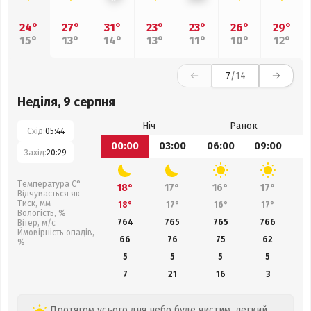
24°
27°
31°
23°
23°
26°
29°
15°
13°
14°
13°
11°
10°
12°
7
/14
Неділя, 9 серпня
Ніч
Ранок
Схід:
05:44
00:00
03:00
06:00
09:00
1
Захід:
20:29
Температура С°
18°
17°
16°
17°
Відчувається як
Тиск, мм
18°
17°
16°
17°
Вологість, %
764
765
765
766
Вітер, м/с
Ймовірність опадів,
66
76
75
62
%
5
5
5
5
7
21
16
3
Протягом усього дня небо буде чистим, легкий