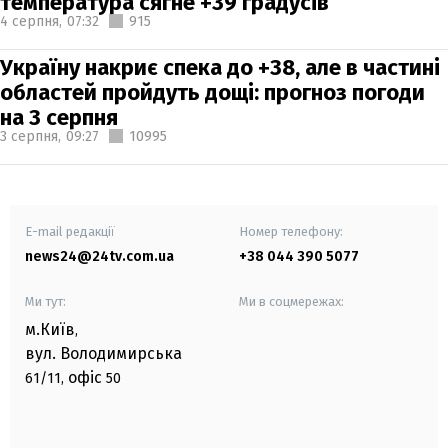
температура сягне +39 градусів
4 серпня,
07:32
915
Україну накриє спека до +38, але в частині
областей пройдуть дощі: прогноз погоди
на 3 серпня
3 серпня,
09:27
10995
E-mail редакції
Номер телефону:
news24@24tv.com.ua
+38 044 390 5077
Ми тут:
Ми в соцмережах:
м.Київ
,
вул. Володимирська
офіс
61/11,
50