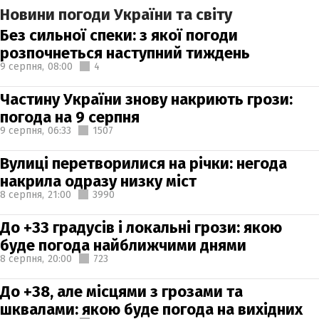
Новини погоди України та світу
Без сильної спеки: з якої погоди
розпочнеться наступний тиждень
9 серпня,
08:00
4
Частину України знову накриють грози:
погода на 9 серпня
9 серпня,
06:33
1507
Вулиці перетворилися на річки: негода
накрила одразу низку міст
8 серпня,
21:00
3990
До +33 градусів і локальні грози: якою
буде погода найближчими днями
8 серпня,
20:00
723
До +38, але місцями з грозами та
шквалами: якою буде погода на вихідних