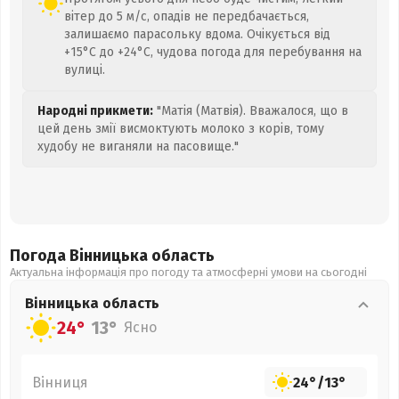
вітер до 5 м/с, опадів не передбачається,
залишаємо парасольку вдома. Очікується від
+15°C до +24°C, чудова погода для перебування на
вулиці.
Народні прикмети:
"Матія (Матвія). Вважалося, що в
цей день змії висмоктують молоко з корів, тому
худобу не виганяли на пасовище."
Погода Вінницька
область
Актуальна інформація про погоду та атмосферні умови на сьогодні
Вінницька
область
24°
13°
Ясно
Вінниця
24°
/
13°