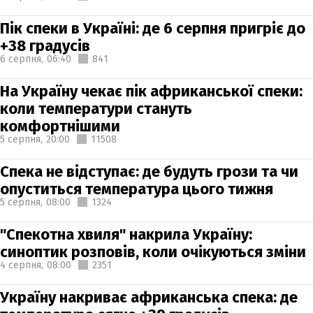
Пік спеки в Україні: де 6 серпня пригріє до
+38 градусів
6 серпня,
06:40
841
На Україну чекає пік африканської спеки:
коли температури стануть
комфортнішими
5 серпня,
20:00
11508
Спека не відступає: де будуть грози та чи
опуститься температура цього тижня
5 серпня,
08:00
1324
"Спекотна хвиля" накрила Україну:
синоптик розповів, коли очікуються зміни
4 серпня,
08:00
2351
Україну накриває африканська спека: де