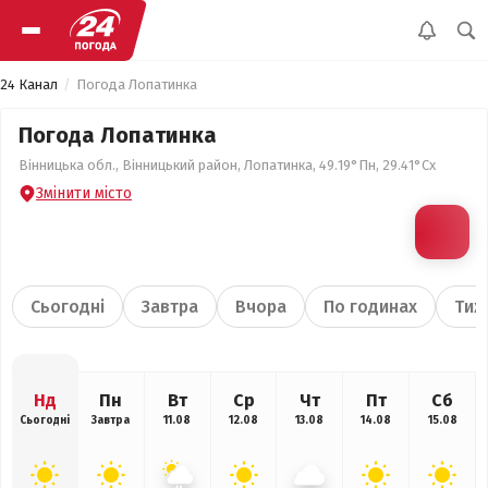
24 Канал
Погода Лопатинка
Погода Лопатинка
Вінницька обл., Вінницький район, Лопатинка, 49.19°Пн, 29.41°Сх
Змінити місто
Сьогодні
Завтра
Вчора
По годинах
Тиж
Нд
Пн
Вт
Ср
Чт
Пт
Сб
Сьогодні
Завтра
11.08
12.08
13.08
14.08
15.08