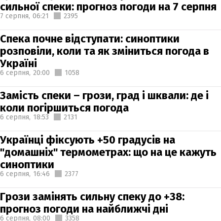
сильної спеки: прогноз погоди на 7 серпня
7 серпня,
06:21
2395
Спека почне відступати: синоптики
розповіли, коли та як зміниться погода в
Україні
6 серпня,
20:00
1058
Замість спеки – грози, град і шквали: де і
коли погіршиться погода
6 серпня,
18:53
2131
Українці фіксують +50 градусів на
"домашніх" термометрах: що на це кажуть
синоптики
6 серпня,
16:46
2377
Грози замінять сильну спеку до +38:
прогноз погоди на найближчі дні
6 серпня,
08:00
3358