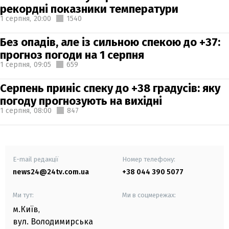
рекордні показники температури
1 серпня,
20:00
1540
Без опадів, але із сильною спекою до +37:
прогноз погоди на 1 серпня
1 серпня,
09:05
659
Серпень приніс спеку до +38 градусів: яку
погоду прогнозують на вихідні
1 серпня,
08:00
847
E-mail редакції
Номер телефону:
news24@24tv.com.ua
+38 044 390 5077
Ми тут:
Ми в соцмережах:
м.Київ
,
вул. Володимирська