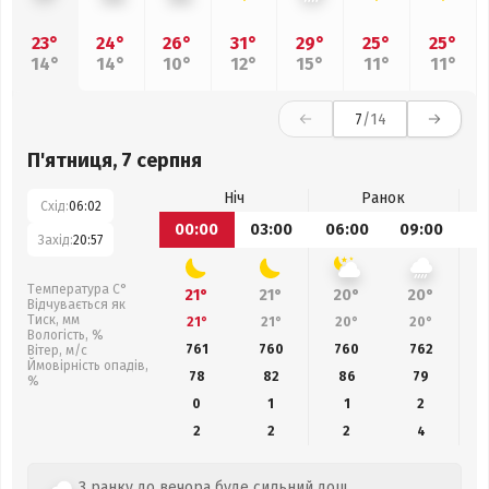
23°
24°
26°
31°
29°
25°
25°
14°
14°
10°
12°
15°
11°
11°
7
/14
П'ятниця, 7 серпня
Ніч
Ранок
Схід:
06:02
00:00
03:00
06:00
09:00
1
Захід:
20:57
Температура С°
21°
21°
20°
20°
Відчувається як
Тиск, мм
21°
21°
20°
20°
Вологість, %
761
760
760
762
Вітер, м/с
Ймовірність опадів,
78
82
86
79
%
0
1
1
2
2
2
2
4
З ранку до вечора буде сильний дощ.