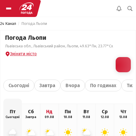
24 Канал
Погода Льопи
Погода Льопи
Львівська обл., Львівський район, Льопи, 49.63°Пн, 23.77°Сх
Змінити місто
Сьогодні
Завтра
Вчора
По годинах
Тиж
Пт
Сб
Нд
Пн
Вт
Ср
Чт
Сьогодні
Завтра
09.08
10.08
11.08
12.08
13.08