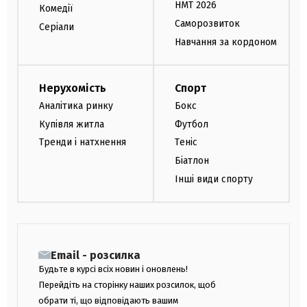
НМТ 2026
Комедії
Саморозвиток
Серіали
Навчання за кордоном
Нерухомість
Спорт
Аналітика ринку
Бокс
Купівля житла
Футбол
Тренди і натхнення
Теніс
Біатлон
Інші види спорту
Email - розсилка
Будьте в курсі всіх новин і оновлень!
Перейдіть на сторінку наших розсилок, щоб
обрати ті, що відповідають вашим