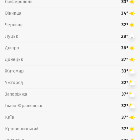
Сімферополь
33°
Вінниця
34°
Чернівці
32°
Луцьк
28°
Дніпро
36°
Донецьк
37°
Житомир
33°
Ужгород
32°
Запоріжжя
37°
Івано-Франківськ
32°
Київ
37°
Кропивницький
37°