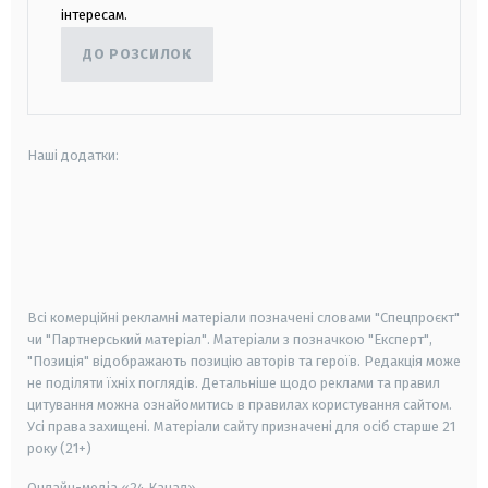
інтересам.
ДО РОЗСИЛОК
Наші додатки:
android
apple
smart tv
samsung smart tv
Всі комерційні рекламні матеріали позначені словами "Спецпроєкт"
чи "Партнерський матеріал". Матеріали з позначкою "Експерт",
"Позиція" відображають позицію авторів та героїв. Редакція може
не поділяти їхніх поглядів. Детальніше щодо реклами та правил
цитування можна ознайомитись в правилах користування сайтом.
Усі права захищені.
Матеріали сайту призначені для осіб старше
21
року (21+)
Онлайн-медіа «24 Канал»