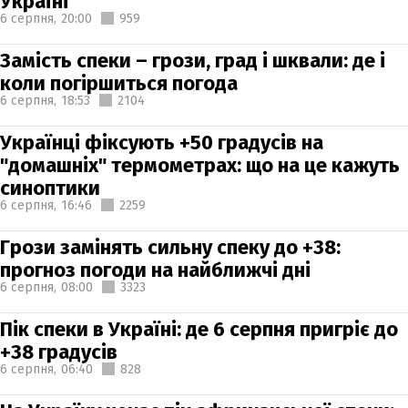
Україні
6 серпня,
20:00
959
Замість спеки – грози, град і шквали: де і
коли погіршиться погода
6 серпня,
18:53
2104
Українці фіксують +50 градусів на
"домашніх" термометрах: що на це кажуть
синоптики
6 серпня,
16:46
2259
Грози замінять сильну спеку до +38:
прогноз погоди на найближчі дні
6 серпня,
08:00
3323
Пік спеки в Україні: де 6 серпня пригріє до
+38 градусів
6 серпня,
06:40
828