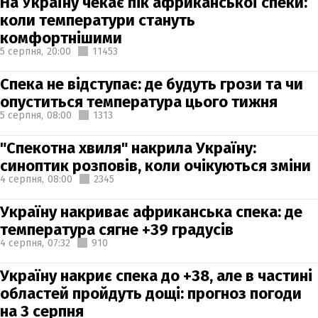
На Україну чекає пік африканської спеки:
коли температури стануть
комфортнішими
5 серпня,
20:00
11453
Спека не відступає: де будуть грози та чи
опуститься температура цього тижня
5 серпня,
08:00
1313
"Спекотна хвиля" накрила Україну:
синоптик розповів, коли очікуються зміни
4 серпня,
08:00
2345
Україну накриває африканська спека: де
температура сягне +39 градусів
4 серпня,
07:32
910
Україну накриє спека до +38, але в частині
областей пройдуть дощі: прогноз погоди
на 3 серпня