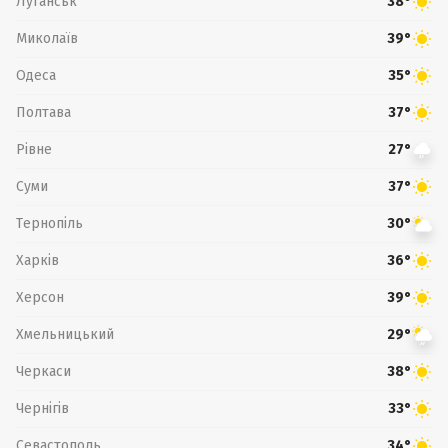
Луганськ
38°
Миколаїв
39°
Одеса
35°
Полтава
37°
Рівне
27°
Суми
37°
Тернопіль
30°
Харків
36°
Херсон
39°
Хмельницький
29°
Черкаси
38°
Чернігів
33°
Севастополь
34°