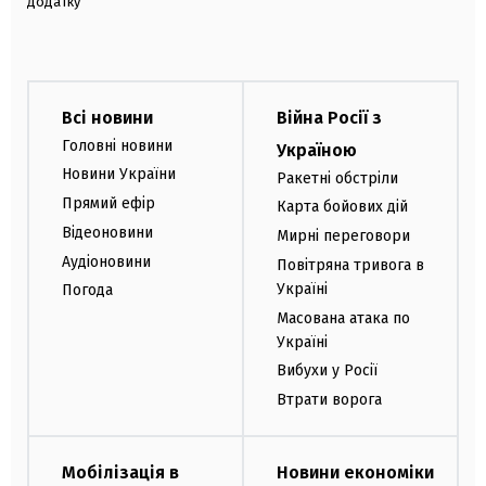
додатку
Всі новини
Війна Росії з
Головні новини
Україною
Новини України
Ракетні обстріли
Прямий ефір
Карта бойових дій
Відеоновини
Мирні переговори
Аудіоновини
Повітряна тривога в
Україні
Погода
Масована атака по
Україні
Вибухи у Росії
Втрати ворога
Мобілізація в
Новини економіки