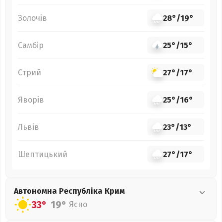
Золочів
28°
/
19°
Самбір
25°
/
15°
Стрий
27°
/
17°
Яворів
25°
/
16°
Львів
23°
/
13°
Шептицький
27°
/
17°
Автономна Республіка Крим
33°
19°
Ясно