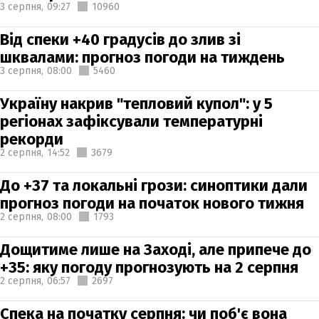
3 серпня,
09:27
10960
Від спеки +40 градусів до злив зі
шквалами: прогноз погоди на тиждень
3 серпня,
08:00
5460
Україну накрив "тепловий купол": у 5
регіонах зафіксували температурні
рекорди
2 серпня,
14:52
3679
До +37 та локальні грози: синоптики дали
прогноз погоди на початок нового тижня
2 серпня,
08:00
1793
Дощитиме лише на Заході, але припече до
+35: яку погоду прогнозують на 2 серпня
2 серпня,
06:57
2697
Спека на початку серпня: чи поб'є вона