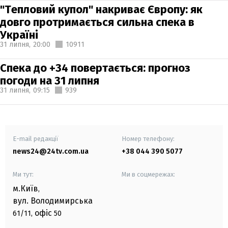
"Тепловий купол" накриває Європу: як
довго протримається сильна спека в
Україні
31 липня,
20:00
10911
Спека до +34 повертається: прогноз
погоди на 31 липня
31 липня,
09:15
939
E-mail редакції
Номер телефону:
news24@24tv.com.ua
+38 044 390 5077
Ми тут:
Ми в соцмережах:
м.Київ
,
вул. Володимирська
офіс
61/11,
50