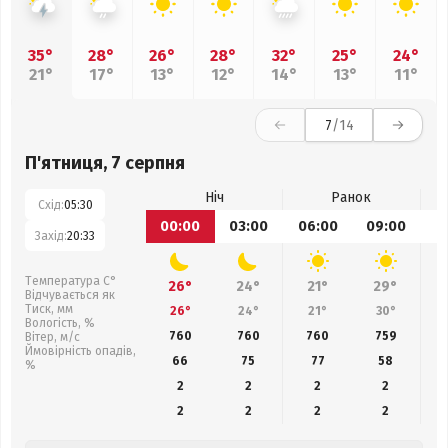
35°
28°
26°
28°
32°
25°
24°
21°
17°
13°
12°
14°
13°
11°
7
/14
П'ятниця, 7 серпня
Ніч
Ранок
Схід:
05:30
00:00
03:00
06:00
09:00
1
Захід:
20:33
Температура С°
26°
24°
21°
29°
Відчувається як
Тиск, мм
26°
24°
21°
30°
Вологість, %
760
760
760
759
Вітер, м/с
Ймовірність опадів,
66
75
77
58
%
2
2
2
2
2
2
2
2