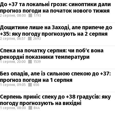
До +37 та локальні грози: синоптики дали
прогноз погоди на початок нового тижня
2 серпня,
08:00
1793
Дощитиме лише на Заході, але припече до
+35: яку погоду прогнозують на 2 серпня
2 серпня,
06:57
2693
Спека на початку серпня: чи поб'є вона
рекордні показники температури
1 серпня,
20:00
1539
Без опадів, але із сильною спекою до +37:
прогноз погоди на 1 серпня
1 серпня,
09:05
656
Серпень приніс спеку до +38 градусів: яку
погоду прогнозують на вихідні
1 серпня,
08:00
844