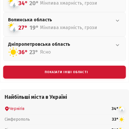
34°
20°
Мінлива хмарність, грози
Волинська
область
27°
19°
Мінлива хмарність, грози
Дніпропетровська
область
36°
23°
Ясно
ПОКАЗАТИ ІНШІ ОБЛАСТІ
Найбільші міста в Україні
Чернігів
34°
Сімферополь
33°