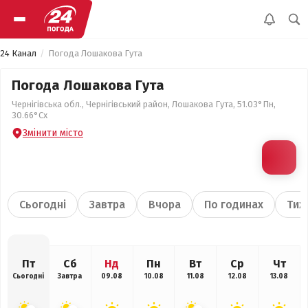
24 Канал
Погода Лошакова Гута
Погода Лошакова Гута
Чернігівська обл., Чернігівський район, Лошакова Гута, 51.03°Пн,
30.66°Сх
Змінити місто
Сьогодні
Завтра
Вчора
По годинах
Тиж
Пт
Сб
Нд
Пн
Вт
Ср
Чт
Сьогодні
Завтра
09.08
10.08
11.08
12.08
13.08