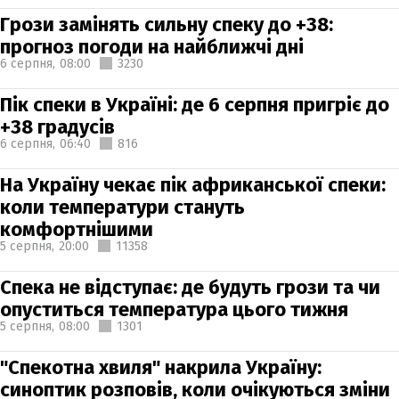
Грози замінять сильну спеку до +38:
прогноз погоди на найближчі дні
6 серпня,
08:00
3230
Пік спеки в Україні: де 6 серпня пригріє до
+38 градусів
6 серпня,
06:40
816
На Україну чекає пік африканської спеки:
коли температури стануть
комфортнішими
5 серпня,
20:00
11358
Спека не відступає: де будуть грози та чи
опуститься температура цього тижня
5 серпня,
08:00
1301
"Спекотна хвиля" накрила Україну:
синоптик розповів, коли очікуються зміни