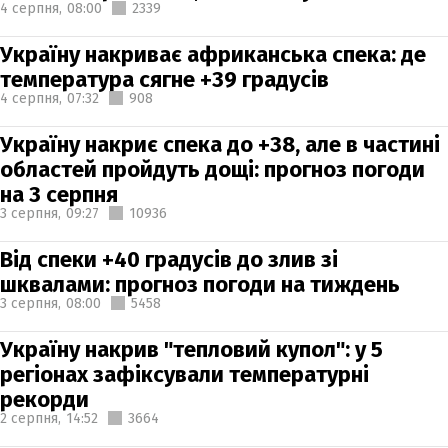
4 серпня,
08:00
2339
Україну накриває африканська спека: де
температура сягне +39 градусів
4 серпня,
07:32
908
Україну накриє спека до +38, але в частині
областей пройдуть дощі: прогноз погоди
на 3 серпня
3 серпня,
09:27
10936
Від спеки +40 градусів до злив зі
шквалами: прогноз погоди на тиждень
3 серпня,
08:00
5458
Україну накрив "тепловий купол": у 5
регіонах зафіксували температурні
рекорди
2 серпня,
14:52
3664