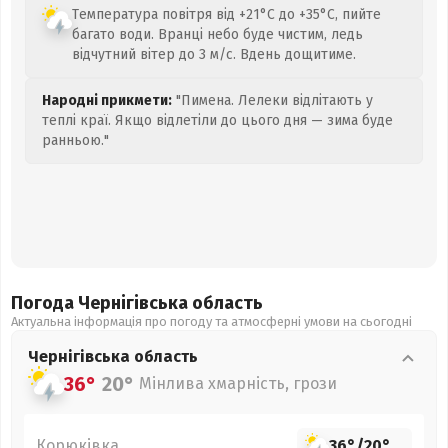
Температура повітря від +21°C до +35°C, пийте
багато води. Вранці небо буде чистим, ледь
відчутний вітер до 3 м/с. Вдень дощитиме.
Народні прикмети:
"Пимена. Лелеки відлітають у
теплі краї. Якщо відлетіли до цього дня — зима буде
ранньою."
Погода Чернігівська
область
Актуальна інформація про погоду та атмосферні умови на сьогодні
Чернігівська
область
36°
20°
Мінлива хмарність, грози
Корюківка
36°
/
20°