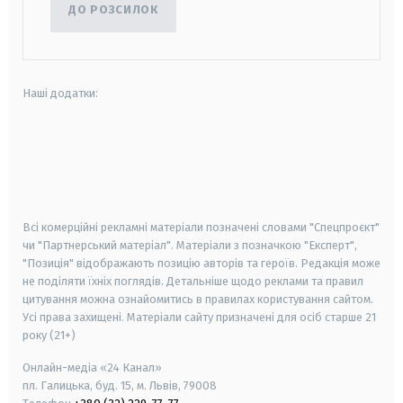
ДО РОЗСИЛОК
Наші додатки:
android
apple
smart tv
samsung smart tv
Всі комерційні рекламні матеріали позначені словами "Спецпроєкт"
чи "Партнерський матеріал". Матеріали з позначкою "Експерт",
"Позиція" відображають позицію авторів та героїв. Редакція може
не поділяти їхніх поглядів. Детальніше щодо реклами та правил
цитування можна ознайомитись в правилах користування сайтом.
Усі права захищені.
Матеріали сайту призначені для осіб старше
21
року (21+)
Онлайн-медіа «24 Канал»
пл. Галицька, буд. 15, м. Львів, 79008