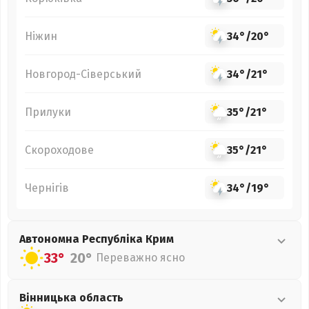
Ніжин
34°
/
20°
Новгород-Сіверський
34°
/
21°
Прилуки
35°
/
21°
Скороходове
35°
/
21°
Чернігів
34°
/
19°
Автономна Республіка Крим
33°
20°
Переважно ясно
Вінницька
область