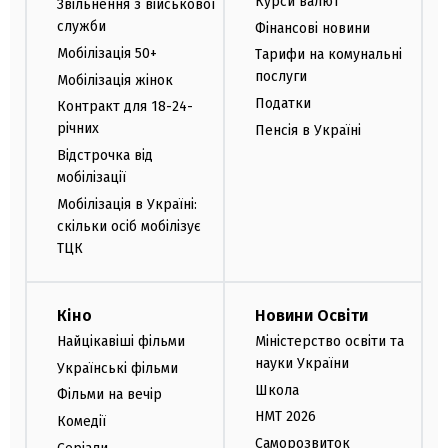
Курси валют
Звільнення з військової
служби
Фінансові новини
Мобілізація 50+
Тарифи на комунальні
послуги
Мобілізація жінок
Податки
Контракт для 18-24-
річних
Пенсія в Україні
Відстрочка від
мобілізації
Мобілізація в Україні:
скільки осіб мобілізує
ТЦК
Кіно
Новини Освіти
Найцікавіші фільми
Міністерство освіти та
науки України
Українські фільми
Школа
Фільми на вечір
НМТ 2026
Комедії
Саморозвиток