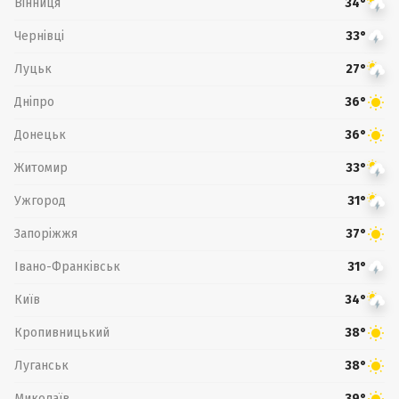
Вінниця
34°
Чернівці
33°
Луцьк
27°
Дніпро
36°
Донецьк
36°
Житомир
33°
Ужгород
31°
Запоріжжя
37°
Івано-Франківськ
31°
Київ
34°
Кропивницький
38°
Луганськ
38°
Миколаїв
39°