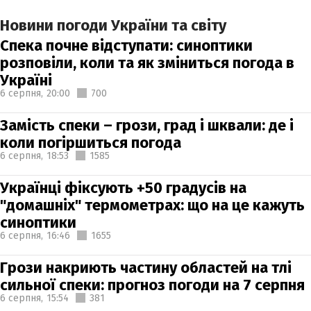
Новини погоди України та світу
Спека почне відступати: синоптики
розповіли, коли та як зміниться погода в
Україні
6 серпня,
20:00
700
Замість спеки – грози, град і шквали: де і
коли погіршиться погода
6 серпня,
18:53
1585
Українці фіксують +50 градусів на
"домашніх" термометрах: що на це кажуть
синоптики
6 серпня,
16:46
1655
Грози накриють частину областей на тлі
сильної спеки: прогноз погоди на 7 серпня
6 серпня,
15:54
381