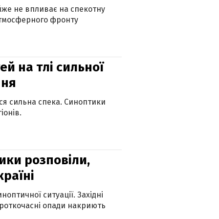
айже не впливає на спекотну
атмосферного фронту
й на тлі сильної
пня
ься сильна спека. Синоптики
іонів.
ики розповіли,
країні
оптичної ситуації. Західні
ороткочасні опади накриють