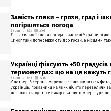
Замість спеки – грози, град і шк
погіршиться погода
6 серпня,
18:53
2103
Після сильної спеки погода в частині України різко
Синоптики попереджають про грози, а місцями тако
Українці фіксують +50 градусів
термометрах: що на це кажуть 
6 серпня,
16:46
2256
У четвер, 6 серпня, мережею стали ширитись фото
українців, показники на яких нібито перевалили за
пояснюють, що таке вимірювання температури пов