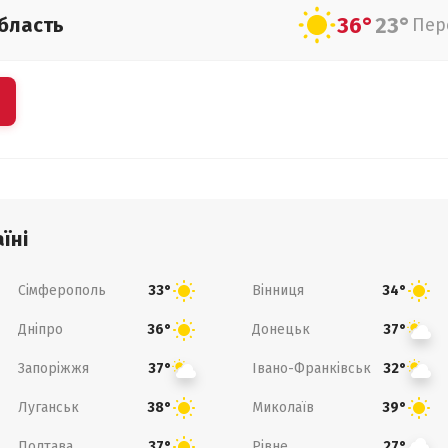
36°
23°
бласть
Пер
їні
Сімферополь
Вінниця
33°
34°
Дніпро
Донецьк
36°
37°
Запоріжжя
Івано-Франківськ
37°
32°
Луганськ
Миколаїв
38°
39°
Полтава
Рівне
37°
27°