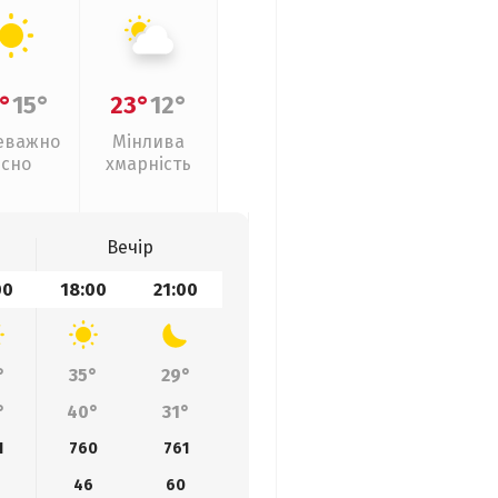
°
15°
23°
12°
еважно
Мінлива
ясно
хмарність
Вечір
00
18:00
21:00
°
35°
29°
°
40°
31°
1
760
761
46
60