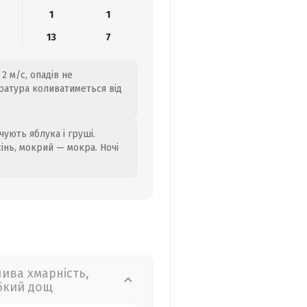
1
1
13
7
2 м/с, опадів не
ратура коливатиметься від
ують яблука і груші.
сінь, мокрий — мокра. Ночі
лива хмарність,
бкий дощ