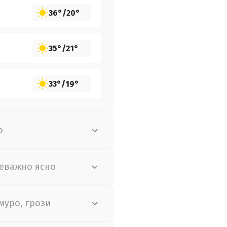
36°
/
20°
35°
/
21°
33°
/
19°
о
еважно ясно
муро, грози