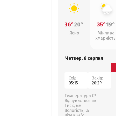
36°
20°
35°
19°
Ясно
Мінлива
хмарність
зливи
Четвер, 6 серпня
Схід:
Захід:
05:15
20:29
Температура С°
Відчувається як
Тиск, мм
Вологість, %
Вітер, м/с