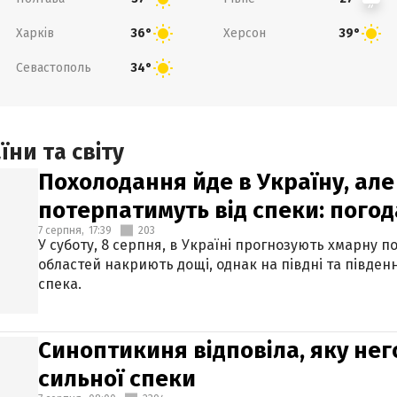
Харків
Херсон
36°
39°
Севастополь
34°
ни та світу
Похолодання йде в Україну, але
потерпатимуть від спеки: погод
7 серпня,
17:39
203
У суботу, 8 серпня, в Україні прогнозують хмарну п
областей накриють дощі, однак на півдні та півден
спека.
Синоптикиня відповіла, яку нег
сильної спеки