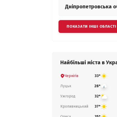
Дніпропетровська
о
ПОКАЗАТИ ІНШІ ОБЛАСТІ
Найбільші міста в Укра
Чернігів
33°
Луцьк
28°
Ужгород
32°
Кропивницький
37°
Одеса
35°