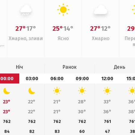
27°
17°
25°
14°
27°
12°
29
Хмарно, зливи
Ясно
Хмарно
Пер
,
Ніч
Ранок
День
00:00
03:00
06:00
09:00
12:00
15:
23°
22°
21°
28°
33°
36
23°
22°
21°
30°
36°
38
762
762
762
762
761
76
84
82
83
60
47
38