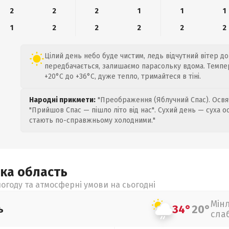
2
2
2
1
1
1
1
2
2
2
2
2
Цілий день небо буде чистим, ледь відчутний вітер до 
передбачається, залишаємо парасольку вдома. Темпе
+20°C до +36°C, дуже тепло, тримайтеся в тіні.
Народні прикмети:
"Преображення (Яблучний Спас). Освяч
"Прийшов Спас — пішло літо від нас". Сухий день — суха о
стають по-справжньому холодними."
ька
область
огоду та атмосферні умови на сьогодні
Мін
34°
20°
ь
сла