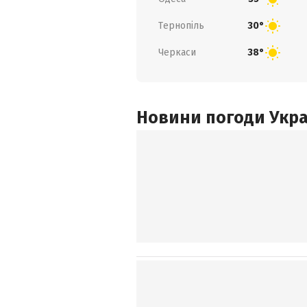
Тернопіль
30°
Черкаси
38°
Новини погоди Украї