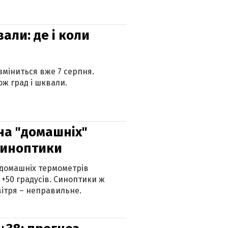
вали: де і коли
 зміниться вже 7 серпня.
ж град і шквали.
 на "домашніх"
синоптики
 домашніх термометрів
 +50 градусів. Синоптики ж
ітря – неправильне.