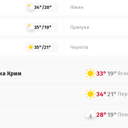
34°
/
20°
Ніжин
35°
/
19°
Прилуки
35°
/
21°
Чернігів
33°
19°
ка Крим
Ясн
34°
21°
Пер
28°
19°
Пох