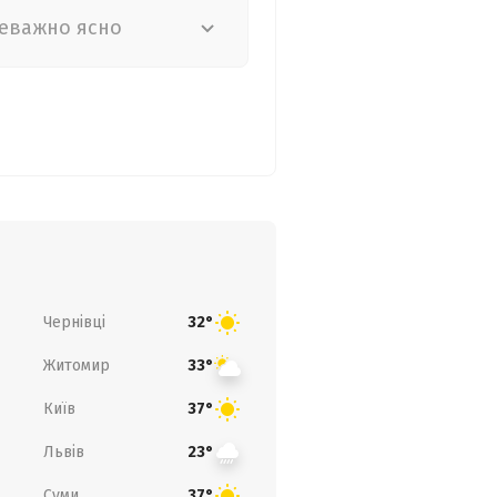
еважно ясно
Чернівці
32°
Житомир
33°
Київ
37°
Львів
23°
Суми
37°