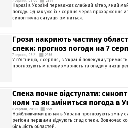
7 серпня,
08:00
2394
Наразі в Україні переважає слабкий вітер, який м
погоду. Однак уже із 7 серпня через проходження 
синоптична ситуація зміниться.
Грози накриють частину областе
спеки: прогноз погоди на 7 сер
7 серпня,
06:21
2356
У п'ятницю, 7 серпня, в Україні подекуди утримаєт
прогнозують мінливу хмарність та опади у низці рег
Спека почне відступати: синопт
коли та як зміниться погода в У
6 серпня,
20:00
959
Найближчими днями в Україні прогнозують зміну син
регіони першими відчують спад спеки. Водночас к
більшість областей.