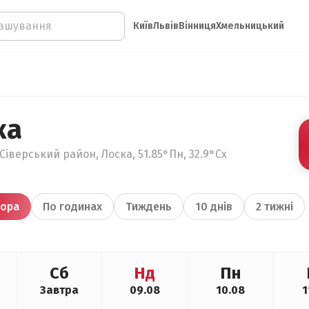
Київ
Львів
Вінниця
Хмельницький
ка
Сіверський район, Лоска, 51.85°Пн, 32.9°Сх
ора
По годинах
Тиждень
10 днів
2 тижні
Сб
Нд
Пн
Завтра
09.08
10.08
1