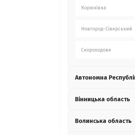
Корюківка
Новгород-Сіверський
Скороходове
Автономна Республі
Вінницька
область
Волинська
область