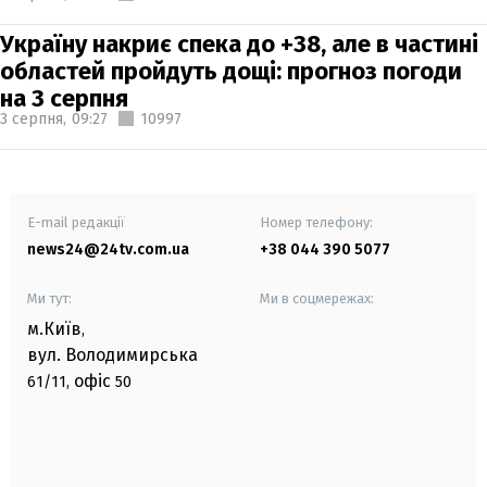
Україну накриє спека до +38, але в частині
областей пройдуть дощі: прогноз погоди
на 3 серпня
3 серпня,
09:27
10997
E-mail редакції
Номер телефону:
news24@24tv.com.ua
+38 044 390 5077
Ми тут:
Ми в соцмережах:
м.Київ
,
вул. Володимирська
офіс
61/11,
50