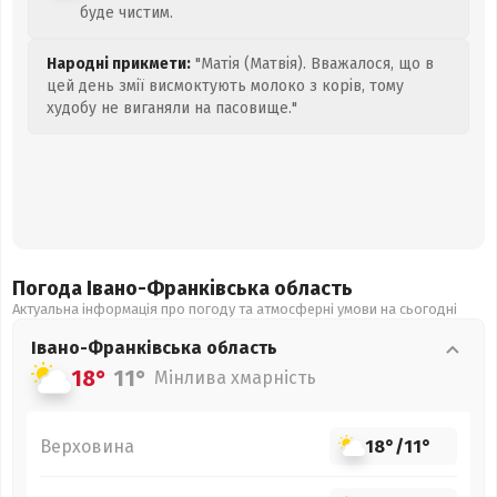
буде чистим.
Народні прикмети:
"Матія (Матвія). Вважалося, що в
цей день змії висмоктують молоко з корів, тому
худобу не виганяли на пасовище."
Погода Івано-Франківська
область
Актуальна інформація про погоду та атмосферні умови на сьогодні
Івано-Франківська
область
18°
11°
Мінлива хмарність
Верховина
18°
/
11°