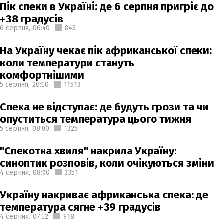
Пік спеки в Україні: де 6 серпня пригріє до
+38 градусів
6 серпня,
06:40
843
На Україну чекає пік африканської спеки:
коли температури стануть
комфортнішими
5 серпня,
20:00
11513
Спека не відступає: де будуть грози та чи
опуститься температура цього тижня
5 серпня,
08:00
1325
"Спекотна хвиля" накрила Україну:
синоптик розповів, коли очікуються зміни
4 серпня,
08:00
2351
Україну накриває африканська спека: де
температура сягне +39 градусів
4 серпня,
07:32
918