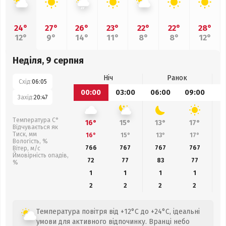
24°
27°
26°
23°
22°
22°
28°
12°
9°
14°
11°
8°
8°
12°
Неділя, 9 серпня
Ніч
Ранок
Схід:
06:05
00:00
03:00
06:00
09:00
1
Захід:
20:47
Температура С°
16°
15°
13°
17°
Відчувається як
Тиск, мм
16°
15°
13°
17°
Вологість, %
766
767
767
767
Вітер, м/с
Ймовірність опадів,
72
77
83
77
%
1
1
1
1
2
2
2
2
Температура повітря від +12°C до +24°C, ідеальні
умови для активного відпочинку. Вранці небо