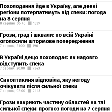
Похолодання йде в Україну, але деякі
регіони потерпатимуть від спеки: погода
на 8 серпня
8 серпня,
06:46
1339
Грози, град і шквали: по всій Україні
оголосили штормове попередження
7 серпня,
21:00
1961
В Україні дещо похолодає: як надовго
відступить спека
7 серпня,
20:00
9343
Синоптикиня відповіла, яку негоду
очікувати після сильної спеки
7 серпня,
08:00
2443
Грози накриють частину областей на тлі
сильної спеки: прогноз погоди на 7 серпня