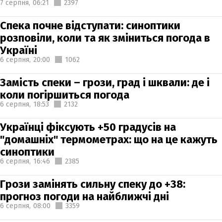
7 серпня,
06:21
2397
Спека почне відступати: синоптики
розповіли, коли та як зміниться погода в
Україні
6 серпня,
20:00
1062
Замість спеки – грози, град і шквали: де і
коли погіршиться погода
6 серпня,
18:53
2132
Українці фіксують +50 градусів на
"домашніх" термометрах: що на це кажуть
синоптики
6 серпня,
16:46
2385
Грози замінять сильну спеку до +38:
прогноз погоди на найближчі дні
6 серпня,
08:00
3359