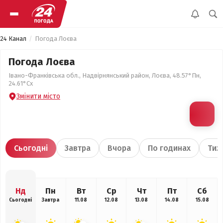
24 Канал
Погода Лоєва
Погода Лоєва
Івано-Франківська обл., Надвірнянський район, Лоєва, 48.57°Пн,
24.61°Сх
Змінити місто
Сьогодні
Завтра
Вчора
По годинах
Тиж
Нд
Пн
Вт
Ср
Чт
Пт
Сб
Сьогодні
Завтра
11.08
12.08
13.08
14.08
15.08