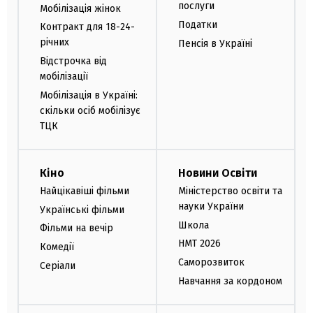
послуги
Мобілізація жінок
Податки
Контракт для 18-24-
річних
Пенсія в Україні
Відстрочка від
мобілізації
Мобілізація в Україні:
скільки осіб мобілізує
ТЦК
Кіно
Новини Освіти
Найцікавіші фільми
Міністерство освіти та
науки України
Українські фільми
Школа
Фільми на вечір
НМТ 2026
Комедії
Саморозвиток
Серіали
Навчання за кордоном