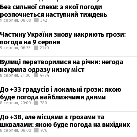
Без сильної спеки: з якої погоди
розпочнеться наступний тиждень
9 серпня,
08:00
342
Частину України знову накриють грози:
погода на 9 серпня
9 серпня,
06:33
2140
Вулиці перетворилися на річки: негода
накрила одразу низку міст
8 серпня,
21:00
4474
До +33 градусів і локальні грози: якою
буде погода найближчими днями
8 серпня,
20:00
780
До +38, але місцями з грозами та
шквалами: якою буде погода на вихідних
8 серпня,
08:00
976