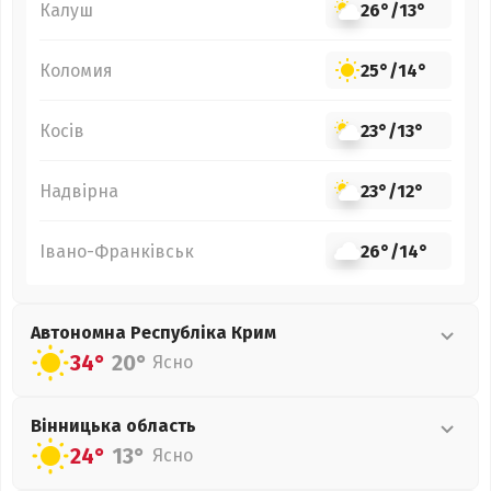
Калуш
26°
/
13°
Коломия
25°
/
14°
Косів
23°
/
13°
Надвірна
23°
/
12°
Івано-Франківськ
26°
/
14°
Автономна Республіка Крим
34°
20°
Ясно
Вінницька
область
24°
13°
Ясно