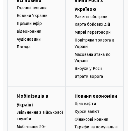
Всі новини
Війна Росії з
Головні новини
Україною
Новини України
Ракетні обстріли
Прямий ефір
Карта бойових дій
Відеоновини
Мирні переговори
Аудіоновини
Повітряна тривога в
Україні
Погода
Масована атака по
Україні
Вибухи у Росії
Втрати ворога
Мобілізація в
Новини економіки
Ціна нафти
Україні
Курси валют
Звільнення з військової
служби
Фінансові новини
Мобілізація 50+
Тарифи на комунальні