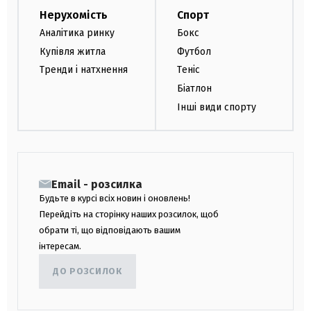
Нерухомість
Спорт
Аналітика ринку
Бокс
Купівля житла
Футбол
Тренди і натхнення
Теніс
Біатлон
Інші види спорту
Email - розсилка
Будьте в курсі всіх новин і оновлень!
Перейдіть на сторінку наших розсилок, щоб
обрати ті, що відповідають вашим
інтересам.
ДО РОЗСИЛОК