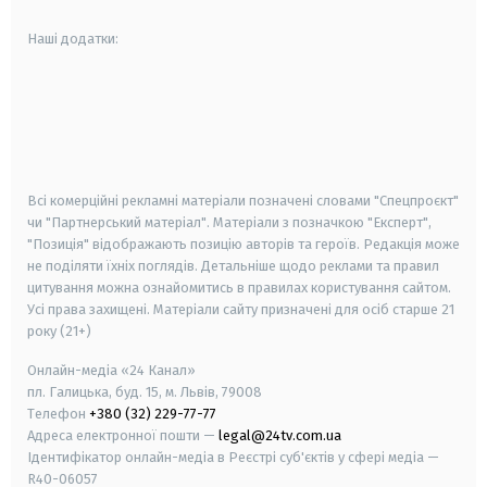
Наші додатки:
android
apple
smart tv
samsung smart tv
Всі комерційні рекламні матеріали позначені словами "Спецпроєкт"
чи "Партнерський матеріал". Матеріали з позначкою "Експерт",
"Позиція" відображають позицію авторів та героїв. Редакція може
не поділяти їхніх поглядів. Детальніше щодо реклами та правил
цитування можна ознайомитись в правилах користування сайтом.
Усі права захищені.
Матеріали сайту призначені для осіб старше
21
року (21+)
Онлайн-медіа «24 Канал»
пл. Галицька, буд. 15, м. Львів, 79008
Телефон
+380 (32) 229-77-77
Адреса електронної пошти —
legal@24tv.com.ua
Ідентифікатор онлайн-медіа в Реєстрі суб'єктів у сфері медіа —
R40-06057