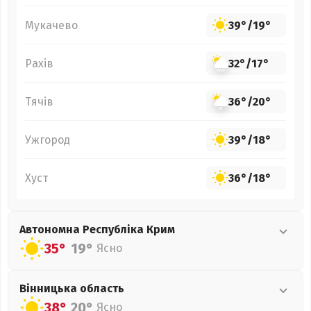
Мукачево
39°
/
19°
Рахів
32°
/
17°
Тячів
36°
/
20°
Ужгород
39°
/
18°
Хуст
36°
/
18°
Автономна Республіка Крим
35°
19°
Ясно
Вінницька
область
38°
20°
Ясно