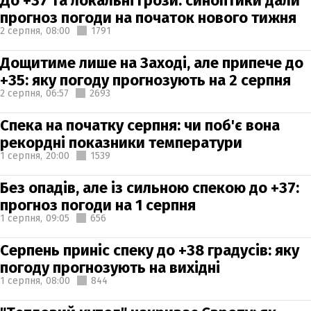
До +37 та локальні грози: синоптики дали
прогноз погоди на початок нового тижня
2 серпня,
08:00
1791
Дощитиме лише на Заході, але припече до
+35: яку погоду прогнозують на 2 серпня
2 серпня,
06:57
2693
Спека на початку серпня: чи поб'є вона
рекордні показники температури
1 серпня,
20:00
1539
Без опадів, але із сильною спекою до +37:
прогноз погоди на 1 серпня
1 серпня,
09:05
656
Серпень приніс спеку до +38 градусів: яку
погоду прогнозують на вихідні
1 серпня,
08:00
844