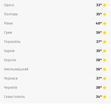
Одеса
33°
Полтава
35°
Рівне
40°
Суми
36°
Тернопіль
37°
Харків
35°
Херсон
38°
Хмельницький
36°
Черкаси
37°
Чернігів
38°
Севастополь
34°