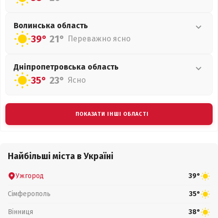
Волинська
область
39°
21°
Переважно ясно
Дніпропетровська
область
35°
23°
Ясно
ПОКАЗАТИ ІНШІ ОБЛАСТІ
Найбільші міста в Україні
Ужгород
39°
Сімферополь
35°
Вінниця
38°