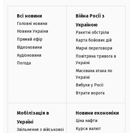
Всі новини
Війна Росії з
Головні новини
Україною
Новини України
Ракетні обстріли
Прямий ефір
Карта бойових дій
Відеоновини
Мирні переговори
Аудіоновини
Повітряна тривога в
Україні
Погода
Масована атака по
Україні
Вибухи у Росії
Втрати ворога
Мобілізація в
Новини економіки
Ціна нафти
Україні
Курси валют
Звільнення з військової