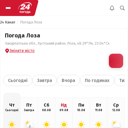
24 Канал
Погода Лоза
Погода Лоза
Закарпатська обл., Хустський район, Лоза, 48.29°Пн, 23.04°Сх
Змінити місто
Сьогодні
Завтра
Вчора
По годинах
Тиж
Чт
Пт
Сб
Нд
Пн
Вт
Ср
Сьогодні
Завтра
08.08
09.08
10.08
11.08
12.08