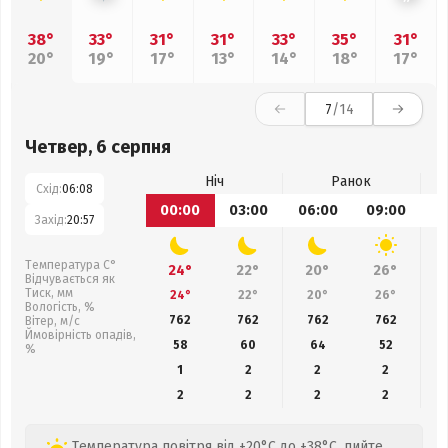
38°
33°
31°
31°
33°
35°
31°
20°
19°
17°
13°
14°
18°
17°
7
/14
Четвер, 6 серпня
Ніч
Ранок
Схід:
06:08
00:00
03:00
06:00
09:00
1
Захід:
20:57
Температура С°
24°
22°
20°
26°
Відчувається як
Тиск, мм
24°
22°
20°
26°
Вологість, %
762
762
762
762
Вітер, м/с
Ймовірність опадів,
58
60
64
52
%
1
2
2
2
2
2
2
2
Температура повітря від +20°C до +38°C, пийте