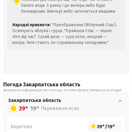
багато води. З ранку і до вечора небо буде
безхмарним. Ввечері небо затягнеться хмарами.
Народні прикмети:
"Преображення (Яблучний Спас).
Освячують яблука і груші. "Прийшов Спас — пішло
літо від нас". Сухий день — суха осінь, мокрий —
мокра. Ночі стають по-справжньому холодними."
Погода Закарпатська
область
Актуальна інформація про погоду та атмосферні умови на сьогодні
Закарпатська
область
39°
19°
Переважно ясно
Берегове
39°
/
19°