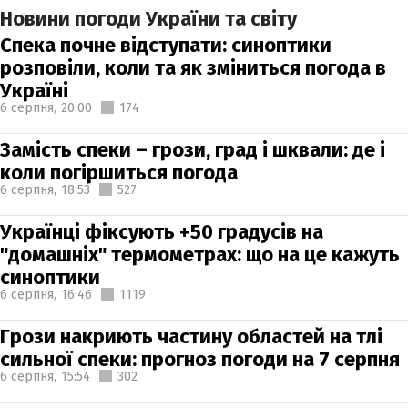
Новини погоди України та світу
Спека почне відступати: синоптики
розповіли, коли та як зміниться погода в
Україні
6 серпня,
20:00
174
Замість спеки – грози, град і шквали: де і
коли погіршиться погода
6 серпня,
18:53
527
Українці фіксують +50 градусів на
"домашніх" термометрах: що на це кажуть
синоптики
6 серпня,
16:46
1119
Грози накриють частину областей на тлі
сильної спеки: прогноз погоди на 7 серпня
6 серпня,
15:54
302