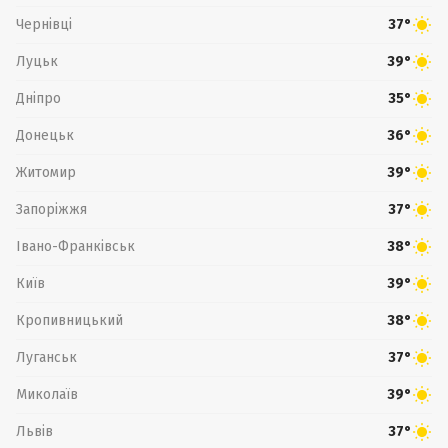
Чернівці
37°
Луцьк
39°
Дніпро
35°
Донецьк
36°
Житомир
39°
Запоріжжя
37°
Івано-Франківськ
38°
Київ
39°
Кропивницький
38°
Луганськ
37°
Миколаїв
39°
Львів
37°