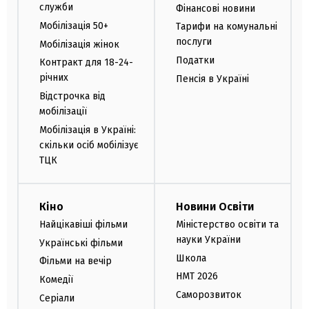
служби
Фінансові новини
Мобілізація 50+
Тарифи на комунальні
послуги
Мобілізація жінок
Податки
Контракт для 18-24-
річних
Пенсія в Україні
Відстрочка від
мобілізації
Мобілізація в Україні:
скільки осіб мобілізує
ТЦК
Кіно
Новини Освіти
Найцікавіші фільми
Міністерство освіти та
науки України
Українські фільми
Школа
Фільми на вечір
НМТ 2026
Комедії
Саморозвиток
Серіали