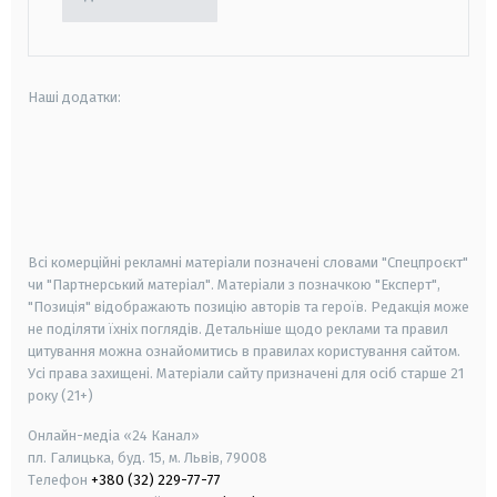
Наші додатки:
android
apple
smart tv
samsung smart tv
Всі комерційні рекламні матеріали позначені словами "Спецпроєкт"
чи "Партнерський матеріал". Матеріали з позначкою "Експерт",
"Позиція" відображають позицію авторів та героїв. Редакція може
не поділяти їхніх поглядів. Детальніше щодо реклами та правил
цитування можна ознайомитись в правилах користування сайтом.
Усі права захищені.
Матеріали сайту призначені для осіб старше
21
року (21+)
Онлайн-медіа «24 Канал»
пл. Галицька, буд. 15, м. Львів, 79008
Телефон
+380 (32) 229-77-77