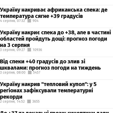
Україну накриває африканська спека: де
температура сягне +39 градусів
4 серпня,
07:32
904
Україну накриє спека до +38, але в частині
областей пройдуть дощі: прогноз погоди
на 3 серпня
3 серпня,
09:27
10936
Від спеки +40 градусів до злив зі
шквалами: прогноз погоди на тиждень
3 серпня,
08:00
5457
Україну накрив "тепловий купол": у 5
регіонах зафіксували температурні
рекорди
2 серпня,
14:52
3655