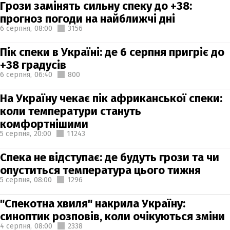
Грози замінять сильну спеку до +38:
прогноз погоди на найближчі дні
6 серпня,
08:00
3156
Пік спеки в Україні: де 6 серпня пригріє до
+38 градусів
6 серпня,
06:40
800
На Україну чекає пік африканської спеки:
коли температури стануть
комфортнішими
5 серпня,
20:00
11243
Спека не відступає: де будуть грози та чи
опуститься температура цього тижня
5 серпня,
08:00
1296
"Спекотна хвиля" накрила Україну:
синоптик розповів, коли очікуються зміни
4 серпня,
08:00
2338