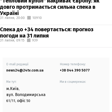
"Тепловий купол" накриває Європу: як
довго протримається сильна спека в
Україні
31 липня,
20:00
10910
Спека до +34 повертається: прогноз
погоди на 31 липня
31 липня,
09:15
939
E-mail редакції
Номер телефону:
news24@24tv.com.ua
+38 044 390 5077
Ми тут:
Ми в соцмережах:
м.Київ
,
вул. Володимирська
офіс
61/11,
50