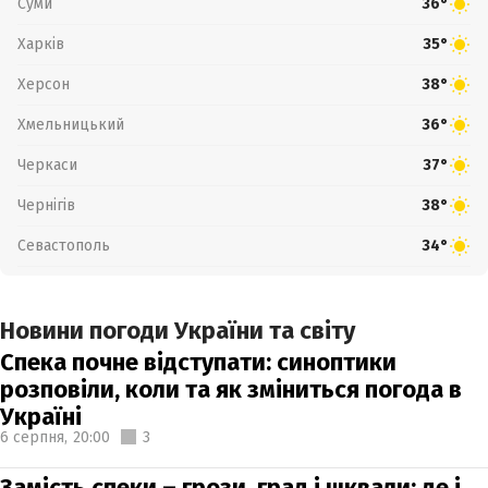
Суми
36°
Харків
35°
Херсон
38°
Хмельницький
36°
Черкаси
37°
Чернігів
38°
Севастополь
34°
Новини погоди України та світу
Спека почне відступати: синоптики
розповіли, коли та як зміниться погода в
Україні
6 серпня,
20:00
3
Замість спеки – грози, град і шквали: де і