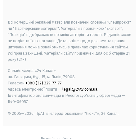
smart tv
samsung smart tv
Всі комерційні рекламні матеріали позначені словами "Спецпроєкт"
чи "Партнерський матеріал". Матеріали з позначкою "Експерт",
"Позиція" відображають позицію авторів та героїв. Редакція може
не поділяти їхніх поглядів. Детальніше щодо реклами та правил
цитування можна ознайомитись в правилах користування сайтом.
Усі права захищені.
Матеріали сайту призначені для осіб старше
21
року (21+)
Онлайн-медіа «24 Канал»
пл. Галицька, буд. 15, м. Львів, 79008
Телефон
+380 (32) 229-77-77
Адреса електронної пошти —
legal@24tv.com.ua
Ідентифікатор онлайн-медіа в Реєстрі суб'єктів у сфері медіа —
R40-06057
© 2005—2026,
ПрАТ «Телерадіокомпанія "Люкс"», 24 Канал.
Розробка сайту
-