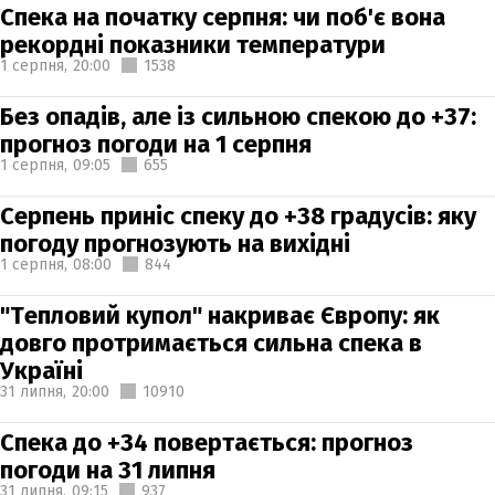
Спека на початку серпня: чи поб'є вона
рекордні показники температури
1 серпня,
20:00
1538
Без опадів, але із сильною спекою до +37:
прогноз погоди на 1 серпня
1 серпня,
09:05
655
Серпень приніс спеку до +38 градусів: яку
погоду прогнозують на вихідні
1 серпня,
08:00
844
"Тепловий купол" накриває Європу: як
довго протримається сильна спека в
Україні
31 липня,
20:00
10910
Спека до +34 повертається: прогноз
погоди на 31 липня
31 липня,
09:15
937