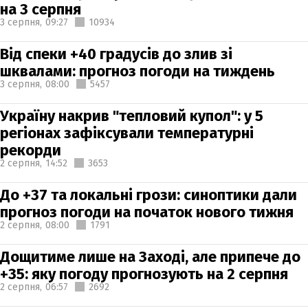
на 3 серпня
3 серпня,
09:27
10934
Від спеки +40 градусів до злив зі
шквалами: прогноз погоди на тиждень
3 серпня,
08:00
5457
Україну накрив "тепловий купол": у 5
регіонах зафіксували температурні
рекорди
2 серпня,
14:52
3653
До +37 та локальні грози: синоптики дали
прогноз погоди на початок нового тижня
2 серпня,
08:00
1791
Дощитиме лише на Заході, але припече до
+35: яку погоду прогнозують на 2 серпня
2 серпня,
06:57
2692