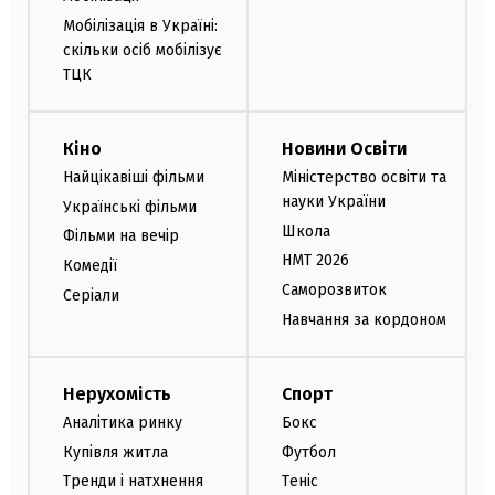
Мобілізація в Україні:
скільки осіб мобілізує
ТЦК
Кіно
Новини Освіти
Найцікавіші фільми
Міністерство освіти та
науки України
Українські фільми
Школа
Фільми на вечір
НМТ 2026
Комедії
Саморозвиток
Серіали
Навчання за кордоном
Нерухомість
Спорт
Аналітика ринку
Бокс
Купівля житла
Футбол
Тренди і натхнення
Теніс