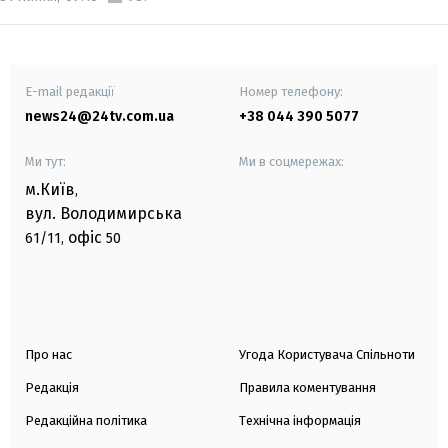
E-mail редакції
Номер телефону:
news24@24tv.com.ua
+38 044 390 5077
Ми тут:
Ми в соцмережах:
м.Київ
,
вул. Володимирська
офіс
61/11,
50
Про нас
Угода Користувача Спільноти
Редакція
Правила коментування
Редакційна політика
Технічна інформація