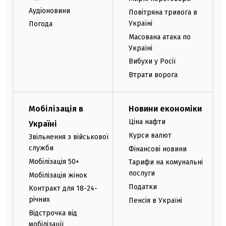
Аудіоновини
Повітряна тривога в
Україні
Погода
Масована атака по
Україні
Вибухи у Росії
Втрати ворога
Мобілізація в
Новини економіки
Ціна нафти
Україні
Курси валют
Звільнення з військової
служби
Фінансові новини
Мобілізація 50+
Тарифи на комунальні
послуги
Мобілізація жінок
Податки
Контракт для 18-24-
річних
Пенсія в Україні
Відстрочка від
мобілізації