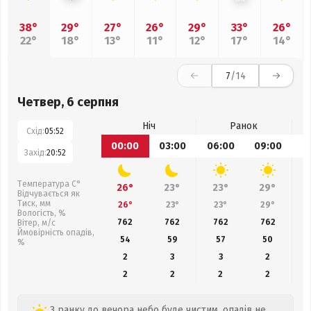
38°
29°
27°
26°
29°
33°
26°
22°
18°
13°
11°
12°
17°
14°
7
/14
Четвер, 6 серпня
Ніч
Ранок
Схід:
05:52
00:00
03:00
06:00
09:00
1
Захід:
20:52
Температура С°
26°
23°
23°
29°
Відчувається як
Тиск, мм
26°
23°
23°
29°
Вологість, %
762
762
762
762
Вітер, м/с
Ймовірність опадів,
54
59
57
50
%
2
3
3
2
2
2
2
2
З ранку до вечора небо буде чистим, опадів не