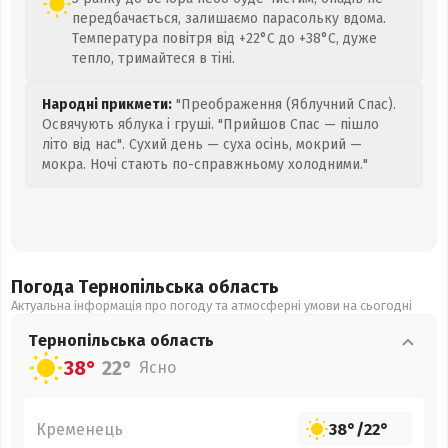
передбачається, залишаємо парасольку вдома.
Температура повітря від +22°C до +38°C, дуже
тепло, тримайтеся в тіні.
Народні прикмети:
"Преображення (Яблучний Спас).
Освячують яблука і груші. "Прийшов Спас — пішло
літо від нас". Сухий день — суха осінь, мокрий —
мокра. Ночі стають по-справжньому холодними."
Погода Тернопільська
область
Актуальна інформація про погоду та атмосферні умови на сьогодні
Тернопільська
область
38°
22°
Ясно
Кременець
38°
/
22°