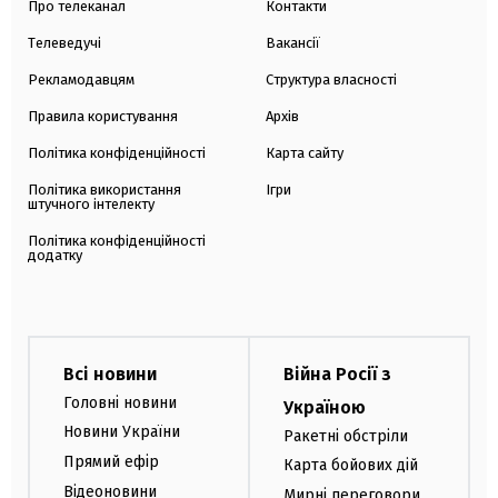
Про телеканал
Контакти
Телеведучі
Вакансії
Рекламодавцям
Структура власності
Правила користування
Архів
Політика конфіденційності
Карта сайту
Політика використання
Ігри
штучного інтелекту
Політика конфіденційності
додатку
Всі новини
Війна Росії з
Головні новини
Україною
Новини України
Ракетні обстріли
Прямий ефір
Карта бойових дій
Відеоновини
Мирні переговори