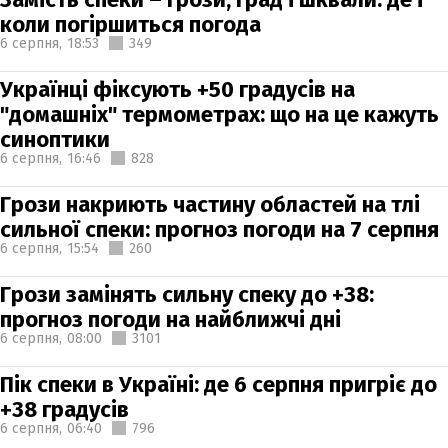
коли погіршиться погода
6 серпня,
18:53
349
Українці фіксують +50 градусів на
"домашніх" термометрах: що на це кажуть
синоптики
6 серпня,
16:46
828
Грози накриють частину областей на тлі
сильної спеки: прогноз погоди на 7 серпня
6 серпня,
15:54
260
Грози замінять сильну спеку до +38:
прогноз погоди на найближчі дні
6 серпня,
08:00
3101
Пік спеки в Україні: де 6 серпня пригріє до
+38 градусів
6 серпня,
06:40
796