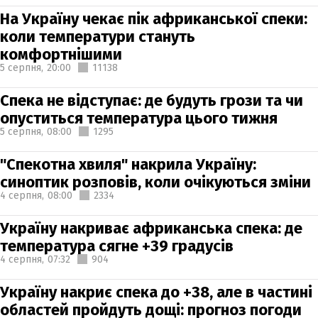
На Україну чекає пік африканської спеки:
коли температури стануть
комфортнішими
5 серпня,
20:00
11138
Спека не відступає: де будуть грози та чи
опуститься температура цього тижня
5 серпня,
08:00
1295
"Спекотна хвиля" накрила Україну:
синоптик розповів, коли очікуються зміни
4 серпня,
08:00
2334
Україну накриває африканська спека: де
температура сягне +39 градусів
4 серпня,
07:32
904
Україну накриє спека до +38, але в частині
областей пройдуть дощі: прогноз погоди