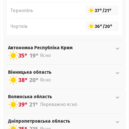
Тернопіль
37°
/
21°
Чортків
36°
/
20°
Автономна Республіка Крим
35°
19°
Ясно
Вінницька
область
38°
20°
Ясно
Волинська
область
39°
21°
Переважно ясно
Дніпропетровська
область
Ясно