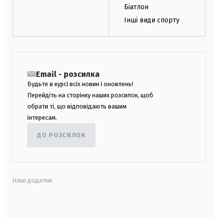
Біатлон
Інші види спорту
Email - розсилка
Будьте в курсі всіх новин і оновлень!
Перейдіть на сторінку наших розсилок, щоб
обрати ті, що відповідають вашим
інтересам.
ДО РОЗСИЛОК
Наші додатки:
android
apple