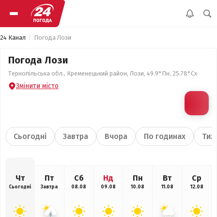
24 Канал
Погода Лози
Погода Лози
Тернопільська обл., Кременецький район, Лози, 49.9°Пн, 25.78°Сх
Змінити місто
Сьогодні
Завтра
Вчора
По годинах
Тиж
Чт
Пт
Сб
Нд
Пн
Вт
Ср
Сьогодні
Завтра
08.08
09.08
10.08
11.08
12.08