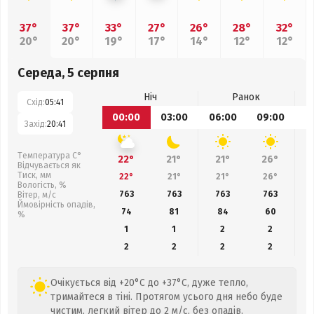
37°
37°
33°
27°
26°
28°
32°
20°
20°
19°
17°
14°
12°
12°
Середа, 5 серпня
Ніч
Ранок
Схід:
05:41
00:00
03:00
06:00
09:00
1
Захід:
20:41
Температура С°
22°
21°
21°
26°
Відчувається як
Тиск, мм
22°
21°
21°
26°
Вологість, %
763
763
763
763
Вітер, м/с
Ймовірність опадів,
74
81
84
60
%
1
1
2
2
2
2
2
2
Очікується від +20°C до +37°C, дуже тепло,
тримайтеся в тіні. Протягом усього дня небо буде
чистим, легкий вітер до 2 м/с, без опадів.