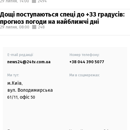
29 липня,
14:00
2494
Дощі поступаються спеці до +33 градусів:
прогноз погоди на найближчі дні
29 липня,
08:00
248
E-mail редакції
Номер телефону:
news24@24tv.com.ua
+38 044 390 5077
Ми тут:
Ми в соцмережах:
м.Київ
,
вул. Володимирська
офіс
61/11,
50