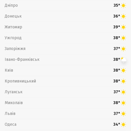
Дніпро
35°
Донецьк
36°
Житомир
39°
Ужгород
38°
Запоріжжя
37°
Івано-Франківськ
38°
Київ
38°
Кропивницький
38°
Луганськ
37°
Миколаїв
38°
Львів
37°
Одеса
34°