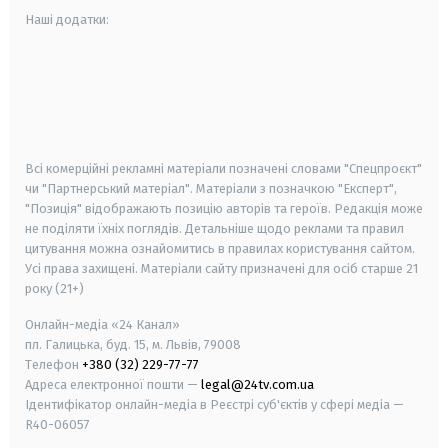
Наші додатки:
android
apple
smart tv
samsung smart tv
Всі комерційні рекламні матеріали позначені словами "Спецпроєкт"
чи "Партнерський матеріал". Матеріали з позначкою "Експерт",
"Позиція" відображають позицію авторів та героїв. Редакція може
не поділяти їхніх поглядів. Детальніше щодо реклами та правил
цитування можна ознайомитись в правилах користування сайтом.
Усі права захищені.
Матеріали сайту призначені для осіб старше
21
року (21+)
Онлайн-медіа «24 Канал»
пл. Галицька, буд. 15, м. Львів, 79008
Телефон
+380 (32) 229-77-77
Адреса електронної пошти —
legal@24tv.com.ua
Ідентифікатор онлайн-медіа в Реєстрі суб'єктів у сфері медіа —
R40-06057