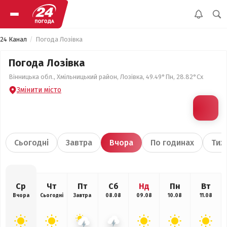
24 Канал
Погода Лозівка
Погода Лозівка
Вінницька обл., Хмільницький район, Лозівка, 49.49°Пн, 28.82°Сх
Змінити місто
Сьогодні
Завтра
Вчора
По годинах
Тиж
Ср
Чт
Пт
Сб
Нд
Пн
Вт
Вчора
Сьогодні
Завтра
08.08
09.08
10.08
11.08