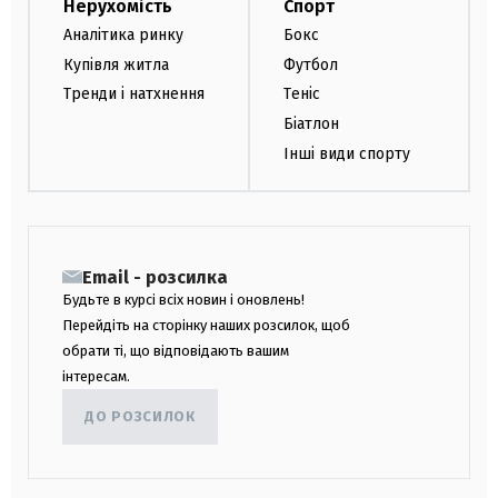
Нерухомість
Спорт
Аналітика ринку
Бокс
Купівля житла
Футбол
Тренди і натхнення
Теніс
Біатлон
Інші види спорту
Email - розсилка
Будьте в курсі всіх новин і оновлень!
Перейдіть на сторінку наших розсилок, щоб
обрати ті, що відповідають вашим
інтересам.
ДО РОЗСИЛОК