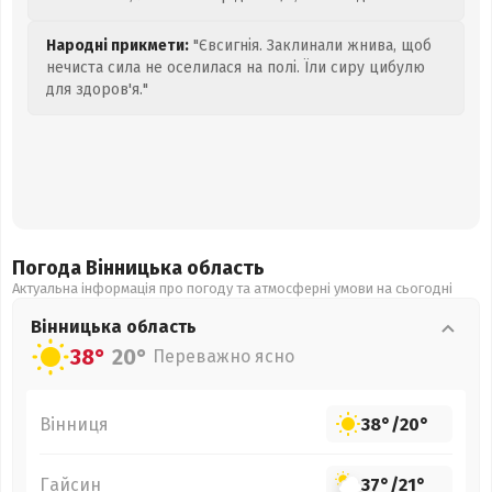
Народні прикмети:
"Євсигнія. Заклинали жнива, щоб
нечиста сила не оселилася на полі. Їли сиру цибулю
для здоров'я."
Погода Вінницька
область
Актуальна інформація про погоду та атмосферні умови на сьогодні
Вінницька
область
38°
20°
Переважно ясно
Вінниця
38°
/
20°
Гайсин
37°
/
21°