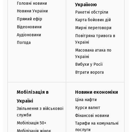
Головні новини
Україною
Новини України
Ракетні обстріли
Прямий ефір
Карта бойових дій
Відеоновини
Мирні переговори
Аудіоновини
Повітряна тривога в
Україні
Погода
Масована атака по
Україні
Вибухи у Росії
Втрати ворога
Мобілізація в
Новини економіки
Ціна нафти
Україні
Курси валют
Звільнення з військової
служби
Фінансові новини
Мобілізація 50+
Тарифи на комунальні
послуги
Мобілізація жінок