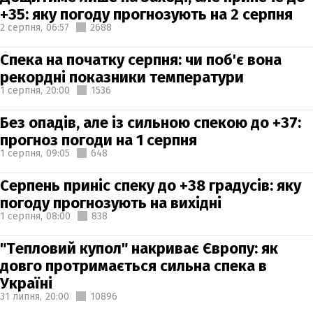
+35: яку погоду прогнозують на 2 серпня
2 серпня,
06:57
2688
Спека на початку серпня: чи поб'є вона
рекордні показники температури
1 серпня,
20:00
1536
Без опадів, але із сильною спекою до +37:
прогноз погоди на 1 серпня
1 серпня,
09:05
648
Серпень приніс спеку до +38 градусів: яку
погоду прогнозують на вихідні
1 серпня,
08:00
838
"Тепловий купол" накриває Європу: як
довго протримається сильна спека в
Україні
31 липня,
20:00
10896