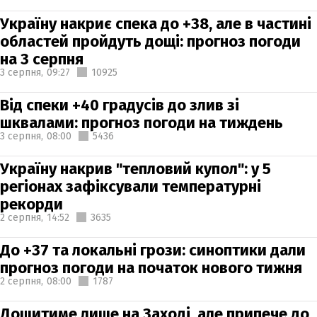
Україну накриє спека до +38, але в частині
областей пройдуть дощі: прогноз погоди
на 3 серпня
3 серпня,
09:27
10925
Від спеки +40 градусів до злив зі
шквалами: прогноз погоди на тиждень
3 серпня,
08:00
5436
Україну накрив "тепловий купол": у 5
регіонах зафіксували температурні
рекорди
2 серпня,
14:52
3635
До +37 та локальні грози: синоптики дали
прогноз погоди на початок нового тижня
2 серпня,
08:00
1787
Дощитиме лише на Заході, але припече до