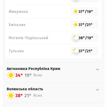
Жмеринка
37°
/
19°
Хмільник
37°
/
21°
Могилів-Подільський
38°
/
19°
Тульчин
37°
/
21°
Автономна Республіка Крим
34°
19°
Ясно
Волинська
область
38°
21°
Ясно