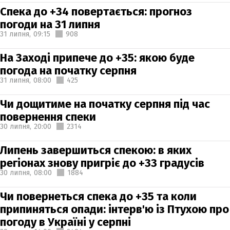
Спека до +34 повертається: прогноз
погоди на 31 липня
31 липня,
09:15
908
На Заході припече до +35: якою буде
погода на початку серпня
31 липня,
08:00
425
Чи дощитиме на початку серпня під час
повернення спеки
30 липня,
20:00
2314
Липень завершиться спекою: в яких
регіонах знову пригріє до +33 градусів
30 липня,
08:00
1884
Чи повернеться спека до +35 та коли
припиняться опади: інтерв'ю із Птухою про
погоду в Україні у серпні