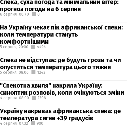
Спека, суха погода та мінімальний вітер:
прогноз погоди на 6 серпня
6 серпня,
06:40
0
На Україну чекає пік африканської спеки:
коли температури стануть
комфортнішими
5 серпня,
20:00
4494
Спека не відступає: де будуть грози та чи
опуститься температура цього тижня
5 серпня,
08:00
1242
"Спекотна хвиля" накрила Україну:
синоптик розповів, коли очікуються зміни
4 серпня,
08:00
2306
Україну накриває африканська спека: де
температура сягне +39 градусів
4 серпня,
07:32
900