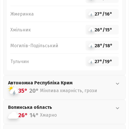
Жмеринка
27°
/
16°
Хмільник
26°
/
15°
Могилів-Подільський
28°
/
18°
Тульчин
27°
/
19°
Автономна Республіка Крим
35°
20°
Мінлива хмарність, грози
Волинська
область
26°
14°
Хмарно