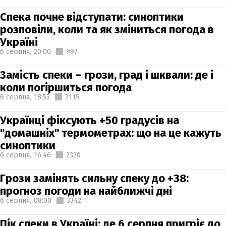
Спека почне відступати: синоптики
розповіли, коли та як зміниться погода в
Україні
6 серпня,
20:00
997
Замість спеки – грози, град і шквали: де і
коли погіршиться погода
6 серпня,
18:53
2115
Українці фіксують +50 градусів на
"домашніх" термометрах: що на це кажуть
синоптики
6 серпня,
16:46
2320
Грози замінять сильну спеку до +38:
прогноз погоди на найближчі дні
6 серпня,
08:00
3342
Пік спеки в Україні: де 6 серпня пригріє до