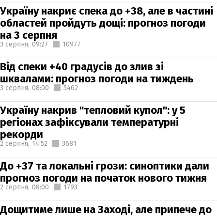
Україну накриє спека до +38, але в частині
областей пройдуть дощі: прогноз погоди
на 3 серпня
3 серпня,
09:27
10977
Від спеки +40 градусів до злив зі
шквалами: прогноз погоди на тиждень
3 серпня,
08:00
5462
Україну накрив "тепловий купол": у 5
регіонах зафіксували температурні
рекорди
2 серпня,
14:52
3681
До +37 та локальні грози: синоптики дали
прогноз погоди на початок нового тижня
2 серпня,
08:00
1793
Дощитиме лише на Заході, але припече до