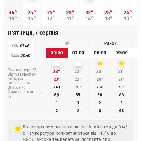
34°
26°
25°
28°
32°
25°
24°
19°
15°
12°
11°
14°
13°
10°
П'ятниця, 7 серпня
Ніч
Ранок
Схід:
05:46
00:00
03:00
06:00
09:00
1
Захід:
20:40
Температура С°
23°
22°
20°
21°
Відчувається як
Тиск, мм
23°
22°
20°
21°
Вологість, %
761
761
760
761
Вітер, м/с
Ймовірність опадів,
69
55
58
88
%
1
3
2
3
2
2
8
68
До вечора переважно ясно, слабкий вітер до 3 м/
с. Температура коливатиметься від +19°C до
+34°C, висока температура, подбайте про