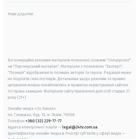
Наші додатки:
android
apple
smart tv
samsung smart tv
Всі комерційні рекламні матеріали позначені словами "Спецпроєкт"
чи "Партнерський матеріал". Матеріали з позначкою "Експерт",
"Позиція" відображають позицію авторів та героїв. Редакція може
не поділяти їхніх поглядів. Детальніше щодо реклами та правил
цитування можна ознайомитись в правилах користування сайтом.
Усі права захищені.
Матеріали сайту призначені для осіб старше
21
року (21+)
Онлайн-медіа «24 Канал»
пл. Галицька, буд. 15, м. Львів, 79008
Телефон
+380 (32) 229-77-77
Адреса електронної пошти —
legal@24tv.com.ua
Ідентифікатор онлайн-медіа в Реєстрі суб'єктів у сфері медіа —