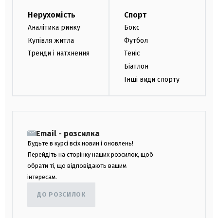
Нерухомість
Спорт
Аналітика ринку
Бокс
Купівля житла
Футбол
Тренди і натхнення
Теніс
Біатлон
Інші види спорту
Email - розсилка
Будьте в курсі всіх новин і оновлень!
Перейдіть на сторінку наших розсилок, щоб
обрати ті, що відповідають вашим
інтересам.
ДО РОЗСИЛОК