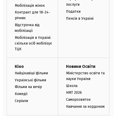
послуги
Мобілізація жінок
Податки
Контракт для 18-24-
річних
Пенсія в Україні
Відстрочка від
мобілізації
Мобілізація в Україні:
скільки осіб мобілізує
ТЦК
Кіно
Новини Освіти
Найцікавіші фільми
Міністерство освіти та
науки України
Українські фільми
Школа
Фільми на вечір
НМТ 2026
Комедії
Саморозвиток
Серіали
Навчання за кордоном