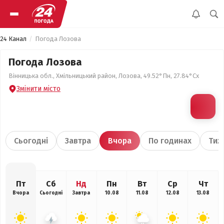
24 Канал
Погода Лозова
Погода Лозова
Вінницька обл., Хмільницький район, Лозова, 49.52°Пн, 27.84°Сх
Змінити місто
Сьогодні
Завтра
Вчора
По годинах
Тиж
Пт
Сб
Нд
Пн
Вт
Ср
Чт
Вчора
Сьогодні
Завтра
10.08
11.08
12.08
13.08