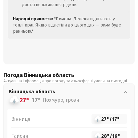
достатнє вживання рідини.
Народні прикмети:
"Пимена. Лелеки відлітають у
теплі краї. Якщо відлетіли до цього дня — зима буде
ранньою."
Погода Вінницька
область
Актуальна інформація про погоду та атмосферні умови на сьогодні
Вінницька
область
27°
17°
Похмуро, грози
Вінниця
27°
/
17°
Гайсин
28°
/
19°