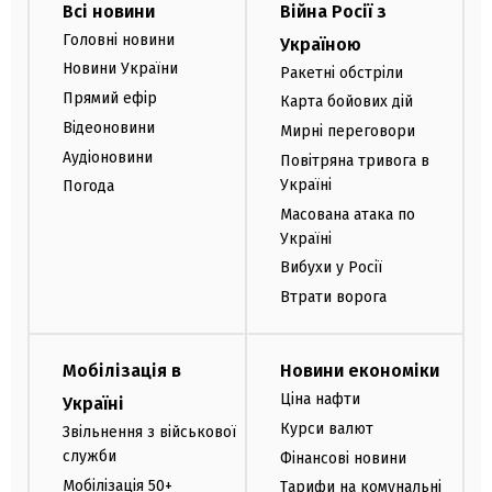
Всі новини
Війна Росії з
Головні новини
Україною
Новини України
Ракетні обстріли
Прямий ефір
Карта бойових дій
Відеоновини
Мирні переговори
Аудіоновини
Повітряна тривога в
Україні
Погода
Масована атака по
Україні
Вибухи у Росії
Втрати ворога
Мобілізація в
Новини економіки
Ціна нафти
Україні
Курси валют
Звільнення з військової
служби
Фінансові новини
Мобілізація 50+
Тарифи на комунальні