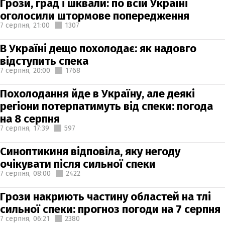
Грози, град і шквали: по всій Україні
оголосили штормове попередження
7 серпня,
21:00
1307
В Україні дещо похолодає: як надовго
відступить спека
7 серпня,
20:00
1768
Похолодання йде в Україну, але деякі
регіони потерпатимуть від спеки: погода
на 8 серпня
7 серпня,
17:39
597
Синоптикиня відповіла, яку негоду
очікувати після сильної спеки
7 серпня,
08:00
2422
Грози накриють частину областей на тлі
сильної спеки: прогноз погоди на 7 серпня
7 серпня,
06:21
2380