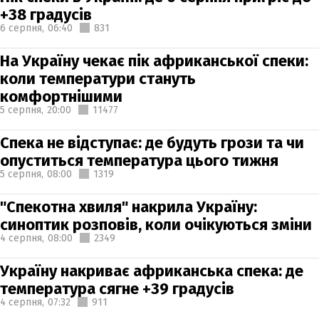
+38 градусів
6 серпня,
06:40
831
На Україну чекає пік африканської спеки:
коли температури стануть
комфортнішими
5 серпня,
20:00
11477
Спека не відступає: де будуть грози та чи
опуститься температура цього тижня
5 серпня,
08:00
1319
"Спекотна хвиля" накрила Україну:
синоптик розповів, коли очікуються зміни
4 серпня,
08:00
2349
Україну накриває африканська спека: де
температура сягне +39 градусів
4 серпня,
07:32
911