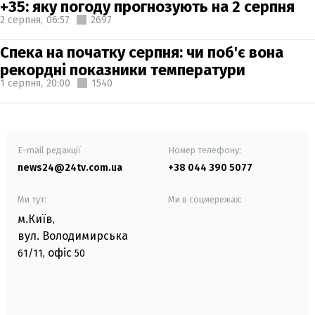
+35: яку погоду прогнозують на 2 серпня
2 серпня,
06:57
2697
Спека на початку серпня: чи поб'є вона
рекордні показники температури
1 серпня,
20:00
1540
E-mail редакції
Номер телефону:
news24@24tv.com.ua
+38 044 390 5077
Ми тут:
Ми в соцмережах:
м.Київ
,
вул. Володимирська
офіс
61/11,
50