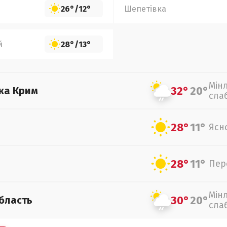
26°
/
12°
Шепетівка
й
28°
/
13°
Мін
32°
20°
ка Крим
сла
28°
11°
Ясн
28°
11°
Пер
Мін
30°
20°
бласть
сла