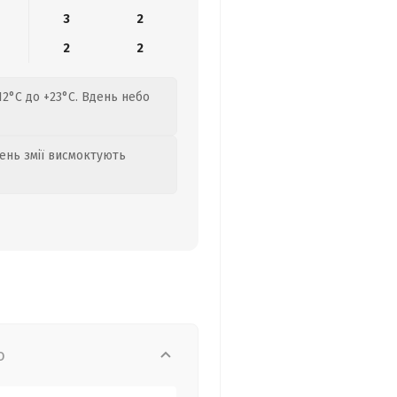
3
2
2
2
12°C до +23°C. Вдень небо
день змії висмоктують
о