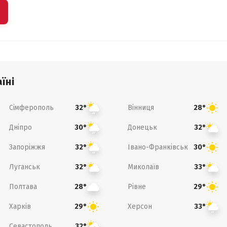
їні
Сімферополь
Вінниця
32°
28°
Дніпро
Донецьк
30°
32°
Запоріжжя
Івано-Франківськ
32°
30°
Луганськ
Миколаїв
32°
33°
Полтава
Рівне
28°
29°
Харків
Херсон
29°
33°
Севастополь
32°