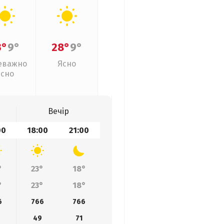
3°
9°
28°
9°
еважно
Ясно
ясно
Вечір
00
18:00
21:00
°
23°
18°
°
23°
18°
6
766
766
49
71