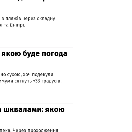
и з пляжів через складну
 та Дніпрі.
и: якою буде погода
но сухою, хоч подекуди
муми сягнуть +33 градусів.
та шквалами: якою
спека. Через проходження