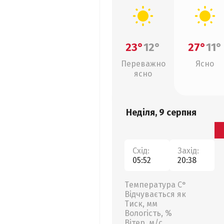
23°
12°
27°
11°
Переважно
Ясно
ясно
Неділя, 9 серпня
Схід:
Захід:
05:52
20:38
Температура С°
Відчувається як
Тиск, мм
Вологість, %
Вітер, м/с