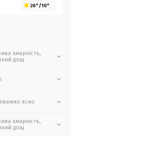
26°
/
10°
лива хмарність,
бкий дощ
о
еважно ясно
лива хмарність,
бкий дощ