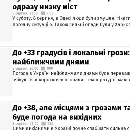
одразу низку міст
8 серпня,
21:00
4786
У суботу, 8 серпня, в Одесі люди були змушені тікат
погодну ситуацію. Також сильні опади були у Харкові
До +33 градусів і локальні гроз
найближчими днями
8 серпня,
20:00
880
Погода в Україні найближчими днями буде переваж
очікуються короткочасні опади. Температурні макси
До +38, але місцями з грозами 
буде погода на вихідних
8 серпня,
08:00
983
Цими вихідними в Україні почне слабшати сильна 