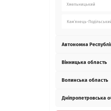
Хмельницький
Кам’янець-Подільськи
Автономна Республі
Вінницька
область
Волинська
область
Дніпропетровська
о