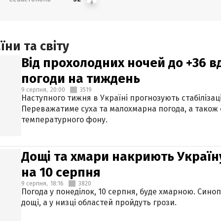
ни та світу
Від прохолодних ночей до +36 в
погоди на тиждень
9 серпня,
20:00
3519
Наступного тижня в Україні прогнозують стабілізац
Переважатиме суха та малохмарна погода, а також
температурного фону.
Дощі та хмари накриють Україн
на 10 серпня
9 серпня,
18:16
3820
Погода у понеділок, 10 серпня, буде хмарною. Син
дощі, а у низці областей пройдуть грози.