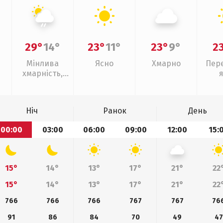
29°
14°
23°
11°
23°
9°
2
Мінлива
Ясно
Хмарно
Пер
хмарність,
слабкий дощ
Ніч
Ранок
День
00:00
03:00
06:00
09:00
12:00
15:
15°
14°
13°
17°
21°
22
15°
14°
13°
17°
21°
22
766
766
766
767
767
76
91
86
84
70
49
47