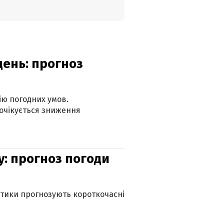
день: прогноз
ію погодних умов.
 очікується зниження
у: прогноз погоди
оптики прогнозують короткочасні