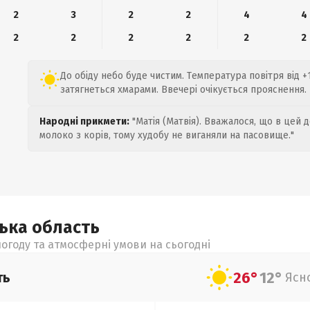
2
3
2
2
4
4
2
2
2
2
2
2
До обіду небо буде чистим. Температура повітря від +
затягнеться хмарами. Ввечері очікується прояснення.
Народні прикмети:
"Матія (Матвія). Вважалося, що в цей 
молоко з корів, тому худобу не виганяли на пасовище."
цька
область
огоду та атмосферні умови на сьогодні
26°
12°
ть
Ясн