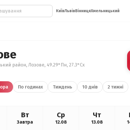
Київ
Львів
Вінниця
Хмельницький
ове
кий район, Лозове, 49.29°Пн, 27.3°Сх
ора
По годинах
Тиждень
10 днів
2 тижні
Вт
Ср
Чт
Завтра
12.08
13.08
1