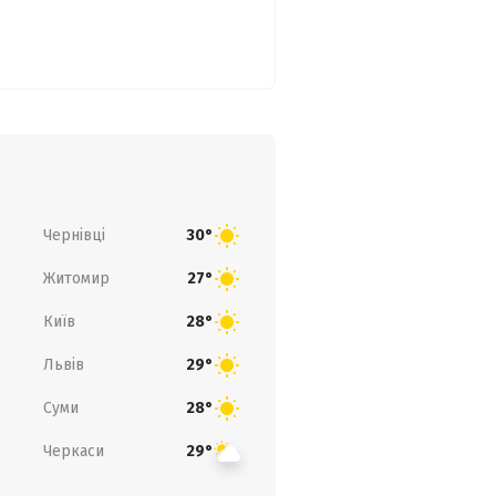
Чернівці
30°
Житомир
27°
Київ
28°
Львів
29°
Суми
28°
Черкаси
29°