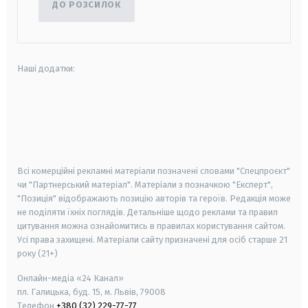
ДО РОЗСИЛОК
Наші додатки:
android
apple
smart tv
samsung smart tv
Всі комерційні рекламні матеріали позначені словами "Спецпроєкт"
чи "Партнерський матеріал". Матеріали з позначкою "Експерт",
"Позиція" відображають позицію авторів та героїв. Редакція може
не поділяти їхніх поглядів. Детальніше щодо реклами та правил
цитування можна ознайомитись в правилах користування сайтом.
Усі права захищені.
Матеріали сайту призначені для осіб старше
21
року (21+)
Онлайн-медіа «24 Канал»
пл. Галицька, буд. 15, м. Львів, 79008
Телефон
+380 (32) 229-77-77