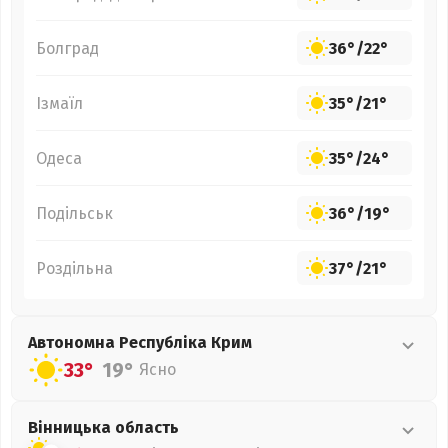
Болград
36°
/
22°
Ізмаїл
35°
/
21°
Одеса
35°
/
24°
Подільськ
36°
/
19°
Роздільна
37°
/
21°
Автономна Республіка Крим
33°
19°
Ясно
Вінницька
область