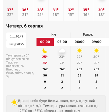
37°
36°
38°
31°
32°
35°
30°
22°
21°
21°
18°
15°
16°
18°
Четвер, 6 серпня
Ніч
Ранок
Схід:
05:45
00:00
03:00
06:00
09:00
1
Захід:
20:25
Температура С°
25°
23°
22°
30°
Відчувається як
Тиск, мм
25°
23°
22°
30°
Вологість, %
762
762
762
762
Вітер, м/с
Ймовірність опадів,
50
51
55
39
%
0
2
3
2
2
2
2
2
Вранці небо буде безхмарним, ледь відчутний
вітер до 4 м/с. Температура коливатиметься від
+22°C до +37°C, обмежте активність у