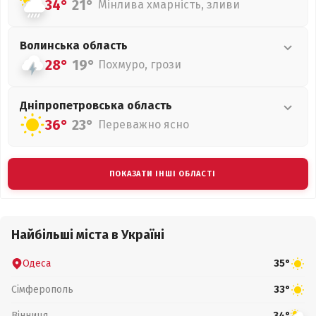
34°
21°
Мінлива хмарність, зливи
Волинська
область
28°
19°
Похмуро, грози
Дніпропетровська
область
36°
23°
Переважно ясно
ПОКАЗАТИ ІНШІ ОБЛАСТІ
Найбільші міста в Україні
Одеса
35°
Сімферополь
33°
Вінниця
34°