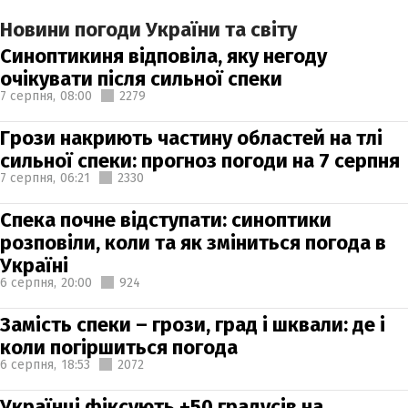
Новини погоди України та світу
Синоптикиня відповіла, яку негоду
очікувати після сильної спеки
7 серпня,
08:00
2279
Грози накриють частину областей на тлі
сильної спеки: прогноз погоди на 7 серпня
7 серпня,
06:21
2330
Спека почне відступати: синоптики
розповіли, коли та як зміниться погода в
Україні
6 серпня,
20:00
924
Замість спеки – грози, град і шквали: де і
коли погіршиться погода
6 серпня,
18:53
2072
Українці фіксують +50 градусів на