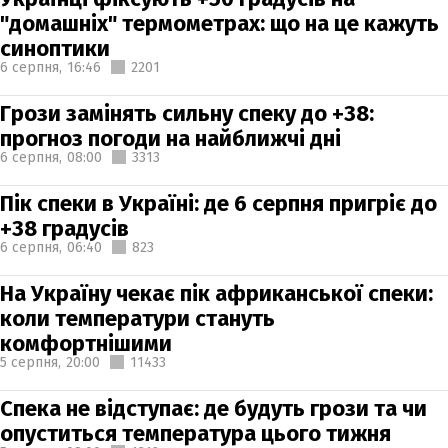
"домашніх" термометрах: що на це кажуть
синоптики
6 серпня,
16:46
2201
Грози замінять сильну спеку до +38:
прогноз погоди на найближчі дні
6 серпня,
08:00
3313
Пік спеки в Україні: де 6 серпня пригріє до
+38 градусів
6 серпня,
06:40
823
На Україну чекає пік африканської спеки:
коли температури стануть
комфортнішими
5 серпня,
20:00
11433
Спека не відступає: де будуть грози та чи
опуститься температура цього тижня