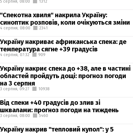
5 серпня,
08:00
1312
"Спекотна хвиля" накрила Україну:
синоптик розповів, коли очікуються зміни
4 серпня,
08:00
2341
Україну накриває африканська спека: де
температура сягне +39 градусів
4 серпня,
07:32
909
Україну накриє спека до +38, але в частині
областей пройдуть дощі: прогноз погоди
на 3 серпня
3 серпня,
09:27
10938
Від спеки +40 градусів до злив зі
шквалами: прогноз погоди на тиждень
3 серпня,
08:00
5460
Україну накрив "тепловий купол": у 5