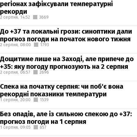
регіонах зафіксували температурні
рекорди
2 серпня,
14:52
3669
До +37 та локальні грози: синоптики дали
прогноз погоди на початок нового тижня
2 серпня,
08:00
1793
Дощитиме лише на Заході, але припече до
+35: яку погоду прогнозують на 2 серпня
2 серпня,
06:57
2696
Спека на початку серпня: чи поб'є вона
рекордні показники температури
1 серпня,
20:00
1539
Без опадів, але із сильною спекою до +37:
прогноз погоди на 1 серпня
1 серпня,
09:05
657