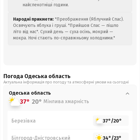
найспекотніші години.
Народні прикмети:
"Преображення (Яблучний Спас).
Освячують яблука і груші. "Прийшов Спас — пішло
літо від нас". Сухий день — суха осінь, мокрий —
мокра. Ночі стають по-справжньому холодними."
Погода Одеська
область
Актуальна інформація про погоду та атмосферні умови на сьогодні
Одеська
область
37°
20°
Мінлива хмарність
Березівка
37°
/
20°
Білгород-Дністровський
34°
/
23°