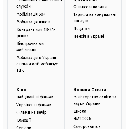
Звільнення з військової
служби
Фінансові новини
Мобілізація 50+
Тарифи на комунальні
послуги
Мобілізація жінок
Податки
Контракт для 18-24-
річних
Пенсія в Україні
Відстрочка від
мобілізації
Мобілізація в Україні:
скільки осіб мобілізує
ТЦК
Кіно
Новини Освіти
Найцікавіші фільми
Міністерство освіти та
науки України
Українські фільми
Школа
Фільми на вечір
НМТ 2026
Комедії
Саморозвиток
Серіали