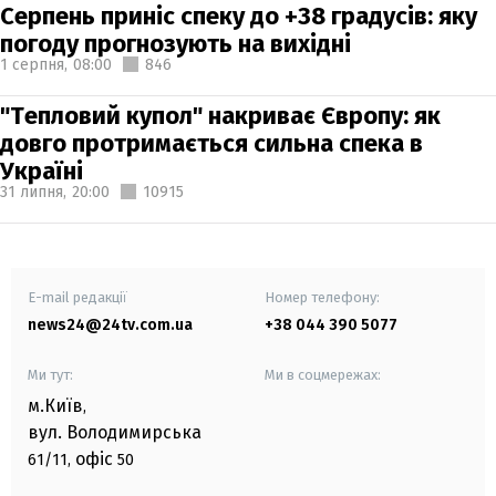
Серпень приніс спеку до +38 градусів: яку
погоду прогнозують на вихідні
1 серпня,
08:00
846
"Тепловий купол" накриває Європу: як
довго протримається сильна спека в
Україні
31 липня,
20:00
10915
E-mail редакції
Номер телефону:
news24@24tv.com.ua
+38 044 390 5077
Ми тут:
Ми в соцмережах:
м.Київ
,
вул. Володимирська
офіс
61/11,
50