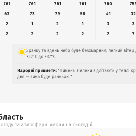
761
761
761
761
760
75
63
73
79
58
41
32
2
1
2
1
3
3
2
2
2
2
2
7
Зранку та вдень небо буде безхмарним, легкий вітер д
+22°C до +37°C.
Народні прикмети:
"Пимена. Лелеки відлітають у теплі кр
дня — зима буде ранньою."
бласть
огоду та атмосферні умови на сьогодні