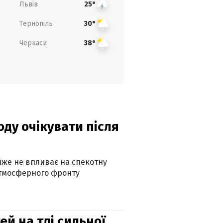
Львів
25°
Тернопіль
30°
Черкаси
38°
оду очікувати після
айже не впливає на спекотну
атмосферного фронту
й на тлі сильної