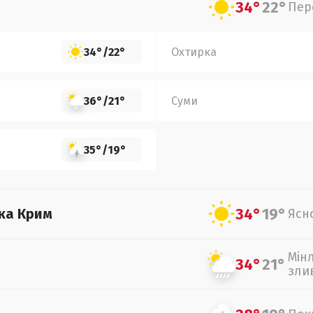
34°
22°
Пер
34°
/
22°
Охтирка
36°
/
21°
Суми
35°
/
19°
34°
19°
ка Крим
Ясн
Мін
34°
21°
зли