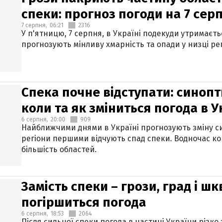
спеки: прогноз погоди на 7 сер
7 серпня,
06:21
2316
У п'ятницю, 7 серпня, в Україні подекуди утримаєт
прогнозують мінливу хмарність та опади у низці рег
Спека почне відступати: синопт
коли та як зміниться погода в У
6 серпня,
20:00
909
Найближчими днями в Україні прогнозують зміну син
регіони першими відчують спад спеки. Водночас к
більшість областей.
Замість спеки – грози, град і шк
погіршиться погода
6 серпня,
18:53
2064
Після сильної спеки погода в частині України різко