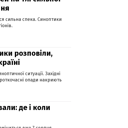
пня
ься сильна спека. Синоптики
іонів.
ики розповіли,
країні
оптичної ситуації. Західні
ороткочасні опади накриють
вали: де і коли
 зміниться вже 7 серпня.