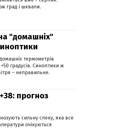
ж град і шквали.
 на "домашніх"
синоптики
 домашніх термометрів
 +50 градусів. Синоптики ж
ітря – неправильне.
+38: прогноз
гнозують сильну спеку, яка все
мператури очікуються