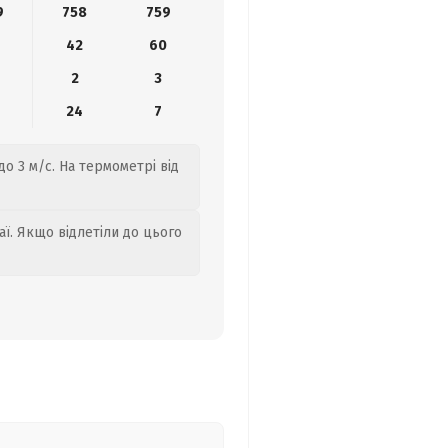
9
758
759
42
60
2
3
24
7
о 3 м/с. На термометрі від
аї. Якщо відлетіли до цього