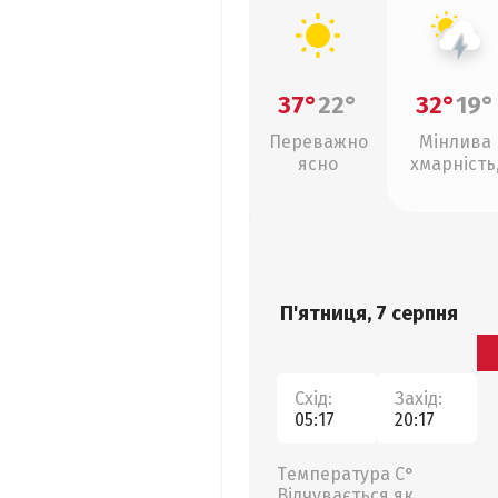
37°
22°
32°
19°
Переважно
Мінлива
ясно
хмарність
грози
П'ятниця, 7 серпня
Схід:
Захід:
05:17
20:17
Температура С°
Відчувається як