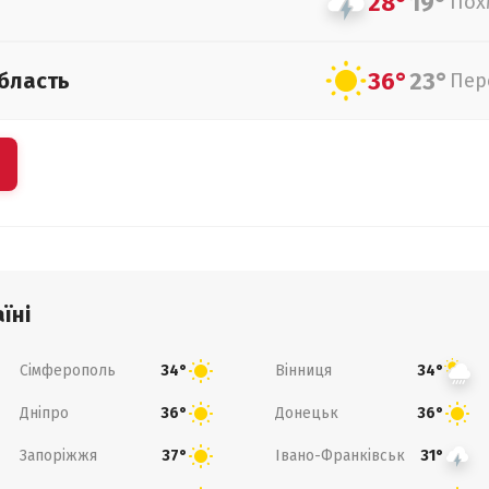
28°
19°
Пох
36°
23°
бласть
Пер
їні
Сімферополь
Вінниця
34°
34°
Дніпро
Донецьк
36°
36°
Запоріжжя
Івано-Франківськ
37°
31°