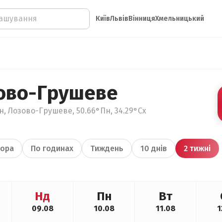
Київ
Львів
Вінниця
Хмельницький
ово-Грушеве
н, Лозово-Грушеве, 50.66°Пн, 34.29°Сх
ора
По годинах
Тиждень
10 днів
2 тижні
Нд
Пн
Вт
09.08
10.08
11.08
1