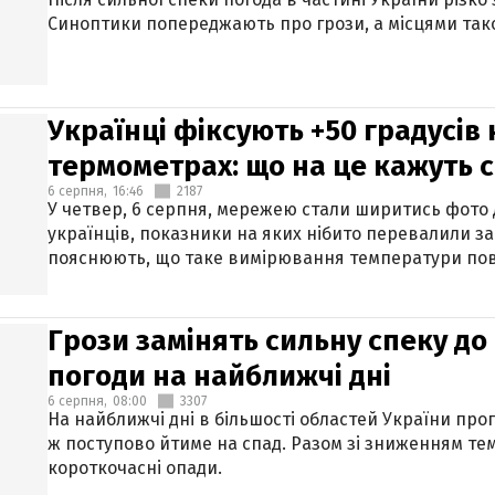
Синоптики попереджають про грози, а місцями тако
Українці фіксують +50 градусів
термометрах: що на це кажуть 
6 серпня,
16:46
2187
У четвер, 6 серпня, мережею стали ширитись фото
українців, показники на яких нібито перевалили за
пояснюють, що таке вимірювання температури пов
Грози замінять сильну спеку до 
погоди на найближчі дні
6 серпня,
08:00
3307
На найближчі дні в більшості областей України про
ж поступово йтиме на спад. Разом зі зниженням те
короткочасні опади.