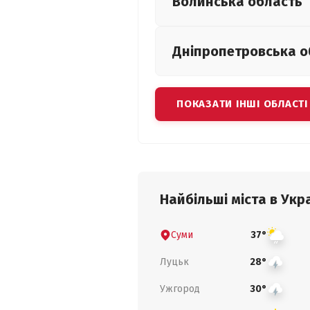
Волинська
область
Дніпропетровська
о
ПОКАЗАТИ ІНШІ ОБЛАСТІ
Найбільші міста в Укра
Суми
37°
Луцьк
28°
Ужгород
30°