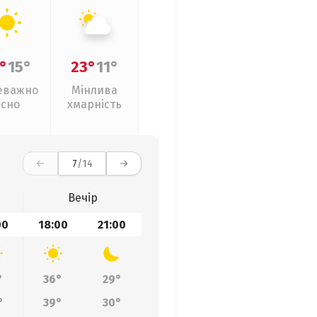
°
15°
23°
11°
еважно
Мінлива
ясно
хмарність
7
/14
Вечір
00
18:00
21:00
°
36°
29°
°
39°
30°