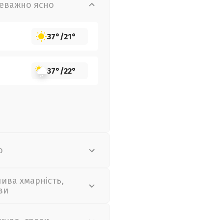
еважно ясно
37°
/
21°
37°
/
22°
о
лива хмарність,
ви