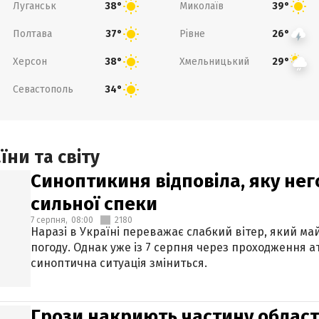
Луганськ
Миколаїв
38°
39°
Полтава
Рівне
37°
26°
Херсон
Хмельницький
38°
29°
Севастополь
34°
ни та світу
Синоптикиня відповіла, яку нег
сильної спеки
7 серпня,
08:00
2180
Наразі в Україні переважає слабкий вітер, який м
погоду. Однак уже із 7 серпня через проходження 
синоптична ситуація зміниться.
Грози накриють частину областе