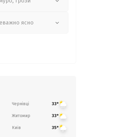
муро, грози
еважно ясно
Чернівці
33°
Житомир
33°
Київ
35°