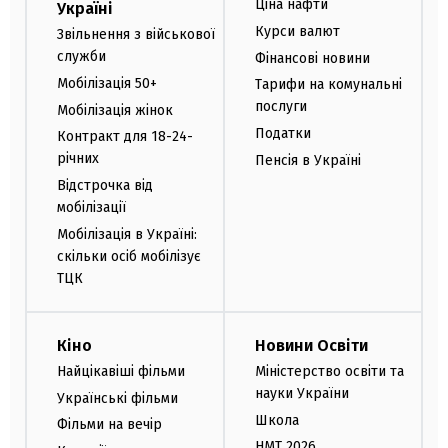
Ціна нафти
Україні
Курси валют
Звільнення з військової
служби
Фінансові новини
Мобілізація 50+
Тарифи на комунальні
послуги
Мобілізація жінок
Податки
Контракт для 18-24-
річних
Пенсія в Україні
Відстрочка від
мобілізації
Мобілізація в Україні:
скільки осіб мобілізує
ТЦК
Кіно
Новини Освіти
Найцікавіші фільми
Міністерство освіти та
науки України
Українські фільми
Школа
Фільми на вечір
НМТ 2026