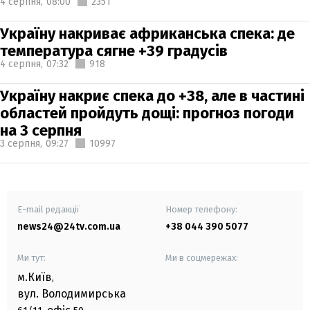
4 серпня,
08:00
2351
Україну накриває африканська спека: де
температура сягне +39 градусів
4 серпня,
07:32
918
Україну накриє спека до +38, але в частині
областей пройдуть дощі: прогноз погоди
на 3 серпня
3 серпня,
09:27
10997
E-mail редакції
Номер телефону:
news24@24tv.com.ua
+38 044 390 5077
Ми тут:
Ми в соцмережах:
м.Київ
,
вул. Володимирська