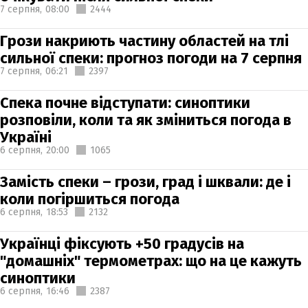
7 серпня,
08:00
2444
Грози накриють частину областей на тлі
сильної спеки: прогноз погоди на 7 серпня
7 серпня,
06:21
2397
Спека почне відступати: синоптики
розповіли, коли та як зміниться погода в
Україні
6 серпня,
20:00
1065
Замість спеки – грози, град і шквали: де і
коли погіршиться погода
6 серпня,
18:53
2132
Українці фіксують +50 градусів на
"домашніх" термометрах: що на це кажуть
синоптики
6 серпня,
16:46
2387