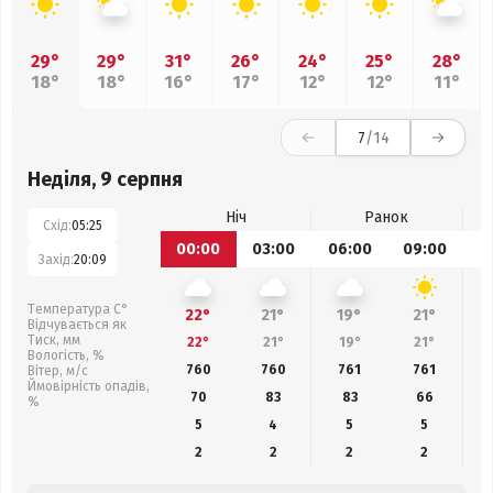
29°
29°
31°
26°
24°
25°
28°
18°
18°
16°
17°
12°
12°
11°
7
/14
Неділя, 9 серпня
Ніч
Ранок
Схід:
05:25
00:00
03:00
06:00
09:00
1
Захід:
20:09
Температура С°
22°
21°
19°
21°
Відчувається як
Тиск, мм
22°
21°
19°
21°
Вологість, %
760
760
761
761
Вітер, м/с
Ймовірність опадів,
70
83
83
66
%
5
4
5
5
2
2
2
2