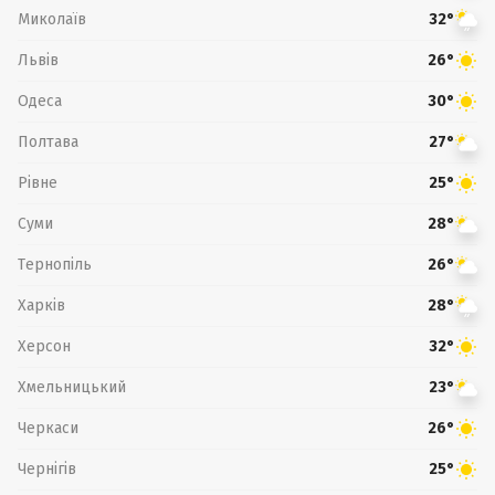
Миколаїв
32°
Львів
26°
Одеса
30°
Полтава
27°
Рівне
25°
Суми
28°
Тернопіль
26°
Харків
28°
Херсон
32°
Хмельницький
23°
Черкаси
26°
Чернігів
25°