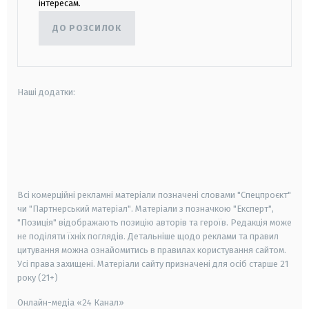
інтересам.
ДО РОЗСИЛОК
Наші додатки:
android
apple
smart tv
samsung smart tv
Всі комерційні рекламні матеріали позначені словами "Спецпроєкт"
чи "Партнерський матеріал". Матеріали з позначкою "Експерт",
"Позиція" відображають позицію авторів та героїв. Редакція може
не поділяти їхніх поглядів. Детальніше щодо реклами та правил
цитування можна ознайомитись в правилах користування сайтом.
Усі права захищені.
Матеріали сайту призначені для осіб старше
21
року (21+)
Онлайн-медіа «24 Канал»