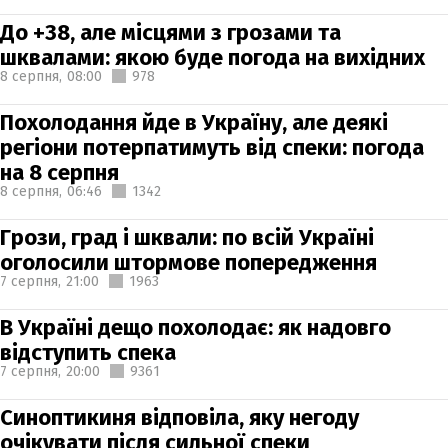
До +38, але місцями з грозами та
шквалами: якою буде погода на вихідних
8 серпня,
08:00
978
Похолодання йде в Україну, але деякі
регіони потерпатимуть від спеки: погода
на 8 серпня
8 серпня,
06:46
1342
Грози, град і шквали: по всій Україні
оголосили штормове попередження
7 серпня,
21:00
1963
В Україні дещо похолодає: як надовго
відступить спека
7 серпня,
20:00
9361
Синоптикиня відповіла, яку негоду
очікувати після сильної спеки