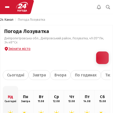
24 Канал
Погода Лозуватка
Погода Лозуватка
Дніпропетровська обл., Дніпровський район, Лозуватка, 49.05°Пн,
34.48°Сх
Змінити місто
Сьогодні
Завтра
Вчора
По годинах
Тиж
Нд
Пн
Вт
Ср
Чт
Пт
Сб
Сьогодні
Завтра
11.08
12.08
13.08
14.08
15.08