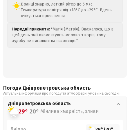
Вранці хмарно, легкий вітер до 5 м/с.
Температура повітря від +18°C до +29°C. Вдень
очікується прояснення.
Народні прикмети:
"Матія (Матвія). Вважалося, що в
цей день змії висмоктують молоко з корів, тому
худобу не виганяли на пасовище."
Погода Дніпропетровська
область
Актуальна інформація про погоду та атмосферні умови на сьогодні
Дніпропетровська
область
29°
20°
Мінлива хмарність, зливи
Дніпро
29°
/
20°