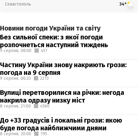
Севастополь
34°
Новини погоди України та світу
Без сильної спеки: з якої погоди
розпочнеться наступний тиждень
9 серпня,
08:00
457
Частину України знову накриють грози:
погода на 9 серпня
9 серпня,
06:33
2213
Вулиці перетворилися на річки: негода
накрила одразу низку міст
8 серпня,
21:00
4560
До +33 градусів і локальні грози: якою
буде погода найближчими днями
8 серпня,
20:00
795