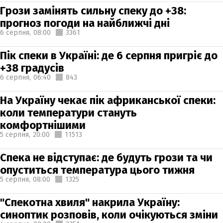
Грози замінять сильну спеку до +38:
прогноз погоди на найближчі дні
6 серпня,
08:00
3361
Пік спеки в Україні: де 6 серпня пригріє до
+38 градусів
6 серпня,
06:40
843
На Україну чекає пік африканської спеки:
коли температури стануть
комфортнішими
5 серпня,
20:00
11513
Спека не відступає: де будуть грози та чи
опуститься температура цього тижня
5 серпня,
08:00
1325
"Спекотна хвиля" накрила Україну:
синоптик розповів, коли очікуються зміни