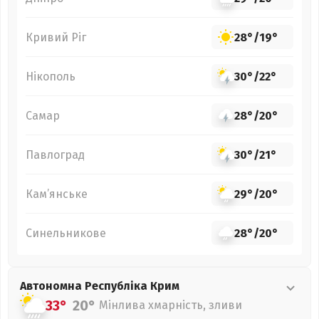
Кривий Ріг
28°
/
19°
Нікополь
30°
/
22°
Самар
28°
/
20°
Павлоград
30°
/
21°
Кам’янське
29°
/
20°
Синельникове
28°
/
20°
Автономна Республіка Крим
33°
20°
Мінлива хмарність, зливи