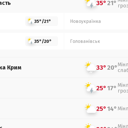
Мін
35°
21°
асть
гро
35°
/
21°
Новоукраїнка
35°
/
20°
Голованівськ
Мін
33°
20°
ка Крим
сла
Мін
25°
17°
гро
25°
14°
Мін
Мін