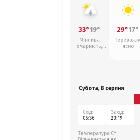
33°
19°
29°
17°
Мінлива
Переважн
хмарність,
ясно
грози
Субота, 8 серпня
Схід:
Захід:
05:36
20:19
Температура С°
Відчувається як