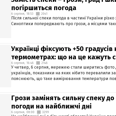
погіршиться погода
6 серпня,
18:53
2041
Після сильної спеки погода в частині України різко
Синоптики попереджають про грози, а місцями тако
Українці фіксують +50 градусів
термометрах: що на це кажуть 
6 серпня,
16:46
2146
У четвер, 6 серпня, мережею стали ширитись фото
українців, показники на яких нібито перевалили за
пояснюють, що таке вимірювання температури пов
Грози замінять сильну спеку до 
погоди на найближчі дні
6 серпня,
08:00
3299