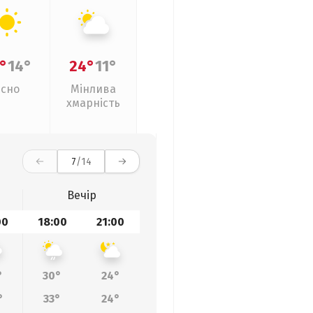
°
14°
24°
11°
Ясно
Мінлива
хмарність
7
/14
Вечір
00
18:00
21:00
°
30°
24°
°
33°
24°