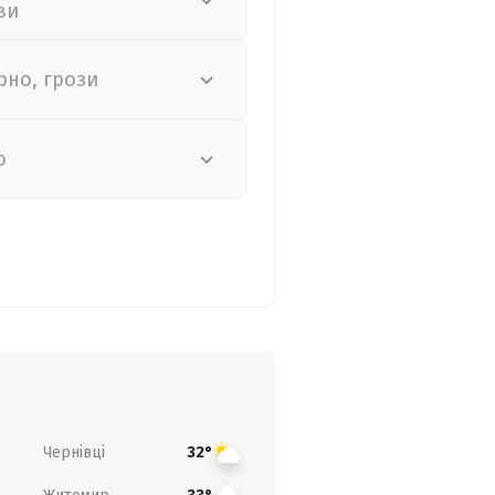
ви
рно, грози
о
Чернівці
32°