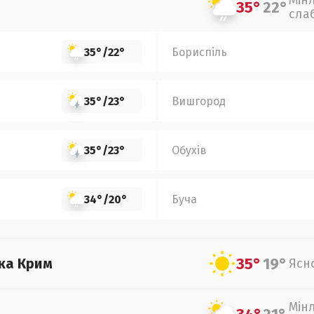
Мін
35°
22°
сла
35°
/
22°
Бориспіль
35°
/
23°
Вишгород
35°
/
23°
Обухів
34°
/
20°
Буча
35°
19°
ка Крим
Ясн
Мін