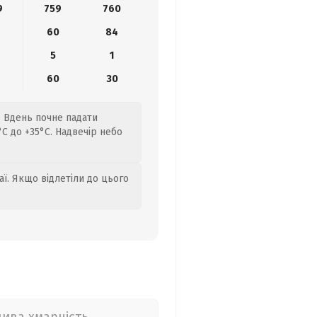
9
759
760
8
60
84
5
1
60
30
. Вдень почне падати
C до +35°C. Надвечір небо
аї. Якщо відлетіли до цього