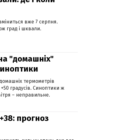
 зміниться вже 7 серпня.
ж град і шквали.
 на "домашніх"
синоптики
 домашніх термометрів
 +50 градусів. Синоптики ж
ітря – неправильне.
+38: прогноз