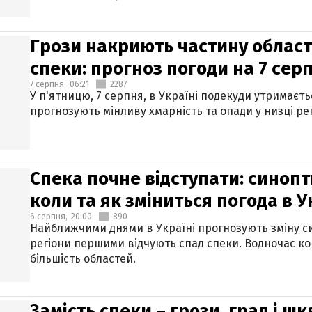
Грози накриють частину областе
спеки: прогноз погоди на 7 сер
7 серпня,
06:21
2287
У п'ятницю, 7 серпня, в Україні подекуди утримаєт
прогнозують мінливу хмарність та опади у низці рег
Спека почне відступати: синопт
коли та як зміниться погода в У
6 серпня,
20:00
890
Найближчими днями в Україні прогнозують зміну син
регіони першими відчують спад спеки. Водночас к
більшість областей.
Замість спеки – грози, град і шк