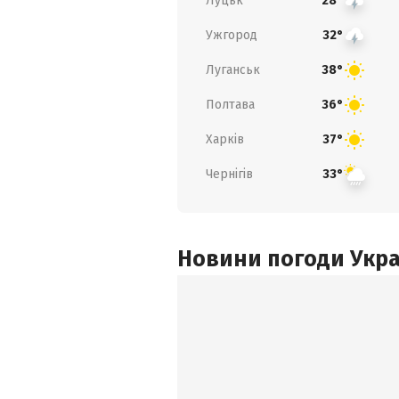
Луцьк
28°
Ужгород
32°
Луганськ
38°
Полтава
36°
Харків
37°
Чернігів
33°
Новини погоди Украї