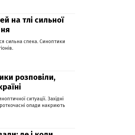
й на тлі сильної
пня
ься сильна спека. Синоптики
іонів.
ики розповіли,
країні
оптичної ситуації. Західні
ороткочасні опади накриють
вали: де і коли