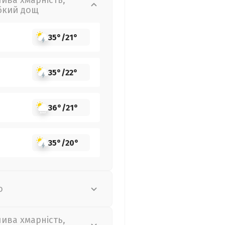
лива хмарність,
бкий дощ
35°
/
21°
35°
/
22°
36°
/
21°
35°
/
20°
о
лива хмарність,