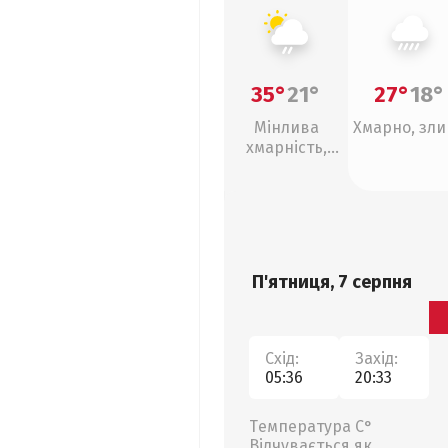
35°
21°
27°
18°
Мінлива
Хмарно, зл
хмарність,
слабкий дощ
П'ятниця, 7 серпня
Схід:
Захід:
05:36
20:33
Температура С°
Відчувається як