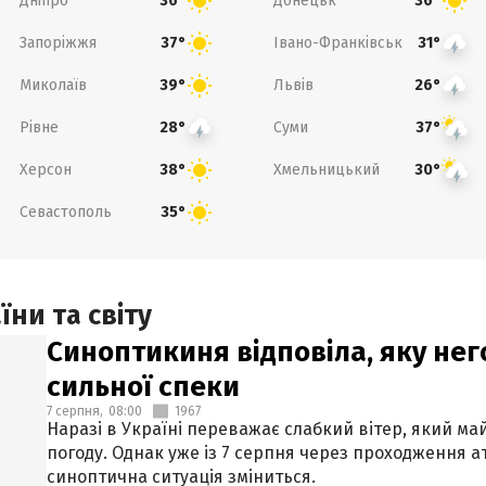
Дніпро
Донецьк
36°
36°
Запоріжжя
Івано-Франківськ
37°
31°
Миколаїв
Львів
39°
26°
Рівне
Суми
28°
37°
Херсон
Хмельницький
38°
30°
Севастополь
35°
ни та світу
Синоптикиня відповіла, яку нег
сильної спеки
7 серпня,
08:00
1967
Наразі в Україні переважає слабкий вітер, який м
погоду. Однак уже із 7 серпня через проходження 
синоптична ситуація зміниться.