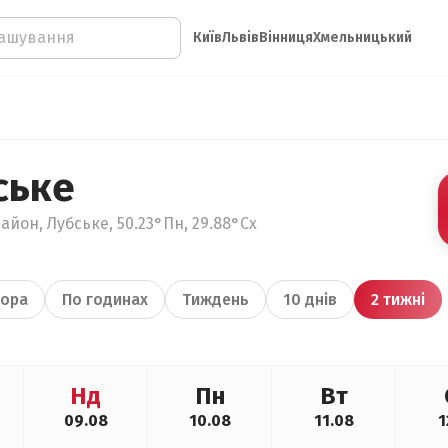
Київ
Львів
Вінниця
Хмельницький
ське
айон, Лубське, 50.23°Пн, 29.88°Сх
ора
По годинах
Тиждень
10 днів
2 тижні
Нд
Пн
Вт
09.08
10.08
11.08
1