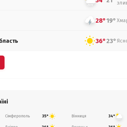
34°
21°
зли
28°
19°
Хма
36°
23°
бласть
Ясн
їні
Сімферополь
Вінниця
35°
34°