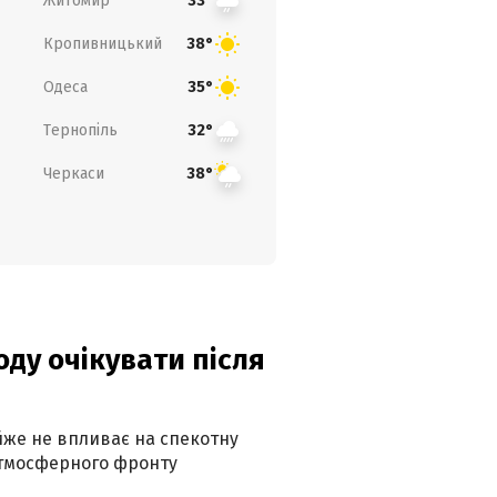
Житомир
33°
Кропивницький
38°
Одеса
35°
Тернопіль
32°
Черкаси
38°
оду очікувати після
айже не впливає на спекотну
атмосферного фронту