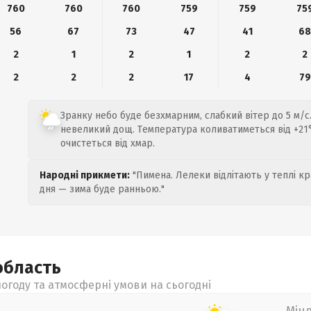
760
760
760
759
759
75
56
67
73
47
41
6
2
1
2
1
2
2
2
2
2
17
4
79
Зранку небо буде безхмарним, слабкий вітер до 5 м/с
невеликий дощ. Температура коливатиметься від +21°
очистеться від хмар.
Народні прикмети:
"Пимена. Лелеки відлітають у теплі кр
дня — зима буде ранньою."
область
огоду та атмосферні умови на сьогодні