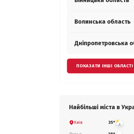
Вінницька
область
Волинська
область
Дніпропетровська
о
ПОКАЗАТИ ІНШІ ОБЛАСТІ
Найбільші міста в Укра
Київ
35°