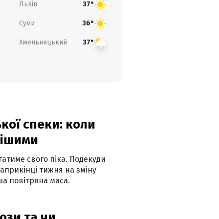
Львів
37°
Суми
36°
Хмельницький
37°
кої спеки: коли
нішими
атиме свого піка. Подекуди
наприкінці тижня на зміну
а повітряна маса.
рози та чи