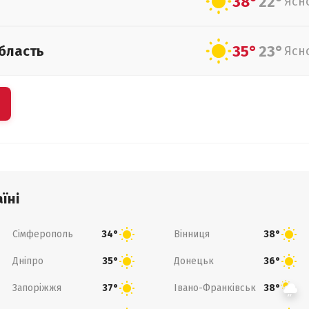
38°
22°
Ясн
35°
23°
бласть
Ясн
їні
Сімферополь
Вінниця
34°
38°
Дніпро
Донецьк
35°
36°
Запоріжжя
Івано-Франківськ
37°
38°