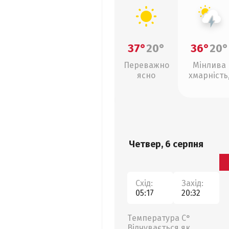
37°
20°
36°
20°
Переважно
Мінлива
ясно
хмарність
грози
Четвер, 6 серпня
Схід:
Захід:
05:17
20:32
Температура С°
Відчувається як