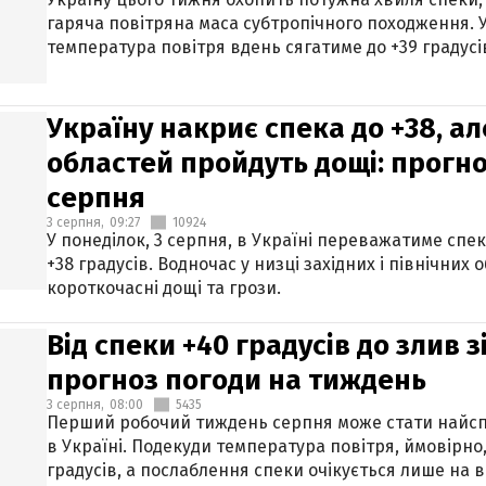
гаряча повітряна маса субтропічного походження. У
температура повітря вдень сягатиме до +39 градусі
Україну накриє спека до +38, ал
областей пройдуть дощі: прогно
серпня
3 серпня,
09:27
10924
У понеділок, 3 серпня, в Україні переважатиме спе
+38 градусів. Водночас у низці західних і північних
короткочасні дощі та грози.
Від спеки +40 градусів до злив 
прогноз погоди на тиждень
3 серпня,
08:00
5435
Перший робочий тиждень серпня може стати найсп
в Україні. Подекуди температура повітря, ймовірно,
градусів, а послаблення спеки очікується лише на в