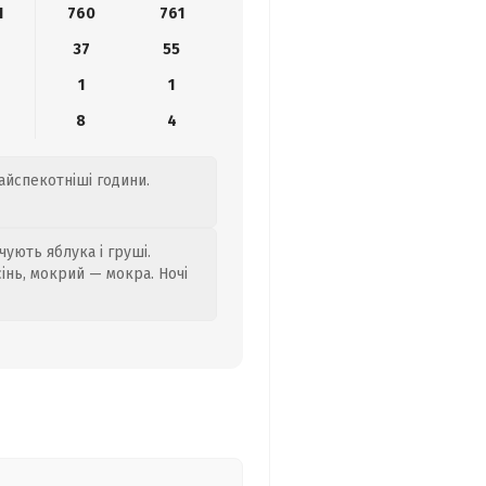
1
760
761
37
55
1
1
8
4
найспекотніші години.
ують яблука і груші.
сінь, мокрий — мокра. Ночі