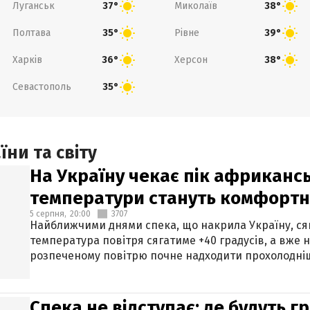
Луганськ
Миколаїв
37°
38°
Полтава
Рівне
35°
39°
Харків
Херсон
36°
38°
Севастополь
35°
ни та світу
На Україну чекає пік африкансь
температури стануть комфорт
5 серпня,
20:00
3707
Найближчими днями спека, що накрила Україну, сяг
температура повітря сягатиме +40 градусів, а вже 
розпеченому повітрю почне надходити прохолодніш
Спека не відступає: де будуть г