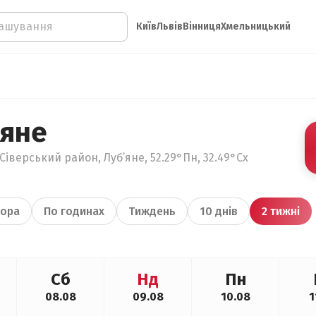
Київ
Львів
Вінниця
Хмельницький
’яне
Сіверський район, Луб’яне, 52.29°Пн, 32.49°Сх
ора
По годинах
Тиждень
10 днів
2 тижні
Сб
Нд
Пн
08.08
09.08
10.08
1