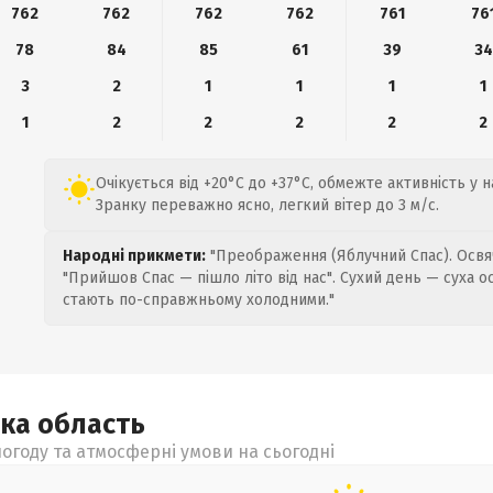
762
762
762
762
761
76
78
84
85
61
39
34
3
2
1
1
1
1
1
2
2
2
2
2
Очікується від +20°C до +37°C, обмежте активність у 
Зранку переважно ясно, легкий вітер до 3 м/с.
Народні прикмети:
"Преображення (Яблучний Спас). Освяч
"Прийшов Спас — пішло літо від нас". Сухий день — суха о
стають по-справжньому холодними."
ька
область
огоду та атмосферні умови на сьогодні