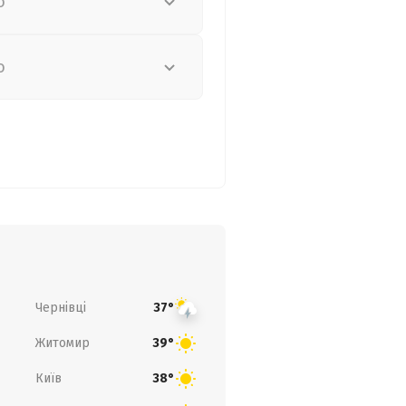
о
о
Чернівці
37°
Житомир
39°
Київ
38°