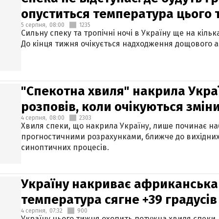
опуститься температура цього
5 серпня,
08:00
1235
Сильну спеку та тропічні ночі в Україну ще на кіль
До кінця тижня очікується надходження дощового 
"Спекотна хвиля" накрила Укра
розповів, коли очікуються змін
4 серпня,
08:00
2303
Хвиля спеки, що накрила Україну, лише починає на
прогностичними розрахунками, ближче до вихідни
синоптичних процесів.
Україну накриває африканська 
температура сягне +39 градусів
4 серпня,
07:32
900
Україну цього тижня охопить потужна хвиля спеки,