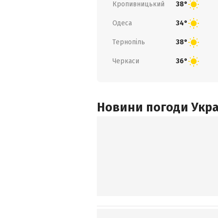
Кропивницький
38°
Одеса
34°
Тернопіль
38°
Черкаси
36°
Новини погоди Украї