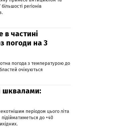
 більшості регіонів
в.
е в частині
з погоди на 3
котна погода з температурою до
 областей очікуються
зі шквалами:
екотнішим періодом цього літа
 підійматиметься до +40
ихідних.