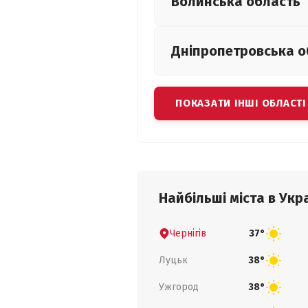
Волинська
область
Дніпропетровська
о
ПОКАЗАТИ ІНШІ ОБЛАСТІ
Найбільші міста в Укра
Чернігів
37°
Луцьк
38°
Ужгород
38°