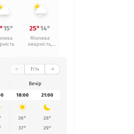
°
15°
25°
14°
нлива
Мінлива
рність
хмарність,
слабкий дощ
7
/14
Вечір
00
18:00
21:00
°
36°
28°
°
37°
29°