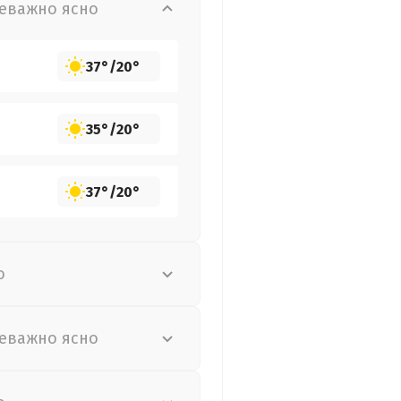
еважно ясно
37°
/
20°
35°
/
20°
37°
/
20°
о
еважно ясно