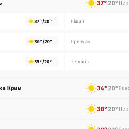
37°
20°
ь
Пер
37°
/
20°
Ніжин
36°
/
20°
Прилуки
35°
/
20°
Чернігів
34°
20°
ка Крим
Ясн
38°
20°
Пер