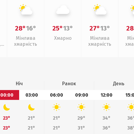
28°
16°
25°
13°
27°
13°
28
Мінлива
Хмарно
Мінлива
Мі
,
хмарність
хмарність
хма
Ніч
Ранок
День
00:00
03:00
06:00
09:00
12:00
15:
23°
21°
21°
29°
34°
36
23°
21°
21°
31°
36°
38