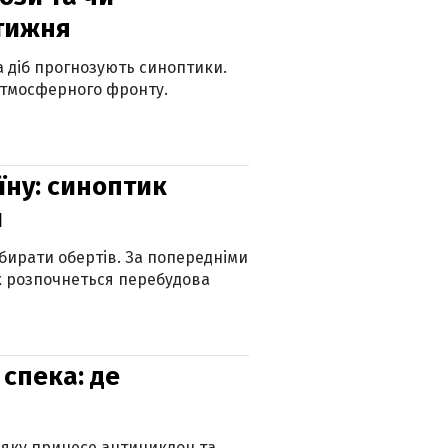
 тижня
ка діб прогнозують синоптики.
атмосферного фронту.
їну: синоптик
и
бирати обертів. За попередніми
х розпочнеться перебудова
спека: де
 яку принесе антициклон та