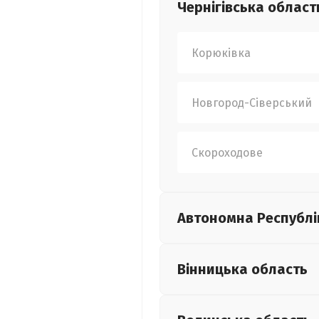
Чернігівська
област
Корюківка
Новгород-Сіверський
Скороходове
Автономна Республі
Вінницька
область