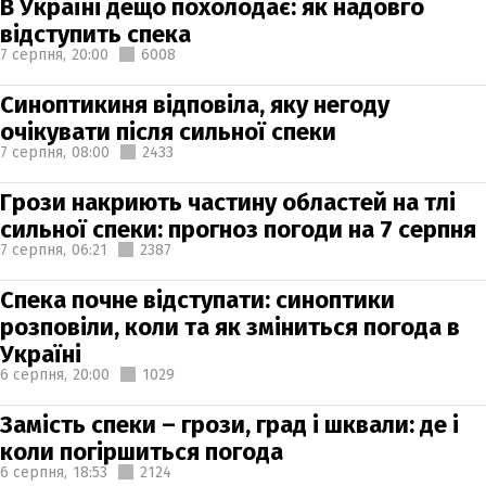
В Україні дещо похолодає: як надовго
відступить спека
7 серпня,
20:00
6008
Синоптикиня відповіла, яку негоду
очікувати після сильної спеки
7 серпня,
08:00
2433
Грози накриють частину областей на тлі
сильної спеки: прогноз погоди на 7 серпня
7 серпня,
06:21
2387
Спека почне відступати: синоптики
розповіли, коли та як зміниться погода в
Україні
6 серпня,
20:00
1029
Замість спеки – грози, град і шквали: де і
коли погіршиться погода
6 серпня,
18:53
2124