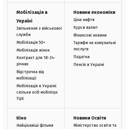
Мобілізація в
Новини економіки
Ціна нафти
Україні
Курси валют
Звільнення з військової
служби
Фінансові новини
Мобілізація 50+
Тарифи на комунальні
послуги
Мобілізація жінок
Податки
Контракт для 18-24-
річних
Пенсія в Україні
Відстрочка від
мобілізації
Мобілізація в Україні:
скільки осіб мобілізує
ТЦК
Кіно
Новини Освіти
Найцікавіші фільми
Міністерство освіти та