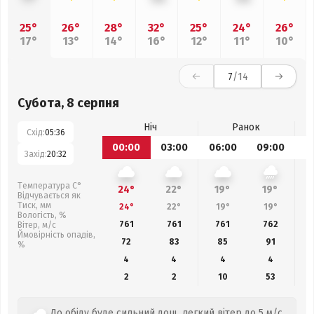
25°
26°
28°
32°
25°
24°
26°
17°
13°
14°
16°
12°
11°
10°
7
/14
Субота, 8 серпня
Ніч
Ранок
Схід:
05:36
00:00
03:00
06:00
09:00
1
Захід:
20:32
Температура С°
24°
22°
19°
19°
Відчувається як
Тиск, мм
24°
22°
19°
19°
Вологість, %
761
761
761
762
Вітер, м/с
Ймовірність опадів,
72
83
85
91
%
4
4
4
4
2
2
10
53
До обіду буде сильний дощ, легкий вітер до 5 м/с.