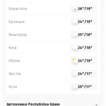
Бориспіль
26°
/
19°
Бровари
24°
/
19°
Вишгород
25°
/
18°
Київ
24°
/
18°
Обухів
24°
/
19°
Фастів
24°
/
17°
Буча
25°
/
17°
Автономна Республіка Крим