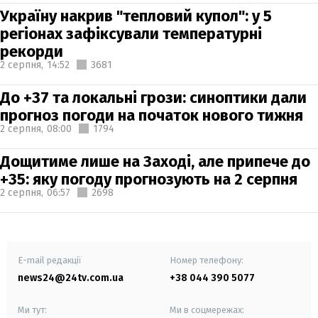
Україну накрив "тепловий купол": у 5
регіонах зафіксували температурні
рекорди
2 серпня,
14:52
3681
До +37 та локальні грози: синоптики дали
прогноз погоди на початок нового тижня
2 серпня,
08:00
1794
Дощитиме лише на Заході, але припече до
+35: яку погоду прогнозують на 2 серпня
2 серпня,
06:57
2698
E-mail редакції
Номер телефону:
news24@24tv.com.ua
+38 044 390 5077
Ми тут:
Ми в соцмережах: