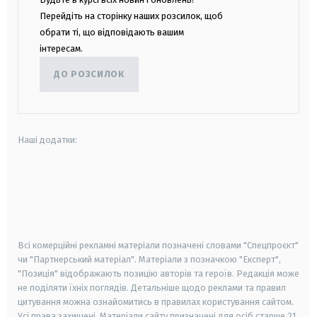
Перейдіть на сторінку наших розсилок, щоб
обрати ті, що відповідають вашим
інтересам.
ДО РОЗСИЛОК
Наші додатки:
android
apple
smart tv
samsung smart tv
Всі комерційні рекламні матеріали позначені словами "Спецпроєкт"
чи "Партнерський матеріал". Матеріали з позначкою "Експерт",
"Позиція" відображають позицію авторів та героїв. Редакція може
не поділяти їхніх поглядів. Детальніше щодо реклами та правил
цитування можна ознайомитись в правилах користування сайтом.
Усі права захищені.
Матеріали сайту призначені для осіб старше
21