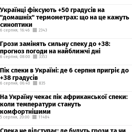
Українці фіксують +50 градусів на
"домашніх" термометрах: що на це кажуть
синоптики
6 серпня,
16:46
2343
Грози замінять сильну спеку до +38:
прогноз погоди на найближчі дні
6 серпня,
08:00
3353
Пік спеки в Україні: де 6 серпня пригріє до
+38 градусів
6 серпня,
06:40
835
На Україну чекає пік африканської спеки:
коли температури стануть
комфортнішими
5 серпня,
20:00
11484
Спека не відступає: де будуть грози та чи