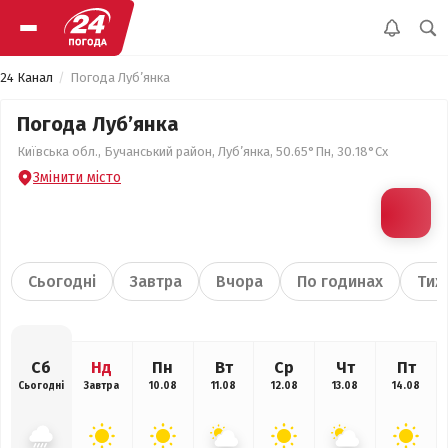
24 Канал
Погода Луб’янка
Погода Луб’янка
Київська обл., Бучанський район, Луб’янка, 50.65°Пн, 30.18°Сх
Змінити місто
Сьогодні
Завтра
Вчора
По годинах
Тиж
Сб
Нд
Пн
Вт
Ср
Чт
Пт
Сьогодні
Завтра
10.08
11.08
12.08
13.08
14.08