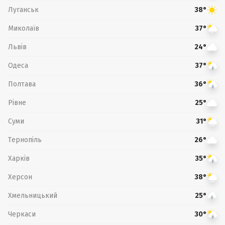
Луганськ
38°
Миколаїв
37°
Львів
24°
Одеса
37°
Полтава
36°
Рівне
25°
Суми
31°
Тернопіль
26°
Харків
35°
Херсон
38°
Хмельницький
25°
Черкаси
30°