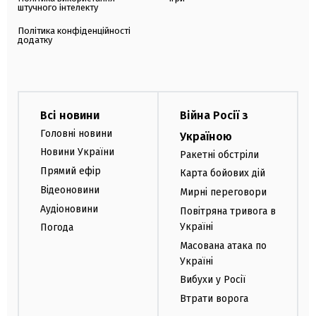
штучного інтелекту
Політика конфіденційності
додатку
Всі новини
Війна Росії з
Головні новини
Україною
Новини України
Ракетні обстріли
Прямий ефір
Карта бойових дій
Відеоновини
Мирні переговори
Аудіоновини
Повітряна тривога в
Україні
Погода
Масована атака по
Україні
Вибухи у Росії
Втрати ворога