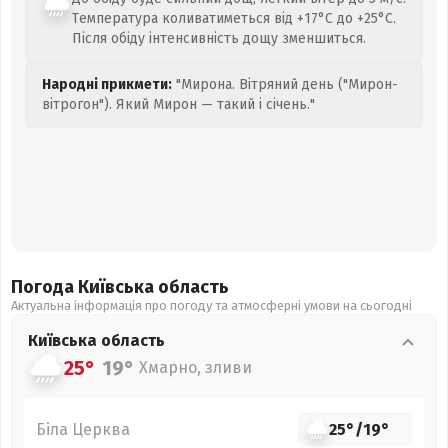
Температура коливатиметься від +17°C до +25°C.
Після обіду інтенсивність дощу зменшиться.
Народні прикмети:
"Мирона. Вітряний день ("Мирон-
вітрогон"). Який Мирон — такий і січень."
Погода Київська
область
Актуальна інформація про погоду та атмосферні умови на сьогодні
Київська
область
25°
19°
Хмарно, зливи
Біла Церква
25°
/
19°