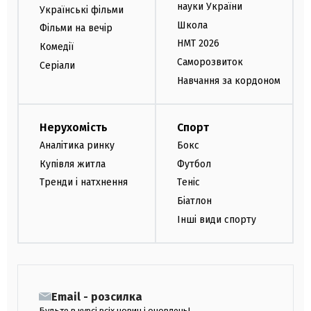
науки України
Українські фільми
Школа
Фільми на вечір
НМТ 2026
Комедії
Саморозвиток
Серіали
Навчання за кордоном
Нерухомість
Спорт
Аналітика ринку
Бокс
Купівля житла
Футбол
Тренди і натхнення
Теніс
Біатлон
Інші види спорту
Email - розсилка
Будьте в курсі всіх новин і оновлень!