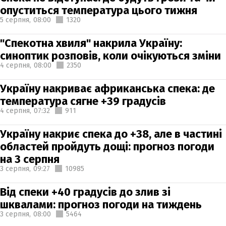
опуститься температура цього тижня
5 серпня,
08:00
1320
"Спекотна хвиля" накрила Україну:
синоптик розповів, коли очікуються зміни
4 серпня,
08:00
2350
Україну накриває африканська спека: де
температура сягне +39 градусів
4 серпня,
07:32
911
Україну накриє спека до +38, але в частині
областей пройдуть дощі: прогноз погоди
на 3 серпня
3 серпня,
09:27
10985
Від спеки +40 градусів до злив зі
шквалами: прогноз погоди на тиждень
3 серпня,
08:00
5464