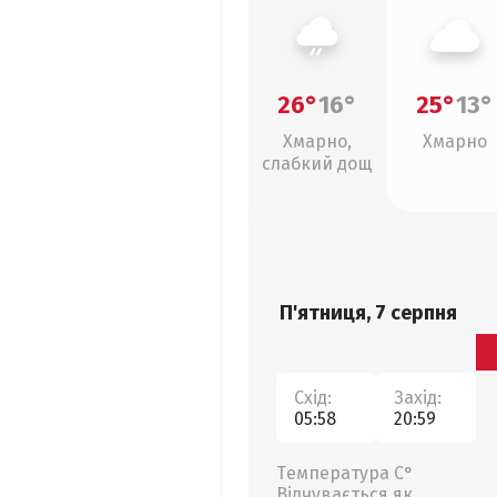
26°
16°
25°
13°
Хмарно,
Хмарно
слабкий дощ
П'ятниця, 7 серпня
Схід:
Захід:
05:58
20:59
Температура С°
Відчувається як