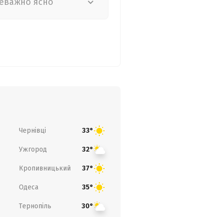
еважно ясно
Чернівці
33°
Ужгород
32°
Кропивницький
37°
Одеса
35°
Тернопіль
30°