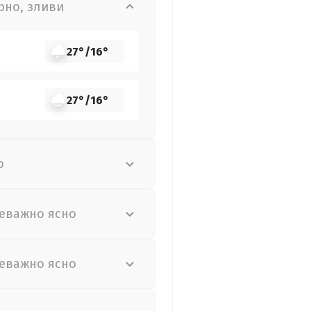
рно, зливи
27°
/
16°
27°
/
16°
о
еважно ясно
еважно ясно