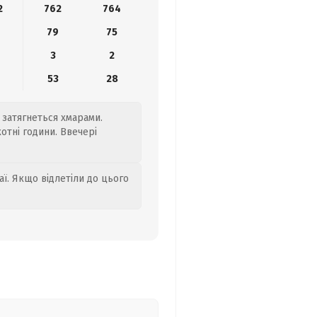
2
762
764
79
75
3
2
9
53
28
 затягнеться хмарами.
котні години. Ввечері
аї. Якщо відлетіли до цього