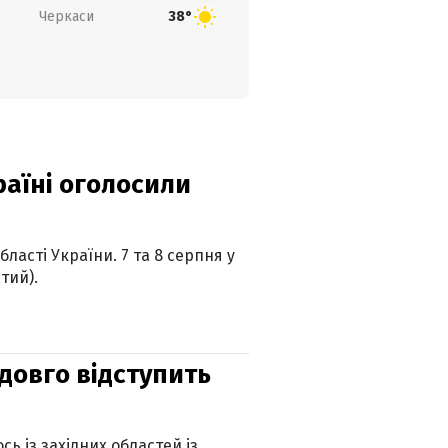
Черкаси
38°
країні оголосили
ласті України. 7 та 8 серпня у
тий).
адовго відступить
ь із західних областей із