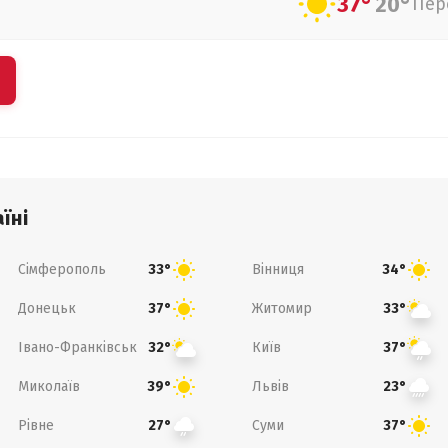
37°
20°
Пер
їні
Сімферополь
Вінниця
33°
34°
Донецьк
Житомир
37°
33°
Івано-Франківськ
Київ
32°
37°
Миколаїв
Львів
39°
23°
Рівне
Суми
27°
37°