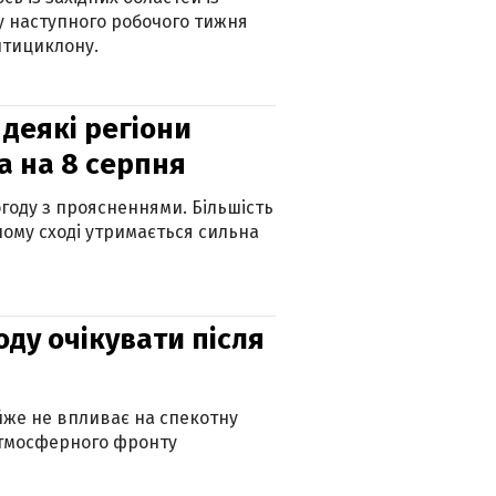
 наступного робочого тижня
нтициклону.
 деякі регіони
а на 8 серпня
огоду з проясненнями. Більшість
ному сході утримається сильна
оду очікувати після
айже не впливає на спекотну
атмосферного фронту