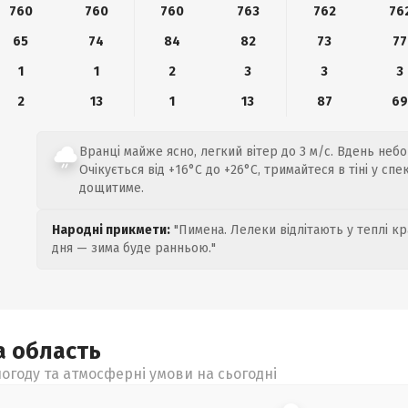
760
760
760
763
762
76
65
74
84
82
73
77
1
1
2
3
3
3
2
13
1
13
87
6
Вранці майже ясно, легкий вітер до 3 м/с. Вдень небо
Очікується від +16°C до +26°C, тримайтеся в тіні у спе
дощитиме.
Народні прикмети:
"Пимена. Лелеки відлітають у теплі кр
дня — зима буде ранньою."
а
область
огоду та атмосферні умови на сьогодні