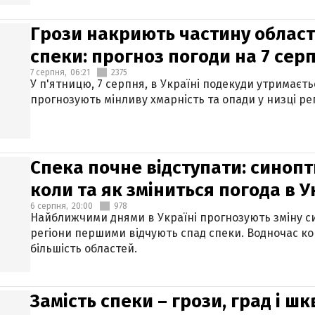
Грози накриють частину областе
спеки: прогноз погоди на 7 сер
7 серпня,
06:21
2375
У п'ятницю, 7 серпня, в Україні подекуди утримаєт
прогнозують мінливу хмарність та опади у низці рег
Спека почне відступати: синопт
коли та як зміниться погода в У
6 серпня,
20:00
978
Найближчими днями в Україні прогнозують зміну син
регіони першими відчують спад спеки. Водночас к
більшість областей.
Замість спеки – грози, град і шк