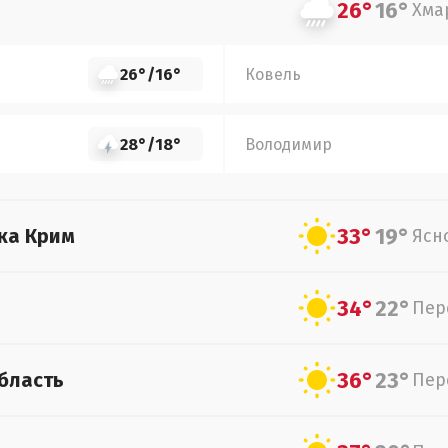
26°
16°
Хма
26°
/
16°
Ковель
28°
/
18°
Володимир
33°
19°
ка Крим
Ясн
34°
22°
Пер
36°
23°
бласть
Пер