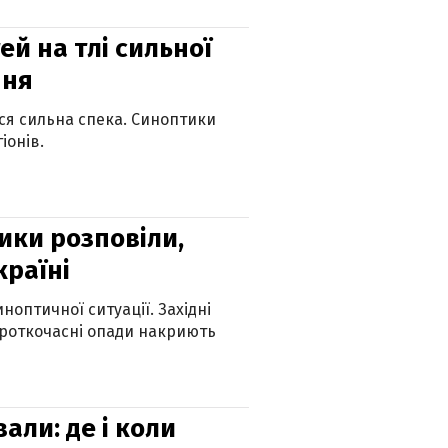
й на тлі сильної
пня
ься сильна спека. Синоптики
іонів.
ики розповіли,
країні
оптичної ситуації. Західні
ороткочасні опади накриють
вали: де і коли