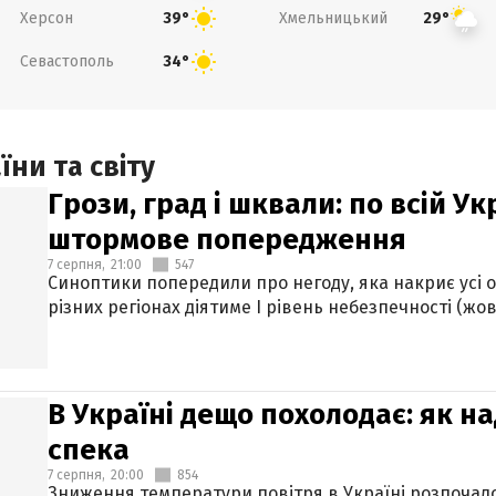
Херсон
Хмельницький
39°
29°
Севастополь
34°
ни та світу
Грози, град і шквали: по всій У
штормове попередження
7 серпня,
21:00
547
Синоптики попередили про негоду, яка накриє усі об
різних регіонах діятиме І рівень небезпечності (жов
В Україні дещо похолодає: як н
спека
7 серпня,
20:00
854
Зниження температури повітря в Україні розпочалос