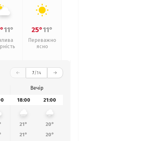
°
11°
25°
11°
нлива
Переважно
рність
ясно
7
/14
Вечір
00
18:00
21:00
°
21°
20°
°
21°
20°