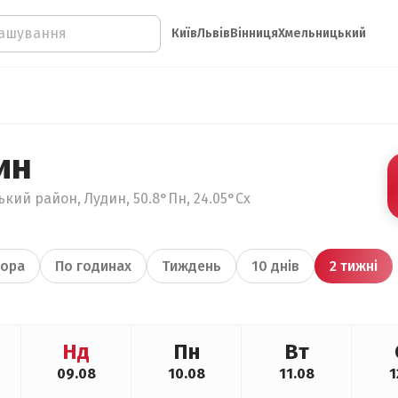
Київ
Львів
Вінниця
Хмельницький
ин
кий район, Лудин, 50.8°Пн, 24.05°Сх
ора
По годинах
Тиждень
10 днів
2 тижні
Нд
Пн
Вт
09.08
10.08
11.08
1