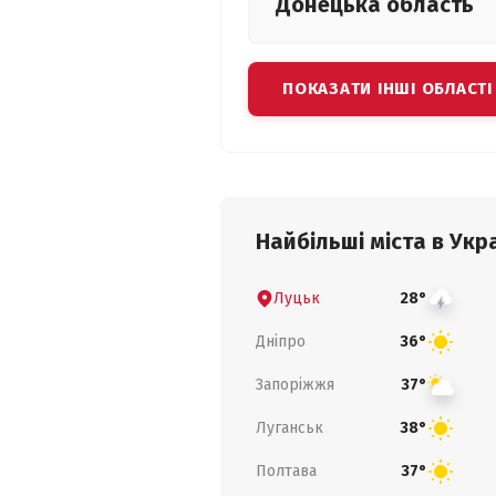
Донецька
область
ПОКАЗАТИ ІНШІ ОБЛАСТІ
Найбільші міста в Укра
Луцьк
28°
Дніпро
36°
Запоріжжя
37°
Луганськ
38°
Полтава
37°