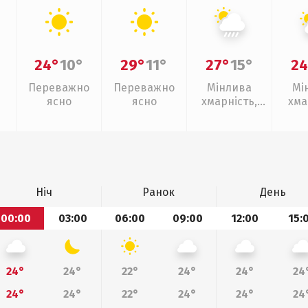
24°
10°
29°
11°
27°
15°
24
Переважно
Переважно
Мінлива
Мі
ясно
ясно
хмарність,
хма
зливи
Ніч
Ранок
День
00:00
03:00
06:00
09:00
12:00
15:
24°
24°
22°
24°
24°
24
24°
24°
22°
24°
24°
24