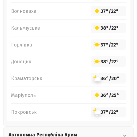
Волноваха
37°
/
22°
Кальміуське
38°
/
22°
Горлівка
37°
/
22°
Донецьк
38°
/
22°
Краматорськ
36°
/
20°
Маріуполь
36°
/
25°
Покровськ
37°
/
22°
Автономна Республіка Крим