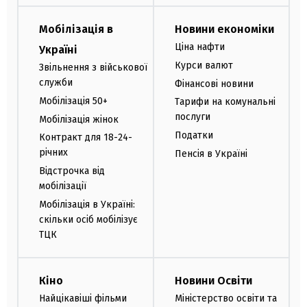
Мобілізація в
Новини економіки
Ціна нафти
Україні
Курси валют
Звільнення з військової
служби
Фінансові новини
Мобілізація 50+
Тарифи на комунальні
послуги
Мобілізація жінок
Податки
Контракт для 18-24-
річних
Пенсія в Україні
Відстрочка від
мобілізації
Мобілізація в Україні:
скільки осіб мобілізує
ТЦК
Кіно
Новини Освіти
Найцікавіші фільми
Міністерство освіти та