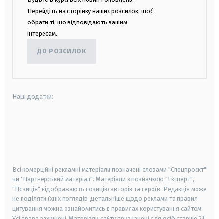
Перейдіть на сторінку наших розсилок, щоб
обрати ті, що відповідають вашим
інтересам.
ДО РОЗСИЛОК
Наші додатки:
android
apple
smart tv
samsung smart tv
Всі комерційні рекламні матеріали позначені словами "Спецпроєкт"
чи "Партнерський матеріал". Матеріали з позначкою "Експерт",
"Позиція" відображають позицію авторів та героїв. Редакція може
не поділяти їхніх поглядів. Детальніше щодо реклами та правил
цитування можна ознайомитись в правилах користування сайтом.
Усі права захищені.
Матеріали сайту призначені для осіб старше
21