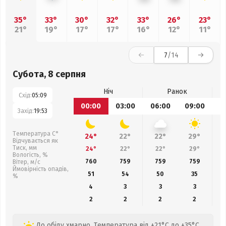
35°
33°
30°
32°
33°
26°
23°
21°
19°
17°
17°
16°
12°
11°
7
/14
Субота, 8 серпня
Ніч
Ранок
Схід:
05:09
00:00
03:00
06:00
09:00
1
Захід:
19:53
Температура С°
24°
22°
22°
29°
Відчувається як
Тиск, мм
24°
22°
22°
29°
Вологість, %
760
759
759
759
Вітер, м/с
Ймовірність опадів,
51
54
50
35
%
4
3
3
3
2
2
2
2
До обіду хмарно. Температура від +21°C до +35°C,