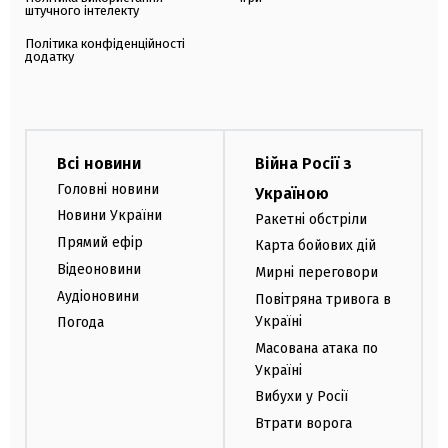
штучного інтелекту
Політика конфіденційності
додатку
Всі новини
Війна Росії з
Головні новини
Україною
Новини України
Ракетні обстріли
Прямий ефір
Карта бойових дій
Відеоновини
Мирні переговори
Аудіоновини
Повітряна тривога в
Україні
Погода
Масована атака по
Україні
Вибухи у Росії
Втрати ворога