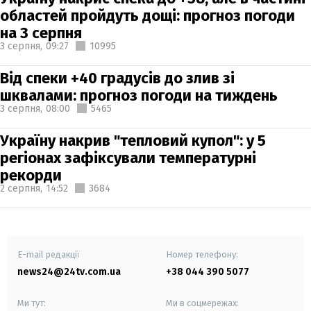
областей пройдуть дощі: прогноз погоди
на 3 серпня
3 серпня,
09:27
10995
Від спеки +40 градусів до злив зі
шквалами: прогноз погоди на тиждень
3 серпня,
08:00
5465
Україну накрив "тепловий купол": у 5
регіонах зафіксували температурні
рекорди
2 серпня,
14:52
3684
E-mail редакції
Номер телефону:
news24@24tv.com.ua
+38 044 390 5077
Ми тут:
Ми в соцмережах: