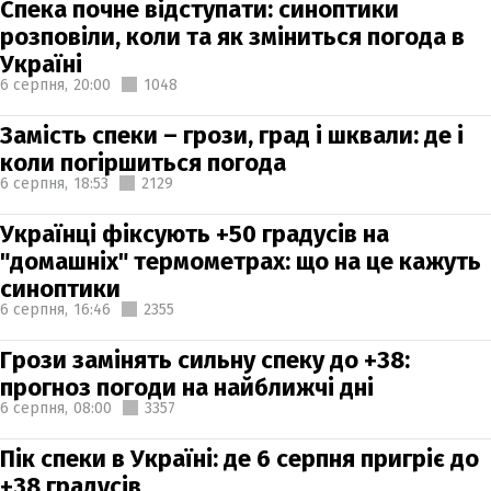
Спека почне відступати: синоптики
розповіли, коли та як зміниться погода в
Україні
6 серпня,
20:00
1048
Замість спеки – грози, град і шквали: де і
коли погіршиться погода
6 серпня,
18:53
2129
Українці фіксують +50 градусів на
"домашніх" термометрах: що на це кажуть
синоптики
6 серпня,
16:46
2355
Грози замінять сильну спеку до +38:
прогноз погоди на найближчі дні
6 серпня,
08:00
3357
Пік спеки в Україні: де 6 серпня пригріє до
+38 градусів