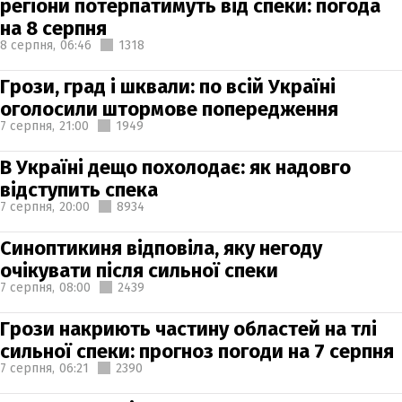
регіони потерпатимуть від спеки: погода
на 8 серпня
8 серпня,
06:46
1318
Грози, град і шквали: по всій Україні
оголосили штормове попередження
7 серпня,
21:00
1949
В Україні дещо похолодає: як надовго
відступить спека
7 серпня,
20:00
8934
Синоптикиня відповіла, яку негоду
очікувати після сильної спеки
7 серпня,
08:00
2439
Грози накриють частину областей на тлі
сильної спеки: прогноз погоди на 7 серпня
7 серпня,
06:21
2390