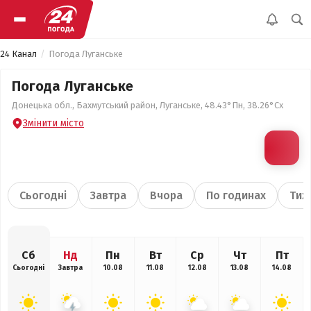
24 Канал
Погода Луганське
Погода Луганське
Донецька обл., Бахмутський район, Луганське, 48.43°Пн, 38.26°Сх
Змінити місто
Сьогодні
Завтра
Вчора
По годинах
Тиж
Сб
Нд
Пн
Вт
Ср
Чт
Пт
Сьогодні
Завтра
10.08
11.08
12.08
13.08
14.08