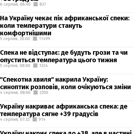
6 серпня,
06:40
837
На Україну чекає пік африканської спеки:
коли температури стануть
комфортнішими
5 серпня,
20:00
11499
Спека не відступає: де будуть грози та чи
опуститься температура цього тижня
5 серпня,
08:00
1324
"Спекотна хвиля" накрила Україну:
синоптик розповів, коли очікуються зміни
4 серпня,
08:00
2350
Україну накриває африканська спека: де
температура сягне +39 градусів
4 серпня,
07:32
914
Україну накриє спека до +38, але в частині