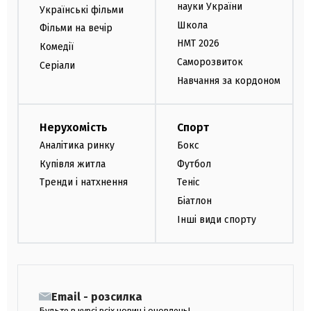
науки України
Українські фільми
Школа
Фільми на вечір
НМТ 2026
Комедії
Саморозвиток
Серіали
Навчання за кордоном
Нерухомість
Спорт
Аналітика ринку
Бокс
Купівля житла
Футбол
Тренди і натхнення
Теніс
Біатлон
Інші види спорту
Email - розсилка
Будьте в курсі всіх новин і оновлень!