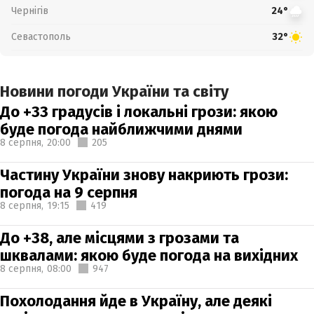
Чернігів
24°
Севастополь
32°
Новини погоди України та світу
До +33 градусів і локальні грози: якою
буде погода найближчими днями
8 серпня,
20:00
205
Частину України знову накриють грози:
погода на 9 серпня
8 серпня,
19:15
419
До +38, але місцями з грозами та
шквалами: якою буде погода на вихідних
8 серпня,
08:00
947
Похолодання йде в Україну, але деякі