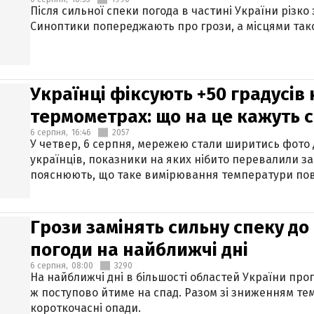
Після сильної спеки погода в частині України різко
Синоптики попереджають про грози, а місцями тако
Українці фіксують +50 градусів
термометрах: що на це кажуть 
6 серпня,
16:46
2057
У четвер, 6 серпня, мережею стали ширитись фото
українців, показники на яких нібито перевалили за
пояснюють, що таке вимірювання температури пов
Грози замінять сильну спеку до 
погоди на найближчі дні
6 серпня,
08:00
3290
На найближчі дні в більшості областей України про
ж поступово йтиме на спад. Разом зі зниженням те
короткочасні опади.