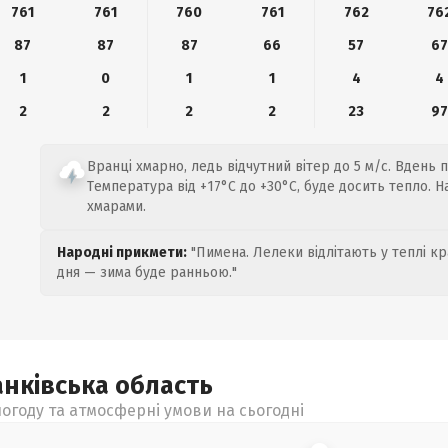
761
761
760
761
762
76
87
87
87
66
57
67
1
0
1
1
4
4
2
2
2
2
23
97
Вранці хмарно, ледь відчутний вітер до 5 м/с. Вдень 
Температура від +17°C до +30°C, буде досить тепло. Н
хмарами.
Народні прикмети:
"Пимена. Лелеки відлітають у теплі кр
дня — зима буде ранньою."
анківська
область
огоду та атмосферні умови на сьогодні