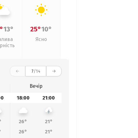
°
13°
25°
10°
нлива
Ясно
рність
7
/14
Вечір
00
18:00
21:00
°
26°
21°
°
26°
21°