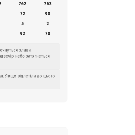
2
762
763
72
90
5
2
92
70
почнуться зливи.
адвечір небо затягнеться
аї. Якщо відлетіли до цього