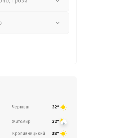
рно, грози
о
Чернівці
32°
Житомир
32°
Кропивницький
38°