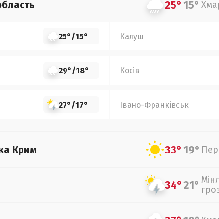
25°
15°
область
Хма
25°
/
15°
Калуш
29°
/
18°
Косів
27°
/
17°
Івано-Франківськ
33°
19°
ка Крим
Пер
Мін
34°
21°
гро