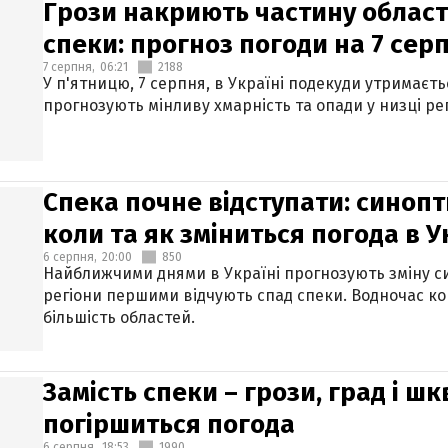
Грози накриють частину областе
спеки: прогноз погоди на 7 сер
7 серпня,
06:21
2188
У п'ятницю, 7 серпня, в Україні подекуди утримаєт
прогнозують мінливу хмарність та опади у низці рег
Спека почне відступати: синопт
коли та як зміниться погода в У
6 серпня,
20:00
850
Найближчими днями в Україні прогнозують зміну син
регіони першими відчують спад спеки. Водночас к
більшість областей.
Замість спеки – грози, град і шк
погіршиться погода
6 серпня,
18:53
1990