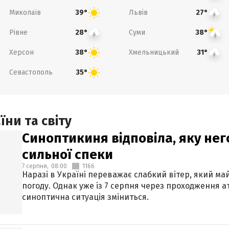
Миколаїв
Львів
39°
27°
Рівне
Суми
28°
38°
Херсон
Хмельницький
38°
31°
Севастополь
35°
ни та світу
Синоптикиня відповіла, яку нег
сильної спеки
7 серпня,
08:00
1166
Наразі в Україні переважає слабкий вітер, який м
погоду. Однак уже із 7 серпня через проходження 
синоптична ситуація зміниться.