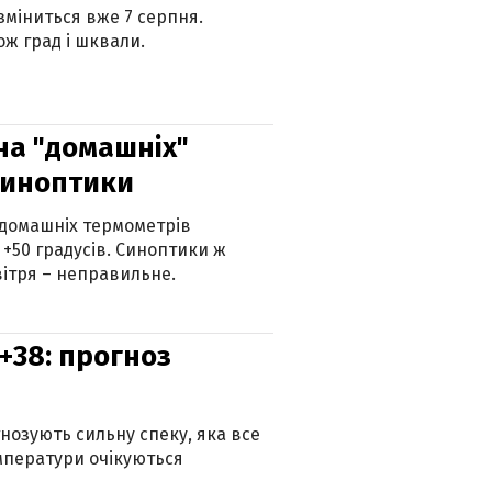
 зміниться вже 7 серпня.
ж град і шквали.
 на "домашніх"
синоптики
 домашніх термометрів
 +50 градусів. Синоптики ж
ітря – неправильне.
+38: прогноз
гнозують сильну спеку, яка все
мператури очікуються