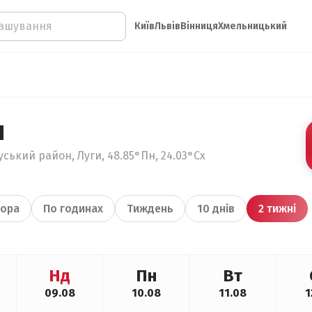
Київ
Львів
Вінниця
Хмельницький
и
ський район, Луги, 48.85°Пн, 24.03°Сх
ора
По годинах
Тиждень
10 днів
2 тижні
Нд
Пн
Вт
09.08
10.08
11.08
1