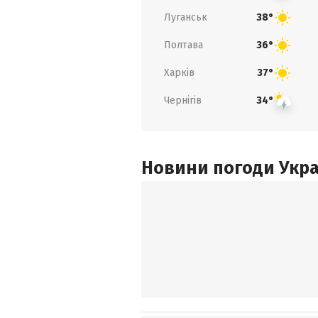
Луганськ
38°
Полтава
36°
Харків
37°
Чернігів
34°
Новини погоди Украї