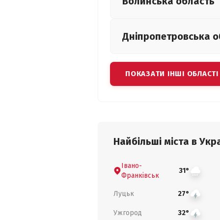
Волинська
область
Дніпропетровська
о
ПОКАЗАТИ ІНШІ ОБЛАСТІ
Найбільші міста в Укра
Івано-
31°
Франківськ
Луцьк
27°
Ужгород
32°