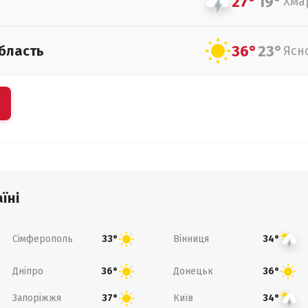
27°
19°
Хма
36°
23°
бласть
Ясн
їні
Сімферополь
Вінниця
33°
34°
Дніпро
Донецьк
36°
36°
Запоріжжя
Київ
37°
34°