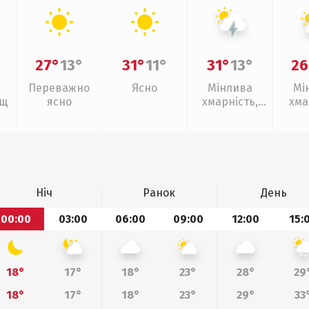
27°
13°
31°
11°
31°
13°
26
Переважно
Ясно
Мінлива
Мі
ощ
ясно
хмарність,
хма
грози
Ніч
Ранок
День
00:00
03:00
06:00
09:00
12:00
15:
18°
17°
18°
23°
28°
29
18°
17°
18°
23°
29°
33