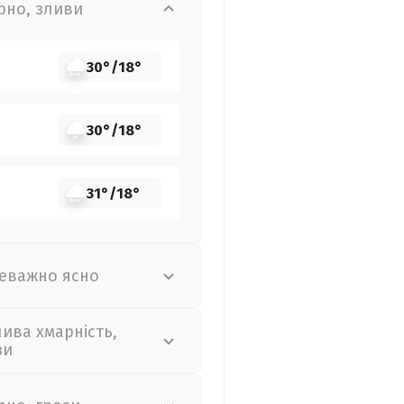
рно, зливи
30°
/
18°
30°
/
18°
31°
/
18°
еважно ясно
лива хмарність,
зи