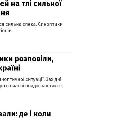
й на тлі сильної
пня
ься сильна спека. Синоптики
іонів.
ики розповіли,
країні
оптичної ситуації. Західні
ороткочасні опади накриють
вали: де і коли