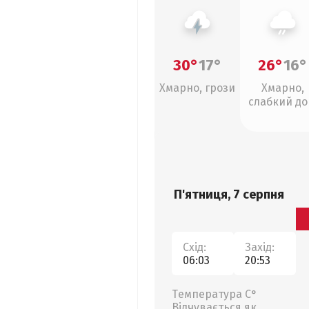
30°
17°
26°
16°
Хмарно, грози
Хмарно,
слабкий д
П'ятниця, 7 серпня
Схід:
Захід:
06:03
20:53
Температура С°
Відчувається як