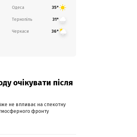
Одеса
35°
Тернопіль
31°
Черкаси
36°
оду очікувати після
айже не впливає на спекотну
атмосферного фронту