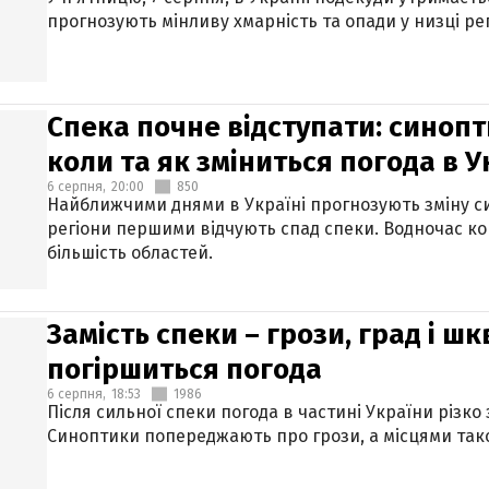
прогнозують мінливу хмарність та опади у низці рег
Спека почне відступати: синопт
коли та як зміниться погода в У
6 серпня,
20:00
850
Найближчими днями в Україні прогнозують зміну син
регіони першими відчують спад спеки. Водночас к
більшість областей.
Замість спеки – грози, град і шк
погіршиться погода
6 серпня,
18:53
1986
Після сильної спеки погода в частині України різко
Синоптики попереджають про грози, а місцями тако