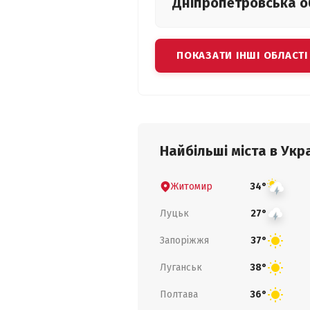
Дніпропетровська
о
ПОКАЗАТИ ІНШІ ОБЛАСТІ
Найбільші міста в Укра
Житомир
34°
Луцьк
27°
Запоріжжя
37°
Луганськ
38°
Полтава
36°