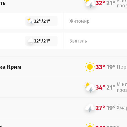
Мін
32°
21°
ть
гро
32°
/
21°
Житомир
32°
/
21°
Звягель
33°
19°
ка Крим
Пер
Мін
34°
21°
гро
27°
19°
Хма