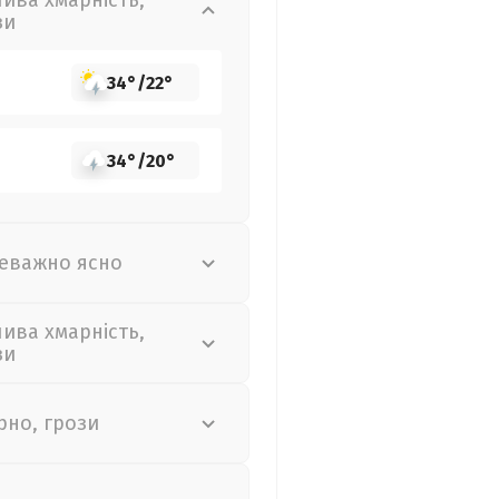
лива хмарність,
зи
34°
/
22°
34°
/
20°
еважно ясно
лива хмарність,
зи
рно, грози