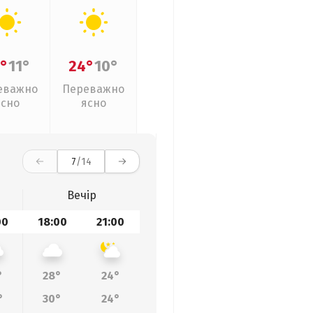
°
11°
24°
10°
еважно
Переважно
ясно
ясно
7
/14
Вечір
00
18:00
21:00
°
28°
24°
°
30°
24°