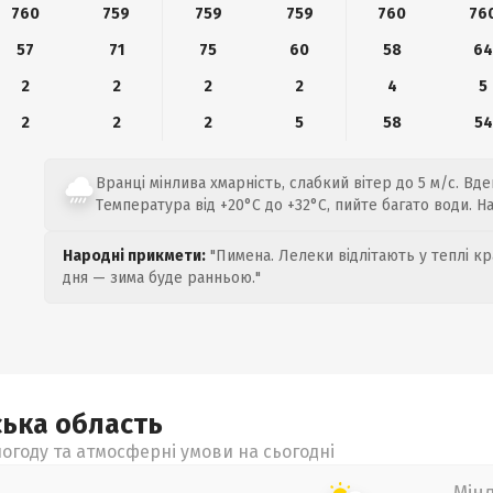
760
759
759
759
760
76
57
71
75
60
58
6
2
2
2
2
4
5
2
2
2
5
58
54
Вранці мінлива хмарність, слабкий вітер до 5 м/с. Вд
Температура від +20°C до +32°C, пийте багато води. 
Народні прикмети:
"Пимена. Лелеки відлітають у теплі кр
дня — зима буде ранньою."
ська
область
огоду та атмосферні умови на сьогодні