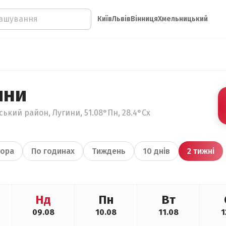
Київ
Львів
Вінниця
Хмельницький
ини
ький район, Лугини, 51.08°Пн, 28.4°Сх
ора
По годинах
Тиждень
10 днів
2 тижні
Нд
Пн
Вт
09.08
10.08
11.08
1