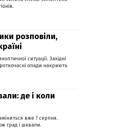
іонів.
ики розповіли,
країні
оптичної ситуації. Західні
ороткочасні опади накриють
вали: де і коли
 зміниться вже 7 серпня.
ж град і шквали.