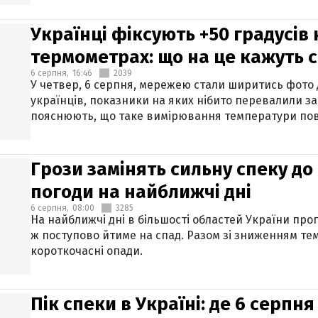
Українці фіксують +50 градусів
термометрах: що на це кажуть 
6 серпня,
16:46
2039
У четвер, 6 серпня, мережею стали ширитись фото
українців, показники на яких нібито перевалили за
пояснюють, що таке вимірювання температури пов
Грози замінять сильну спеку до 
погоди на найближчі дні
6 серпня,
08:00
3285
На найближчі дні в більшості областей України про
ж поступово йтиме на спад. Разом зі зниженням те
короткочасні опади.
Пік спеки в Україні: де 6 серпня