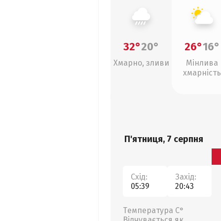
32°
20°
26°
16°
Хмарно, зливи
Мінлива
хмарність
П'ятниця, 7 серпня
Схід:
Захід:
05:39
20:43
Температура С°
Відчувається як