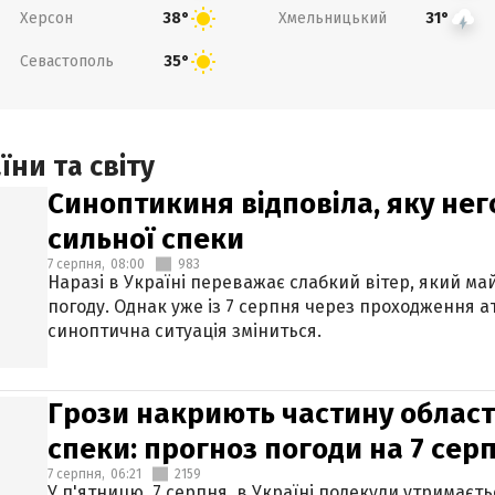
Херсон
Хмельницький
38°
31°
Севастополь
35°
ни та світу
Синоптикиня відповіла, яку нег
сильної спеки
7 серпня,
08:00
983
Наразі в Україні переважає слабкий вітер, який м
погоду. Однак уже із 7 серпня через проходження 
синоптична ситуація зміниться.
Грози накриють частину областе
спеки: прогноз погоди на 7 сер
7 серпня,
06:21
2159
У п'ятницю, 7 серпня, в Україні подекуди утримаєт