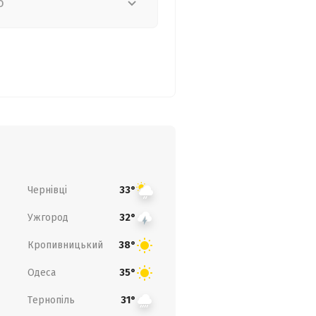
о
Чернівці
33°
Ужгород
32°
Кропивницький
38°
Одеса
35°
Тернопіль
31°