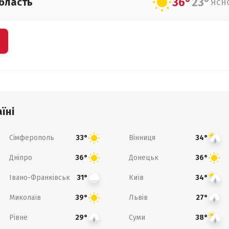
36°
23°
бласть
Ясн
їні
Сімферополь
Вінниця
33°
34°
Дніпро
Донецьк
36°
36°
Івано-Франківськ
Київ
31°
34°
Миколаїв
Львів
39°
27°
Рівне
Суми
29°
38°