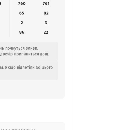
0
760
761
4
65
82
2
3
86
22
ень почнуться зливи.
Надвечір припиниться дощ.
аї. Якщо відлетіли до цього