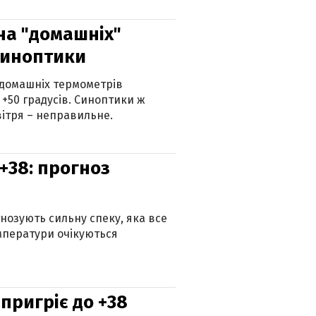
 на "домашніх"
синоптики
 домашніх термометрів
 +50 градусів. Синоптики ж
ітря – неправильне.
+38: прогноз
гнозують сильну спеку, яка все
мператури очікуються
 пригріє до +38