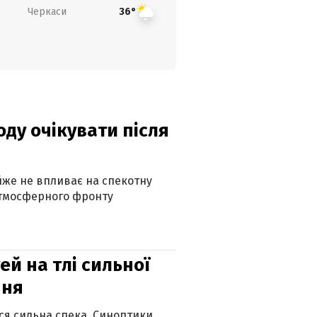
Черкаси
36°
оду очікувати після
айже не впливає на спекотну
атмосферного фронту
й на тлі сильної
пня
ься сильна спека. Синоптики