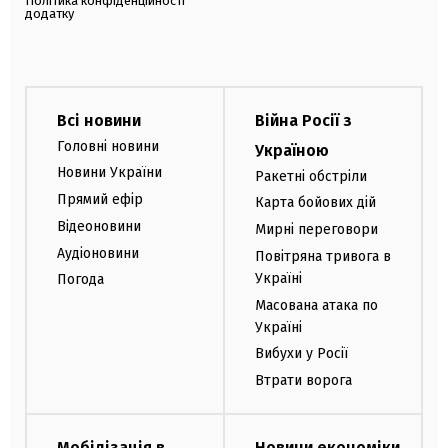
Політика конфіденційності
додатку
Всі новини
Війна Росії з
Головні новини
Україною
Новини України
Ракетні обстріли
Прямий ефір
Карта бойових дій
Відеоновини
Мирні переговори
Аудіоновини
Повітряна тривога в
Україні
Погода
Масована атака по
Україні
Вибухи у Росії
Втрати ворога
Мобілізація в
Новини економіки