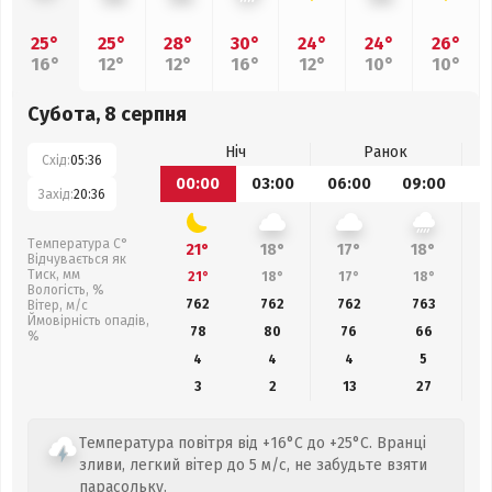
25°
25°
28°
30°
24°
24°
26°
16°
12°
12°
16°
12°
10°
10°
Субота, 8 серпня
Ніч
Ранок
Схід:
05:36
00:00
03:00
06:00
09:00
1
Захід:
20:36
Температура С°
21°
18°
17°
18°
Відчувається як
Тиск, мм
21°
18°
17°
18°
Вологість, %
762
762
762
763
Вітер, м/с
Ймовірність опадів,
78
80
76
66
%
4
4
4
5
3
2
13
27
Температура повітря від +16°C до +25°C. Вранці
зливи, легкий вітер до 5 м/с, не забудьте взяти
парасольку.