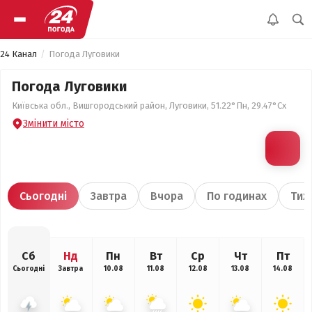
24 Канал
Погода Луговики
Погода Луговики
Київська обл., Вишгородський район, Луговики, 51.22°Пн, 29.47°Сх
Змінити місто
Сьогодні
Завтра
Вчора
По годинах
Тиж
Сб
Нд
Пн
Вт
Ср
Чт
Пт
Сьогодні
Завтра
10.08
11.08
12.08
13.08
14.08