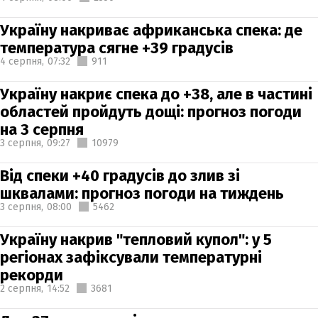
Україну накриває африканська спека: де
температура сягне +39 градусів
4 серпня,
07:32
911
Україну накриє спека до +38, але в частині
областей пройдуть дощі: прогноз погоди
на 3 серпня
3 серпня,
09:27
10979
Від спеки +40 градусів до злив зі
шквалами: прогноз погоди на тиждень
3 серпня,
08:00
5462
Україну накрив "тепловий купол": у 5
регіонах зафіксували температурні
рекорди
2 серпня,
14:52
3681