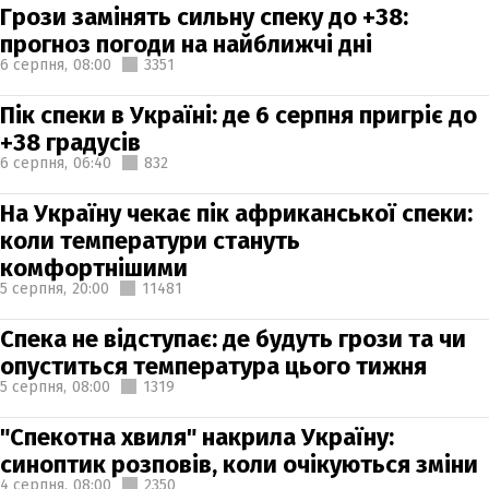
Грози замінять сильну спеку до +38:
прогноз погоди на найближчі дні
6 серпня,
08:00
3351
Пік спеки в Україні: де 6 серпня пригріє до
+38 градусів
6 серпня,
06:40
832
На Україну чекає пік африканської спеки:
коли температури стануть
комфортнішими
5 серпня,
20:00
11481
Спека не відступає: де будуть грози та чи
опуститься температура цього тижня
5 серпня,
08:00
1319
"Спекотна хвиля" накрила Україну:
синоптик розповів, коли очікуються зміни
4 серпня,
08:00
2350