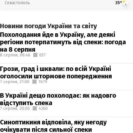
Севастополь
35°
Новини погоди України та світу
Похолодання йде в Україну, але деякі
регіони потерпатимуть від спеки: погода
на 8 серпня
8 серпня,
06:46
657
Грози, град і шквали: по всій Україні
оголосили штормове попередження
7 серпня,
21:00
1679
В Україні дещо похолодає: як надовго
відступить спека
7 серпня,
20:00
4260
Синоптикиня відповіла, яку негоду
очікувати після сильної спеки