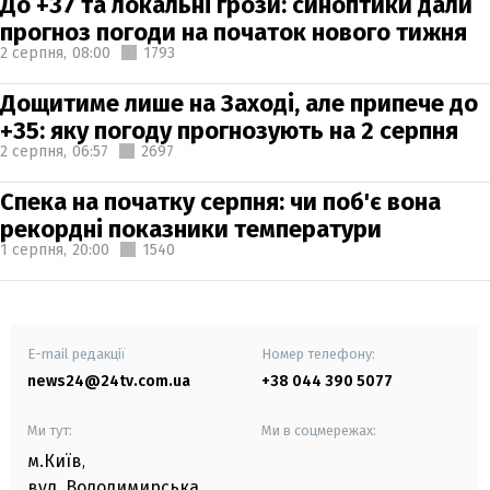
До +37 та локальні грози: синоптики дали
прогноз погоди на початок нового тижня
2 серпня,
08:00
1793
Дощитиме лише на Заході, але припече до
+35: яку погоду прогнозують на 2 серпня
2 серпня,
06:57
2697
Спека на початку серпня: чи поб'є вона
рекордні показники температури
1 серпня,
20:00
1540
E-mail редакції
Номер телефону:
news24@24tv.com.ua
+38 044 390 5077
Ми тут:
Ми в соцмережах:
м.Київ
,
вул. Володимирська