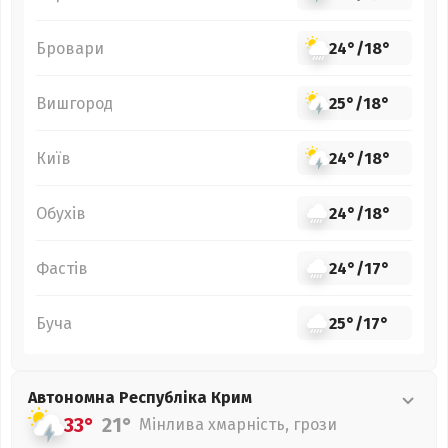
Бровари
24°
/
18°
Вишгород
25°
/
18°
Київ
24°
/
18°
Обухів
24°
/
18°
Фастів
24°
/
17°
Буча
25°
/
17°
Автономна Республіка Крим
33°
21°
Мінлива хмарність, грози