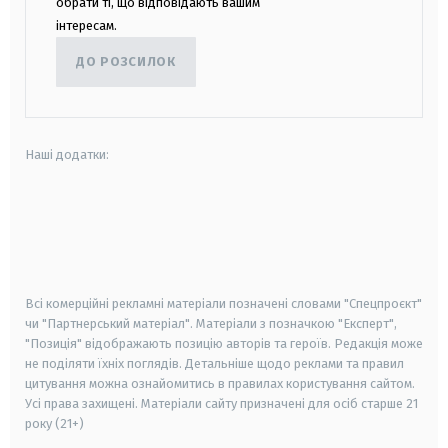
обрати ті, що відповідають вашим
інтересам.
ДО РОЗСИЛОК
Наші додатки:
android
apple
smart tv
samsung smart tv
Всі комерційні рекламні матеріали позначені словами "Спецпроєкт"
чи "Партнерський матеріал". Матеріали з позначкою "Експерт",
"Позиція" відображають позицію авторів та героїв. Редакція може
не поділяти їхніх поглядів. Детальніше щодо реклами та правил
цитування можна ознайомитись в правилах користування сайтом.
Усі права захищені.
Матеріали сайту призначені для осіб старше
21
року (21+)