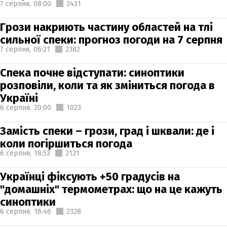
7 серпня,
08:00
2431
Грози накриють частину областей на тлі
сильної спеки: прогноз погоди на 7 серпня
7 серпня,
06:21
2382
Спека почне відступати: синоптики
розповіли, коли та як зміниться погода в
Україні
6 серпня,
20:00
1023
Замість спеки – грози, град і шквали: де і
коли погіршиться погода
6 серпня,
18:53
2121
Українці фіксують +50 градусів на
"домашніх" термометрах: що на це кажуть
синоптики
6 серпня,
16:46
2328