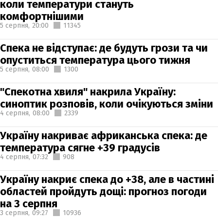
коли температури стануть
комфортнішими
5 серпня,
20:00
11345
Спека не відступає: де будуть грози та чи
опуститься температура цього тижня
5 серпня,
08:00
1300
"Спекотна хвиля" накрила Україну:
синоптик розповів, коли очікуються зміни
4 серпня,
08:00
2339
Україну накриває африканська спека: де
температура сягне +39 градусів
4 серпня,
07:32
908
Україну накриє спека до +38, але в частині
областей пройдуть дощі: прогноз погоди
на 3 серпня
3 серпня,
09:27
10936