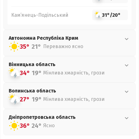
Кам’янець-Подільський
31°
/
20°
Автономна Республіка Крим
35°
21°
Переважно ясно
Вінницька
область
34°
19°
Мінлива хмарність, грози
Волинська
область
27°
19°
Мінлива хмарність, грози
Дніпропетровська
область
36°
24°
Ясно