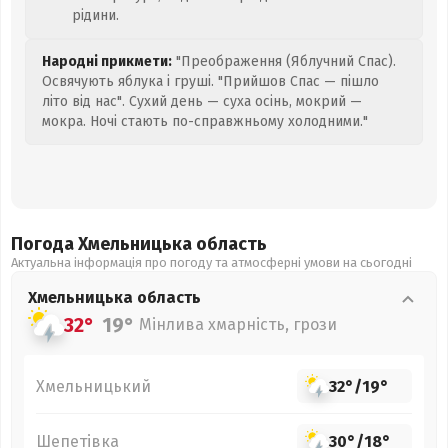
рідини.
Народні прикмети:
"Преображення (Яблучний Спас).
Освячують яблука і груші. "Прийшов Спас — пішло
літо від нас". Сухий день — суха осінь, мокрий —
мокра. Ночі стають по-справжньому холодними."
Погода Хмельницька
область
Актуальна інформація про погоду та атмосферні умови на сьогодні
Хмельницька
область
32°
19°
Мінлива хмарність, грози
Хмельницький
32°
/
19°
Шепетівка
30°
/
18°