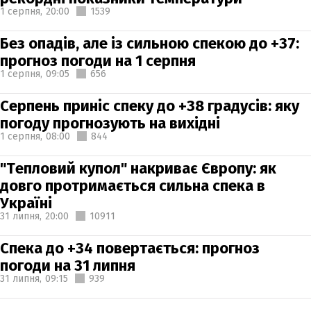
1 серпня,
20:00
1539
Без опадів, але із сильною спекою до +37:
прогноз погоди на 1 серпня
1 серпня,
09:05
656
Серпень приніс спеку до +38 градусів: яку
погоду прогнозують на вихідні
1 серпня,
08:00
844
"Тепловий купол" накриває Європу: як
довго протримається сильна спека в
Україні
31 липня,
20:00
10911
Спека до +34 повертається: прогноз
погоди на 31 липня
31 липня,
09:15
939