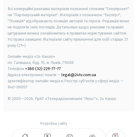
Всі комерційні рекламні матеріали позначені словами "Спецпроєкт"
чи "Партнерський матеріал". Матеріали з позначкою "Експерт",
"Позиція" відображають позицію авторів та героїв. Редакція може
не поділяти їхніх поглядів. Детальніше щодо реклами та правил
цитування можна ознайомитись в правилах користування сайтом.
Усі права захищені.
Матеріали сайту призначені для осіб старше
21
року (21+)
Онлайн-медіа «24 Канал»
пл. Галицька, буд. 15, м. Львів, 79008
Телефон
+380 (32) 229-77-77
Адреса електронної пошти —
legal@24tv.com.ua
Ідентифікатор онлайн-медіа в Реєстрі суб'єктів у сфері медіа —
R40-06057
© 2005—2026,
ПрАТ «Телерадіокомпанія "Люкс"», 24 Канал.
Розробка сайту
-