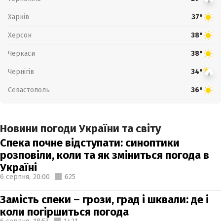
Харків
37°
Херсон
38°
Черкаси
38°
Чернігів
34°
Севастополь
36°
Новини погоди України та світу
Спека почне відступати: синоптики
розповіли, коли та як зміниться погода в
Україні
6 серпня,
20:00
625
Замість спеки – грози, град і шквали: де і
коли погіршиться погода