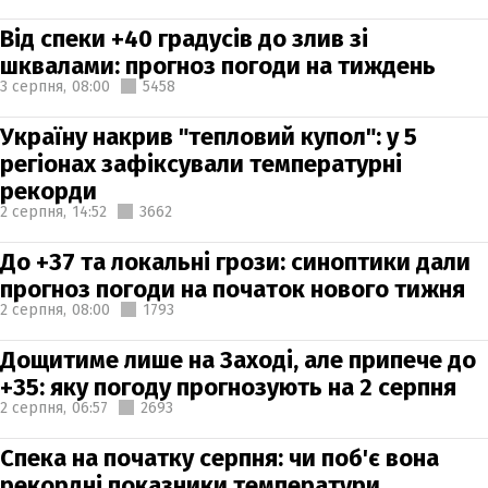
Від спеки +40 градусів до злив зі
шквалами: прогноз погоди на тиждень
3 серпня,
08:00
5458
Україну накрив "тепловий купол": у 5
регіонах зафіксували температурні
рекорди
2 серпня,
14:52
3662
До +37 та локальні грози: синоптики дали
прогноз погоди на початок нового тижня
2 серпня,
08:00
1793
Дощитиме лише на Заході, але припече до
+35: яку погоду прогнозують на 2 серпня
2 серпня,
06:57
2693
Спека на початку серпня: чи поб'є вона
рекордні показники температури