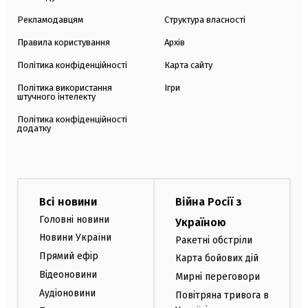
Рекламодавцям
Структура власності
Правила користування
Архів
Політика конфіденційності
Карта сайту
Політика використання
Ігри
штучного інтелекту
Політика конфіденційності
додатку
Всі новини
Війна Росії з
Головні новини
Україною
Новини України
Ракетні обстріли
Прямий ефір
Карта бойових дій
Відеоновини
Мирні переговори
Аудіоновини
Повітряна тривога в