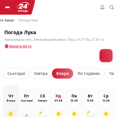
24 Канал
Погода Лука
Погода Лука
Хмельницька обл., Хмельницький район, Лука, 49.27°Пн, 27.14°Сх
Змінити місто
Сьогодні
Завтра
Вчора
По годинах
Тиж
Чт
Пт
Сб
Нд
Пн
Вт
Ср
Вчора
Сьогодні
Завтра
09.08
10.08
11.08
12.08