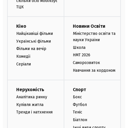
скільки осіб мобілізує
ТЦК
Кіно
Новини Освіти
Найцікавіші фільми
Міністерство освіти та
науки України
Українські фільми
Школа
Фільми на вечір
НМТ 2026
Комедії
Саморозвиток
Серіали
Навчання за кордоном
Нерухомість
Спорт
Аналітика ринку
Бокс
Купівля житла
Футбол
Тренди і натхнення
Теніс
Біатлон
Інші види спорту