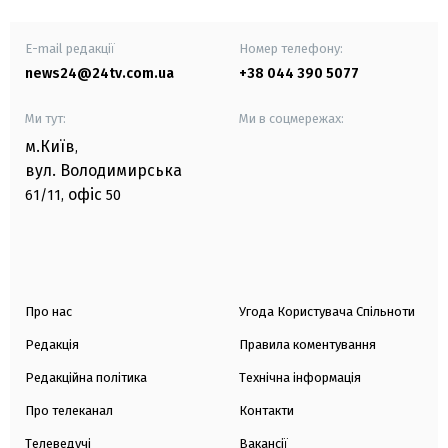
E-mail редакції
Номер телефону:
news24@24tv.com.ua
+38 044 390 5077
Ми тут:
Ми в соцмережах:
м.Київ
,
вул. Володимирська
офіс
61/11,
50
Про нас
Угода Користувача Спільноти
Редакція
Правила коментування
Редакційна політика
Технічна інформація
Про телеканал
Контакти
Телеведучі
Вакансії