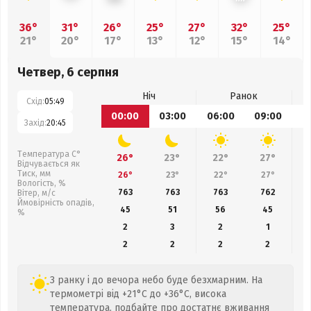
36°
31°
26°
25°
27°
32°
25°
21°
20°
17°
13°
12°
15°
14°
Четвер, 6 серпня
Ніч
Ранок
Схід:
05:49
00:00
03:00
06:00
09:00
1
Захід:
20:45
Температура С°
26°
23°
22°
27°
Відчувається як
Тиск, мм
26°
23°
22°
27°
Вологість, %
763
763
763
762
Вітер, м/с
Ймовірність опадів,
45
51
56
45
%
2
3
2
1
2
2
2
2
З ранку і до вечора небо буде безхмарним. На
термометрі від +21°C до +36°C, висока
температура, подбайте про достатнє вживання