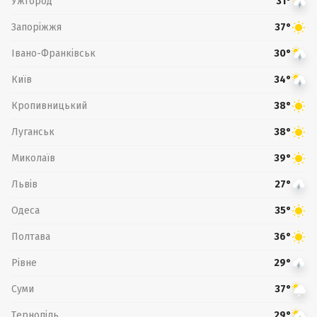
Ужгород
31°
Запоріжжя
37°
Івано-Франківськ
30°
Київ
34°
Кропивницький
38°
Луганськ
38°
Миколаїв
39°
Львів
27°
Одеса
35°
Полтава
36°
Рівне
29°
Суми
37°
Тернопіль
29°