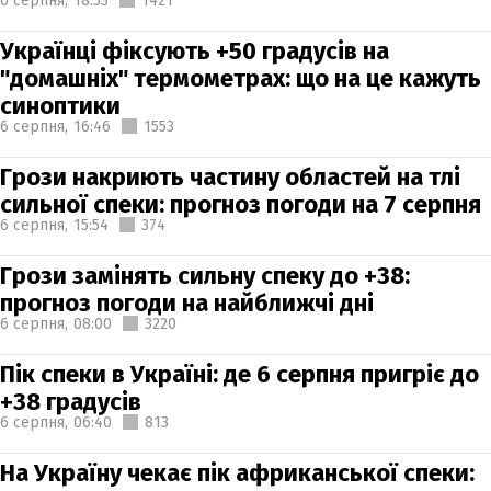
6 серпня,
18:53
1421
Українці фіксують +50 градусів на
"домашніх" термометрах: що на це кажуть
синоптики
6 серпня,
16:46
1553
Грози накриють частину областей на тлі
сильної спеки: прогноз погоди на 7 серпня
6 серпня,
15:54
374
Грози замінять сильну спеку до +38:
прогноз погоди на найближчі дні
6 серпня,
08:00
3220
Пік спеки в Україні: де 6 серпня пригріє до
+38 градусів
6 серпня,
06:40
813
На Україну чекає пік африканської спеки: