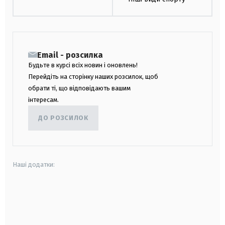
Email - розсилка
Будьте в курсі всіх новин і оновлень!
Перейдіть на сторінку наших розсилок, щоб
обрати ті, що відповідають вашим
інтересам.
ДО РОЗСИЛОК
Наші додатки:
android
apple
smart tv
samsung smart tv