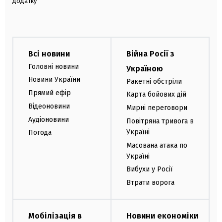
додатку
Всі новини
Війна Росії з
Головні новини
Україною
Новини України
Ракетні обстріли
Прямий ефір
Карта бойових дій
Відеоновини
Мирні переговори
Аудіоновини
Повітряна тривога в
Україні
Погода
Масована атака по
Україні
Вибухи у Росії
Втрати ворога
Мобілізація в
Новини економіки