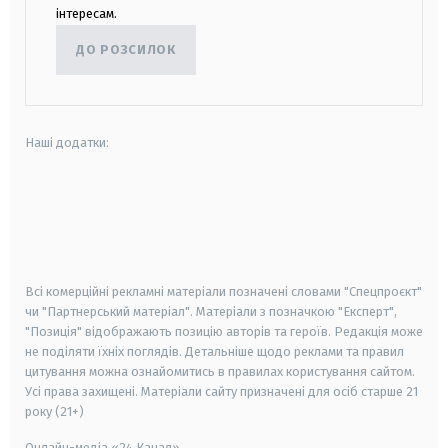
інтересам.
ДО РОЗСИЛОК
Наші додатки:
android
apple
smart tv
samsung smart tv
Всі комерційні рекламні матеріали позначені словами "Спецпроєкт"
чи "Партнерський матеріал". Матеріали з позначкою "Експерт",
"Позиція" відображають позицію авторів та героїв. Редакція може
не поділяти їхніх поглядів. Детальніше щодо реклами та правил
цитування можна ознайомитись в правилах користування сайтом.
Усі права захищені.
Матеріали сайту призначені для осіб старше
21
року (21+)
Онлайн-медіа «24 Канал»