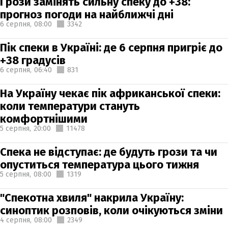
Грози замінять сильну спеку до +38:
прогноз погоди на найближчі дні
6 серпня,
08:00
3342
Пік спеки в Україні: де 6 серпня пригріє до
+38 градусів
6 серпня,
06:40
831
На Україну чекає пік африканської спеки:
коли температури стануть
комфортнішими
5 серпня,
20:00
11478
Спека не відступає: де будуть грози та чи
опуститься температура цього тижня
5 серпня,
08:00
1319
"Спекотна хвиля" накрила Україну:
синоптик розповів, коли очікуються зміни
4 серпня,
08:00
2349