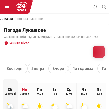
24 Канал
Погода Лукашове
Погода Лукашове
Харківська обл., Чугуївський район, Лукашове, 50.33°Пн, 37.42°Сх
Змінити місто
Сьогодні
Завтра
Вчора
По годинах
Тиж
Сб
Нд
Пн
Вт
Ср
Чт
Пт
Сьогодні
Завтра
10.08
11.08
12.08
13.08
14.08