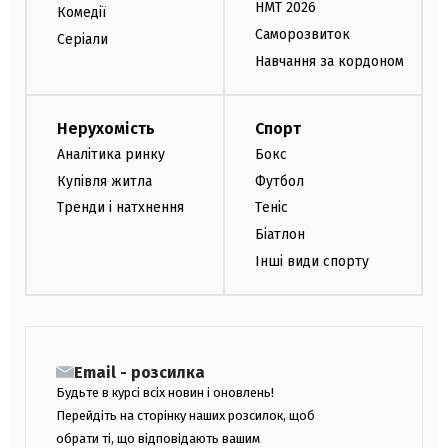
НМТ 2026
Комедії
Саморозвиток
Серіали
Навчання за кордоном
Нерухомість
Спорт
Аналітика ринку
Бокс
Купівля житла
Футбол
Тренди і натхнення
Теніс
Біатлон
Інші види спорту
Email - розсилка
Будьте в курсі всіх новин і оновлень!
Перейдіть на сторінку наших розсилок, щоб
обрати ті, що відповідають вашим