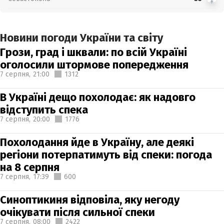
Новини погоди України та світу
Грози, град і шквали: по всій Україні
оголосили штормове попередження
7 серпня,
21:00
1312
В Україні дещо похолодає: як надовго
відступить спека
7 серпня,
20:00
1776
Похолодання йде в Україну, але деякі
регіони потерпатимуть від спеки: погода
на 8 серпня
7 серпня,
17:39
600
Синоптикиня відповіла, яку негоду
очікувати після сильної спеки
7 серпня,
08:00
2422