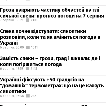
Грози накриють частину областей на тлі
сильної спеки: прогноз погоди на 7 серпня
7 серпня,
06:21
2380
Спека почне відступати: синоптики
розповіли, коли та як зміниться погода в
Україні
6 серпня,
20:00
1011
Замість спеки – грози, град і шквали: де і
коли погіршиться погода
6 серпня,
18:53
2115
Українці фіксують +50 градусів на
"домашніх" термометрах: що на це кажуть
синоптики
6 серпня,
16:46
2321