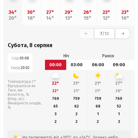
34°
30°
27°
29°
26°
23°
23°
20°
18°
14°
13°
15°
12°
10°
7
/13
Субота, 8 серпня
Ніч
Ранок
Схід:
05:08
00:00
03:00
06:00
09:00
1
Захід:
20:02
Температура С°
22°
21°
21°
27°
Відчувається як
Тиск, мм
22°
21°
21°
28°
Вологість, %
760
759
759
760
Вітер, м/с
Ймовірність опадів,
65
62
68
52
%
3
2
1
1
2
2
2
3
На термометрі від +20°C до +34°C. Зранку небо