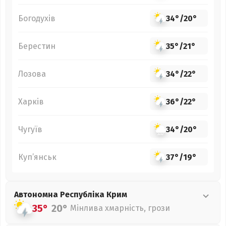
Богодухів
34°
/
20°
Берестин
35°
/
21°
Лозова
34°
/
22°
Харків
36°
/
22°
Чугуїв
34°
/
20°
Куп’янськ
37°
/
19°
Автономна Республіка Крим
35°
20°
Мінлива хмарність, грози