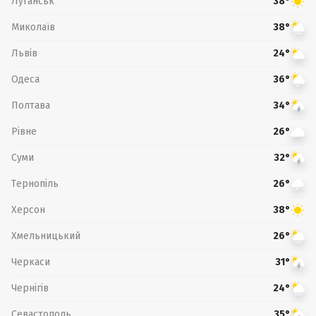
Луганськ
38°
Миколаїв
38°
Львів
24°
Одеса
36°
Полтава
34°
Рівне
26°
Суми
32°
Тернопіль
26°
Херсон
38°
Хмельницький
26°
Черкаси
31°
Чернігів
24°
Севастополь
35°