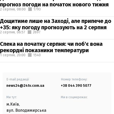
прогноз погоди на початок нового тижня
2 серпня,
08:00
1793
Дощитиме лише на Заході, але припече до
+35: яку погоду прогнозують на 2 серпня
2 серпня,
06:57
2697
Спека на початку серпня: чи поб'є вона
рекордні показники температури
1 серпня,
20:00
1540
E-mail редакції
Номер телефону:
news24@24tv.com.ua
+38 044 390 5077
Ми тут:
Ми в соцмережах:
м.Київ
,
вул. Володимирська