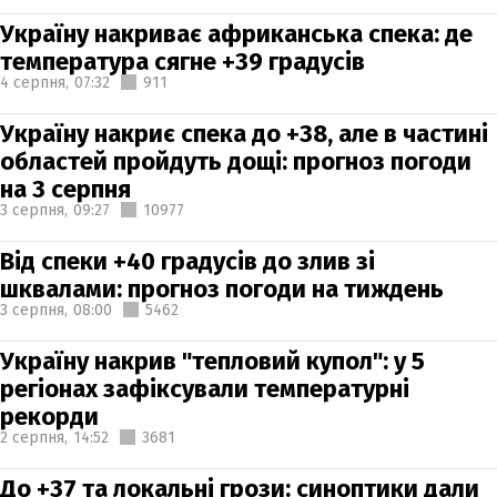
Україну накриває африканська спека: де
температура сягне +39 градусів
4 серпня,
07:32
911
Україну накриє спека до +38, але в частині
областей пройдуть дощі: прогноз погоди
на 3 серпня
3 серпня,
09:27
10977
Від спеки +40 градусів до злив зі
шквалами: прогноз погоди на тиждень
3 серпня,
08:00
5462
Україну накрив "тепловий купол": у 5
регіонах зафіксували температурні
рекорди
2 серпня,
14:52
3681
До +37 та локальні грози: синоптики дали