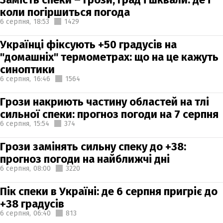
коли погіршиться погода
6 серпня,
18:53
1429
Українці фіксують +50 градусів на
"домашніх" термометрах: що на це кажуть
синоптики
6 серпня,
16:46
1564
Грози накриють частину областей на тлі
сильної спеки: прогноз погоди на 7 серпня
6 серпня,
15:54
374
Грози замінять сильну спеку до +38:
прогноз погоди на найближчі дні
6 серпня,
08:00
3220
Пік спеки в Україні: де 6 серпня пригріє до
+38 градусів
6 серпня,
06:40
813