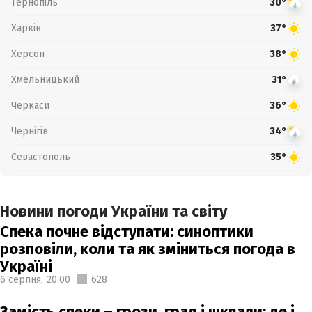
Тернопіль
30°
Харків
37°
Херсон
38°
Хмельницький
31°
Черкаси
36°
Чернігів
34°
Севастополь
35°
Новини погоди України та світу
Спека почне відступати: синоптики
розповіли, коли та як зміниться погода в
Україні
6 серпня,
20:00
628
Замість спеки – грози, град і шквали: де і