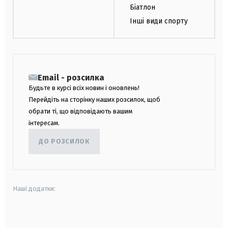
Біатлон
Інші види спорту
Email - розсилка
Будьте в курсі всіх новин і оновлень!
Перейдіть на сторінку наших розсилок, щоб
обрати ті, що відповідають вашим
інтересам.
ДО РОЗСИЛОК
Наші додатки:
android
apple