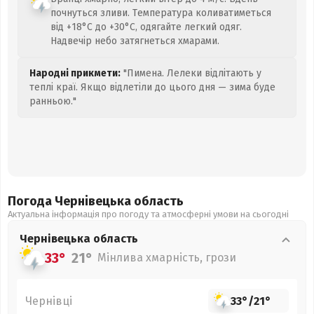
почнуться зливи. Температура коливатиметься
від +18°C до +30°C, одягайте легкий одяг.
Надвечір небо затягнеться хмарами.
Народні прикмети:
"Пимена. Лелеки відлітають у
теплі краї. Якщо відлетіли до цього дня — зима буде
ранньою."
Погода Чернівецька
область
Актуальна інформація про погоду та атмосферні умови на сьогодні
Чернівецька
область
33°
21°
Мінлива хмарність, грози
Чернівці
33°
/
21°