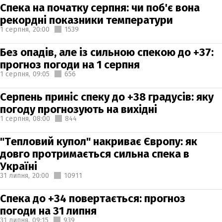
Спека на початку серпня: чи поб'є вона
рекордні показники температури
1 серпня,
20:00
1539
Без опадів, але із сильною спекою до +37:
прогноз погоди на 1 серпня
1 серпня,
09:05
656
Серпень приніс спеку до +38 градусів: яку
погоду прогнозують на вихідні
1 серпня,
08:00
844
"Тепловий купол" накриває Європу: як
довго протримається сильна спека в
Україні
31 липня,
20:00
10911
Спека до +34 повертається: прогноз
погоди на 31 липня
31 липня,
09:15
939