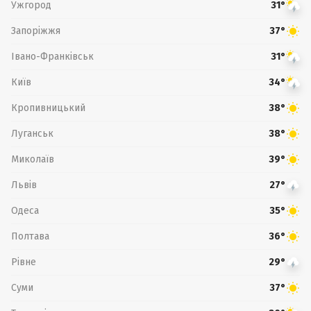
Ужгород
31°
Запоріжжя
37°
Івано-Франківськ
31°
Київ
34°
Кропивницький
38°
Луганськ
38°
Миколаїв
39°
Львів
27°
Одеса
35°
Полтава
36°
Рівне
29°
Суми
37°