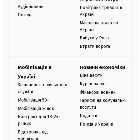
Аудіоновини
Повітряна тривога в
Україні
Погода
Масована атака по
Україні
Вибухи у Росії
Втрати ворога
Мобілізація в
Новини економіки
Ціна нафти
Україні
Курси валют
Звільнення з військової
служби
Фінансові новини
Мобілізація 50+
Тарифи на комунальні
послуги
Мобілізація жінок
Податки
Контракт для 18-24-
річних
Пенсія в Україні
Відстрочка від
мобілізації