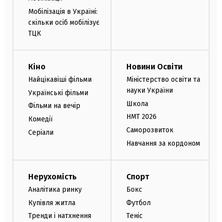
Мобілізація в Україні:
скільки осіб мобілізує
ТЦК
Кіно
Новини Освіти
Найцікавіші фільми
Міністерство освіти та
науки України
Українські фільми
Школа
Фільми на вечір
НМТ 2026
Комедії
Саморозвиток
Серіали
Навчання за кордоном
Нерухомість
Спорт
Аналітика ринку
Бокс
Купівля житла
Футбол
Тренди і натхнення
Теніс