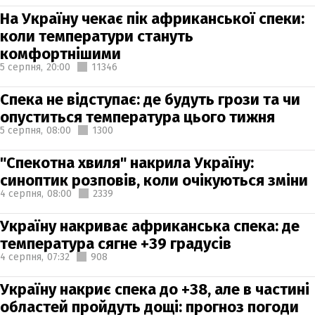
На Україну чекає пік африканської спеки:
коли температури стануть
комфортнішими
5 серпня,
20:00
11346
Спека не відступає: де будуть грози та чи
опуститься температура цього тижня
5 серпня,
08:00
1300
"Спекотна хвиля" накрила Україну:
синоптик розповів, коли очікуються зміни
4 серпня,
08:00
2339
Україну накриває африканська спека: де
температура сягне +39 градусів
4 серпня,
07:32
908
Україну накриє спека до +38, але в частині
областей пройдуть дощі: прогноз погоди