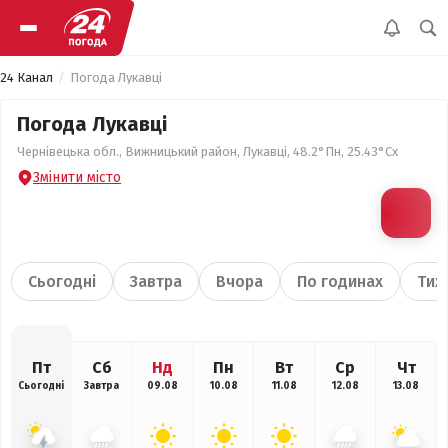
24 Канал
Погода Лукавці
Погода Лукавці
Чернівецька обл., Вижницький район, Лукавці, 48.2°Пн, 25.43°Сх
Змінити місто
Сьогодні
Завтра
Вчора
По годинах
Тиж
Пт
Сб
Нд
Пн
Вт
Ср
Чт
Сьогодні
Завтра
09.08
10.08
11.08
12.08
13.08