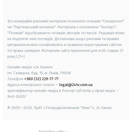
smart tv
samsung smart tv
Всі комерційні рекламні матеріали позначені словами "Спецпроєкт"
чи "Партнерський матеріал". Матеріали з позначкою "Експерт",
"Позиція" відображають позицію авторів та героїв. Редакція може
не поділяти їхніх поглядів. Детальніше щодо реклами та правил
цитування можна ознайомитись в правилах користування сайтом.
Усі права захищені.
Матеріали сайту призначені для осіб старше
21
року (21+)
Онлайн-медіа «24 Канал»
пл. Галицька, буд. 15, м. Львів, 79008
Телефон
+380 (32) 229-77-77
Адреса електронної пошти —
legal@24tv.com.ua
Ідентифікатор онлайн-медіа в Реєстрі суб'єктів у сфері медіа —
R40-06057
© 2005—2026,
ПрАТ «Телерадіокомпанія "Люкс"», 24 Канал.
Розробка сайту
-