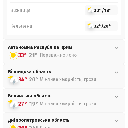
Вижниця
30°
/
18°
Кельменці
32°
/
20°
Автономна Республіка Крим
33°
21°
Переважно ясно
Вінницька
область
34°
20°
Мінлива хмарність, грози
Волинська
область
27°
19°
Мінлива хмарність, грози
Дніпропетровська
область
Ясно