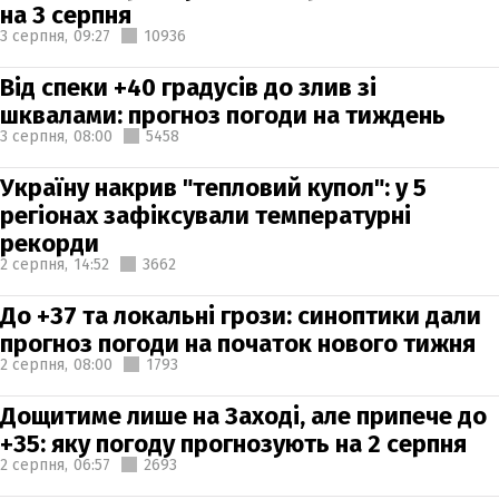
на 3 серпня
3 серпня,
09:27
10936
Від спеки +40 градусів до злив зі
шквалами: прогноз погоди на тиждень
3 серпня,
08:00
5458
Україну накрив "тепловий купол": у 5
регіонах зафіксували температурні
рекорди
2 серпня,
14:52
3662
До +37 та локальні грози: синоптики дали
прогноз погоди на початок нового тижня
2 серпня,
08:00
1793
Дощитиме лише на Заході, але припече до
+35: яку погоду прогнозують на 2 серпня
2 серпня,
06:57
2693