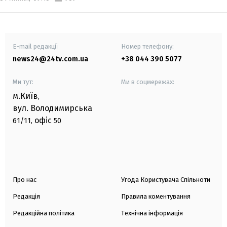
E-mail редакції
Номер телефону:
news24@24tv.com.ua
+38 044 390 5077
Ми тут:
Ми в соцмережах:
м.Київ
,
вул. Володимирська
офіс
61/11,
50
Про нас
Угода Користувача Спільноти
Редакція
Правила коментування
Редакційна політика
Технічна інформація