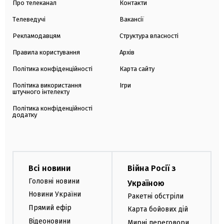
Про телеканал
Контакти
Телеведучі
Вакансії
Рекламодавцям
Структура власності
Правила користування
Архів
Політика конфіденційності
Карта сайту
Політика використання
Ігри
штучного інтелекту
Політика конфіденційності
додатку
Всі новини
Війна Росії з
Головні новини
Україною
Новини України
Ракетні обстріли
Прямий ефір
Карта бойових дій
Відеоновини
Мирні переговори