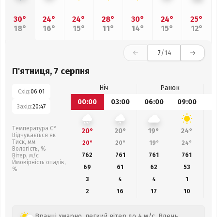
30°
24°
24°
28°
30°
24°
25°
18°
16°
15°
11°
14°
15°
12°
7
/14
П'ятниця, 7 серпня
Ніч
Ранок
Схід:
06:01
00:00
03:00
06:00
09:00
1
Захід:
20:47
Температура С°
20°
20°
19°
24°
Відчувається як
Тиск, мм
20°
20°
19°
24°
Вологість, %
762
761
761
761
Вітер, м/с
Ймовірність опадів,
69
61
62
53
%
3
4
4
1
2
16
17
10
Вранці хмарно, легкий вітер до 4 м/с. Вдень