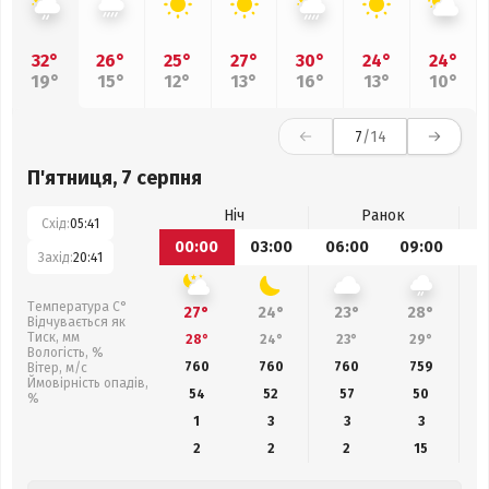
32°
26°
25°
27°
30°
24°
24°
19°
15°
12°
13°
16°
13°
10°
7
/14
П'ятниця, 7 серпня
Ніч
Ранок
Схід:
05:41
00:00
03:00
06:00
09:00
1
Захід:
20:41
Температура С°
27°
24°
23°
28°
Відчувається як
Тиск, мм
28°
24°
23°
29°
Вологість, %
760
760
760
759
Вітер, м/с
Ймовірність опадів,
54
52
57
50
%
1
3
3
3
2
2
2
15