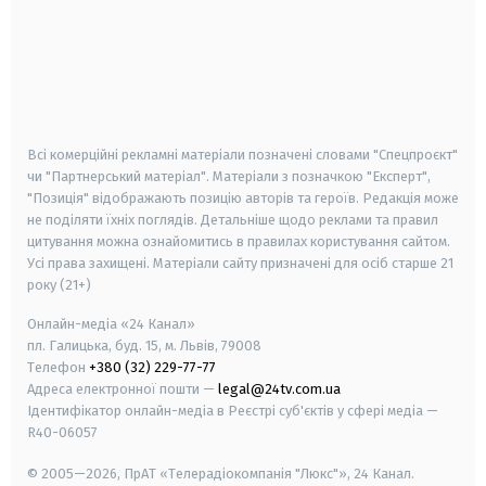
android
apple
smart tv
samsung smart tv
Всі комерційні рекламні матеріали позначені словами "Спецпроєкт"
чи "Партнерський матеріал". Матеріали з позначкою "Експерт",
"Позиція" відображають позицію авторів та героїв. Редакція може
не поділяти їхніх поглядів. Детальніше щодо реклами та правил
цитування можна ознайомитись в правилах користування сайтом.
Усі права захищені.
Матеріали сайту призначені для осіб старше
21
року (21+)
Онлайн-медіа «24 Канал»
пл. Галицька, буд. 15, м. Львів, 79008
Телефон
+380 (32) 229-77-77
Адреса електронної пошти —
legal@24tv.com.ua
Ідентифікатор онлайн-медіа в Реєстрі суб'єктів у сфері медіа —
R40-06057
© 2005—2026,
ПрАТ «Телерадіокомпанія "Люкс"», 24 Канал.