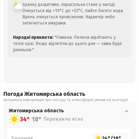
Зранку дощитиме, парасолька стане у нагоді.
Очікується від +19°C до +32°C, пийте багато води.
Вдень очікується прояснення. Надвечір небо
затягнеться хмарами.
Народні прикмети:
"Пимена. Лелеки відлітають у
теплі краї. Якщо відлетіли до цього дня — зима буде
ранньою."
Погода Житомирська
область
Актуальна інформація про погоду та атмосферні умови на сьогодні
Житомирська
область
34°
18°
Переважно ясно
Бердичів
34°
/
18°