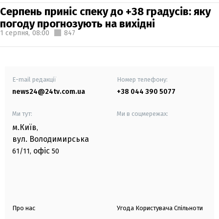
Серпень приніс спеку до +38 градусів: яку
погоду прогнозують на вихідні
1 серпня,
08:00
847
E-mail редакції
Номер телефону:
news24@24tv.com.ua
+38 044 390 5077
Ми тут:
Ми в соцмережах:
м.Київ
,
вул. Володимирська
офіс
61/11,
50
Про нас
Угода Користувача Спільноти