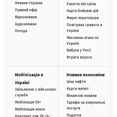
Новини України
Ракетні обстріли
Прямий ефір
Карта бойових дій
Відеоновини
Мирні переговори
Аудіоновини
Повітряна тривога в
Україні
Погода
Масована атака по
Україні
Вибухи у Росії
Втрати ворога
Мобілізація в
Новини економіки
Ціна нафти
Україні
Курси валют
Звільнення з військової
служби
Фінансові новини
Мобілізація 50+
Тарифи на комунальні
послуги
Мобілізація жінок
Податки
Контракт для 18-24-