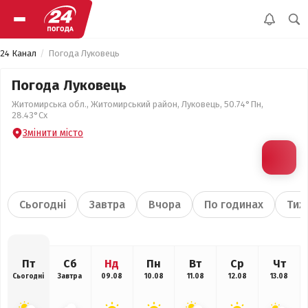
24 Канал
Погода Луковець
Погода Луковець
Житомирська обл., Житомирський район, Луковець, 50.74°Пн,
28.43°Сх
Змінити місто
Сьогодні
Завтра
Вчора
По годинах
Тиж
Пт
Сб
Нд
Пн
Вт
Ср
Чт
Сьогодні
Завтра
09.08
10.08
11.08
12.08
13.08