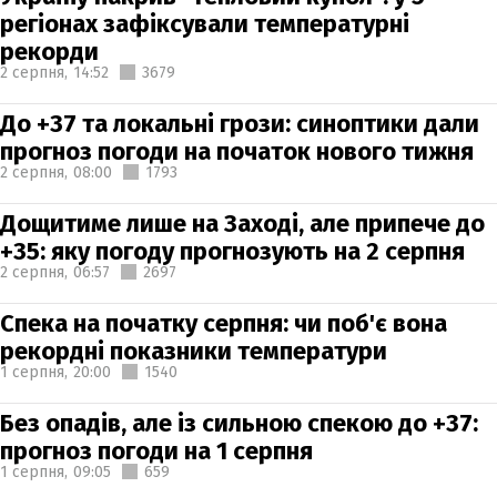
регіонах зафіксували температурні
рекорди
2 серпня,
14:52
3679
До +37 та локальні грози: синоптики дали
прогноз погоди на початок нового тижня
2 серпня,
08:00
1793
Дощитиме лише на Заході, але припече до
+35: яку погоду прогнозують на 2 серпня
2 серпня,
06:57
2697
Спека на початку серпня: чи поб'є вона
рекордні показники температури
1 серпня,
20:00
1540
Без опадів, але із сильною спекою до +37:
прогноз погоди на 1 серпня
1 серпня,
09:05
659