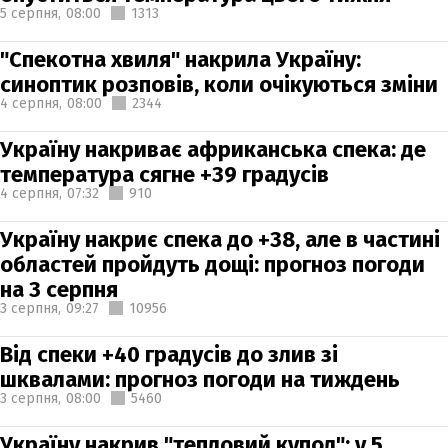
5 серпня,
08:00
1313
"Спекотна хвиля" накрила Україну:
синоптик розповів, коли очікуються зміни
4 серпня,
08:00
2344
Україну накриває африканська спека: де
температура сягне +39 градусів
4 серпня,
07:32
910
Україну накриє спека до +38, але в частині
областей пройдуть дощі: прогноз погоди
на 3 серпня
3 серпня,
09:27
10956
Від спеки +40 градусів до злив зі
шквалами: прогноз погоди на тиждень
3 серпня,
08:00
5460
Україну накрив "тепловий купол": у 5