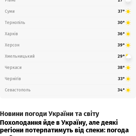
Рівне
27°
Суми
37°
Тернопіль
30°
Харків
36°
Херсон
39°
Хмельницький
29°
Черкаси
38°
Чернігів
33°
Севастополь
34°
Новини погоди України та світу
Похолодання йде в Україну, але деякі
регіони потерпатимуть від спеки: погода