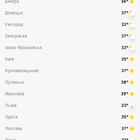
Дніпро
36°
Донецьк
37°
Ужгород
32°
Запоріжжя
37°
Івано-Франківськ
32°
Київ
35°
Кропивницький
37°
Луганськ
38°
Миколаїв
39°
Львів
23°
Одеса
35°
Полтава
37°