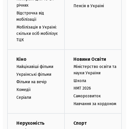
річних
Пенсія в Україні
Відстрочка від
мобілізації
Мобілізація в Україні:
скільки осіб мобілізує
ТЦК
Кіно
Новини Освіти
Найцікавіші фільми
Міністерство освіти та
науки України
Українські фільми
Школа
Фільми на вечір
НМТ 2026
Комедії
Саморозвиток
Серіали
Навчання за кордоном
Нерухомість
Спорт