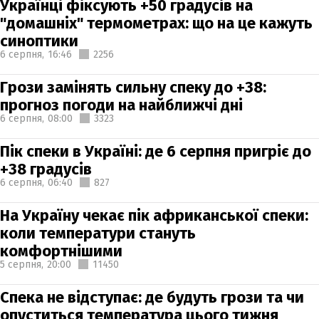
Українці фіксують +50 градусів на
"домашніх" термометрах: що на це кажуть
синоптики
6 серпня,
16:46
2256
Грози замінять сильну спеку до +38:
прогноз погоди на найближчі дні
6 серпня,
08:00
3323
Пік спеки в Україні: де 6 серпня пригріє до
+38 градусів
6 серпня,
06:40
827
На Україну чекає пік африканської спеки:
коли температури стануть
комфортнішими
5 серпня,
20:00
11450
Спека не відступає: де будуть грози та чи
опуститься температура цього тижня