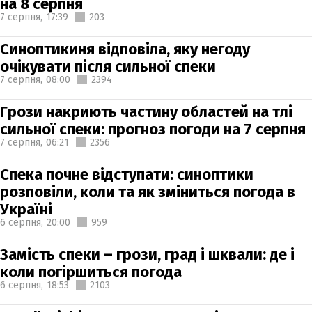
на 8 серпня
7 серпня,
17:39
203
Синоптикиня відповіла, яку негоду
очікувати після сильної спеки
7 серпня,
08:00
2394
Грози накриють частину областей на тлі
сильної спеки: прогноз погоди на 7 серпня
7 серпня,
06:21
2356
Спека почне відступати: синоптики
розповіли, коли та як зміниться погода в
Україні
6 серпня,
20:00
959
Замість спеки – грози, град і шквали: де і
коли погіршиться погода
6 серпня,
18:53
2103