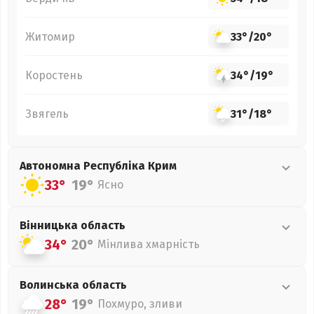
Житомир
33°
/
20°
Коростень
34°
/
19°
Звягель
31°
/
18°
Автономна Республіка Крим
33°
19°
Ясно
Вінницька
область
34°
20°
Мінлива хмарність
Волинська
область
28°
19°
Похмуро, зливи