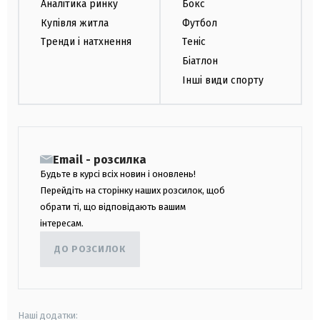
Аналітика ринку
Бокс
Купівля житла
Футбол
Тренди і натхнення
Теніс
Біатлон
Інші види спорту
Email - розсилка
Будьте в курсі всіх новин і оновлень!
Перейдіть на сторінку наших розсилок, щоб
обрати ті, що відповідають вашим
інтересам.
ДО РОЗСИЛОК
Наші додатки: