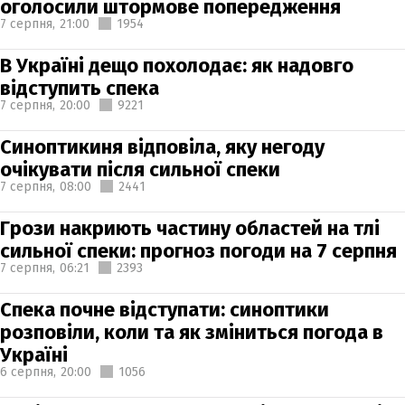
оголосили штормове попередження
7 серпня,
21:00
1954
В Україні дещо похолодає: як надовго
відступить спека
7 серпня,
20:00
9221
Синоптикиня відповіла, яку негоду
очікувати після сильної спеки
7 серпня,
08:00
2441
Грози накриють частину областей на тлі
сильної спеки: прогноз погоди на 7 серпня
7 серпня,
06:21
2393
Спека почне відступати: синоптики
розповіли, коли та як зміниться погода в
Україні
6 серпня,
20:00
1056