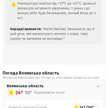
Температура повітря від +10°C до +24°C, ідеальні
умови для активного відпочинку. З ранку і до
вечора небо буде безхмарним, легкий вітер до 3
м/с.
Народні прикмети:
"Матія (Матвія). Вважалося, що в
цей день змії висмоктують молоко з корів, тому
худобу не виганяли на пасовище."
Погода Волинська
область
Актуальна інформація про погоду та атмосферні умови на сьогодні
Волинська
область
24°
10°
Переважно ясно
Камінь-Каширський
24°
/
10°