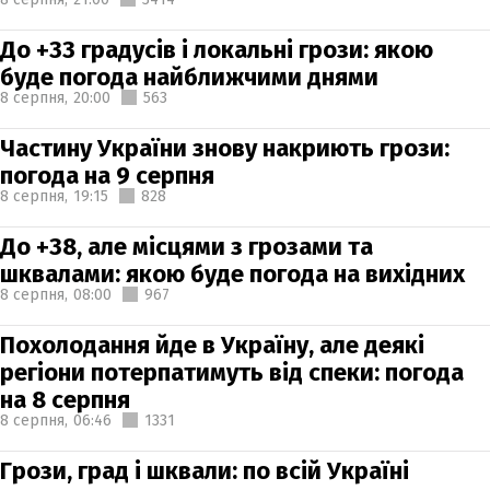
До +33 градусів і локальні грози: якою
буде погода найближчими днями
8 серпня,
20:00
563
Частину України знову накриють грози:
погода на 9 серпня
8 серпня,
19:15
828
До +38, але місцями з грозами та
шквалами: якою буде погода на вихідних
8 серпня,
08:00
967
Похолодання йде в Україну, але деякі
регіони потерпатимуть від спеки: погода
на 8 серпня
8 серпня,
06:46
1331
Грози, град і шквали: по всій Україні