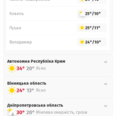
Ковель
25°
/
10°
Луцьк
25°
/
11°
Володимир
24°
/
10°
Автономна Республіка Крим
34°
20°
Ясно
Вінницька
область
24°
13°
Ясно
Дніпропетровська
область
30°
20°
Мінлива хмарність, грози