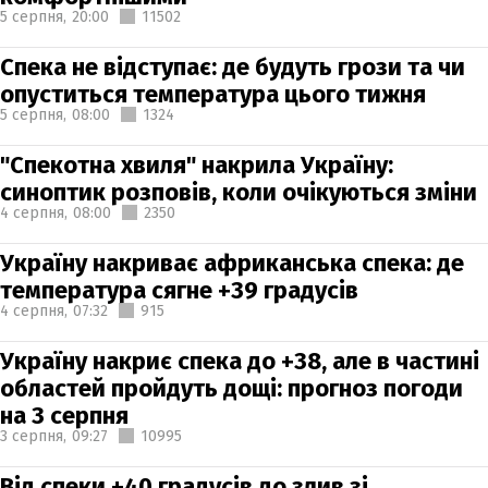
5 серпня,
20:00
11502
Спека не відступає: де будуть грози та чи
опуститься температура цього тижня
5 серпня,
08:00
1324
"Спекотна хвиля" накрила Україну:
синоптик розповів, коли очікуються зміни
4 серпня,
08:00
2350
Україну накриває африканська спека: де
температура сягне +39 градусів
4 серпня,
07:32
915
Україну накриє спека до +38, але в частині
областей пройдуть дощі: прогноз погоди
на 3 серпня
3 серпня,
09:27
10995
Від спеки +40 градусів до злив зі