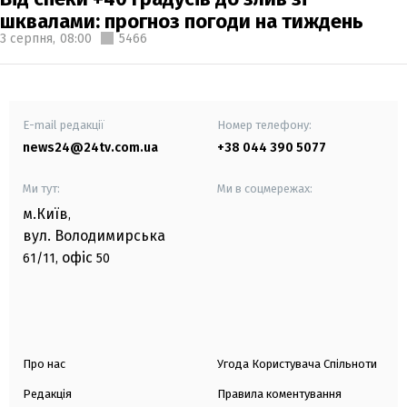
шквалами: прогноз погоди на тиждень
3 серпня,
08:00
5466
E-mail редакції
Номер телефону:
news24@24tv.com.ua
+38 044 390 5077
Ми тут:
Ми в соцмережах:
м.Київ
,
вул. Володимирська
офіс
61/11,
50
Про нас
Угода Користувача Спільноти
Редакція
Правила коментування