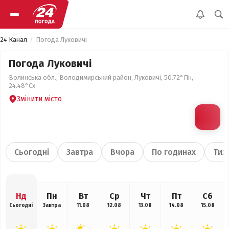
24 Канал
Погода Луковичі
Погода Луковичі
Волинська обл., Володимирський район, Луковичі, 50.72°Пн,
24.48°Сх
Змінити місто
Сьогодні
Завтра
Вчора
По годинах
Тиж
Нд
Пн
Вт
Ср
Чт
Пт
Сб
Сьогодні
Завтра
11.08
12.08
13.08
14.08
15.08