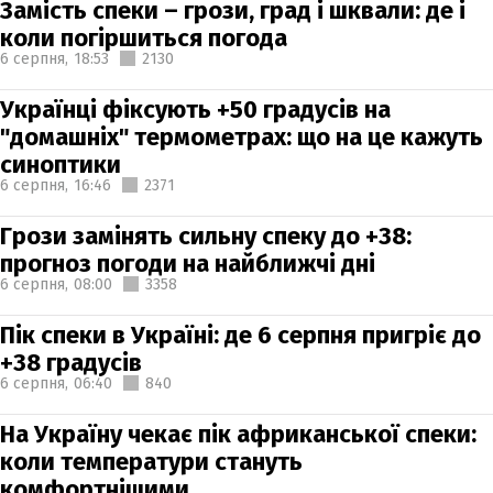
Замість спеки – грози, град і шквали: де і
коли погіршиться погода
6 серпня,
18:53
2130
Українці фіксують +50 градусів на
"домашніх" термометрах: що на це кажуть
синоптики
6 серпня,
16:46
2371
Грози замінять сильну спеку до +38:
прогноз погоди на найближчі дні
6 серпня,
08:00
3358
Пік спеки в Україні: де 6 серпня пригріє до
+38 градусів
6 серпня,
06:40
840
На Україну чекає пік африканської спеки:
коли температури стануть
комфортнішими