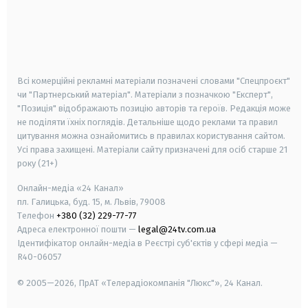
android
apple
smart tv
samsung smart tv
Всі комерційні рекламні матеріали позначені словами "Спецпроєкт"
чи "Партнерський матеріал". Матеріали з позначкою "Експерт",
"Позиція" відображають позицію авторів та героїв. Редакція може
не поділяти їхніх поглядів. Детальніше щодо реклами та правил
цитування можна ознайомитись в правилах користування сайтом.
Усі права захищені.
Матеріали сайту призначені для осіб старше
21
року (21+)
Онлайн-медіа «24 Канал»
пл. Галицька, буд. 15, м. Львів, 79008
Телефон
+380 (32) 229-77-77
Адреса електронної пошти —
legal@24tv.com.ua
Ідентифікатор онлайн-медіа в Реєстрі суб'єктів у сфері медіа —
R40-06057
© 2005—2026,
ПрАТ «Телерадіокомпанія "Люкс"», 24 Канал.