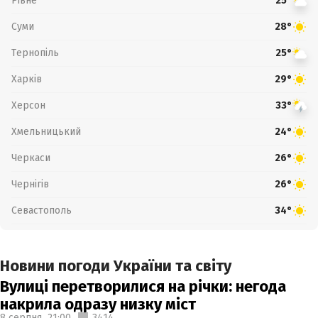
Рівне
25°
Суми
28°
Тернопіль
25°
Харків
29°
Херсон
33°
Хмельницький
24°
Черкаси
26°
Чернігів
26°
Севастополь
34°
Новини погоди України та світу
Вулиці перетворилися на річки: негода
накрила одразу низку міст
8 серпня,
21:00
3414