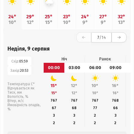
24°
29°
25°
23°
24°
27°
32°
10°
12°
15°
10°
9°
9°
13°
7
/14
Неділя, 9 серпня
Ніч
Ранок
Схід:
05:59
00:00
03:00
06:00
09:00
1
Захід:
20:53
Температура С°
15°
12°
10°
16°
Відчувається як
Тиск, мм
15°
12°
10°
16°
Вологість, %
767
767
767
768
Вітер, м/с
Ймовірність опадів,
67
68
77
66
%
3
3
2
3
2
2
2
2