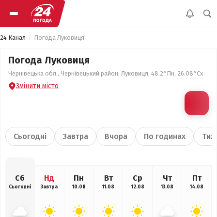
24 Канал
Погода Луковиця
Погода Луковиця
Чернівецька обл., Чернівецький район, Луковиця, 48.2°Пн, 26.08°Сх
Змінити місто
Сьогодні
Завтра
Вчора
По годинах
Тиж
Сб
Нд
Пн
Вт
Ср
Чт
Пт
Сьогодні
Завтра
10.08
11.08
12.08
13.08
14.08