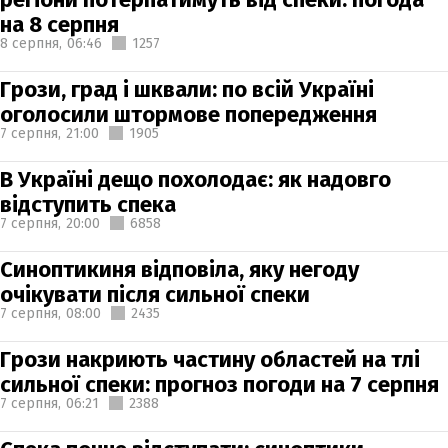
на 8 серпня
8 серпня,
06:46
1257
Грози, град і шквали: по всій Україні
оголосили штормове попередження
7 серпня,
21:00
1905
В Україні дещо похолодає: як надовго
відступить спека
7 серпня,
20:00
6858
Синоптикиня відповіла, яку негоду
очікувати після сильної спеки
7 серпня,
08:00
2435
Грози накриють частину областей на тлі
сильної спеки: прогноз погоди на 7 серпня
7 серпня,
06:21
2388