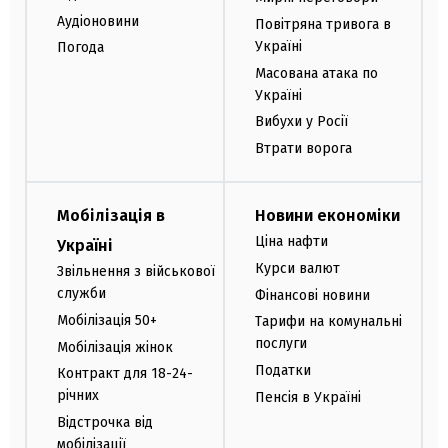
Аудіоновини
Повітряна тривога в
Україні
Погода
Масована атака по
Україні
Вибухи у Росії
Втрати ворога
Мобілізація в
Новини економіки
Ціна нафти
Україні
Курси валют
Звільнення з військової
служби
Фінансові новини
Мобілізація 50+
Тарифи на комунальні
послуги
Мобілізація жінок
Податки
Контракт для 18-24-
річних
Пенсія в Україні
Відстрочка від
мобілізації