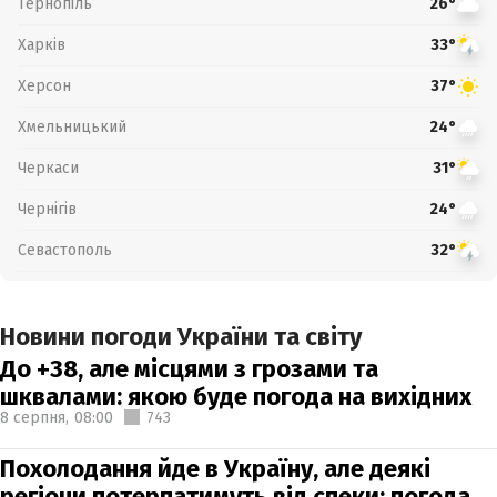
Тернопіль
26°
Харків
33°
Херсон
37°
Хмельницький
24°
Черкаси
31°
Чернігів
24°
Севастополь
32°
Новини погоди України та світу
До +38, але місцями з грозами та
шквалами: якою буде погода на вихідних
8 серпня,
08:00
743
Похолодання йде в Україну, але деякі
регіони потерпатимуть від спеки: погода