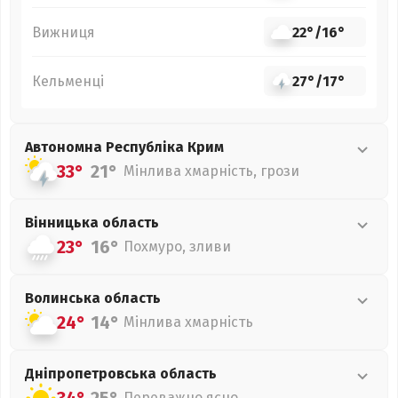
Вижниця
22°
/
16°
Кельменці
27°
/
17°
Автономна Республіка Крим
33°
21°
Мінлива хмарність, грози
Вінницька
область
23°
16°
Похмуро, зливи
Волинська
область
24°
14°
Мінлива хмарність
Дніпропетровська
область
Переважно ясно