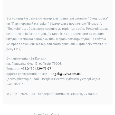
smart tv
samsung smart tv
Всі комерційні рекламні матеріали позначені словами "Спецпроєкт"
чи "Партнерський матеріал". Матеріали з позначкою "Експерт",
"Позиція" відображають позицію авторів та героїв. Редакція може
не поділяти їхніх поглядів. Детальніше щодо реклами та правил
цитування можна ознайомитись в правилах користування сайтом.
Усі права захищені.
Матеріали сайту призначені для осіб старше
21
року (21+)
Онлайн-медіа «24 Канал»
пл. Галицька, буд. 15, м. Львів, 79008
Телефон
+380 (32) 229-77-77
Адреса електронної пошти —
legal@24tv.com.ua
Ідентифікатор онлайн-медіа в Реєстрі суб'єктів у сфері медіа —
R40-06057
© 2005—2026,
ПрАТ «Телерадіокомпанія "Люкс"», 24 Канал.
Розробка сайту
-