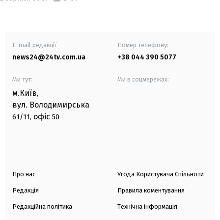
E-mail редакції
Номер телефону:
news24@24tv.com.ua
+38 044 390 5077
Ми тут:
Ми в соцмережах:
м.Київ
,
вул. Володимирська
офіс
61/11,
50
Про нас
Угода Користувача Спільноти
Редакція
Правила коментування
Редакційна політика
Технічна інформація