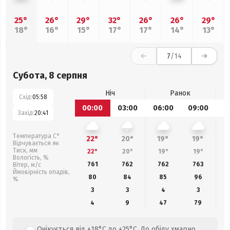
25°
26°
29°
32°
26°
26°
29°
18°
16°
15°
17°
17°
14°
13°
7
/14
Субота, 8 серпня
Ніч
Ранок
Схід:
05:58
00:00
03:00
06:00
09:00
1
Захід:
20:41
Температура С°
22°
20°
19°
19°
Відчувається як
Тиск, мм
22°
20°
19°
19°
Вологість, %
761
762
762
763
Вітер, м/с
Ймовірність опадів,
80
84
85
96
%
3
3
4
3
4
9
47
79
Очікується від +18°C до +25°C. До обіду хмарно,