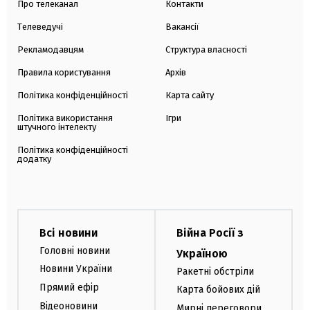
Про телеканал
Контакти
Телеведучі
Вакансії
Рекламодавцям
Структура власності
Правила користування
Архів
Політика конфіденційності
Карта сайту
Політика використання
Ігри
штучного інтелекту
Політика конфіденційності
додатку
Всі новини
Війна Росії з
Головні новини
Україною
Новини України
Ракетні обстріли
Прямий ефір
Карта бойових дій
Відеоновини
Мирні переговори