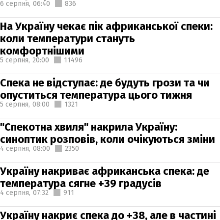
6 серпня,
06:40
836
На Україну чекає пік африканської спеки:
коли температури стануть
комфортнішими
5 серпня,
20:00
11496
Спека не відступає: де будуть грози та чи
опуститься температура цього тижня
5 серпня,
08:00
1321
"Спекотна хвиля" накрила Україну:
синоптик розповів, коли очікуються зміни
4 серпня,
08:00
2350
Україну накриває африканська спека: де
температура сягне +39 градусів
4 серпня,
07:32
911
Україну накриє спека до +38, але в частині