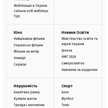
Мобілізація в Україні:
скільки осіб мобілізує
ТЦК
Кіно
Новини Освіти
Найцікавіші фільми
Міністерство освіти та
науки України
Українські фільми
Школа
Фільми на вечір
НМТ 2026
Комедії
Саморозвиток
Серіали
Навчання за кордоном
Нерухомість
Спорт
Аналітика ринку
Бокс
Купівля житла
Футбол
Тренди і натхнення
Теніс