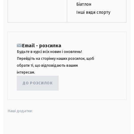
Біатлон
Інші види спорту
Email - розсилка
Будьте в курсі всіх новин і оновлень!
Перейдіть на сторінку наших розсилок, щоб
обрати ті, що відповідають вашим
інтересам.
ДО РОЗСИЛОК
Наші додатки:
android
apple