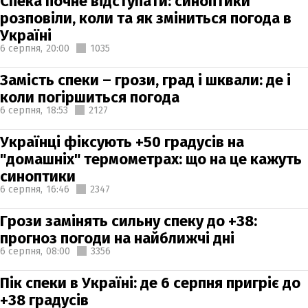
Спека почне відступати: синоптики
розповіли, коли та як зміниться погода в
Україні
6 серпня,
20:00
1035
Замість спеки – грози, град і шквали: де і
коли погіршиться погода
6 серпня,
18:53
2127
Українці фіксують +50 градусів на
"домашніх" термометрах: що на це кажуть
синоптики
6 серпня,
16:46
2347
Грози замінять сильну спеку до +38:
прогноз погоди на найближчі дні
6 серпня,
08:00
3356
Пік спеки в Україні: де 6 серпня пригріє до
+38 градусів