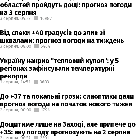
областей пройдуть дощі: прогноз погоди
на 3 серпня
3 серпня,
09:27
10987
Від спеки +40 градусів до злив зі
шквалами: прогноз погоди на тиждень
3 серпня,
08:00
5464
Україну накрив "тепловий купол": у 5
регіонах зафіксували температурні
рекорди
2 серпня,
14:52
3683
До +37 та локальні грози: синоптики дали
прогноз погоди на початок нового тижня
2 серпня,
08:00
1794
Дощитиме лише на Заході, але припече до
+35: яку погоду прогнозують на 2 серпня
2 серпня,
06:57
2701