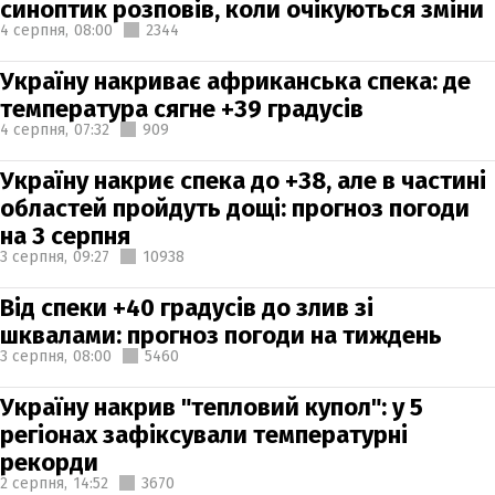
синоптик розповів, коли очікуються зміни
4 серпня,
08:00
2344
Україну накриває африканська спека: де
температура сягне +39 градусів
4 серпня,
07:32
909
Україну накриє спека до +38, але в частині
областей пройдуть дощі: прогноз погоди
на 3 серпня
3 серпня,
09:27
10938
Від спеки +40 градусів до злив зі
шквалами: прогноз погоди на тиждень
3 серпня,
08:00
5460
Україну накрив "тепловий купол": у 5
регіонах зафіксували температурні
рекорди
2 серпня,
14:52
3670