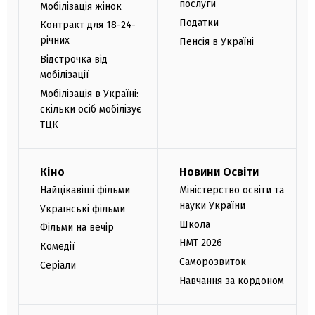
послуги
Мобілізація жінок
Податки
Контракт для 18-24-
річних
Пенсія в Україні
Відстрочка від
мобілізації
Мобілізація в Україні:
скільки осіб мобілізує
ТЦК
Кіно
Новини Освіти
Найцікавіші фільми
Міністерство освіти та
науки України
Українські фільми
Школа
Фільми на вечір
НМТ 2026
Комедії
Саморозвиток
Серіали
Навчання за кордоном