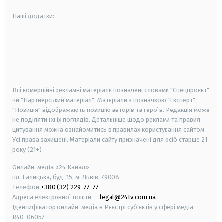
Наші додатки:
android
apple
smart tv
samsung smart tv
Всі комерційні рекламні матеріали позначені словами "Спецпроєкт"
чи "Партнерський матеріал". Матеріали з позначкою "Експерт",
"Позиція" відображають позицію авторів та героїв. Редакція може
не поділяти їхніх поглядів. Детальніше щодо реклами та правил
цитування можна ознайомитись в правилах користування сайтом.
Усі права захищені.
Матеріали сайту призначені для осіб старше
21
року (21+)
Онлайн-медіа «24 Канал»
пл. Галицька, буд. 15, м. Львів, 79008
Телефон
+380 (32) 229-77-77
Адреса електронної пошти —
legal@24tv.com.ua
Ідентифікатор онлайн-медіа в Реєстрі суб'єктів у сфері медіа —
R40-06057