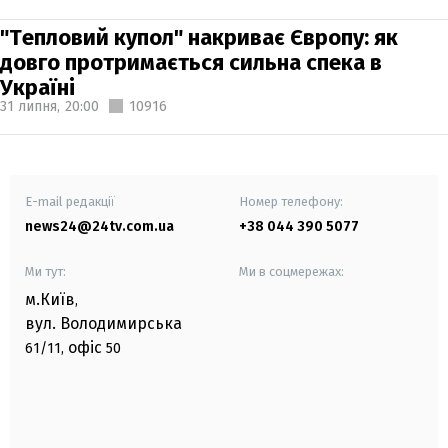
"Тепловий купол" накриває Європу: як
довго протримається сильна спека в
Україні
31 липня,
20:00
10916
E-mail редакції
Номер телефону:
news24@24tv.com.ua
+38 044 390 5077
Ми тут:
Ми в соцмережах:
м.Київ
,
вул. Володимирська
офіс
61/11,
50