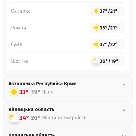
Охтирка
37°
/
21°
Ромни
35°
/
21°
Суми
37°
/
22°
Шостка
36°
/
19°
Автономна Республіка Крим
33°
19°
Ясно
Вінницька
область
34°
20°
Мінлива хмарність
Волинська
область