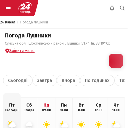
24 Канал
Погода Лушники
Погода Лушники
Сумська обл., Шосткинський район, Лушники, 51.7°Пн, 33.19°Сх
Змінити місто
Сьогодні
Завтра
Вчора
По годинах
Тиж
Пт
Сб
Нд
Пн
Вт
Ср
Чт
Сьогодні
Завтра
09.08
10.08
11.08
12.08
13.08