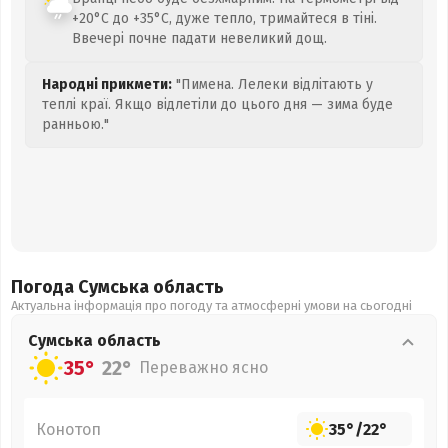
+20°C до +35°C, дуже тепло, тримайтеся в тіні.
Ввечері почне падати невеликий дощ.
Народні прикмети:
"Пимена. Лелеки відлітають у
теплі краї. Якщо відлетіли до цього дня — зима буде
ранньою."
Погода Сумська
область
Актуальна інформація про погоду та атмосферні умови на сьогодні
Сумська
область
35°
22°
Переважно ясно
Конотоп
35°
/
22°