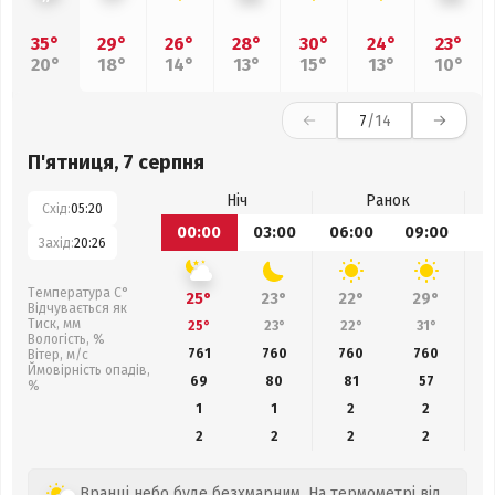
35°
29°
26°
28°
30°
24°
23°
20°
18°
14°
13°
15°
13°
10°
7
/14
П'ятниця, 7 серпня
Ніч
Ранок
Схід:
05:20
00:00
03:00
06:00
09:00
1
Захід:
20:26
Температура С°
25°
23°
22°
29°
Відчувається як
Тиск, мм
25°
23°
22°
31°
Вологість, %
761
760
760
760
Вітер, м/с
Ймовірність опадів,
69
80
81
57
%
1
1
2
2
2
2
2
2
Вранці небо буде безхмарним. На термометрі від