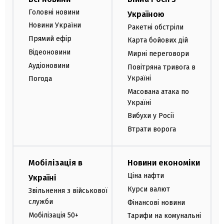
Головні новини
Україною
Новини України
Ракетні обстріли
Прямий ефір
Карта бойових дій
Відеоновини
Мирні переговори
Аудіоновини
Повітряна тривога в
Україні
Погода
Масована атака по
Україні
Вибухи у Росії
Втрати ворога
Мобілізація в
Новини економіки
Ціна нафти
Україні
Курси валют
Звільнення з військової
служби
Фінансові новини
Мобілізація 50+
Тарифи на комунальні