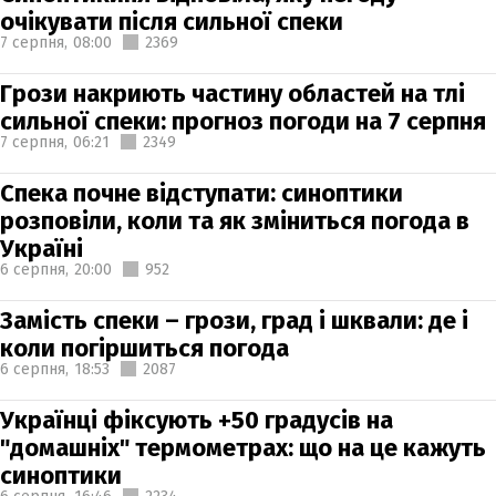
очікувати після сильної спеки
7 серпня,
08:00
2369
Грози накриють частину областей на тлі
сильної спеки: прогноз погоди на 7 серпня
7 серпня,
06:21
2349
Спека почне відступати: синоптики
розповіли, коли та як зміниться погода в
Україні
6 серпня,
20:00
952
Замість спеки – грози, град і шквали: де і
коли погіршиться погода
6 серпня,
18:53
2087
Українці фіксують +50 градусів на
"домашніх" термометрах: що на це кажуть
синоптики