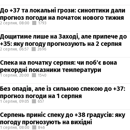
До +37 та локальні грози: синоптики дали
прогноз погоди на початок нового тижня
2 серпня,
08:00
1793
Дощитиме лише на Заході, але припече до
+35: яку погоду прогнозують на 2 серпня
2 серпня,
06:57
2696
Спека на початку серпня: чи поб'є вона
рекордні показники температури
1 серпня,
20:00
1540
Без опадів, але із сильною спекою до +37:
прогноз погоди на 1 серпня
1 серпня,
09:05
657
Серпень приніс спеку до +38 градусів: яку
погоду прогнозують на вихідні
1 серпня,
08:00
846