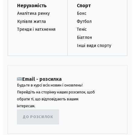
Нерухомість
Спорт
Аналітика ринку
Бокс
Купівля житла
Футбол
Тренди і натхнення
Теніс
Біатлон
Інші види спорту
Email - розсилка
Будьте в курсі всіх новин і оновлень!
Перейдіть на сторінку наших розсилок, щоб
обрати ті, що відповідають вашим
інтересам.
ДО РОЗСИЛОК