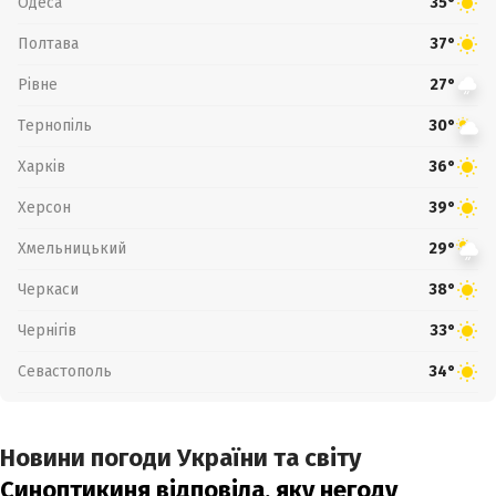
Одеса
35°
Полтава
37°
Рівне
27°
Тернопіль
30°
Харків
36°
Херсон
39°
Хмельницький
29°
Черкаси
38°
Чернігів
33°
Севастополь
34°
Новини погоди України та світу
Синоптикиня відповіла, яку негоду