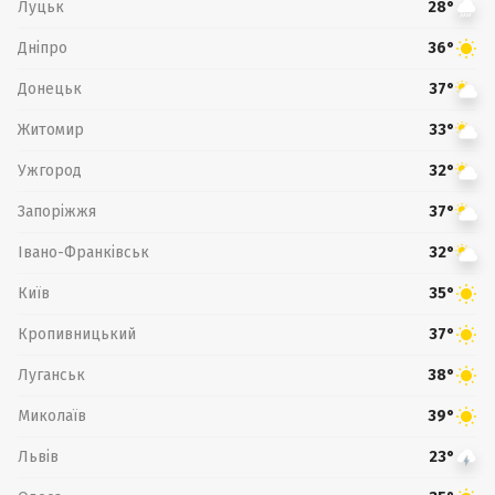
Луцьк
28°
Дніпро
36°
Донецьк
37°
Житомир
33°
Ужгород
32°
Запоріжжя
37°
Івано-Франківськ
32°
Київ
35°
Кропивницький
37°
Луганськ
38°
Миколаїв
39°
Львів
23°