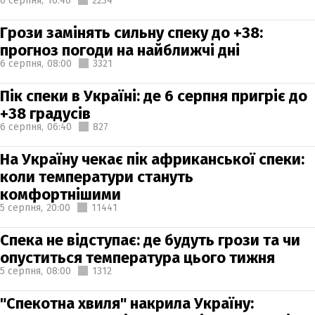
6 серпня,
16:46
2234
Грози замінять сильну спеку до +38:
прогноз погоди на найближчі дні
6 серпня,
08:00
3321
Пік спеки в Україні: де 6 серпня пригріє до
+38 градусів
6 серпня,
06:40
827
На Україну чекає пік африканської спеки:
коли температури стануть
комфортнішими
5 серпня,
20:00
11441
Спека не відступає: де будуть грози та чи
опуститься температура цього тижня
5 серпня,
08:00
1312
"Спекотна хвиля" накрила Україну: