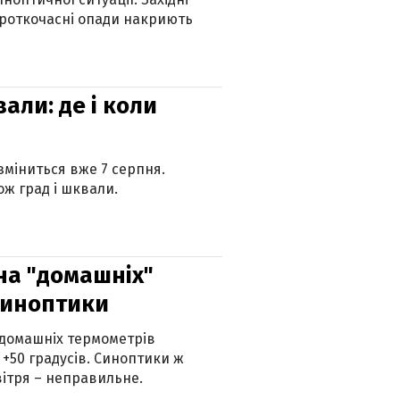
ороткочасні опади накриють
вали: де і коли
 зміниться вже 7 серпня.
ж град і шквали.
 на "домашніх"
синоптики
 домашніх термометрів
 +50 градусів. Синоптики ж
ітря – неправильне.