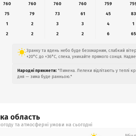
760
760
760
760
759
75
75
79
73
61
45
83
1
2
3
3
4
1
2
2
2
2
6
65
Зранку та вдень небо буде безхмарним, слабкий вітер 
+20°C до +36°C, спека, уникайте прямого сонця. Надв
Народні прикмети:
"Пимена. Лелеки відлітають у теплі кр
дня — зима буде ранньою."
ька
область
огоду та атмосферні умови на сьогодні