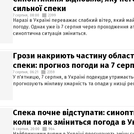
сильної спеки
7 серпня,
08:00
2399
Наразі в Україні переважає слабкий вітер, який м
погоду. Однак уже із 7 серпня через проходження 
синоптична ситуація зміниться.
Грози накриють частину областе
спеки: прогноз погоди на 7 сер
7 серпня,
06:21
2359
У п'ятницю, 7 серпня, в Україні подекуди утримаєт
прогнозують мінливу хмарність та опади у низці рег
Спека почне відступати: синопт
коли та як зміниться погода в У
6 серпня,
20:00
964
Найближчими днями в Україні прогнозують зміну син