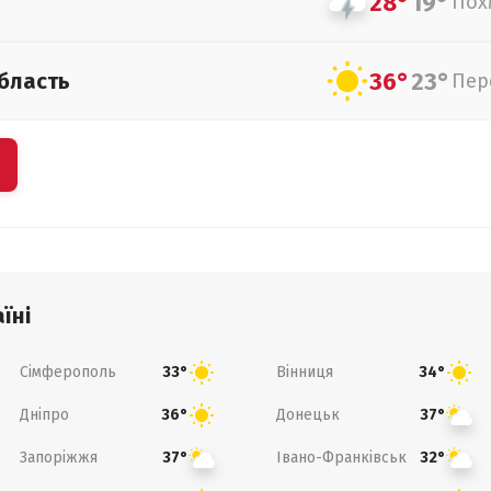
28°
19°
Пох
36°
23°
бласть
Пер
їні
Сімферополь
Вінниця
33°
34°
Дніпро
Донецьк
36°
37°
Запоріжжя
Івано-Франківськ
37°
32°