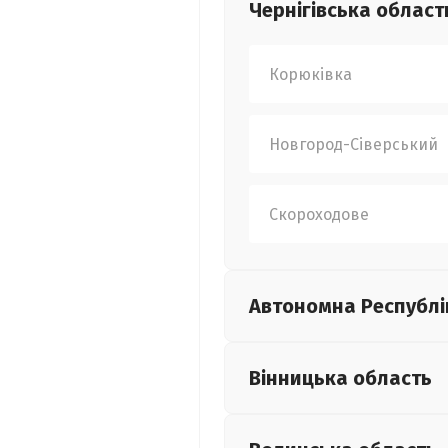
Чернігівська
област
Корюківка
Новгород-Сіверський
Скороходове
Автономна Республі
Вінницька
область