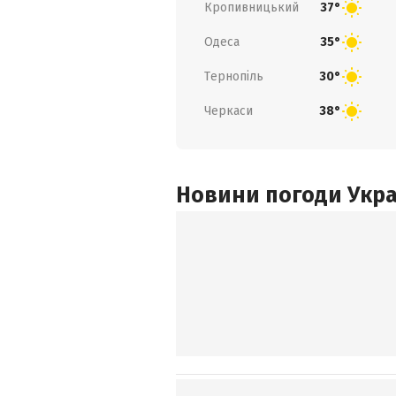
Кропивницький
37°
Одеса
35°
Тернопіль
30°
Черкаси
38°
Новини погоди Украї