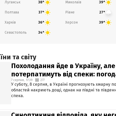
Луганськ
Миколаїв
38°
39°
Полтава
Рівне
37°
27°
Харків
Херсон
36°
39°
Севастополь
34°
ни та світу
Похолодання йде в Україну, але
потерпатимуть від спеки: погод
7 серпня,
17:39
277
У суботу, 8 серпня, в Україні прогнозують хмарну п
областей накриють дощі, однак на півдні та півден
спека.
Синоптикиня відповіла, яку нег