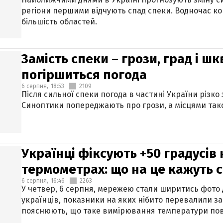
регіони першими відчують спад спеки. Водночас к
більшість областей.
Замість спеки – грози, град і шк
погіршиться погода
6 серпня,
18:53
2109
Після сильної спеки погода в частині України різко
Синоптики попереджають про грози, а місцями тако
Українці фіксують +50 градусів
термометрах: що на це кажуть 
6 серпня,
16:46
2263
У четвер, 6 серпня, мережею стали ширитись фото
українців, показники на яких нібито перевалили за
пояснюють, що таке вимірювання температури пов