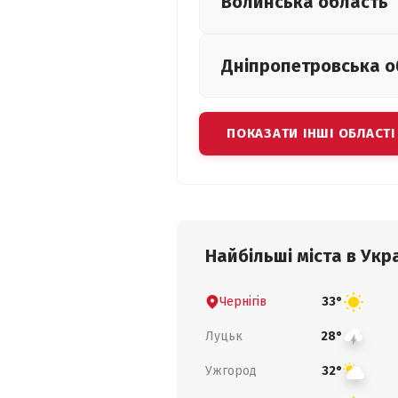
Волинська
область
Дніпропетровська
о
ПОКАЗАТИ ІНШІ ОБЛАСТІ
Найбільші міста в Укра
Чернігів
33°
Луцьк
28°
Ужгород
32°