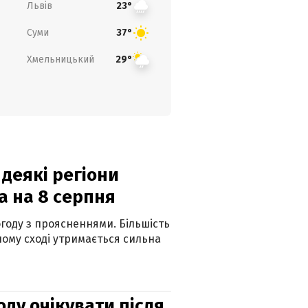
Львів
23°
Суми
37°
Хмельницький
29°
 деякі регіони
а на 8 серпня
огоду з проясненнями. Більшість
ному сході утримається сильна
оду очікувати після