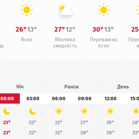
26°
13°
27°
12°
30°
13°
25
Ясно
Мінлива
Переважно
Пер
ощ
хмарність
ясно
Ніч
Ранок
День
00:00
03:00
06:00
09:00
12:00
15:
23°
22°
22°
27°
35°
28
23°
22°
22°
29°
39°
33