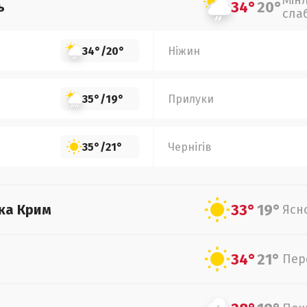
Мін
34°
20°
ь
сла
34°
/
20°
Ніжин
35°
/
19°
Прилуки
35°
/
21°
Чернігів
33°
19°
ка Крим
Ясн
34°
21°
Пер