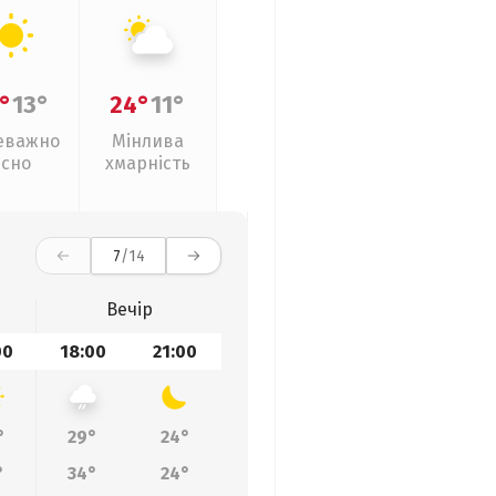
°
13°
24°
11°
еважно
Мінлива
ясно
хмарність
7
/14
Вечір
00
18:00
21:00
°
29°
24°
°
34°
24°