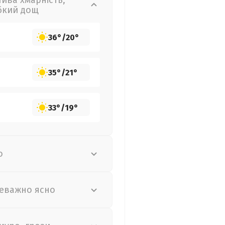
лива хмарність,
бкий дощ
36°
/
20°
35°
/
21°
33°
/
19°
о
еважно ясно