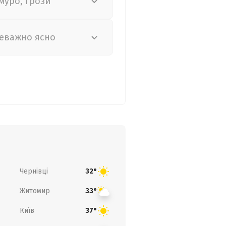
муро, грози
еважно ясно
Чернівці
32°
Житомир
33°
Київ
37°