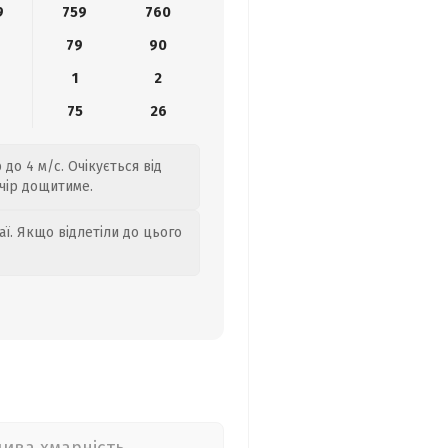
9
759
760
79
90
1
2
75
26
до 4 м/с. Очікується від
ечір дощитиме.
аї. Якщо відлетіли до цього