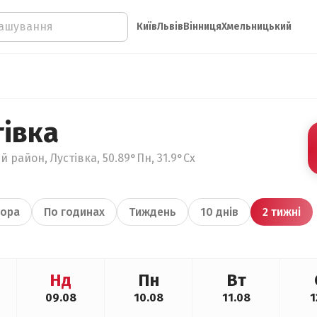
Київ
Львів
Вінниця
Хмельницький
тівка
й район, Лустівка, 50.89°Пн, 31.9°Сх
ора
По годинах
Тиждень
10 днів
2 тижні
Нд
Пн
Вт
09.08
10.08
11.08
1