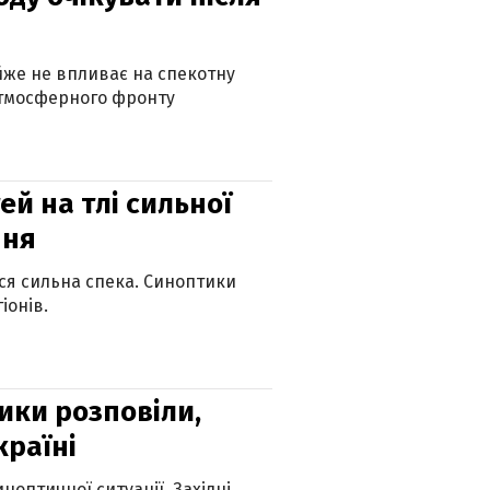
айже не впливає на спекотну
атмосферного фронту
й на тлі сильної
пня
ься сильна спека. Синоптики
іонів.
ики розповіли,
країні
оптичної ситуації. Західні