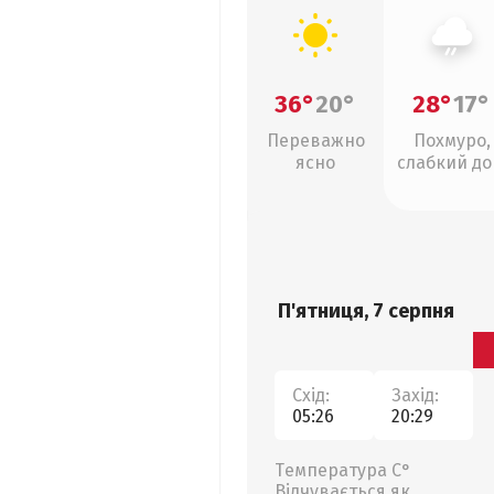
36°
20°
28°
17°
Переважно
Похмуро,
ясно
слабкий д
П'ятниця, 7 серпня
Схід:
Захід:
05:26
20:29
Температура С°
Відчувається як