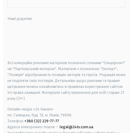
Наші додатки:
android
apple
smart tv
samsung smart tv
Всі комерційні рекламні матеріали позначені словами "Спецпроєкт"
чи "Партнерський матеріал". Матеріали з позначкою "Експерт",
"Позиція" відображають позицію авторів та героїв. Редакція може
не поділяти їхніх поглядів. Детальніше щодо реклами та правил
цитування можна ознайомитись в правилах користування сайтом.
Усі права захищені.
Матеріали сайту призначені для осіб старше
21
року (21+)
Онлайн-медіа «24 Канал»
пл. Галицька, буд. 15, м. Львів, 79008
Телефон
+380 (32) 229-77-77
Адреса електронної пошти —
legal@24tv.com.ua
Ідентифікатор онлайн-медіа в Реєстрі суб'єктів у сфері медіа —