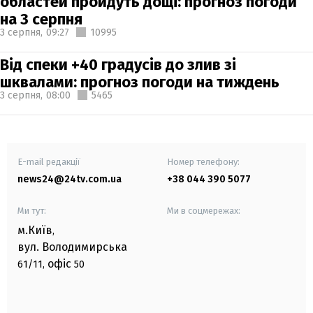
областей пройдуть дощі: прогноз погоди
на 3 серпня
3 серпня,
09:27
10995
Від спеки +40 градусів до злив зі
шквалами: прогноз погоди на тиждень
3 серпня,
08:00
5465
E-mail редакції
Номер телефону:
news24@24tv.com.ua
+38 044 390 5077
Ми тут:
Ми в соцмережах:
м.Київ
,
вул. Володимирська
офіс
61/11,
50