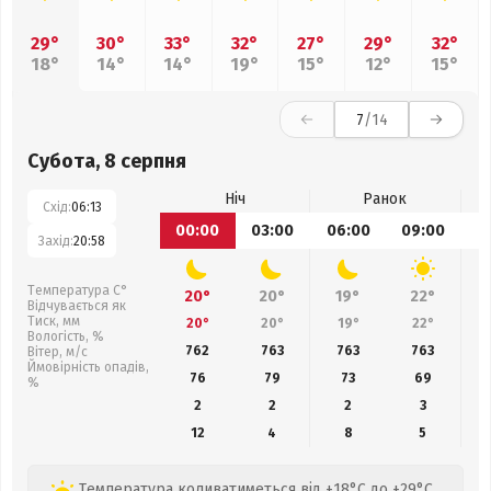
29°
30°
33°
32°
27°
29°
32°
18°
14°
14°
19°
15°
12°
15°
7
/14
Субота, 8 серпня
Ніч
Ранок
Схід:
06:13
00:00
03:00
06:00
09:00
1
Захід:
20:58
Температура С°
20°
20°
19°
22°
Відчувається як
Тиск, мм
20°
20°
19°
22°
Вологість, %
762
763
763
763
Вітер, м/с
Ймовірність опадів,
76
79
73
69
%
2
2
2
3
12
4
8
5
Температура коливатиметься від +18°C до +29°C,