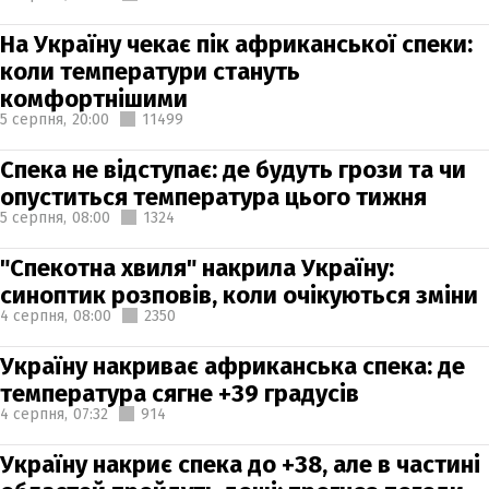
На Україну чекає пік африканської спеки:
коли температури стануть
комфортнішими
5 серпня,
20:00
11499
Спека не відступає: де будуть грози та чи
опуститься температура цього тижня
5 серпня,
08:00
1324
"Спекотна хвиля" накрила Україну:
синоптик розповів, коли очікуються зміни
4 серпня,
08:00
2350
Україну накриває африканська спека: де
температура сягне +39 градусів
4 серпня,
07:32
914
Україну накриє спека до +38, але в частині