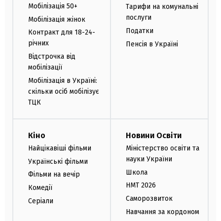
Мобілізація 50+
Тарифи на комунальні
послуги
Мобілізація жінок
Податки
Контракт для 18-24-
річних
Пенсія в Україні
Відстрочка від
мобілізації
Мобілізація в Україні:
скільки осіб мобілізує
ТЦК
Кіно
Новини Освіти
Найцікавіші фільми
Міністерство освіти та
науки України
Українські фільми
Школа
Фільми на вечір
НМТ 2026
Комедії
Саморозвиток
Серіали
Навчання за кордоном