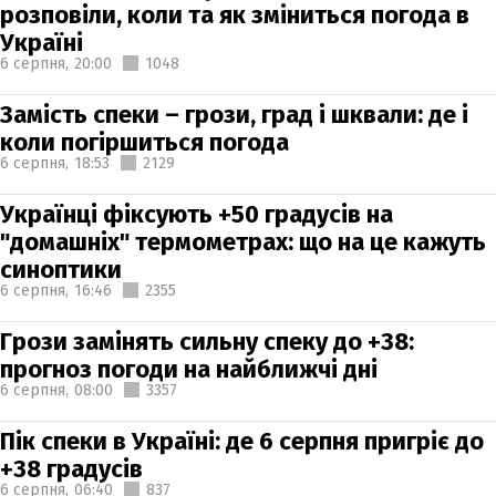
розповіли, коли та як зміниться погода в
Україні
6 серпня,
20:00
1048
Замість спеки – грози, град і шквали: де і
коли погіршиться погода
6 серпня,
18:53
2129
Українці фіксують +50 градусів на
"домашніх" термометрах: що на це кажуть
синоптики
6 серпня,
16:46
2355
Грози замінять сильну спеку до +38:
прогноз погоди на найближчі дні
6 серпня,
08:00
3357
Пік спеки в Україні: де 6 серпня пригріє до
+38 градусів
6 серпня,
06:40
837