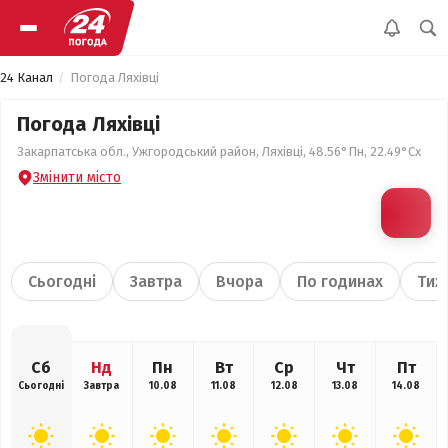
24 Канал
Погода Ляхівці
Погода Ляхівці
Закарпатська обл., Ужгородський район, Ляхівці, 48.56°Пн, 22.49°Сх
Змінити місто
Сьогодні
Завтра
Вчора
По годинах
Тиж
Сб
Нд
Пн
Вт
Ср
Чт
Пт
Сьогодні
Завтра
10.08
11.08
12.08
13.08
14.08