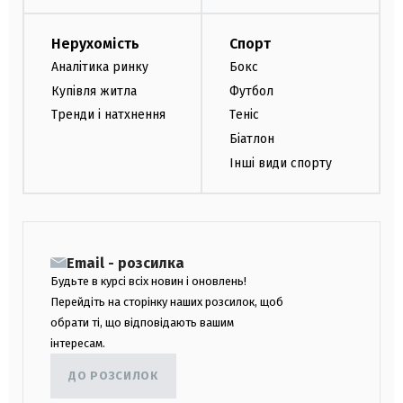
Нерухомість
Спорт
Аналітика ринку
Бокс
Купівля житла
Футбол
Тренди і натхнення
Теніс
Біатлон
Інші види спорту
Email - розсилка
Будьте в курсі всіх новин і оновлень!
Перейдіть на сторінку наших розсилок, щоб
обрати ті, що відповідають вашим
інтересам.
ДО РОЗСИЛОК