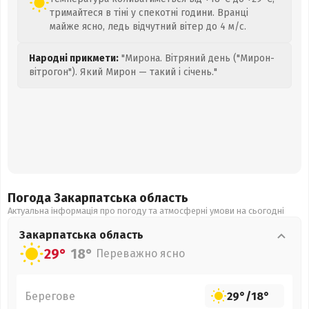
тримайтеся в тіні у спекотні години. Вранці
майже ясно, ледь відчутний вітер до 4 м/с.
Народні прикмети:
"Мирона. Вітряний день ("Мирон-
вітрогон"). Який Мирон — такий і січень."
Погода Закарпатська
область
Актуальна інформація про погоду та атмосферні умови на сьогодні
Закарпатська
область
29°
18°
Переважно ясно
Берегове
29°
/
18°