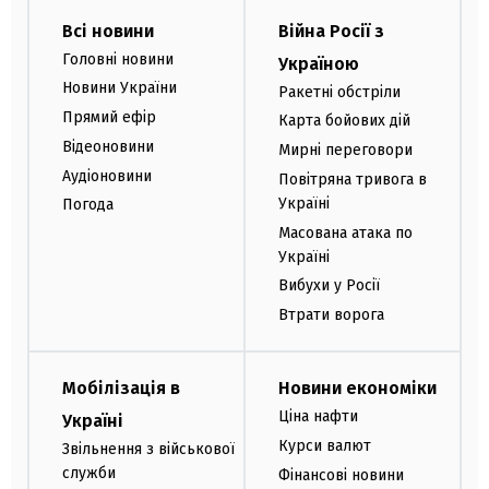
Всі новини
Війна Росії з
Головні новини
Україною
Новини України
Ракетні обстріли
Прямий ефір
Карта бойових дій
Відеоновини
Мирні переговори
Аудіоновини
Повітряна тривога в
Україні
Погода
Масована атака по
Україні
Вибухи у Росії
Втрати ворога
Мобілізація в
Новини економіки
Ціна нафти
Україні
Курси валют
Звільнення з військової
служби
Фінансові новини