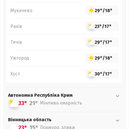
Мукачево
29°
/
18°
Рахів
23°
/
17°
Тячів
29°
/
17°
Ужгород
29°
/
18°
Хуст
30°
/
17°
Автономна Республіка Крим
33°
21°
Мінлива хмарність
Вінницька
область
23°
15°
Похмуро, зливи