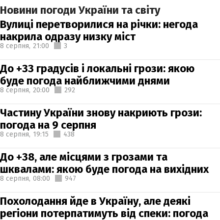
Новини погоди України та світу
Вулиці перетворилися на річки: негода
накрила одразу низку міст
8 серпня,
21:00
3
До +33 градусів і локальні грози: якою
буде погода найближчими днями
8 серпня,
20:00
292
Частину України знову накриють грози:
погода на 9 серпня
8 серпня,
19:15
438
До +38, але місцями з грозами та
шквалами: якою буде погода на вихідних
8 серпня,
08:00
947
Похолодання йде в Україну, але деякі
регіони потерпатимуть від спеки: погода