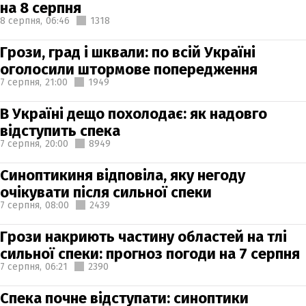
на 8 серпня
8 серпня,
06:46
1318
Грози, град і шквали: по всій Україні
оголосили штормове попередження
7 серпня,
21:00
1949
В Україні дещо похолодає: як надовго
відступить спека
7 серпня,
20:00
8949
Синоптикиня відповіла, яку негоду
очікувати після сильної спеки
7 серпня,
08:00
2439
Грози накриють частину областей на тлі
сильної спеки: прогноз погоди на 7 серпня
7 серпня,
06:21
2390
Спека почне відступати: синоптики