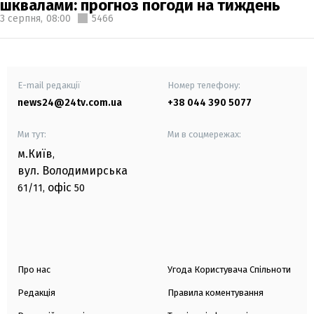
шквалами: прогноз погоди на тиждень
3 серпня,
08:00
5466
E-mail редакції
Номер телефону:
news24@24tv.com.ua
+38 044 390 5077
Ми тут:
Ми в соцмережах:
м.Київ
,
вул. Володимирська
офіс
61/11,
50
Про нас
Угода Користувача Спільноти
Редакція
Правила коментування