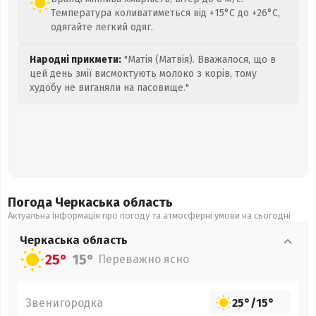
Температура коливатиметься від +15°C до +26°C,
одягайте легкий одяг.
Народні прикмети:
"Матія (Матвія). Вважалося, що в
цей день змії висмоктують молоко з корів, тому
худобу не виганяли на пасовище."
Погода Черкаська
область
Актуальна інформація про погоду та атмосферні умови на сьогодні
Черкаська
область
25°
15°
Переважно ясно
Звенигородка
25°
/
15°