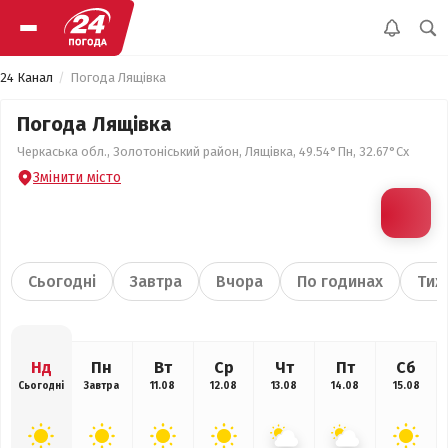
24 Канал
Погода Лящівка
Погода Лящівка
Черкаська обл., Золотоніський район, Лящівка, 49.54°Пн, 32.67°Сх
Змінити місто
Сьогодні
Завтра
Вчора
По годинах
Тиж
Нд
Пн
Вт
Ср
Чт
Пт
Сб
Сьогодні
Завтра
11.08
12.08
13.08
14.08
15.08