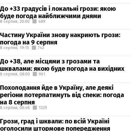
До +33 градусів і локальні грози: якою
буде погода найближчими днями
8 серпня,
20:00
489
Частину України знову накриють грози:
погода на 9 серпня
8 серпня,
19:15
742
До +38, але місцями з грозами та
шквалами: якою буде погода на вихідних
8 серпня,
08:00
961
Похолодання йде в Україну, але деякі
регіони потерпатимуть від спеки: погода
на 8 серпня
8 серпня,
06:46
1329
Грози, град і шквали: по всій Україні
оголосили штормове попередження