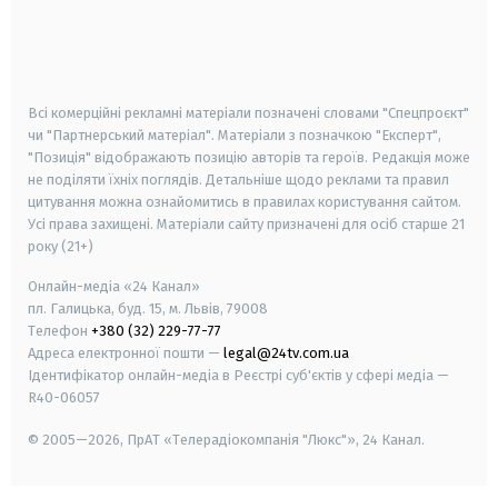
android
apple
smart tv
samsung smart tv
Всі комерційні рекламні матеріали позначені словами "Спецпроєкт"
чи "Партнерський матеріал". Матеріали з позначкою "Експерт",
"Позиція" відображають позицію авторів та героїв. Редакція може
не поділяти їхніх поглядів. Детальніше щодо реклами та правил
цитування можна ознайомитись в правилах користування сайтом.
Усі права захищені.
Матеріали сайту призначені для осіб старше
21
року (21+)
Онлайн-медіа «24 Канал»
пл. Галицька, буд. 15, м. Львів, 79008
Телефон
+380 (32) 229-77-77
Адреса електронної пошти —
legal@24tv.com.ua
Ідентифікатор онлайн-медіа в Реєстрі суб'єктів у сфері медіа —
R40-06057
© 2005—2026,
ПрАТ «Телерадіокомпанія "Люкс"», 24 Канал.