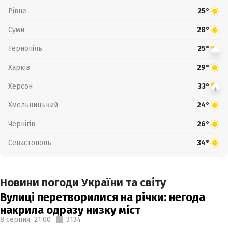
Рівне
25°
Суми
28°
Тернопіль
25°
Харків
29°
Херсон
33°
Хмельницький
24°
Чернігів
26°
Севастополь
34°
Новини погоди України та світу
Вулиці перетворилися на річки: негода
накрила одразу низку міст
8 серпня,
21:00
3134