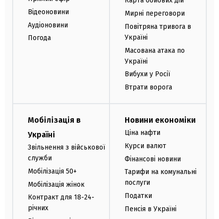
Карта бойових дій
Відеоновини
Мирні переговори
Аудіоновини
Повітряна тривога в
Україні
Погода
Масована атака по
Україні
Вибухи у Росії
Втрати ворога
Мобілізація в
Новини економіки
Ціна нафти
Україні
Курси валют
Звільнення з військової
служби
Фінансові новини
Мобілізація 50+
Тарифи на комунальні
послуги
Мобілізація жінок
Податки
Контракт для 18-24-
річних
Пенсія в Україні