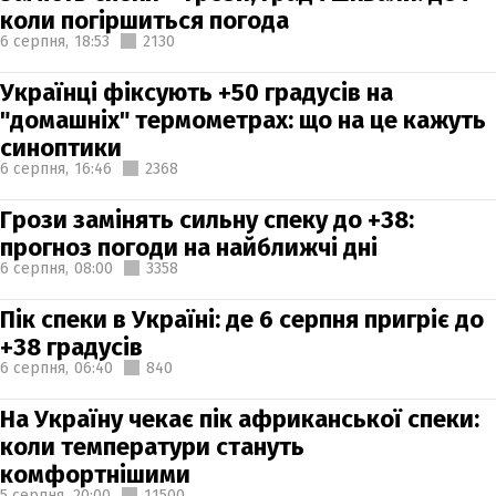
коли погіршиться погода
6 серпня,
18:53
2130
Українці фіксують +50 градусів на
"домашніх" термометрах: що на це кажуть
синоптики
6 серпня,
16:46
2368
Грози замінять сильну спеку до +38:
прогноз погоди на найближчі дні
6 серпня,
08:00
3358
Пік спеки в Україні: де 6 серпня пригріє до
+38 градусів
6 серпня,
06:40
840
На Україну чекає пік африканської спеки:
коли температури стануть
комфортнішими
5 серпня,
20:00
11500