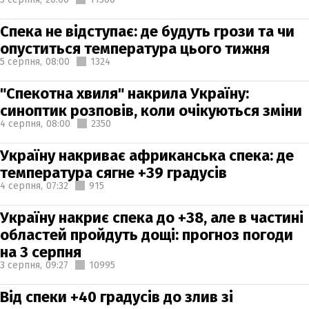
Спека не відступає: де будуть грози та чи
опуститься температура цього тижня
5 серпня,
08:00
1324
"Спекотна хвиля" накрила Україну:
синоптик розповів, коли очікуються зміни
4 серпня,
08:00
2350
Україну накриває африканська спека: де
температура сягне +39 градусів
4 серпня,
07:32
915
Україну накриє спека до +38, але в частині
областей пройдуть дощі: прогноз погоди
на 3 серпня
3 серпня,
09:27
10995
Від спеки +40 градусів до злив зі