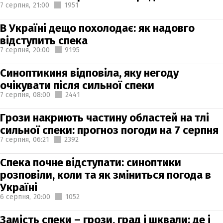
7 серпня,
21:00
1951
В Україні дещо похолодає: як надовго
відступить спека
7 серпня,
20:00
9195
Синоптикиня відповіла, яку негоду
очікувати після сильної спеки
7 серпня,
08:00
2441
Грози накриють частину областей на тлі
сильної спеки: прогноз погоди на 7 серпня
7 серпня,
06:21
2392
Спека почне відступати: синоптики
розповіли, коли та як зміниться погода в
Україні
6 серпня,
20:00
1052
Замість спеки – грози, град і шквали: де і