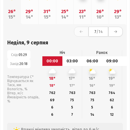
26°
29°
31°
25°
23°
26°
29°
15°
14°
15°
14°
11°
10°
13°
7
/14
Неділя, 9 серпня
Ніч
Ранок
Схід:
05:29
00:00
03:00
06:00
09:00
1
Захід:
20:18
Температура С°
18°
17°
16°
19°
Відчувається як
Тиск, мм
18°
17°
16°
19°
Вологість, %
762
763
763
764
Вітер, м/с
Ймовірність опадів,
69
75
75
62
%
6
5
5
6
6
7
14
12
Вранці мінлива хмарність, вітер до 6 м/с.