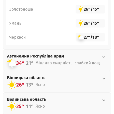
Золотоноша
26°
/
15°
Умань
26°
/
15°
Черкаси
27°
/
18°
Автономна Республіка Крим
34°
21°
Мінлива хмарність, слабкий дощ
Вінницька
область
26°
13°
Ясно
Волинська
область
25°
11°
Ясно