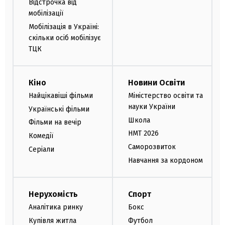
Відстрочка від
мобілізації
Мобілізація в Україні:
скільки осіб мобілізує
ТЦК
Кіно
Новини Освіти
Найцікавіші фільми
Міністерство освіти та
науки України
Українські фільми
Школа
Фільми на вечір
НМТ 2026
Комедії
Саморозвиток
Серіали
Навчання за кордоном
Нерухомість
Спорт
Аналітика ринку
Бокс
Купівля житла
Футбол