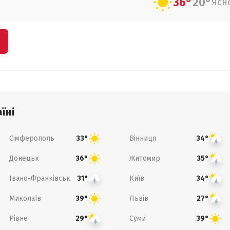
36°
20°
Ясн
їні
Сімферополь
Вінниця
33°
34°
Донецьк
Житомир
36°
35°
Івано-Франківськ
Київ
31°
34°
Миколаїв
Львів
39°
27°
Рівне
Суми
29°
39°