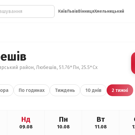
Київ
Львів
Вінниця
Хмельницький
ешів
рський район, Любешів, 51.76°Пн, 25.5°Сх
ора
По годинах
Тиждень
10 днів
2 тижні
Нд
Пн
Вт
09.08
10.08
11.08
1