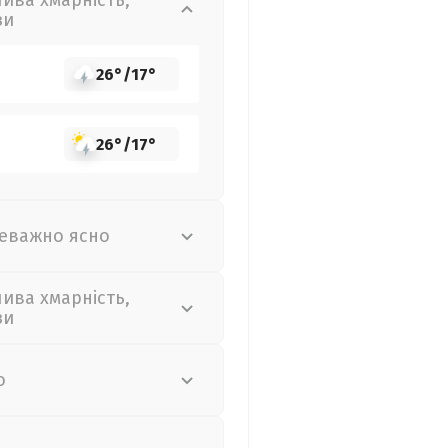
лива хмарність,
зи
26°
/
17°
26°
/
17°
еважно ясно
лива хмарність,
зи
о