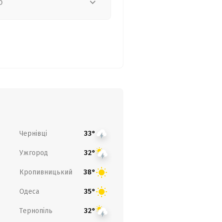
о
Чернівці
33°
Ужгород
32°
Кропивницький
38°
Одеса
35°
Тернопіль
32°