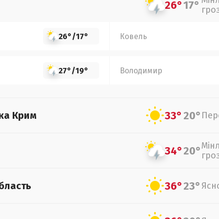
Мін
26°
17°
гро
26°
/
17°
Ковель
27°
/
19°
Володимир
33°
20°
ка Крим
Пер
Мін
34°
20°
гро
36°
23°
бласть
Ясн