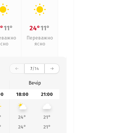
°
11°
24°
11°
еважно
Переважно
ясно
ясно
7
/14
Вечір
00
18:00
21:00
°
24°
21°
°
24°
21°