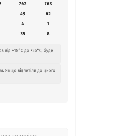
2
762
763
49
62
4
1
35
8
а від +18°C до +26°C, буде
аї. Якщо відлетіли до цього