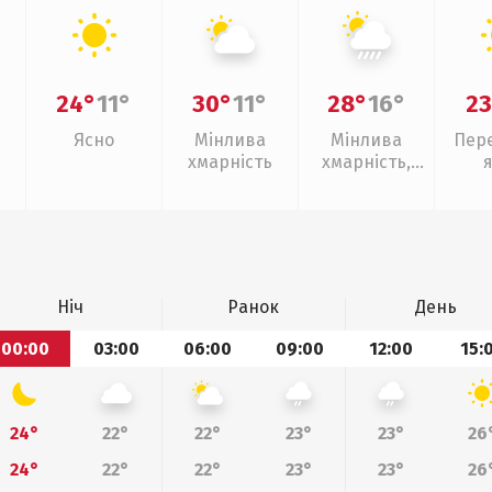
24°
11°
30°
11°
28°
16°
23
Ясно
Мінлива
Мінлива
Пер
хмарність
хмарність,
зливи
Ніч
Ранок
День
00:00
03:00
06:00
09:00
12:00
15:
24°
22°
22°
23°
23°
26
24°
22°
22°
23°
23°
26