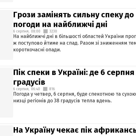
Грози замінять сильну спеку до 
погоди на найближчі дні
6 серпня,
08:00
3230
На найближчі дні в більшості областей України про
ж поступово йтиме на спад. Разом зі зниженням те
короткочасні опади.
Пік спеки в Україні: де 6 серпня
градусів
6 серпня,
06:40
816
Погода у четвер, 6 серпня, буде спекотною та сухо
низці регіонів до 38 градусів тепла вдень.
На Україну чекає пік африкансь