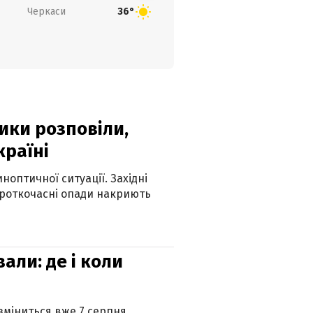
Черкаси
36°
ики розповіли,
країні
оптичної ситуації. Західні
ороткочасні опади накриють
вали: де і коли
 зміниться вже 7 серпня.