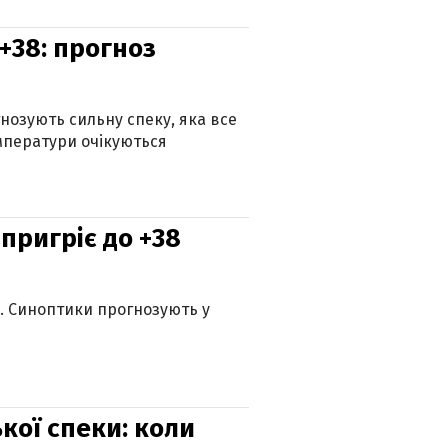
+38: прогноз
гнозують сильну спеку, яка все
мператури очікуються
 пригріє до +38
ю. Синоптики прогнозують у
кої спеки: коли