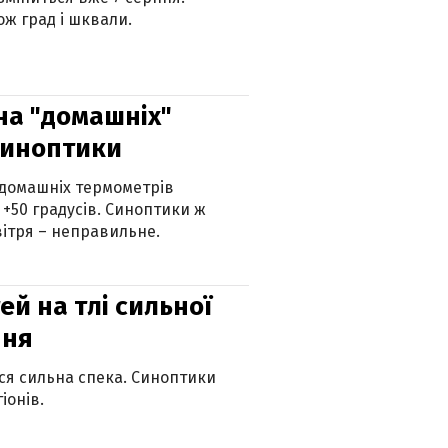
ж град і шквали.
 на "домашніх"
синоптики
 домашніх термометрів
 +50 градусів. Синоптики ж
ітря – неправильне.
й на тлі сильної
пня
ься сильна спека. Синоптики
іонів.