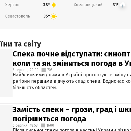
Херсон
Хмельницький
38°
31°
Севастополь
35°
ни та світу
Спека почне відступати: синопт
коли та як зміниться погода в У
6 серпня,
20:00
705
Найближчими днями в Україні прогнозують зміну син
регіони першими відчують спад спеки. Водночас к
більшість областей.
Замість спеки – грози, град і шк
погіршиться погода
6 серпня,
18:53
1600
Після сильної спеки погода в частині України різко