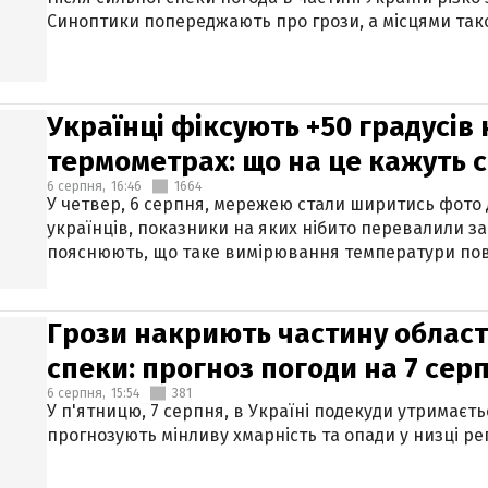
Синоптики попереджають про грози, а місцями тако
Українці фіксують +50 градусів
термометрах: що на це кажуть 
6 серпня,
16:46
1664
У четвер, 6 серпня, мережею стали ширитись фото
українців, показники на яких нібито перевалили за
пояснюють, що таке вимірювання температури пов
Грози накриють частину областе
спеки: прогноз погоди на 7 сер
6 серпня,
15:54
381
У п'ятницю, 7 серпня, в Україні подекуди утримаєт
прогнозують мінливу хмарність та опади у низці рег