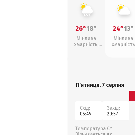
26°
18°
24°
13°
Мінлива
Мінлива
хмарність,
хмарність
зливи
П'ятниця, 7 серпня
Схід:
Захід:
05:49
20:57
Температура С°
Відчувається як