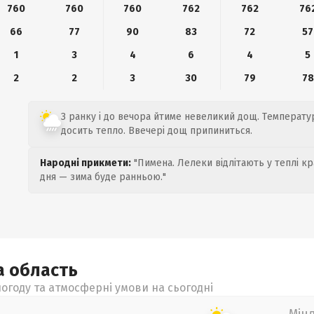
760
760
760
762
762
76
66
77
90
83
72
57
1
3
4
6
4
5
2
2
3
30
79
78
З ранку і до вечора йтиме невеликий дощ. Температур
досить тепло. Ввечері дощ припиниться.
Народні прикмети:
"Пимена. Лелеки відлітають у теплі кр
дня — зима буде ранньою."
а
область
огоду та атмосферні умови на сьогодні