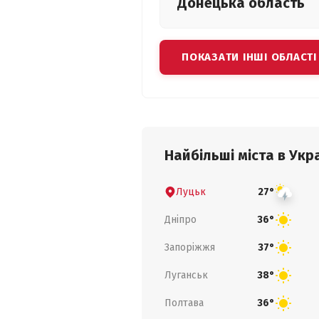
Донецька
область
ПОКАЗАТИ ІНШІ ОБЛАСТІ
Найбільші міста в Укра
Луцьк
27°
Дніпро
36°
Запоріжжя
37°
Луганськ
38°
Полтава
36°