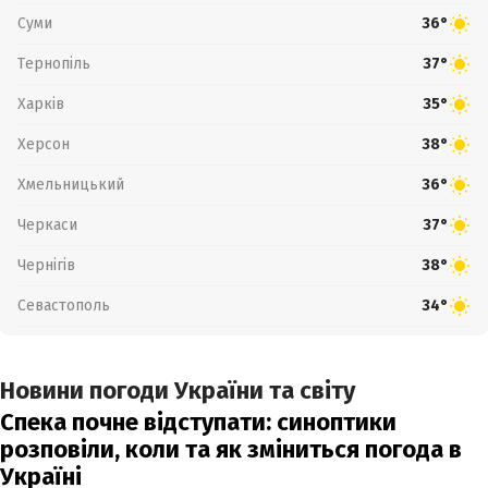
Суми
36°
Тернопіль
37°
Харків
35°
Херсон
38°
Хмельницький
36°
Черкаси
37°
Чернігів
38°
Севастополь
34°
Новини погоди України та світу
Спека почне відступати: синоптики
розповіли, коли та як зміниться погода в
Україні