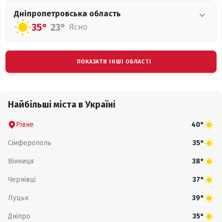
Дніпропетровська
область
35°
23°
Ясно
ПОКАЗАТИ ІНШІ ОБЛАСТІ
Найбільші міста в Україні
Рівне
40°
Сімферополь
35°
Вінниця
38°
Чернівці
37°
Луцьк
39°
Дніпро
35°