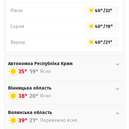
Рівне
40°
/
22°
Сарни
40°
/
19°
Вараш
40°
/
21°
Автономна Республіка Крим
35°
19°
Ясно
Вінницька
область
38°
20°
Ясно
Волинська
область
39°
21°
Переважно ясно