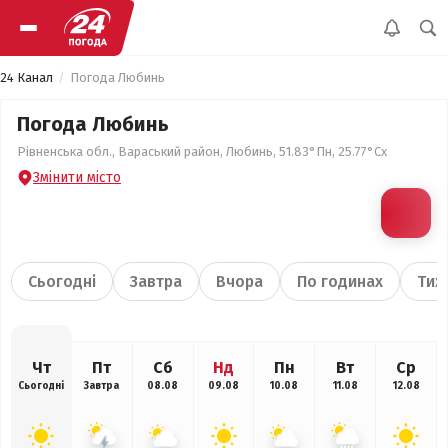
24 Канал
Погода Любинь
Погода Любинь
Рівненська обл., Вараський район, Любинь, 51.83°Пн, 25.77°Сх
Змінити місто
Сьогодні
Завтра
Вчора
По годинах
Тиж
Чт
Пт
Сб
Нд
Пн
Вт
Ср
Сьогодні
Завтра
08.08
09.08
10.08
11.08
12.08