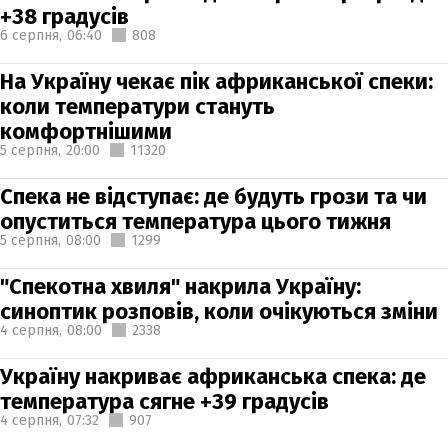
+38 градусів
6 серпня,
06:40
808
На Україну чекає пік африканської спеки:
коли температури стануть
комфортнішими
5 серпня,
20:00
11320
Спека не відступає: де будуть грози та чи
опуститься температура цього тижня
5 серпня,
08:00
1299
"Спекотна хвиля" накрила Україну:
синоптик розповів, коли очікуються зміни
4 серпня,
08:00
2338
Україну накриває африканська спека: де
температура сягне +39 градусів
4 серпня,
07:32
907