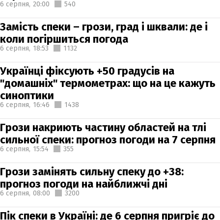
6 серпня,
20:00
540
Замість спеки – грози, град і шквали: де і
коли погіршиться погода
6 серпня,
18:53
1132
Українці фіксують +50 градусів на
"домашніх" термометрах: що на це кажуть
синоптики
6 серпня,
16:46
1438
Грози накриють частину областей на тлі
сильної спеки: прогноз погоди на 7 серпня
6 серпня,
15:54
355
Грози замінять сильну спеку до +38:
прогноз погоди на найближчі дні
6 серпня,
08:00
3200
Пік спеки в Україні: де 6 серпня пригріє до