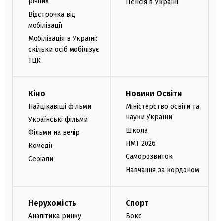
річних
Пенсія в Україні
Відстрочка від
мобілізації
Мобілізація в Україні:
скільки осіб мобілізує
ТЦК
Кіно
Новини Освіти
Найцікавіші фільми
Міністерство освіти та
науки України
Українські фільми
Школа
Фільми на вечір
НМТ 2026
Комедії
Саморозвиток
Серіали
Навчання за кордоном
Нерухомість
Спорт
Аналітика ринку
Бокс