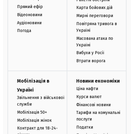
Прямий ефір
Карта бойових дій
Відеоновини
Мирні переговори
Аудіоновини
Повітряна тривога в
Україні
Погода
Масована атака по
Україні
Вибухи у Росії
Втрати ворога
Мобілізація в
Новини економіки
Ціна нафти
Україні
Курси валют
Звільнення з військової
служби
Фінансові новини
Мобілізація 50+
Тарифи на комунальні
послуги
Мобілізація жінок
Податки
Контракт для 18-24-