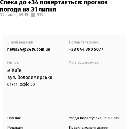
Спека до +34 повертається: прогноз
погоди на 31 липня
31 липня,
09:15
939
E-mail редакції
Номер телефону:
news24@24tv.com.ua
+38 044 390 5077
Ми тут:
Ми в соцмережах:
м.Київ
,
вул. Володимирська
офіс
61/11,
50
Про нас
Угода Користувача Спільноти
Редакція
Правила коментування