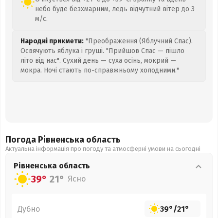
небо буде безхмарним, ледь відчутний вітер до 3
м/с.
Народні прикмети:
"Преображення (Яблучний Спас).
Освячують яблука і груші. "Прийшов Спас — пішло
літо від нас". Сухий день — суха осінь, мокрий —
мокра. Ночі стають по-справжньому холодними."
Погода Рівненська
область
Актуальна інформація про погоду та атмосферні умови на сьогодні
Рівненська
область
39°
21°
Ясно
Дубно
39°
/
21°