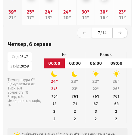
39°
25°
24°
24°
30°
30°
23°
21°
17°
13°
10°
11°
16°
11°
7
/14
Четвер, 6 серпня
Ніч
Ранок
Схід:
05:47
00:00
03:00
06:00
09:00
1
Захід:
20:59
Температура С°
24°
23°
22°
26°
Відчувається як
Тиск, мм
24°
23°
22°
26°
Вологість, %
761
761
761
761
Вітер, м/с
Ймовірність опадів,
73
71
67
63
%
2
2
3
2
2
2
2
2
Очікується від +21°C до +39°C. Зранку та вдень