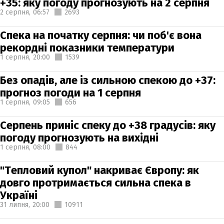
+35: яку погоду прогнозують на 2 серпня
2 серпня,
06:57
2693
Спека на початку серпня: чи поб'є вона
рекордні показники температури
1 серпня,
20:00
1539
Без опадів, але із сильною спекою до +37:
прогноз погоди на 1 серпня
1 серпня,
09:05
656
Серпень приніс спеку до +38 градусів: яку
погоду прогнозують на вихідні
1 серпня,
08:00
844
"Тепловий купол" накриває Європу: як
довго протримається сильна спека в
Україні
31 липня,
20:00
10911