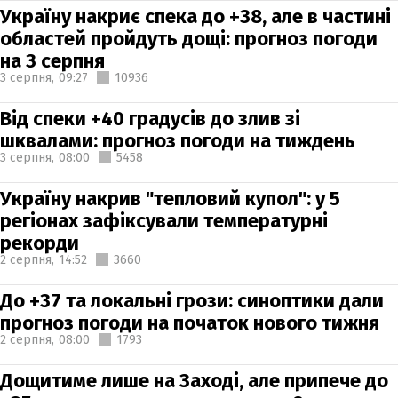
Україну накриє спека до +38, але в частині
областей пройдуть дощі: прогноз погоди
на 3 серпня
3 серпня,
09:27
10936
Від спеки +40 градусів до злив зі
шквалами: прогноз погоди на тиждень
3 серпня,
08:00
5458
Україну накрив "тепловий купол": у 5
регіонах зафіксували температурні
рекорди
2 серпня,
14:52
3660
До +37 та локальні грози: синоптики дали
прогноз погоди на початок нового тижня
2 серпня,
08:00
1793
Дощитиме лише на Заході, але припече до