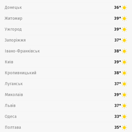
Донецьк
36°
Житомир
39°
Ужгород
39°
Запоріжжя
37°
Івано-Франківськ
38°
Київ
39°
Кропивницький
38°
Луганськ
37°
Миколаїв
39°
Львів
37°
Одеса
33°
Полтава
35°