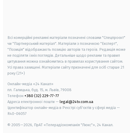
android
apple
smart tv
samsung smart tv
Всі комерційні рекламні матеріали позначені словами "Спецпроєкт"
чи "Партнерський матеріал". Матеріали з позначкою "Експерт",
"Позиція" відображають позицію авторів та героїв. Редакція може
не поділяти їхніх поглядів. Детальніше щодо реклами та правил
цитування можна ознайомитись в правилах користування сайтом.
Усі права захищені.
Матеріали сайту призначені для осіб старше
21
року (21+)
Онлайн-медіа «24 Канал»
пл. Галицька, буд. 15, м. Львів, 79008
Телефон
+380 (32) 229-77-77
Адреса електронної пошти —
legal@24tv.com.ua
Ідентифікатор онлайн-медіа в Реєстрі суб'єктів у сфері медіа —
R40-06057
© 2005—2026,
ПрАТ «Телерадіокомпанія "Люкс"», 24 Канал.