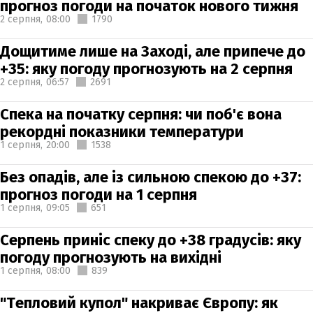
прогноз погоди на початок нового тижня
2 серпня,
08:00
1790
Дощитиме лише на Заході, але припече до
+35: яку погоду прогнозують на 2 серпня
2 серпня,
06:57
2691
Спека на початку серпня: чи поб'є вона
рекордні показники температури
1 серпня,
20:00
1538
Без опадів, але із сильною спекою до +37:
прогноз погоди на 1 серпня
1 серпня,
09:05
651
Серпень приніс спеку до +38 градусів: яку
погоду прогнозують на вихідні
1 серпня,
08:00
839
"Тепловий купол" накриває Європу: як