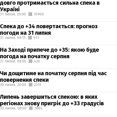
довго протримається сильна спека в
Україні
31 липня,
20:00
10900
Спека до +34 повертається: прогноз
погоди на 31 липня
31 липня,
09:15
911
На Заході припече до +35: якою буде
погода на початку серпня
31 липня,
08:00
426
Чи дощитиме на початку серпня під час
повернення спеки
30 липня,
20:00
2315
Липень завершиться спекою: в яких
регіонах знову пригріє до +33 градусів
30 липня,
08:00
1884