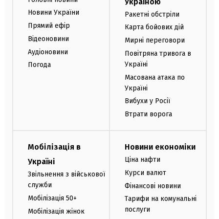
Україною
Новини України
Ракетні обстріли
Прямий ефір
Карта бойових дій
Відеоновини
Мирні переговори
Аудіоновини
Повітряна тривога в
Україні
Погода
Масована атака по
Україні
Вибухи у Росії
Втрати ворога
Мобілізація в
Новини економіки
Ціна нафти
Україні
Курси валют
Звільнення з військової
служби
Фінансові новини
Мобілізація 50+
Тарифи на комунальні
послуги
Мобілізація жінок