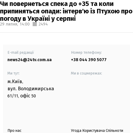
Чи повернеться спека до +35 та коли
припиняться опади: інтерв'ю із Птухою про
погоду в Україні у серпні
29 липня,
14:00
2494
E-mail редакції
Номер телефону:
news24@24tv.com.ua
+38 044 390 5077
Ми тут:
Ми в соцмережах:
м.Київ
,
вул. Володимирська
офіс
61/11,
50
Про нас
Угода Користувача Спільноти