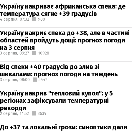
Україну накриває африканська спека: де
температура сягне +39 градусів
4 серпня,
07:32
900
Україну накриє спека до +38, але в частині
областей пройдуть дощі: прогноз погоди
на 3 серпня
3 серпня,
09:27
10928
Від спеки +40 градусів до злив зі
шквалами: прогноз погоди на тиждень
3 серпня,
08:00
5442
Україну накрив "тепловий купол": у 5
регіонах зафіксували температурні
рекорди
2 серпня,
14:52
3639
До +37 та локальні грози: синоптики дали