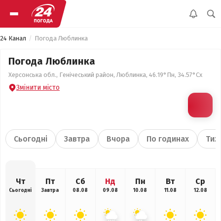
24 Канал
Погода Люблинка
Погода Люблинка
Херсонська обл., Генічеський район, Люблинка, 46.19°Пн, 34.57°Сх
Змінити місто
Сьогодні
Завтра
Вчора
По годинах
Тиж
Чт
Пт
Сб
Нд
Пн
Вт
Ср
Сьогодні
Завтра
08.08
09.08
10.08
11.08
12.08