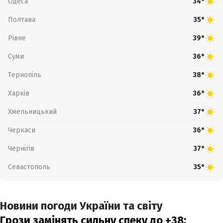
Одеса
34°
Полтава
35°
Рівне
39°
Суми
36°
Тернопіль
38°
Харків
36°
Хмельницький
37°
Черкаси
36°
Чернігів
37°
Севастополь
35°
Новини погоди України та світу
Грози замінять сильну спеку до +38: