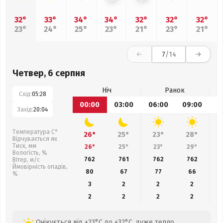
32°
33°
34°
34°
32°
32°
32°
23°
24°
25°
23°
21°
23°
21°
7
/14
Четвер, 6 серпня
Ніч
Ранок
Схід:
05:28
00:00
03:00
06:00
09:00
1
Захід:
20:04
Температура С°
26°
25°
23°
28°
Відчувається як
Тиск, мм
26°
25°
23°
29°
Вологість, %
762
761
762
762
Вітер, м/с
Ймовірність опадів,
80
67
77
66
%
3
2
2
2
2
2
2
2
Очікується від +23°C до +32°C, дуже тепло,