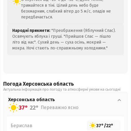
тримайтеся в тіні. Цілий день небо буде
безхмарним, слабкий вітер до 5 м/с, опадів не
передбачається.
Народні прикмети:
"Преображення (Яблучний Спас).
Освячують яблука і груші. "Прийшов Спас — пішло
літо від нас". Сухий день — суха осінь, мокрий —
мокра. Ночі стають по-справжньому холодними."
Погода Херсонська
область
Актуальна інформація про погоду та атмосферні умови на сьогодні
Херсонська
область
37°
22°
Переважно ясно
Берислав
37°
/
22°