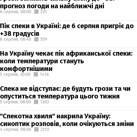
прогноз погоди на найближчі дні
6 серпня,
08:00
325
Пік спеки в Україні: де 6 серпня пригріє до
+38 градусів
6 серпня,
06:40
559
На Україну чекає пік африканської спеки:
коли температури стануть
комфортнішими
5 серпня,
20:00
7416
Спека не відступає: де будуть грози та чи
опуститься температура цього тижня
5 серпня,
08:00
1263
"Спекотна хвиля" накрила Україну:
синоптик розповів, коли очікуються зміни
4 серпня,
08:00
2313