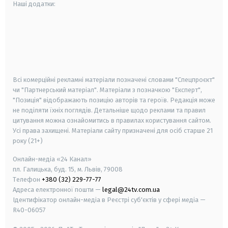
Наші додатки:
android
apple
smart tv
samsung smart tv
Всі комерційні рекламні матеріали позначені словами "Спецпроєкт"
чи "Партнерський матеріал". Матеріали з позначкою "Експерт",
"Позиція" відображають позицію авторів та героїв. Редакція може
не поділяти їхніх поглядів. Детальніше щодо реклами та правил
цитування можна ознайомитись в правилах користування сайтом.
Усі права захищені.
Матеріали сайту призначені для осіб старше
21
року (21+)
Онлайн-медіа «24 Канал»
пл. Галицька, буд. 15, м. Львів, 79008
Телефон
+380 (32) 229-77-77
Адреса електронної пошти —
legal@24tv.com.ua
Ідентифікатор онлайн-медіа в Реєстрі суб'єктів у сфері медіа —
R40-06057