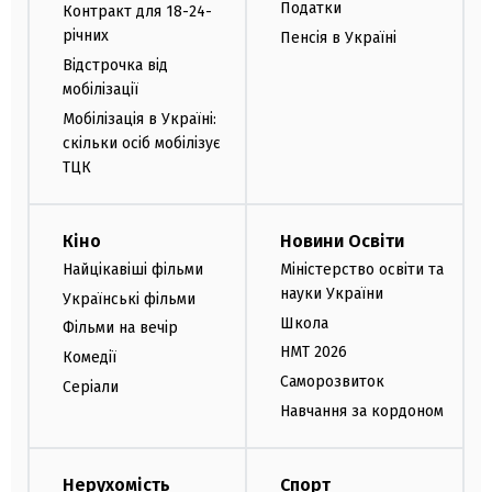
Податки
Контракт для 18-24-
річних
Пенсія в Україні
Відстрочка від
мобілізації
Мобілізація в Україні:
скільки осіб мобілізує
ТЦК
Кіно
Новини Освіти
Найцікавіші фільми
Міністерство освіти та
науки України
Українські фільми
Школа
Фільми на вечір
НМТ 2026
Комедії
Саморозвиток
Серіали
Навчання за кордоном
Нерухомість
Спорт