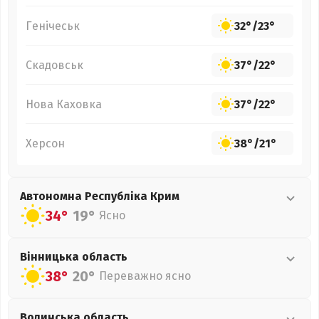
Генічеськ
32°
/
23°
Скадовськ
37°
/
22°
Нова Каховка
37°
/
22°
Херсон
38°
/
21°
Автономна Республіка Крим
34°
19°
Ясно
Вінницька
область
38°
20°
Переважно ясно
Волинська
область