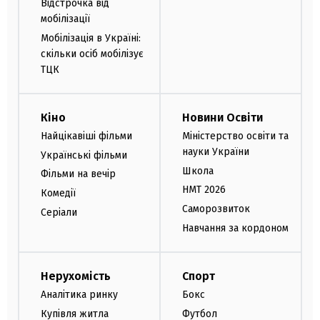
Відстрочка від
мобілізації
Мобілізація в Україні:
скільки осіб мобілізує
ТЦК
Кіно
Новини Освіти
Найцікавіші фільми
Міністерство освіти та
науки України
Українські фільми
Школа
Фільми на вечір
НМТ 2026
Комедії
Саморозвиток
Серіали
Навчання за кордоном
Нерухомість
Спорт
Аналітика ринку
Бокс
Купівля житла
Футбол