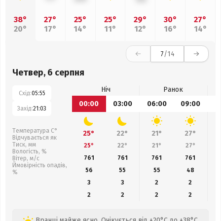
38°
27°
25°
25°
29°
30°
27°
20°
17°
14°
11°
12°
16°
14°
7
/14
Четвер, 6 серпня
Ніч
Ранок
Схід:
05:55
00:00
03:00
06:00
09:00
1
Захід:
21:03
Температура С°
25°
22°
21°
27°
Відчувається як
Тиск, мм
25°
22°
21°
27°
Вологість, %
761
761
761
761
Вітер, м/с
Ймовірність опадів,
56
55
55
48
%
3
3
2
2
2
2
2
2
Вранці майже ясно. Очікується від +20°C до +38°C.