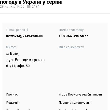
погоду в Україні у серпні
29 липня,
14:00
2494
E-mail редакції
Номер телефону:
news24@24tv.com.ua
+38 044 390 5077
Ми тут:
Ми в соцмережах:
м.Київ
,
вул. Володимирська
офіс
61/11,
50
Про нас
Угода Користувача Спільноти
Редакція
Правила коментування