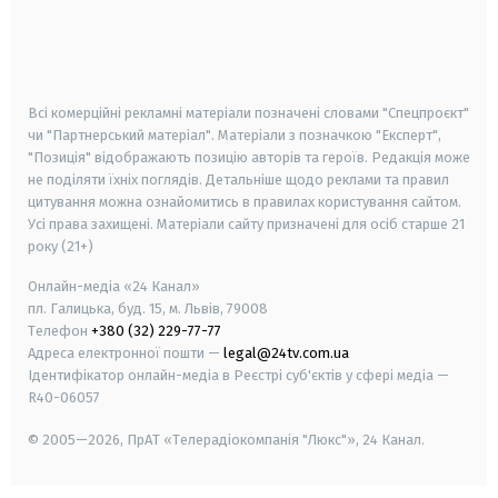
android
apple
smart tv
samsung smart tv
Всі комерційні рекламні матеріали позначені словами "Спецпроєкт"
чи "Партнерський матеріал". Матеріали з позначкою "Експерт",
"Позиція" відображають позицію авторів та героїв. Редакція може
не поділяти їхніх поглядів. Детальніше щодо реклами та правил
цитування можна ознайомитись в правилах користування сайтом.
Усі права захищені.
Матеріали сайту призначені для осіб старше
21
року (21+)
Онлайн-медіа «24 Канал»
пл. Галицька, буд. 15, м. Львів, 79008
Телефон
+380 (32) 229-77-77
Адреса електронної пошти —
legal@24tv.com.ua
Ідентифікатор онлайн-медіа в Реєстрі суб'єктів у сфері медіа —
R40-06057
© 2005—2026,
ПрАТ «Телерадіокомпанія "Люкс"», 24 Канал.