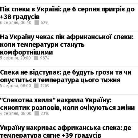
Пік спеки в Україні: де 6 серпня пригріє до
+38 градусів
6 серпня,
06:40
629
На Україну чекає пік африканської спеки:
коли температури стануть
комфортнішими
5 серпня,
20:00
9674
Спека не відступає: де будуть грози та чи
опуститься температура цього тижня
5 серпня,
08:00
1269
"Спекотна хвиля" накрила Україну:
синоптик розповів, коли очікуються зміни
4 серпня,
08:00
2316
Україну накриває африканська спека: де
температура сягне +39 градусів