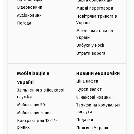
Карта бойових дій
Відеоновини
Мирні переговори
Аудіоновини
Повітряна тривога в
Україні
Погода
Масована атака по
Україні
Вибухи у Росії
Втрати ворога
Мобілізація в
Новини економіки
Ціна нафти
Україні
Курси валют
Звільнення з військової
служби
Фінансові новини
Мобілізація 50+
Тарифи на комунальні
послуги
Мобілізація жінок
Податки
Контракт для 18-24-
річних
Пенсія в Україні