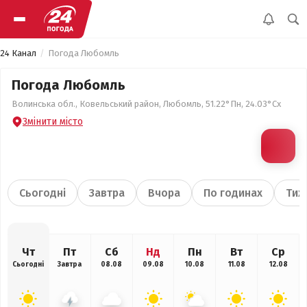
24 Канал
Погода Любомль
Погода Любомль
Волинська обл., Ковельський район, Любомль, 51.22°Пн, 24.03°Сх
Змінити місто
Сьогодні
Завтра
Вчора
По годинах
Тиж
Чт
Пт
Сб
Нд
Пн
Вт
Ср
Сьогодні
Завтра
08.08
09.08
10.08
11.08
12.08