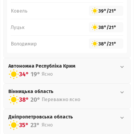
Ковель
39°
/
21°
Луцьк
38°
/
21°
Володимир
38°
/
21°
Автономна Республіка Крим
34°
19°
Ясно
Вінницька
область
38°
20°
Переважно ясно
Дніпропетровська
область
35°
23°
Ясно