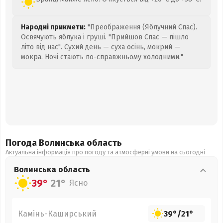
Народні прикмети:
"Преображення (Яблучний Спас).
Освячують яблука і груші. "Прийшов Спас — пішло
літо від нас". Сухий день — суха осінь, мокрий —
мокра. Ночі стають по-справжньому холодними."
Погода Волинська
область
Актуальна інформація про погоду та атмосферні умови на сьогодні
Волинська
область
39°
21°
Ясно
Камінь-Каширський
39°
/
21°