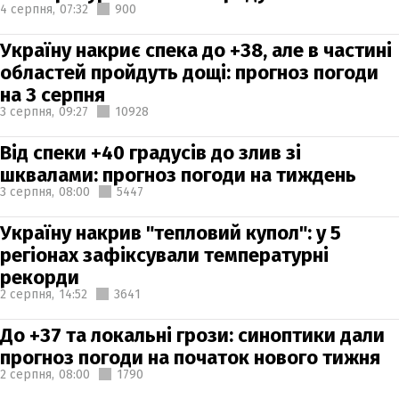
4 серпня,
07:32
900
Україну накриє спека до +38, але в частині
областей пройдуть дощі: прогноз погоди
на 3 серпня
3 серпня,
09:27
10928
Від спеки +40 градусів до злив зі
шквалами: прогноз погоди на тиждень
3 серпня,
08:00
5447
Україну накрив "тепловий купол": у 5
регіонах зафіксували температурні
рекорди
2 серпня,
14:52
3641
До +37 та локальні грози: синоптики дали
прогноз погоди на початок нового тижня
2 серпня,
08:00
1790