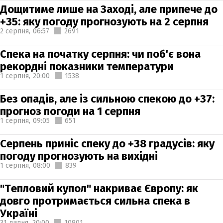
Дощитиме лише на Заході, але припече до
+35: яку погоду прогнозують на 2 серпня
2 серпня,
06:57
2691
Спека на початку серпня: чи поб'є вона
рекордні показники температури
1 серпня,
20:00
1538
Без опадів, але із сильною спекою до +37:
прогноз погоди на 1 серпня
1 серпня,
09:05
651
Серпень приніс спеку до +38 градусів: яку
погоду прогнозують на вихідні
1 серпня,
08:00
839
"Тепловий купол" накриває Європу: як
довго протримається сильна спека в
Україні
31 липня,
20:00
10901