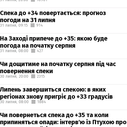
Спека до +34 повертається: прогноз
погоди на 31 липня
31 липня,
09:15
914
На Заході припече до +35: якою буде
погода на початку серпня
31 липня,
08:00
427
Чи дощитиме на початку серпня під час
повернення спеки
30 липня,
20:00
2315
Липень завершиться спекою: в яких
регіонах знову пригріє до +33 градусів
30 липня,
08:00
1884
Чи повернеться спека до +35 та коли
припиняться опади: інтерв'ю із Птухою про