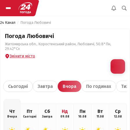
24 Канал
Погода Любовичі
Погода Любовичі
Житомирська обл., Коростенський район, Любовичі, 50.8°Пн,
29.42°Сх
Змінити місто
Сьогодні
Завтра
Вчора
По годинах
Тиж
Чт
Пт
Сб
Нд
Пн
Вт
Ср
Вчора
Сьогодні
Завтра
09.08
10.08
11.08
12.08