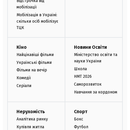
Відстрочка від
мобілізації
Мобілізація в Україні:
скільки осіб мобілізує
ТЦК
Кіно
Новини Освіти
Найцікавіші фільми
Міністерство освіти та
науки України
Українські фільми
Школа
Фільми на вечір
НМТ 2026
Комедії
Саморозвиток
Серіали
Навчання за кордоном
Нерухомість
Спорт
Аналітика ринку
Бокс
Купівля житла
Футбол