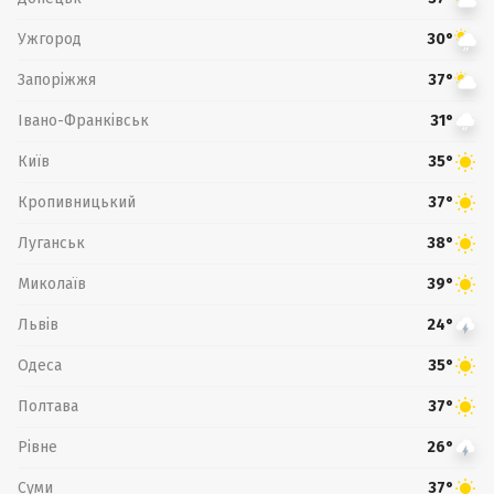
Ужгород
30°
Запоріжжя
37°
Івано-Франківськ
31°
Київ
35°
Кропивницький
37°
Луганськ
38°
Миколаїв
39°
Львів
24°
Одеса
35°
Полтава
37°
Рівне
26°
Суми
37°