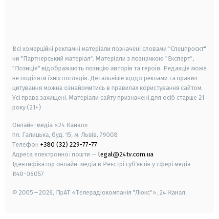
android
apple
smart tv
samsung smart tv
Всі комерційні рекламні матеріали позначені словами "Спецпроєкт"
чи "Партнерський матеріал". Матеріали з позначкою "Експерт",
"Позиція" відображають позицію авторів та героїв. Редакція може
не поділяти їхніх поглядів. Детальніше щодо реклами та правил
цитування можна ознайомитись в правилах користування сайтом.
Усі права захищені.
Матеріали сайту призначені для осіб старше
21
року (21+)
Онлайн-медіа «24 Канал»
пл. Галицька, буд. 15, м. Львів, 79008
Телефон
+380 (32) 229-77-77
Адреса електронної пошти —
legal@24tv.com.ua
Ідентифікатор онлайн-медіа в Реєстрі суб'єктів у сфері медіа —
R40-06057
© 2005—2026,
ПрАТ «Телерадіокомпанія "Люкс"», 24 Канал.