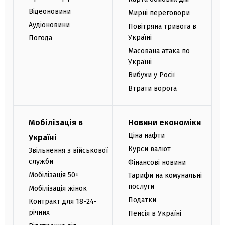
Відеоновини
Мирні переговори
Аудіоновини
Повітряна тривога в
Україні
Погода
Масована атака по
Україні
Вибухи у Росії
Втрати ворога
Мобілізація в
Новини економіки
Ціна нафти
Україні
Курси валют
Звільнення з військової
служби
Фінансові новини
Мобілізація 50+
Тарифи на комунальні
послуги
Мобілізація жінок
Податки
Контракт для 18-24-
річних
Пенсія в Україні