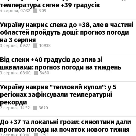
температура сягне +39 градусів
4 серпня,
07:32
909
Україну накриє спека до +38, але в частині
областей пройдуть дощі: прогноз погоди
на 3 серпня
3 серпня,
09:27
10938
Від спеки +40 градусів до злив зі
шквалами: прогноз погоди на тиждень
3 серпня,
08:00
5460
Україну накрив "тепловий купол": у 5
регіонах зафіксували температурні
рекорди
2 серпня,
14:52
3670
До +37 та локальні грози: синоптики дали
прогноз погоди на початок нового тижня
2 серпня,
08:00
1793