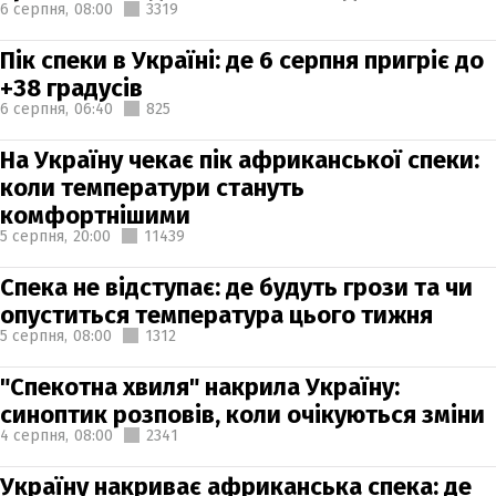
6 серпня,
08:00
3319
Пік спеки в Україні: де 6 серпня пригріє до
+38 градусів
6 серпня,
06:40
825
На Україну чекає пік африканської спеки:
коли температури стануть
комфортнішими
5 серпня,
20:00
11439
Спека не відступає: де будуть грози та чи
опуститься температура цього тижня
5 серпня,
08:00
1312
"Спекотна хвиля" накрила Україну:
синоптик розповів, коли очікуються зміни
4 серпня,
08:00
2341
Україну накриває африканська спека: де