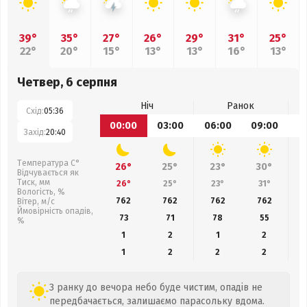
39°
35°
27°
26°
29°
31°
25°
22°
20°
15°
13°
13°
16°
13°
Четвер, 6 серпня
Ніч
Ранок
Схід:
05:36
00:00
03:00
06:00
09:00
1
Захід:
20:40
Температура С°
26°
25°
23°
30°
Відчувається як
Тиск, мм
26°
25°
23°
31°
Вологість, %
762
762
762
762
Вітер, м/с
Ймовірність опадів,
73
71
78
55
%
1
2
1
2
1
2
2
2
З ранку до вечора небо буде чистим, опадів не
передбачається, залишаємо парасольку вдома.