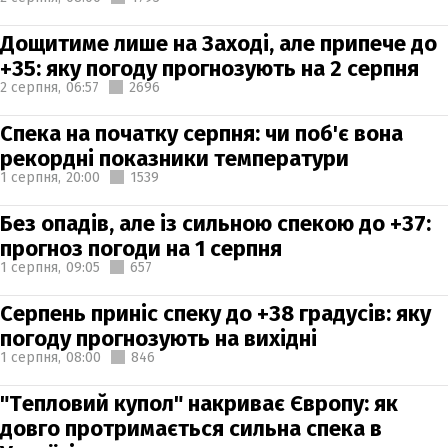
Дощитиме лише на Заході, але припече до
+35: яку погоду прогнозують на 2 серпня
2 серпня,
06:57
2696
Спека на початку серпня: чи поб'є вона
рекордні показники температури
1 серпня,
20:00
1539
Без опадів, але із сильною спекою до +37:
прогноз погоди на 1 серпня
1 серпня,
09:05
657
Серпень приніс спеку до +38 градусів: яку
погоду прогнозують на вихідні
1 серпня,
08:00
846
"Тепловий купол" накриває Європу: як
довго протримається сильна спека в