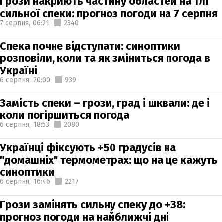
Грози накриють частину областей на тлі
сильної спеки: прогноз погоди на 7 серпня
7 серпня,
06:21
2340
Спека почне відступати: синоптики
розповіли, коли та як зміниться погода в
Україні
6 серпня,
20:00
939
Замість спеки – грози, град і шквали: де і
коли погіршиться погода
6 серпня,
18:53
2080
Українці фіксують +50 градусів на
"домашніх" термометрах: що на це кажуть
синоптики
6 серпня,
16:46
2217
Грози замінять сильну спеку до +38:
прогноз погоди на найближчі дні