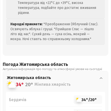
Температура від +22°C до +39°C, висока
температура, подбайте про достатнє вживання
рідини.
Народні прикмети:
"Преображення (Яблучний Спас).
Освячують яблука і груші. "Прийшов Спас — пішло
літо від нас". Сухий день — суха осінь, мокрий —
мокра. Ночі стають по-справжньому холодними."
Погода Житомирська
область
Актуальна інформація про погоду та атмосферні умови на сьогодні
Житомирська
область
34°
20°
Мінлива хмарність
Бердичів
34°
/
20°