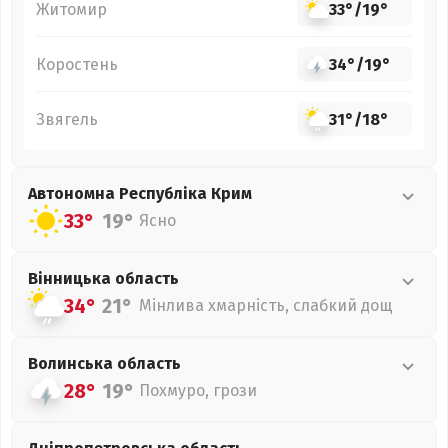
Житомир
33°
/
19°
Коростень
34°
/
19°
Звягель
31°
/
18°
Автономна Республіка Крим
33°
19°
Ясно
Вінницька
область
34°
21°
Мінлива хмарність, слабкий дощ
Волинська
область
28°
19°
Похмуро, грози