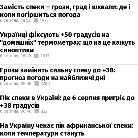
Замість спеки – грози, град і шквали: де і
коли погіршиться погода
6 серпня,
18:53
1972
Українці фіксують +50 градусів на
"домашніх" термометрах: що на це кажуть
синоптики
6 серпня,
16:46
2013
Грози замінять сильну спеку до +38:
прогноз погоди на найближчі дні
6 серпня,
08:00
3280
Пік спеки в Україні: де 6 серпня пригріє до
+38 градусів
6 серпня,
06:40
822
На Україну чекає пік африканської спеки:
коли температури стануть