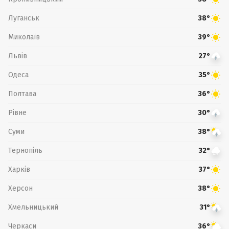
Луганськ
38°
Миколаїв
39°
Львів
27°
Одеса
35°
Полтава
36°
Рівне
30°
Суми
38°
Тернопіль
32°
Харків
37°
Херсон
38°
Хмельницький
31°
Черкаси
36°