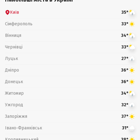
Київ
35°
Сімферополь
33°
Вінниця
34°
Чернівці
33°
Луцьк
27°
Дніпро
36°
Донецьк
36°
Житомир
34°
Ужгород
32°
Запоріжжя
37°
Івано-Франківськ
31°
Кропивницький
38°