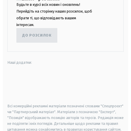
Будьте в курсі всіх новин і оновлень!
Перейдіть на сторінку наших розсилок, щоб
обрати ті, що відповідають вашим
інтересам.
ДО РОЗСИЛОК
Наші додатки:
android
apple
smart tv
samsung smart tv
Всі комерційні рекламні матеріали позначені словами "Спецпроєкт"
чи "Партнерський матеріал". Матеріали з позначкою "Експерт",
"Позиція" відображають позицію авторів та героїв. Редакція може
не поділяти їхніх поглядів. Детальніше щодо реклами та правил
цитування можна ознайомитись в правилах користування сайтом.