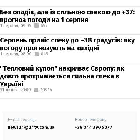
Без опадів, але із сильною спекою до +37:
прогноз погоди на 1 серпня
1 серпня,
09:05
657
Серпень приніс спеку до +38 градусів: яку
погоду прогнозують на вихідні
1 серпня,
08:00
845
"Тепловий купол" накриває Європу: як
довго протримається сильна спека в
Україні
31 липня,
20:00
10914
E-mail редакції
Номер телефону:
news24@24tv.com.ua
+38 044 390 5077