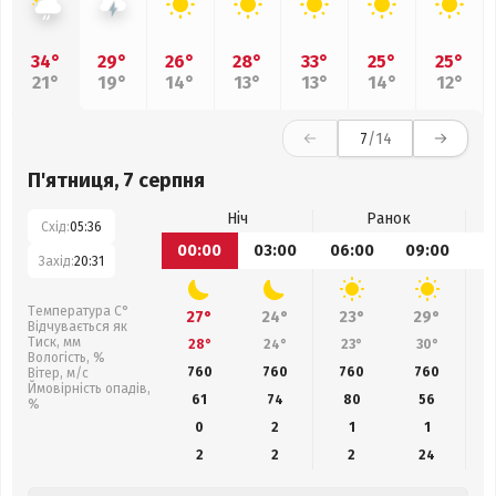
34°
29°
26°
28°
33°
25°
25°
21°
19°
14°
13°
13°
14°
12°
7
/14
П'ятниця, 7 серпня
Ніч
Ранок
Схід:
05:36
00:00
03:00
06:00
09:00
1
Захід:
20:31
Температура С°
27°
24°
23°
29°
Відчувається як
Тиск, мм
28°
24°
23°
30°
Вологість, %
760
760
760
760
Вітер, м/с
Ймовірність опадів,
61
74
80
56
%
0
2
1
1
2
2
2
24