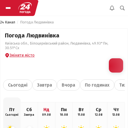
24 Канал
Погода Людвинівка
Погода Людвинівка
Київська обл., Білоцерківський район, Людвинівка, 49.93°Пн,
30.51°Сх
Змінити місто
Сьогодні
Завтра
Вчора
По годинах
Тиж
Пт
Сб
Нд
Пн
Вт
Ср
Чт
Сьогодні
Завтра
09.08
10.08
11.08
12.08
13.08