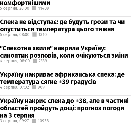
комфортнішими
5 серпня,
20:00
11409
Спека не відступає: де будуть грози та чи
опуститься температура цього тижня
5 серпня,
08:00
1310
"Спекотна хвиля" накрила Україну:
синоптик розповів, коли очікуються зміни
4 серпня,
08:00
2339
Україну накриває африканська спека: де
температура сягне +39 градусів
4 серпня,
07:32
909
Україну накриє спека до +38, але в частині
областей пройдуть дощі: прогноз погоди
на 3 серпня
3 серпня,
09:27
10938