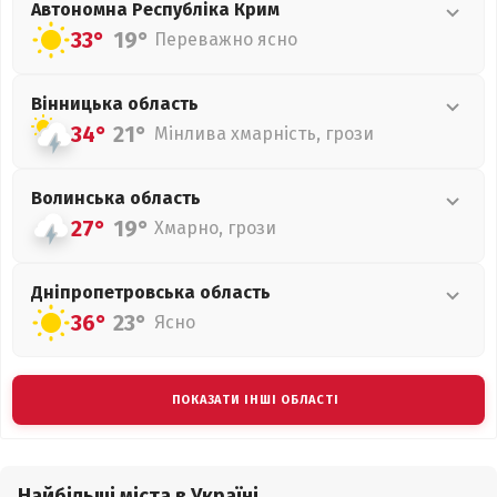
Автономна Республіка Крим
33°
19°
Переважно ясно
Вінницька
область
34°
21°
Мінлива хмарність, грози
Волинська
область
27°
19°
Хмарно, грози
Дніпропетровська
область
36°
23°
Ясно
ПОКАЗАТИ ІНШІ ОБЛАСТІ
Найбільші міста в Україні