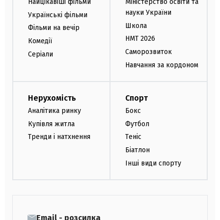
Найцікавіші фільми
Міністерство освіти та
науки України
Українські фільми
Школа
Фільми на вечір
НМТ 2026
Комедії
Саморозвиток
Серіали
Навчання за кордоном
Нерухомість
Спорт
Аналітика ринку
Бокс
Купівля житла
Футбол
Тренди і натхнення
Теніс
Біатлон
Інші види спорту
Email - розсилка