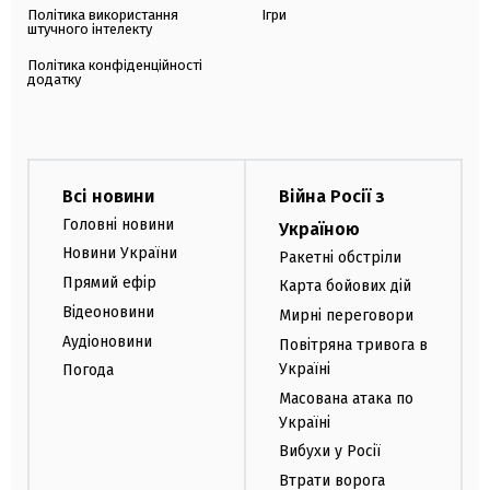
Політика використання
Ігри
штучного інтелекту
Політика конфіденційності
додатку
Всі новини
Війна Росії з
Головні новини
Україною
Новини України
Ракетні обстріли
Прямий ефір
Карта бойових дій
Відеоновини
Мирні переговори
Аудіоновини
Повітряна тривога в
Україні
Погода
Масована атака по
Україні
Вибухи у Росії
Втрати ворога