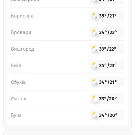
Бориспіль
35°
/
21°
Бровари
34°
/
23°
Вишгород
33°
/
22°
Київ
35°
/
23°
Обухів
34°
/
21°
Фастів
33°
/
20°
Буча
34°
/
20°