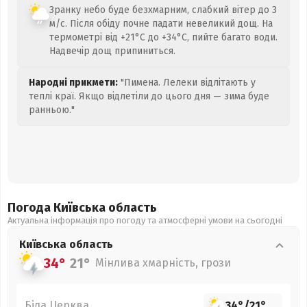
Зранку небо буде безхмарним, слабкий вітер до 3
м/с. Після обіду почне падати невеликий дощ. На
термометрі від +21°C до +34°C, пийте багато води.
Надвечір дощ припиниться.
Народні прикмети:
"Пимена. Лелеки відлітають у
теплі краї. Якщо відлетіли до цього дня — зима буде
ранньою."
Погода Київська
область
Актуальна інформація про погоду та атмосферні умови на сьогодні
Київська
область
34°
21°
Мінлива хмарність, грози
Біла Церква
34°
/
21°