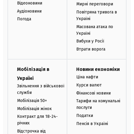
Відеоновини
Мирні переговори
Аудіоновини
Повітряна тривога в
Україні
Погода
Масована атака по
Україні
Вибухи у Росії
Втрати ворога
Мобілізація в
Новини економіки
Ціна нафти
Україні
Курси валют
Звільнення з військової
служби
Фінансові новини
Мобілізація 50+
Тарифи на комунальні
послуги
Мобілізація жінок
Податки
Контракт для 18-24-
річних
Пенсія в Україні
Відстрочка від