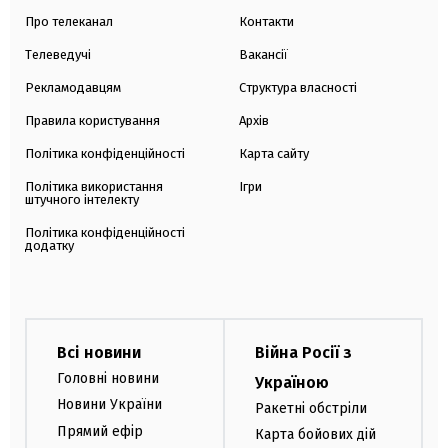
Про телеканал
Контакти
Телеведучі
Вакансії
Рекламодавцям
Структура власності
Правила користування
Архів
Політика конфіденційності
Карта сайту
Політика використання
Ігри
штучного інтелекту
Політика конфіденційності
додатку
Всі новини
Війна Росії з
Головні новини
Україною
Новини України
Ракетні обстріли
Прямий ефір
Карта бойових дій