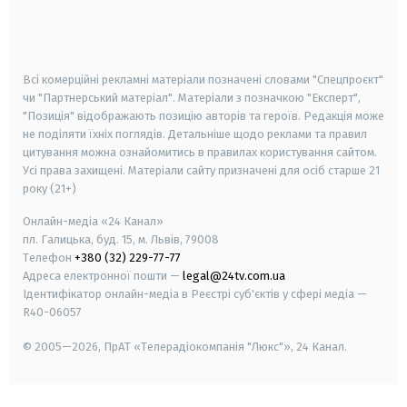
android
apple
smart tv
samsung smart tv
Всі комерційні рекламні матеріали позначені словами "Спецпроєкт"
чи "Партнерський матеріал". Матеріали з позначкою "Експерт",
"Позиція" відображають позицію авторів та героїв. Редакція може
не поділяти їхніх поглядів. Детальніше щодо реклами та правил
цитування можна ознайомитись в правилах користування сайтом.
Усі права захищені.
Матеріали сайту призначені для осіб старше
21
року (21+)
Онлайн-медіа «24 Канал»
пл. Галицька, буд. 15, м. Львів, 79008
Телефон
+380 (32) 229-77-77
Адреса електронної пошти —
legal@24tv.com.ua
Ідентифікатор онлайн-медіа в Реєстрі суб'єктів у сфері медіа —
R40-06057
© 2005—2026,
ПрАТ «Телерадіокомпанія "Люкс"», 24 Канал.