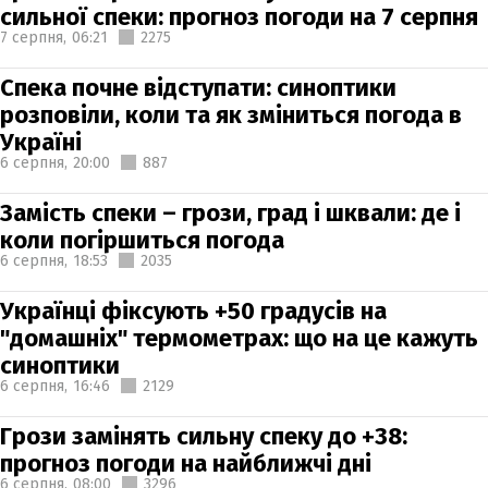
сильної спеки: прогноз погоди на 7 серпня
7 серпня,
06:21
2275
Спека почне відступати: синоптики
розповіли, коли та як зміниться погода в
Україні
6 серпня,
20:00
887
Замість спеки – грози, град і шквали: де і
коли погіршиться погода
6 серпня,
18:53
2035
Українці фіксують +50 градусів на
"домашніх" термометрах: що на це кажуть
синоптики
6 серпня,
16:46
2129
Грози замінять сильну спеку до +38:
прогноз погоди на найближчі дні
6 серпня,
08:00
3296