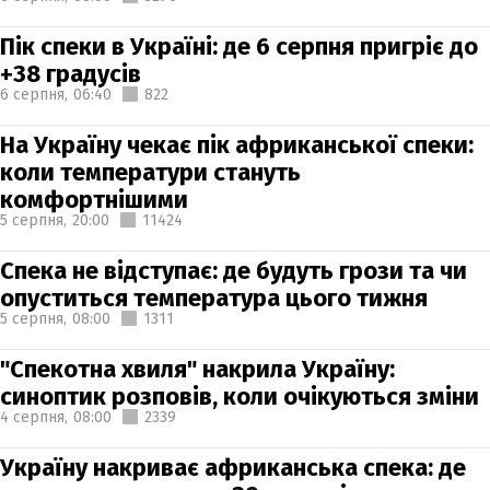
Пік спеки в Україні: де 6 серпня пригріє до
+38 градусів
6 серпня,
06:40
822
На Україну чекає пік африканської спеки:
коли температури стануть
комфортнішими
5 серпня,
20:00
11424
Спека не відступає: де будуть грози та чи
опуститься температура цього тижня
5 серпня,
08:00
1311
"Спекотна хвиля" накрила Україну:
синоптик розповів, коли очікуються зміни
4 серпня,
08:00
2339
Україну накриває африканська спека: де