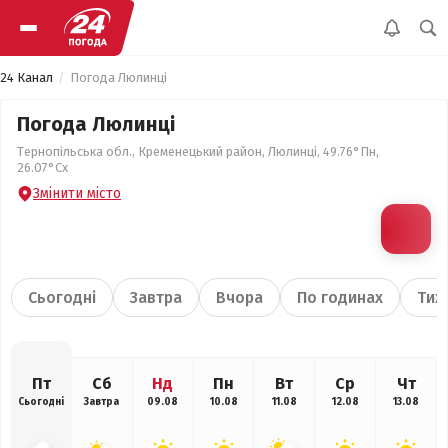
24 Канал
Погода Люлинці
Погода Люлинці
Тернопільська обл., Кременецький район, Люлинці, 49.76°Пн,
26.07°Сх
Змінити місто
Сьогодні
Завтра
Вчора
По годинах
Тиж
Пт
Сб
Нд
Пн
Вт
Ср
Чт
Сьогодні
Завтра
09.08
10.08
11.08
12.08
13.08