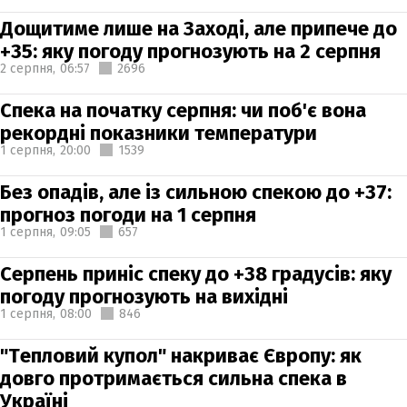
Дощитиме лише на Заході, але припече до
+35: яку погоду прогнозують на 2 серпня
2 серпня,
06:57
2696
Спека на початку серпня: чи поб'є вона
рекордні показники температури
1 серпня,
20:00
1539
Без опадів, але із сильною спекою до +37:
прогноз погоди на 1 серпня
1 серпня,
09:05
657
Серпень приніс спеку до +38 градусів: яку
погоду прогнозують на вихідні
1 серпня,
08:00
846
"Тепловий купол" накриває Європу: як
довго протримається сильна спека в
Україні