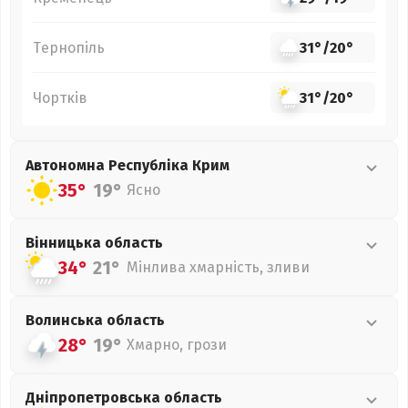
Тернопіль
31°
/
20°
Чортків
31°
/
20°
Автономна Республіка Крим
35°
19°
Ясно
Вінницька
область
34°
21°
Мінлива хмарність, зливи
Волинська
область
28°
19°
Хмарно, грози
Дніпропетровська
область