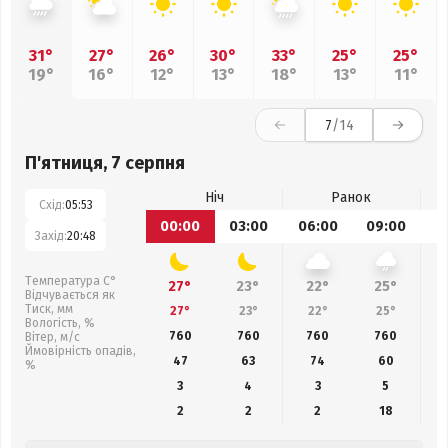
31°
27°
26°
30°
33°
25°
25°
19°
16°
12°
13°
18°
13°
11°
7
/14
П'ятниця, 7 серпня
Ніч
Ранок
Схід:
05:53
00:00
03:00
06:00
09:00
1
Захід:
20:48
Температура С°
27°
23°
22°
25°
Відчувається як
Тиск, мм
27°
23°
22°
25°
Вологість, %
760
760
760
760
Вітер, м/с
Ймовірність опадів,
47
63
74
60
%
3
4
3
5
2
2
2
18