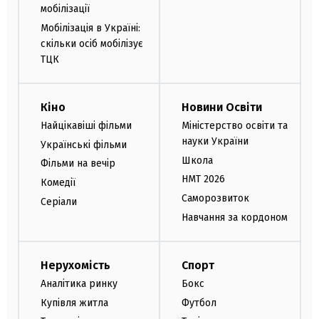
мобілізації
Мобілізація в Україні:
скільки осіб мобілізує
ТЦК
Кіно
Новини Освіти
Найцікавіші фільми
Міністерство освіти та
науки України
Українські фільми
Школа
Фільми на вечір
НМТ 2026
Комедії
Саморозвиток
Серіали
Навчання за кордоном
Нерухомість
Спорт
Аналітика ринку
Бокс
Купівля житла
Футбол