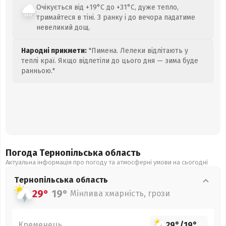
Очікується від +19°C до +31°C, дуже тепло,
тримайтеся в тіні. З ранку і до вечора падатиме
невеликий дощ.
Народні прикмети:
"Пимена. Лелеки відлітають у
теплі краї. Якщо відлетіли до цього дня — зима буде
ранньою."
Погода Тернопільська
область
Актуальна інформація про погоду та атмосферні умови на сьогодні
Тернопільська
область
29°
19°
Мінлива хмарність, грози
Кременець
29°
/
19°