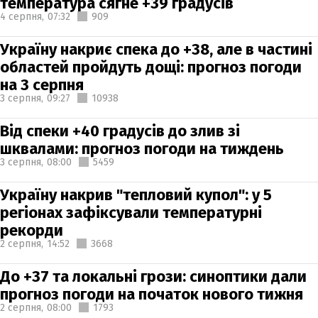
температура сягне +39 градусів
4 серпня,
07:32
909
Україну накриє спека до +38, але в частині
областей пройдуть дощі: прогноз погоди
на 3 серпня
3 серпня,
09:27
10938
Від спеки +40 градусів до злив зі
шквалами: прогноз погоди на тиждень
3 серпня,
08:00
5459
Україну накрив "тепловий купол": у 5
регіонах зафіксували температурні
рекорди
2 серпня,
14:52
3668
До +37 та локальні грози: синоптики дали
прогноз погоди на початок нового тижня
2 серпня,
08:00
1793