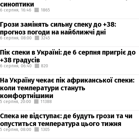
синоптики
6 серпня,
16:46
1865
Грози замінять сильну спеку до +38:
прогноз погоди на найближчі дні
6 серпня,
08:00
3245
Пік спеки в Україні: де 6 серпня пригріє до
+38 градусів
6 серпня,
06:40
820
На Україну чекає пік африканської спеки:
коли температури стануть
комфортнішими
5 серпня,
20:00
11388
Спека не відступає: де будуть грози та чи
опуститься температура цього тижня
5 серпня,
08:00
1305