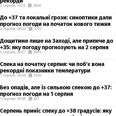
рекорди
2 серпня,
14:52
3666
До +37 та локальні грози: синоптики дали
прогноз погоди на початок нового тижня
2 серпня,
08:00
1793
Дощитиме лише на Заході, але припече до
+35: яку погоду прогнозують на 2 серпня
2 серпня,
06:57
2694
Спека на початку серпня: чи поб'є вона
рекордні показники температури
1 серпня,
20:00
1539
Без опадів, але із сильною спекою до +37:
прогноз погоди на 1 серпня
1 серпня,
09:05
657
Серпень приніс спеку до +38 градусів: яку