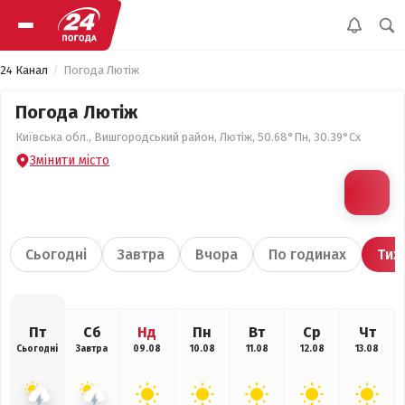
24 Канал
Погода Лютіж
Погода Лютіж
Київська обл., Вишгородський район, Лютіж, 50.68°Пн, 30.39°Сх
Змінити місто
Сьогодні
Завтра
Вчора
По годинах
Тиж
Пт
Сб
Нд
Пн
Вт
Ср
Чт
Сьогодні
Завтра
09.08
10.08
11.08
12.08
13.08