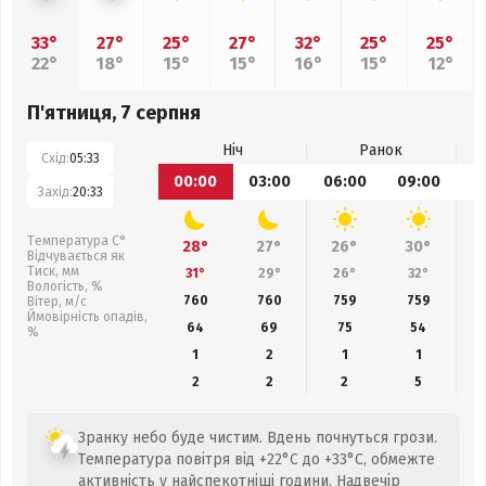
33°
27°
25°
27°
32°
25°
25°
22°
18°
15°
15°
16°
15°
12°
П'ятниця, 7 серпня
Ніч
Ранок
Схід:
05:33
00:00
03:00
06:00
09:00
1
Захід:
20:33
Температура С°
28°
27°
26°
30°
Відчувається як
Тиск, мм
31°
29°
26°
32°
Вологість, %
760
760
759
759
Вітер, м/с
Ймовірність опадів,
64
69
75
54
%
1
2
1
1
2
2
2
5
Зранку небо буде чистим. Вдень почнуться грози.
Температура повітря від +22°C до +33°C, обмежте
активність у найспекотніші години. Надвечір