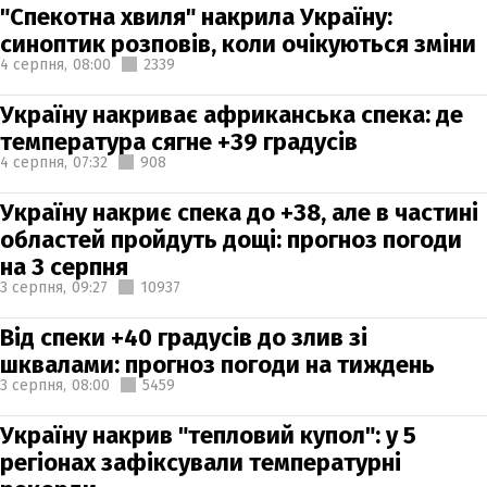
"Спекотна хвиля" накрила Україну:
синоптик розповів, коли очікуються зміни
4 серпня,
08:00
2339
Україну накриває африканська спека: де
температура сягне +39 градусів
4 серпня,
07:32
908
Україну накриє спека до +38, але в частині
областей пройдуть дощі: прогноз погоди
на 3 серпня
3 серпня,
09:27
10937
Від спеки +40 градусів до злив зі
шквалами: прогноз погоди на тиждень
3 серпня,
08:00
5459
Україну накрив "тепловий купол": у 5
регіонах зафіксували температурні