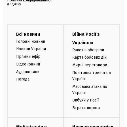
Політика конфіденційності
додатку
Всі новини
Війна Росії з
Головні новини
Україною
Новини України
Ракетні обстріли
Прямий ефір
Карта бойових дій
Відеоновини
Мирні переговори
Аудіоновини
Повітряна тривога в
Україні
Погода
Масована атака по
Україні
Вибухи у Росії
Втрати ворога
Мобілізація в
Новини економіки