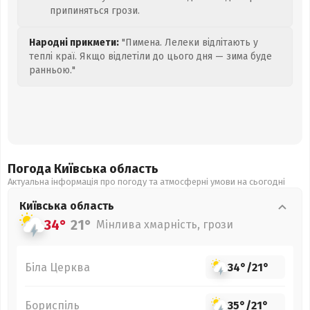
припиняться грози.
Народні прикмети:
"Пимена. Лелеки відлітають у
теплі краї. Якщо відлетіли до цього дня — зима буде
ранньою."
Погода Київська
область
Актуальна інформація про погоду та атмосферні умови на сьогодні
Київська
область
34°
21°
Мінлива хмарність, грози
Біла Церква
34°
/
21°
Бориспіль
35°
/
21°