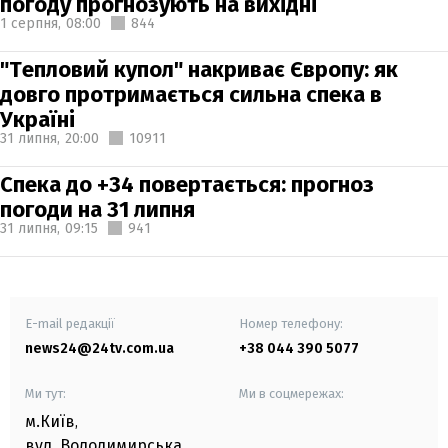
погоду прогнозують на вихідні
1 серпня,
08:00
844
"Тепловий купол" накриває Європу: як
довго протримається сильна спека в
Україні
31 липня,
20:00
10911
Спека до +34 повертається: прогноз
погоди на 31 липня
31 липня,
09:15
941
E-mail редакції
Номер телефону:
news24@24tv.com.ua
+38 044 390 5077
Ми тут:
Ми в соцмережах:
м.Київ
,
вул. Володимирська