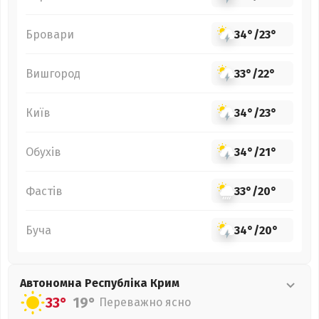
Бровари
34°
/
23°
Вишгород
33°
/
22°
Київ
34°
/
23°
Обухів
34°
/
21°
Фастів
33°
/
20°
Буча
34°
/
20°
Автономна Республіка Крим
33°
19°
Переважно ясно