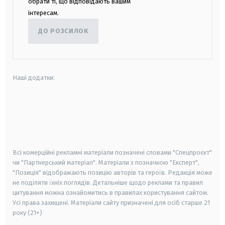
обрати ті, що відповідають вашим
інтересам.
ДО РОЗСИЛОК
Наші додатки:
android
apple
smart tv
samsung smart tv
Всі комерційні рекламні матеріали позначені словами "Спецпроєкт"
чи "Партнерський матеріал". Матеріали з позначкою "Експерт",
"Позиція" відображають позицію авторів та героїв. Редакція може
не поділяти їхніх поглядів. Детальніше щодо реклами та правил
цитування можна ознайомитись в правилах користування сайтом.
Усі права захищені.
Матеріали сайту призначені для осіб старше
21
року (21+)