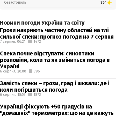
Севастополь
35°
Новини погоди України та світу
Грози накриють частину областей на тлі
сильної спеки: прогноз погоди на 7 серпня
7 серпня,
06:21
1472
Спека почне відступати: синоптики
розповіли, коли та як зміниться погода в
Україні
6 серпня,
20:00
796
Замість спеки – грози, град і шквали: де і
коли погіршиться погода
6 серпня,
18:53
1872
Українці фіксують +50 градусів на
"домашніх" термометрах: що на це кажуть