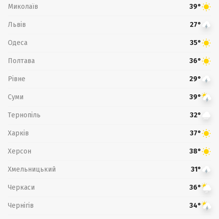
Миколаїв
39°
Львів
27°
Одеса
35°
Полтава
36°
Рівне
29°
Суми
39°
Тернопіль
32°
Харків
37°
Херсон
38°
Хмельницький
31°
Черкаси
36°
Чернігів
34°