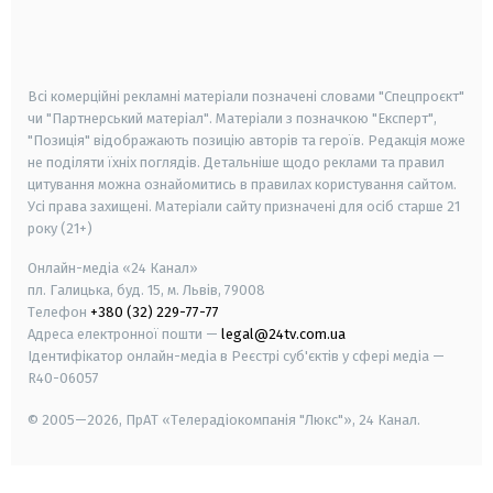
android
apple
smart tv
samsung smart tv
Всі комерційні рекламні матеріали позначені словами "Спецпроєкт"
чи "Партнерський матеріал". Матеріали з позначкою "Експерт",
"Позиція" відображають позицію авторів та героїв. Редакція може
не поділяти їхніх поглядів. Детальніше щодо реклами та правил
цитування можна ознайомитись в правилах користування сайтом.
Усі права захищені.
Матеріали сайту призначені для осіб старше
21
року (21+)
Онлайн-медіа «24 Канал»
пл. Галицька, буд. 15, м. Львів, 79008
Телефон
+380 (32) 229-77-77
Адреса електронної пошти —
legal@24tv.com.ua
Ідентифікатор онлайн-медіа в Реєстрі суб'єктів у сфері медіа —
R40-06057
© 2005—2026,
ПрАТ «Телерадіокомпанія "Люкс"», 24 Канал.