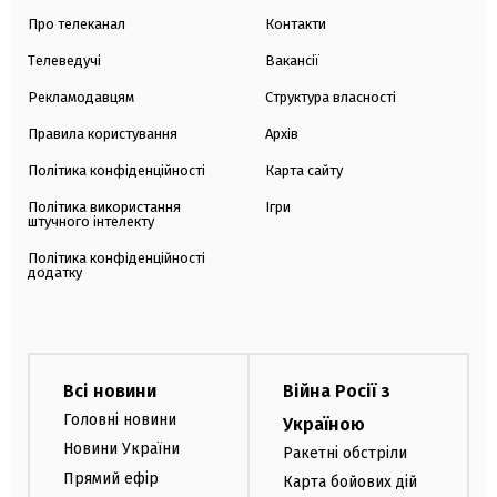
Про телеканал
Контакти
Телеведучі
Вакансії
Рекламодавцям
Структура власності
Правила користування
Архів
Політика конфіденційності
Карта сайту
Політика використання
Ігри
штучного інтелекту
Політика конфіденційності
додатку
Всі новини
Війна Росії з
Головні новини
Україною
Новини України
Ракетні обстріли
Прямий ефір
Карта бойових дій