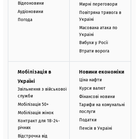
Відеоновини
Мирні переговори
Аудіоновини
Повітряна тривога в
Україні
Погода
Масована атака по
Україні
Вибухи у Росії
Втрати ворога
Мобілізація в
Новини економіки
Ціна нафти
Україні
Курси валют
Звільнення з військової
служби
Фінансові новини
Мобілізація 50+
Тарифи на комунальні
послуги
Мобілізація жінок
Податки
Контракт для 18-24-
річних
Пенсія в Україні
Відстрочка від