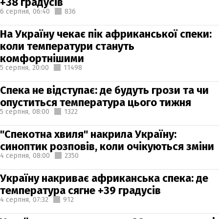
+38 градусів
6 серпня,
06:40
836
На Україну чекає пік африканської спеки:
коли температури стануть
комфортнішими
5 серпня,
20:00
11498
Спека не відступає: де будуть грози та чи
опуститься температура цього тижня
5 серпня,
08:00
1322
"Спекотна хвиля" накрила Україну:
синоптик розповів, коли очікуються зміни
4 серпня,
08:00
2350
Україну накриває африканська спека: де
температура сягне +39 градусів
4 серпня,
07:32
912