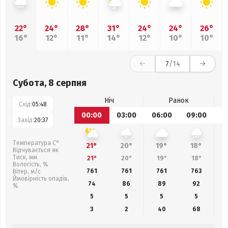
22°
24°
28°
31°
24°
24°
26°
16°
12°
11°
14°
12°
10°
10°
7
/14
Субота, 8 серпня
Ніч
Ранок
Схід:
05:48
00:00
03:00
06:00
09:00
1
Захід:
20:37
Температура С°
21°
20°
19°
18°
Відчувається як
Тиск, мм
21°
20°
19°
18°
Вологість, %
761
761
761
763
Вітер, м/с
Ймовірність опадів,
74
86
89
92
%
5
5
5
5
3
2
40
68