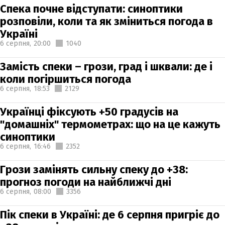
Спека почне відступати: синоптики
розповіли, коли та як зміниться погода в
Україні
6 серпня,
20:00
1040
Замість спеки – грози, град і шквали: де і
коли погіршиться погода
6 серпня,
18:53
2129
Українці фіксують +50 градусів на
"домашніх" термометрах: що на це кажуть
синоптики
6 серпня,
16:46
2352
Грози замінять сильну спеку до +38:
прогноз погоди на найближчі дні
6 серпня,
08:00
3356
Пік спеки в Україні: де 6 серпня пригріє до