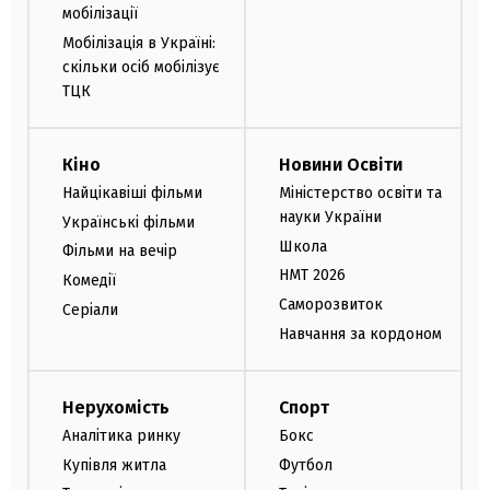
мобілізації
Мобілізація в Україні:
скільки осіб мобілізує
ТЦК
Кіно
Новини Освіти
Найцікавіші фільми
Міністерство освіти та
науки України
Українські фільми
Школа
Фільми на вечір
НМТ 2026
Комедії
Саморозвиток
Серіали
Навчання за кордоном
Нерухомість
Спорт
Аналітика ринку
Бокс
Купівля житла
Футбол