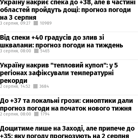
Україну накриє спека до +38, але в частині
областей пройдуть дощі: прогноз погоди
на 3 серпня
3 серпня,
09:27
10989
Від спеки +40 градусів до злив зі
шквалами: прогноз погоди на тиждень
3 серпня,
08:00
5465
Україну накрив "тепловий купол": у 5
регіонах зафіксували температурні
рекорди
2 серпня,
14:52
3684
До +37 та локальні грози: синоптики дали
прогноз погоди на початок нового тижня
2 серпня,
08:00
1794
Дощитиме лише на Заході, але припече до
+35: яку погоду прогнозують на 2 серпня