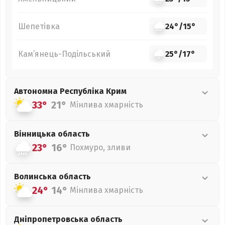
Шепетівка
24°
/
15°
Кам’янець-Подільський
25°
/
17°
Автономна Республіка Крим
33°
21°
Мінлива хмарність
Вінницька
область
23°
16°
Похмуро, зливи
Волинська
область
24°
14°
Мінлива хмарність
Дніпропетровська
область