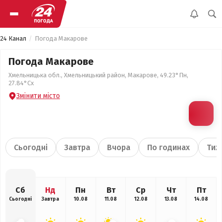
24 Канал
Погода Макарове
Погода Макарове
Хмельницька обл., Хмельницький район, Макарове, 49.23°Пн,
27.84°Сх
Змінити місто
Сьогодні
Завтра
Вчора
По годинах
Тиж
Сб
Нд
Пн
Вт
Ср
Чт
Пт
Сьогодні
Завтра
10.08
11.08
12.08
13.08
14.08