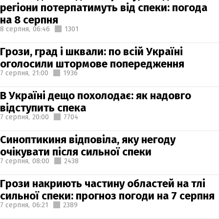
регіони потерпатимуть від спеки: погода
на 8 серпня
8 серпня,
06:46
1301
Грози, град і шквали: по всій Україні
оголосили штормове попередження
7 серпня,
21:00
1936
В Україні дещо похолодає: як надовго
відступить спека
7 серпня,
20:00
7704
Синоптикиня відповіла, яку негоду
очікувати після сильної спеки
7 серпня,
08:00
2438
Грози накриють частину областей на тлі
сильної спеки: прогноз погоди на 7 серпня
7 серпня,
06:21
2389