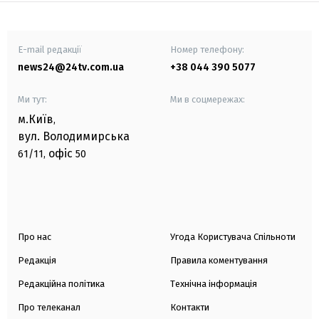
E-mail редакції
Номер телефону:
news24@24tv.com.ua
+38 044 390 5077
Ми тут:
Ми в соцмережах:
м.Київ
,
вул. Володимирська
офіс
61/11,
50
Про нас
Угода Користувача Спільноти
Редакція
Правила коментування
Редакційна політика
Технічна інформація
Про телеканал
Контакти