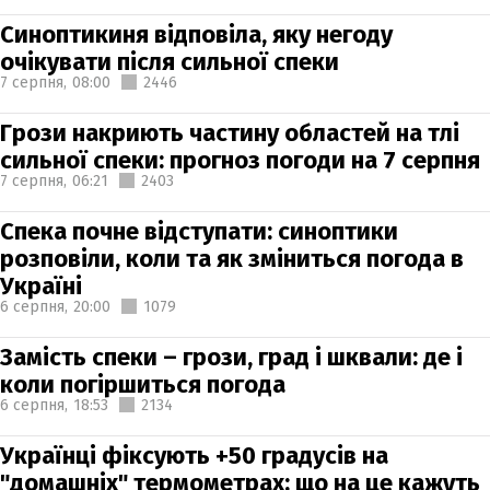
Синоптикиня відповіла, яку негоду
очікувати після сильної спеки
7 серпня,
08:00
2446
Грози накриють частину областей на тлі
сильної спеки: прогноз погоди на 7 серпня
7 серпня,
06:21
2403
Спека почне відступати: синоптики
розповіли, коли та як зміниться погода в
Україні
6 серпня,
20:00
1079
Замість спеки – грози, град і шквали: де і
коли погіршиться погода
6 серпня,
18:53
2134
Українці фіксують +50 градусів на
"домашніх" термометрах: що на це кажуть