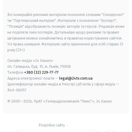
smart tv
samsung smart tv
Всі комерційні рекламні матеріали позначені словами "Спецпроєкт"
чи "Партнерський матеріал". Матеріали з позначкою "Експерт",
"Позиція" відображають позицію авторів та героїв. Редакція може
не поділяти їхніх поглядів. Детальніше щодо реклами та правил
цитування можна ознайомитись в правилах користування сайтом.
Усі права захищені.
Матеріали сайту призначені для осіб старше
21
року (21+)
Онлайн-медіа «24 Канал»
пл. Галицька, буд. 15, м. Львів, 79008
Телефон
+380 (32) 229-77-77
Адреса електронної пошти —
legal@24tv.com.ua
Ідентифікатор онлайн-медіа в Реєстрі суб'єктів у сфері медіа —
R40-06057
© 2005—2026,
ПрАТ «Телерадіокомпанія "Люкс"», 24 Канал.
Розробка сайту
-