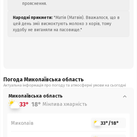
прояснення.
Народні прикмети:
"Матія (Матвія). Вважалося, що в
цей день змії висмоктують молоко з корів, тому
худобу не виганяли на пасовище."
Погода Миколаївська
область
Актуальна інформація про погоду та атмосферні умови на сьогодні
Миколаївська
область
33°
18°
Мінлива хмарність
Миколаїв
33°
/
18°