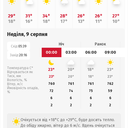
29°
31°
34°
28°
26°
26°
27°
18°
16°
18°
17°
13°
11°
10°
Неділя, 9 серпня
Ніч
Ранок
Схід:
05:39
00:00
03:00
06:00
09:00
1
Захід:
20:16
Температура С°
23°
20°
18°
23°
Відчувається як
Тиск, мм
23°
20°
18°
23°
Вологість, %
760
761
761
762
Вітер, м/с
Ймовірність опадів,
72
74
75
59
%
6
6
6
6
2
2
2
2
Очікується від +18°C до +29°C, буде досить тепло.
До обіду хмарно, вітер до 6 м/с. Вдень очікується