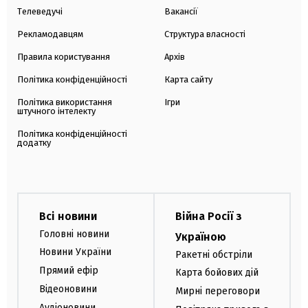
Телеведучі
Вакансії
Рекламодавцям
Структура власності
Правила користування
Архів
Політика конфіденційності
Карта сайту
Політика використання
Ігри
штучного інтелекту
Політика конфіденційності
додатку
Всі новини
Війна Росії з
Головні новини
Україною
Новини України
Ракетні обстріли
Прямий ефір
Карта бойових дій
Відеоновини
Мирні переговори
Аудіоновини