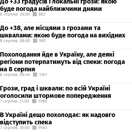
До +33 градусів і локальні грози: якою
буде погода найближчими днями
8 серпня,
20:00
882
До +38, але місцями з грозами та
шквалами: якою буде погода на вихідних
8 серпня,
08:00
985
Похолодання йде в Україну, але деякі
регіони потерпатимуть від спеки: погода
на 8 серпня
8 серпня,
06:46
1361
Грози, град і шквали: по всій Україні
оголосили штормове попередження
7 серпня,
21:00
1980
В Україні дещо похолодає: як надовго
відступить спека
7 серпня,
20:00
9461