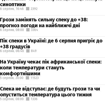
синоптики
6 серпня,
16:46
2392
Грози замінять сильну спеку до +38:
прогноз погоди на найближчі дні
6 серпня,
08:00
3364
Пік спеки в Україні: де 6 серпня пригріє до
+38 градусів
6 серпня,
06:40
849
На Україну чекає пік африканської спеки:
коли температури стануть
комфортнішими
5 серпня,
20:00
11523
Спека не відступає: де будуть грози та чи
опуститься температура цього тижня
5 серпня,
08:00
1336