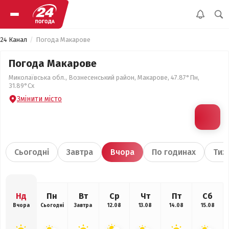
24 Канал
Погода Макарове
Погода Макарове
Миколаївська обл., Вознесенський район, Макарове, 47.87°Пн,
31.89°Сх
Змінити місто
Сьогодні
Завтра
Вчора
По годинах
Тиж
Нд
Пн
Вт
Ср
Чт
Пт
Сб
Вчора
Сьогодні
Завтра
12.08
13.08
14.08
15.08