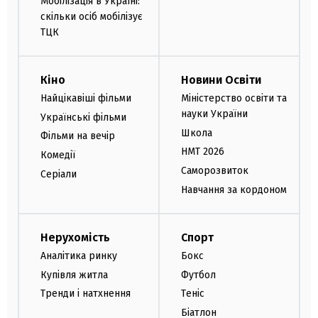
Мобілізація в Україні:
скільки осіб мобілізує
ТЦК
Кіно
Новини Освіти
Найцікавіші фільми
Міністерство освіти та
науки України
Українські фільми
Школа
Фільми на вечір
НМТ 2026
Комедії
Саморозвиток
Серіали
Навчання за кордоном
Нерухомість
Спорт
Аналітика ринку
Бокс
Купівля житла
Футбол
Тренди і натхнення
Теніс
Біатлон