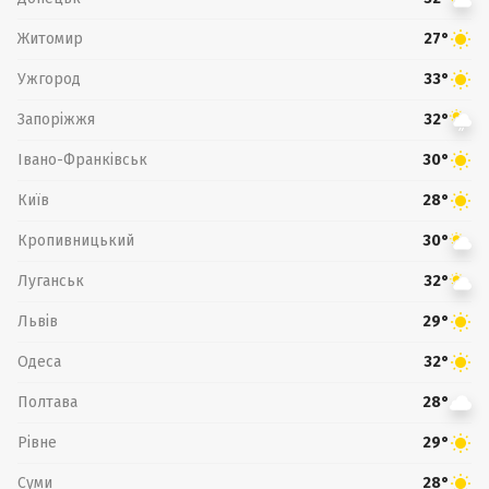
Житомир
27°
Ужгород
33°
Запоріжжя
32°
Івано-Франківськ
30°
Київ
28°
Кропивницький
30°
Луганськ
32°
Львів
29°
Одеса
32°
Полтава
28°
Рівне
29°
Суми
28°