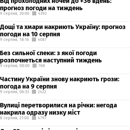
Від прохолодних ночей до +36 вдень:
прогноз погоди на тиждень
9 серпня,
20:00
4392
Дощі та хмари накриють Україну: прогноз
погоди на 10 серпня
9 серпня,
18:16
4087
Без сильної спеки: з якої погоди
розпочнеться наступний тиждень
9 серпня,
08:00
768
Частину України знову накриють грози:
погода на 9 серпня
9 серпня,
06:33
2422
Вулиці перетворилися на річки: негода
накрила одразу низку міст
8 серпня,
21:00
4797