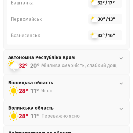
Баштанка
32°
/
17°
Первомайськ
30°
/
13°
Вознесенськ
33°
/
16°
Автономна Республіка Крим
32°
20°
Мінлива хмарність, слабкий дощ
Вінницька
область
28°
11°
Ясно
Волинська
область
28°
11°
Переважно ясно