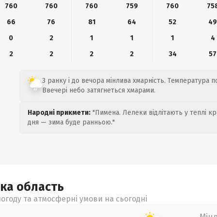
760
760
760
759
760
75
66
76
81
64
52
4
0
2
1
1
1
4
2
2
2
2
34
57
З ранку і до вечора мінлива хмарність. Температура по
Ввечері небо затягнеться хмарами.
Народні прикмети:
"Пимена. Лелеки відлітають у теплі кр
дня — зима буде ранньою."
ька
область
огоду та атмосферні умови на сьогодні