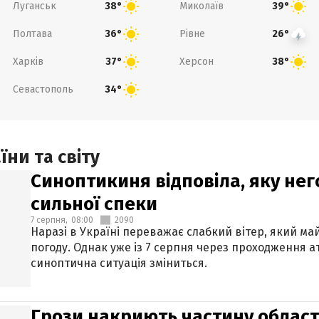
Луганськ
Миколаїв
38°
39°
Полтава
Рівне
36°
26°
Харків
Херсон
37°
38°
Севастополь
34°
ни та світу
Синоптикиня відповіла, яку нег
сильної спеки
7 серпня,
08:00
2090
Наразі в Україні переважає слабкий вітер, який м
погоду. Однак уже із 7 серпня через проходження 
синоптична ситуація зміниться.
Грози накриють частину областе