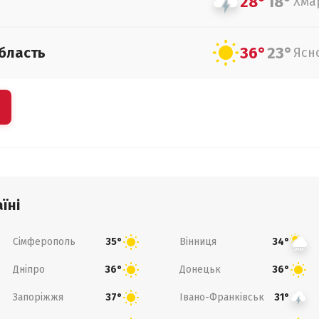
28°
18°
Хма
36°
23°
бласть
Ясн
їні
Сімферополь
Вінниця
35°
34°
Дніпро
Донецьк
36°
36°
Запоріжжя
Івано-Франківськ
37°
31°