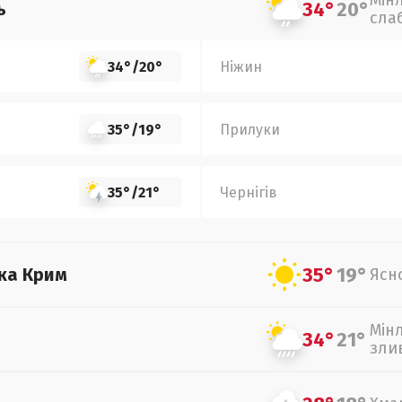
Мін
34°
20°
ь
сла
34°
/
20°
Ніжин
35°
/
19°
Прилуки
35°
/
21°
Чернігів
35°
19°
ка Крим
Ясн
Мін
34°
21°
зли