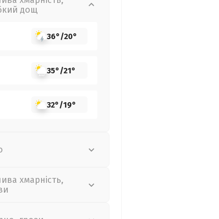
лива хмарність,
бкий дощ
36°
/
20°
35°
/
21°
32°
/
19°
о
лива хмарність,
ви