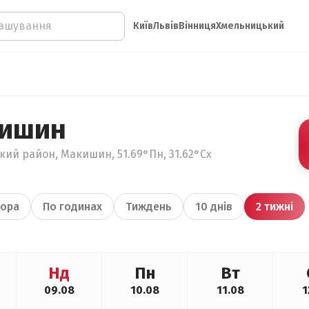
Київ
Львів
Вінниця
Хмельницький
кишин
ький район, Макишин, 51.69°Пн, 31.62°Сх
ора
По годинах
Тиждень
10 днів
2 тижні
Нд
Пн
Вт
09.08
10.08
11.08
1