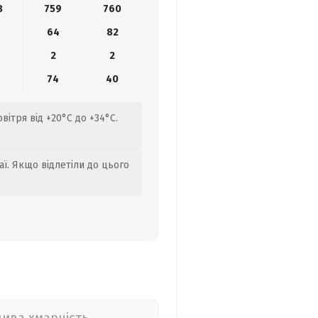
8
759
760
9
64
82
2
2
74
40
вітря від +20°C до +34°C.
аї. Якщо відлетіли до цього