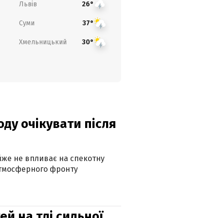
Львів
26°
Суми
37°
Хмельницький
30°
оду очікувати після
айже не впливає на спекотну
атмосферного фронту
й на тлі сильної