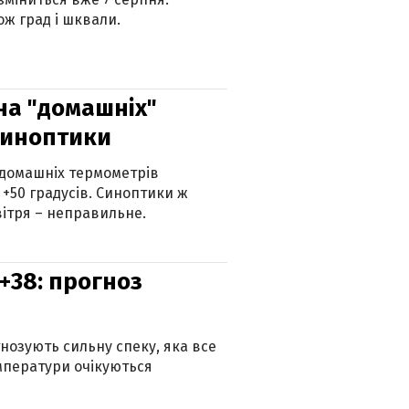
ж град і шквали.
 на "домашніх"
синоптики
 домашніх термометрів
 +50 градусів. Синоптики ж
ітря – неправильне.
+38: прогноз
гнозують сильну спеку, яка все
мператури очікуються