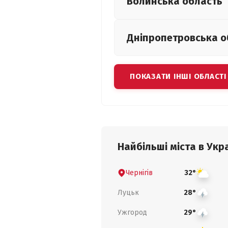
Волинська
область
Дніпропетровська
о
ПОКАЗАТИ ІНШІ ОБЛАСТІ
Найбільші міста в Укра
Чернігів
32°
Луцьк
28°
Ужгород
29°