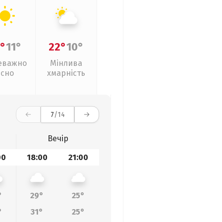
°
11°
22°
10°
еважно
Мінлива
ясно
хмарність
7
/14
Вечір
00
18:00
21:00
°
29°
25°
°
31°
25°