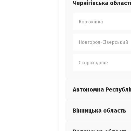
Чернігівська
област
Корюківка
Новгород-Сіверський
Скороходове
Автономна Республі
Вінницька
область