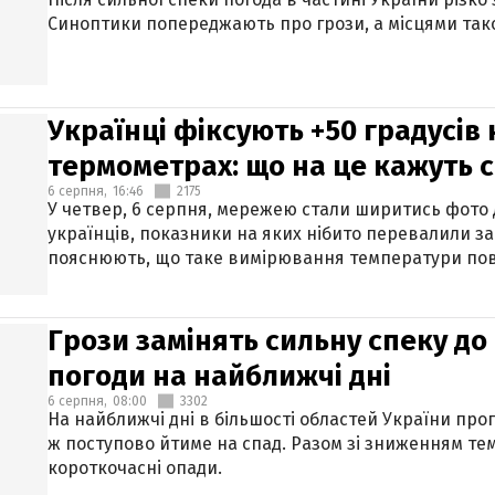
Синоптики попереджають про грози, а місцями тако
Українці фіксують +50 градусів
термометрах: що на це кажуть 
6 серпня,
16:46
2175
У четвер, 6 серпня, мережею стали ширитись фото
українців, показники на яких нібито перевалили за
пояснюють, що таке вимірювання температури пов
Грози замінять сильну спеку до 
погоди на найближчі дні
6 серпня,
08:00
3302
На найближчі дні в більшості областей України про
ж поступово йтиме на спад. Разом зі зниженням те
короткочасні опади.