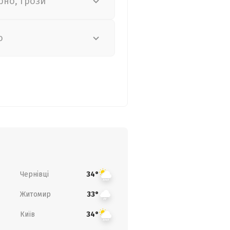
рно, грози
о
Чернівці
34°
Житомир
33°
Київ
34°