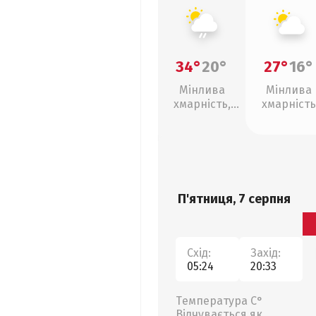
34°
20°
27°
16°
Мінлива
Мінлива
хмарність,
хмарність
слабкий дощ
П'ятниця, 7 серпня
Схід:
Захід:
05:24
20:33
Температура С°
Відчувається як