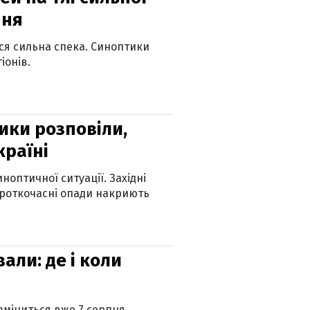
пня
ься сильна спека. Синоптики
іонів.
ики розповіли,
країні
оптичної ситуації. Західні
ороткочасні опади накриють
вали: де і коли
 зміниться вже 7 серпня.