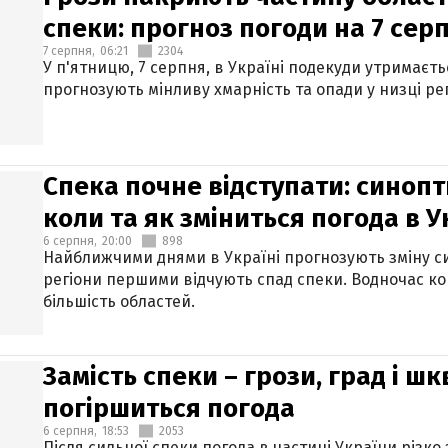
спеки: прогноз погоди на 7 сер
7 серпня,
06:21
2304
У п'ятницю, 7 серпня, в Україні подекуди утримаєт
прогнозують мінливу хмарність та опади у низці рег
Спека почне відступати: синопт
коли та як зміниться погода в У
6 серпня,
20:00
898
Найближчими днями в Україні прогнозують зміну син
регіони першими відчують спад спеки. Водночас к
більшість областей.
Замість спеки – грози, град і шк
погіршиться погода
6 серпня,
18:53
2053
Після сильної спеки погода в частині України різко